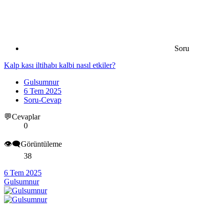
Soru
Kalp kası iltihabı kalbi nasıl etkiler?
Gulsumnur
6 Tem 2025
Soru-Cevap
💬Cevaplar
0
👁️‍🗨️Görüntüleme
38
6 Tem 2025
Gulsumnur