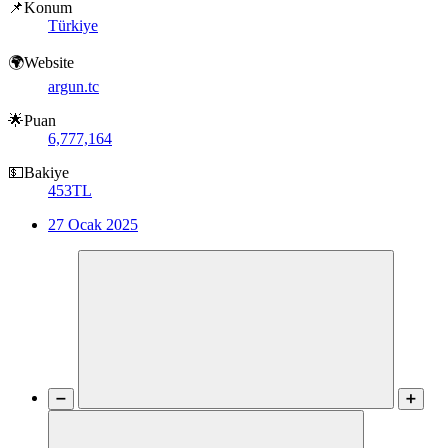
📌Konum
Türkiye
🌍Website
argun.tc
🌟Puan
6,777,164
💵Bakiye
453TL
27 Ocak 2025
➖
➕