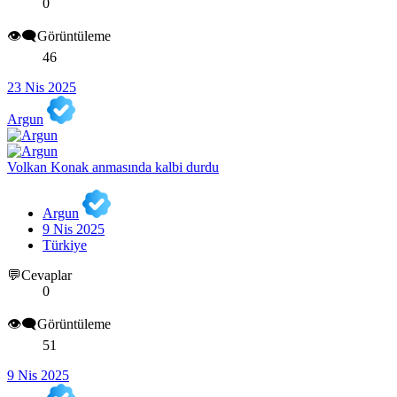
0
👁️‍🗨️Görüntüleme
46
23 Nis 2025
Argun
Volkan Konak anmasında kalbi durdu
Argun
9 Nis 2025
Türkiye
💬Cevaplar
0
👁️‍🗨️Görüntüleme
51
9 Nis 2025