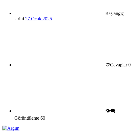
Başlangıç
tarihi
27 Ocak 2025
💬Cevaplar
0
👁️‍🗨️
Görüntüleme
60