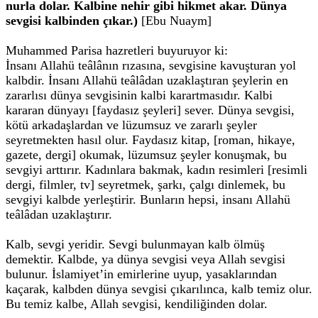
nurla dolar. Kalbine nehir gibi hikmet akar. Dünya
sevgisi kalbinden çıkar.)
[Ebu Nuaym]
Muhammed Parisa hazretleri buyuruyor ki:
İnsanı Allahü teâlânın rızasına, sevgisine kavuşturan yol
kalbdir. İnsanı Allahü teâlâdan uzaklaştıran şeylerin en
zararlısı dünya sevgisinin kalbi karartmasıdır. Kalbi
kararan dünyayı [faydasız şeyleri] sever. Dünya sevgisi,
kötü arkadaşlardan ve lüzumsuz ve zararlı şeyler
seyretmekten hasıl olur. Faydasız kitap, [roman, hikaye,
gazete, dergi] okumak, lüzumsuz şeyler konuşmak, bu
sevgiyi arttırır. Kadınlara bakmak, kadın resimleri [resimli
dergi, filmler, tv] seyretmek, şarkı, çalgı dinlemek, bu
sevgiyi kalbde yerleştirir. Bunların hepsi, insanı Allahü
teâlâdan uzaklaştırır.
Kalb, sevgi yeridir. Sevgi bulunmayan kalb ölmüş
demektir. Kalbde, ya dünya sevgisi veya Allah sevgisi
bulunur. İslamiyet’in emirlerine uyup, yasaklarından
kaçarak, kalbden dünya sevgisi çıkarılınca, kalb temiz olur.
Bu temiz kalbe, Allah sevgisi, kendiliğinden dolar.