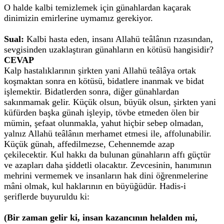
O halde kalbi temizlemek için günahlardan kaçarak
dinimizin emirlerine uymamız gerekiyor.
Sual:
Kalbi hasta eden, insanı Allahü teâlânın rızasından,
sevgisinden uzaklaştıran günahların en kötüsü hangisidir?
CEVAP
Kalp hastalıklarının şirkten yani Allahü teâlâya ortak
koşmaktan sonra en kötüsü, bidatlere inanmak ve bidat
işlemektir. Bidatlerden sonra, diğer günahlardan
sakınmamak gelir. Küçük olsun, büyük olsun, şirkten yani
küfürden başka günah işleyip, tövbe etmeden ölen bir
mümin, şefaat olunmakla, yahut hiçbir sebep olmadan,
yalnız Allahü teâlânın merhamet etmesi ile, affolunabilir.
Küçük günah, affedilmezse, Cehennemde azap
çekilecektir. Kul hakkı da bulunan günahların affı güçtür
ve azapları daha şiddetli olacaktır. Zevcesinin, hanımının
mehrini vermemek ve insanların hak dini öğrenmelerine
mâni olmak, kul haklarının en büyüğüdür. Hadis-i
şeriflerde buyuruldu ki:
(Bir zaman gelir ki, insan kazancının helalden mi,