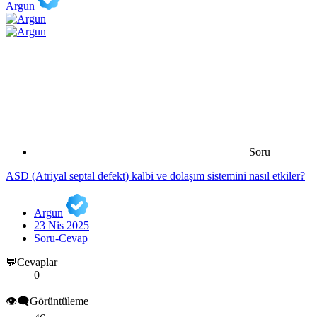
Argun
Soru
ASD (Atriyal septal defekt) kalbi ve dolaşım sistemini nasıl etkiler?
Argun
23 Nis 2025
Soru-Cevap
💬Cevaplar
0
👁️‍🗨️Görüntüleme