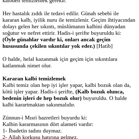
kalbden temizlemek gerekir.
Her hastalık zıddı ile tedavi edilir. Günah sebebi ile
kararan kalb, iyilik nuru ile temizlenir. Geçim ihtiyacından
dolayı gelen her sıkıntı, müslümanın kalbini dünyadan
soğutur ve nefret ettirir. Hadis-i şerifte buyuruldu ki:
(Öyle günahlar vardır ki, onları ancak geçim
hususunda çekilen sıkıntılar yok eder.)
[Hatib]
O halde, helal kazanmak için geçim için sıkıntılara
katlanmak nimet olur.
Kararan kalbi temizlemek
Kalbi temiz olan hep iyi işler yapar, kalbi bozuk olan da,
kötü işler yapar. Hadis-i şerifte,
(Kalb bozuk olunca,
bedenin işleri de hep bozuk olur)
buyuruldu. O halde
kalbi karartmaktan sakınmalıdır.
Zünnun-i Mısri hazretleri buyurdu ki:
Kalbin kararmasının dört alameti vardır:
1- İbadetin tadını duymaz.
2- Allah korkusu hatırına gelmez.