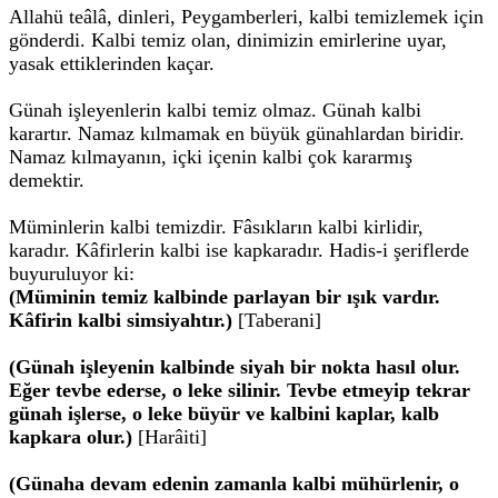
Allahü teâlâ, dinleri, Peygamberleri, kalbi temizlemek için
gönderdi. Kalbi temiz olan, dinimizin emirlerine uyar,
yasak ettiklerinden kaçar.
Günah işleyenlerin kalbi temiz olmaz. Günah kalbi
karartır. Namaz kılmamak en büyük günahlardan biridir.
Namaz kılmayanın, içki içenin kalbi çok kararmış
demektir.
Müminlerin kalbi temizdir. Fâsıkların kalbi kirlidir,
karadır. Kâfirlerin kalbi ise kapkaradır. Hadis-i şeriflerde
buyuruluyor ki:
(Müminin temiz kalbinde parlayan bir ışık vardır.
Kâfirin kalbi simsiyahtır.)
[Taberani]
(Günah işleyenin kalbinde siyah bir nokta hasıl olur.
Eğer tevbe ederse, o leke silinir. Tevbe etmeyip tekrar
günah işlerse, o leke büyür ve kalbini kaplar, kalb
kapkara olur.)
[Harâiti]
(Günaha devam edenin zamanla kalbi mühürlenir, o