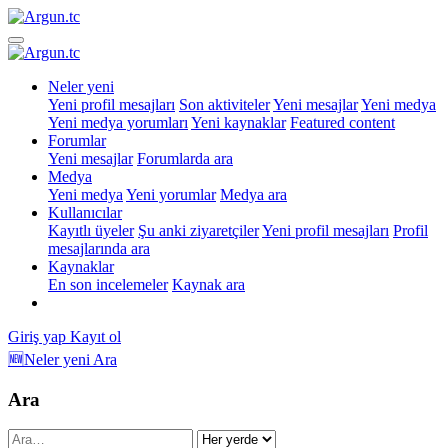
Neler yeni
Yeni profil mesajları
Son aktiviteler
Yeni mesajlar
Yeni medya
Yeni medya yorumları
Yeni kaynaklar
Featured content
Forumlar
Yeni mesajlar
Forumlarda ara
Medya
Yeni medya
Yeni yorumlar
Medya ara
Kullanıcılar
Kayıtlı üyeler
Şu anki ziyaretçiler
Yeni profil mesajları
Profil
mesajlarında ara
Kaynaklar
En son incelemeler
Kaynak ara
Giriş yap
Kayıt ol
🆕Neler yeni
Ara
Ara