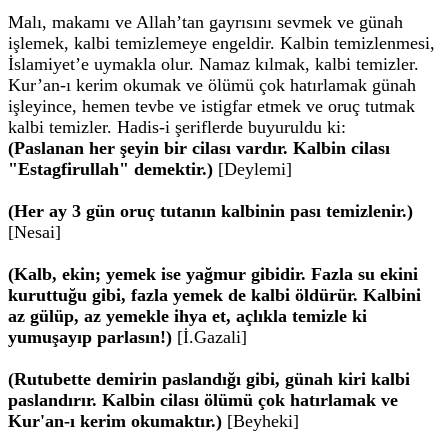
Malı, makamı ve Allah’tan gayrısını sevmek ve günah
işlemek, kalbi temizlemeye engeldir. Kalbin temizlenmesi,
İslamiyet’e uymakla olur. Namaz kılmak, kalbi temizler.
Kur’an-ı kerim okumak ve ölümü çok hatırlamak günah
işleyince, hemen tevbe ve istigfar etmek ve oruç tutmak
kalbi temizler. Hadis-i şeriflerde buyuruldu ki:
(Paslanan her şeyin bir cilası vardır. Kalbin cilası
"Estagfirullah" demektir.)
[Deylemi]
(Her ay 3 gün oruç tutanın kalbinin pası temizlenir.)
[Nesai]
(Kalb, ekin; yemek ise yağmur gibidir. Fazla su ekini
kuruttuğu gibi, fazla yemek de kalbi öldürür. Kalbini
az gülüp, az yemekle ihya et, açlıkla temizle ki
yumuşayıp parlasın!)
[İ.Gazali]
(Rutubette demirin paslandığı gibi, günah kiri kalbi
paslandırır. Kalbin cilası ölümü çok hatırlamak ve
Kur'an-ı kerim okumaktır.)
[Beyheki]