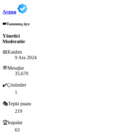
Argun
👑Tanınmış üye
Yönetici
Moderatör
📅Katılım
9 Ara 2024
💬Mesajlar
35,670
✔️Çözümler
1
🎭Tepki puanı
219
🏆kupalar
63