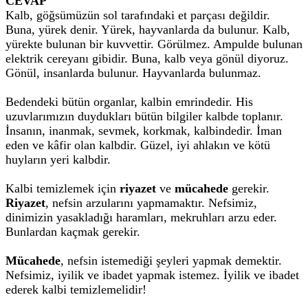
CEVAP
Kalb, göğsümüzün sol tarafındaki et parçası değildir.
Buna, yürek denir. Yürek, hayvanlarda da bulunur. Kalb,
yürekte bulunan bir kuvvettir. Görülmez. Ampulde bulunan
elektrik cereyanı gibidir. Buna, kalb veya gönül diyoruz.
Gönül, insanlarda bulunur. Hayvanlarda bulunmaz.
Bedendeki bütün organlar, kalbin emrindedir. His
uzuvlarımızın duydukları bütün bilgiler kalbde toplanır.
İnsanın, inanmak, sevmek, korkmak, kalbindedir. İman
eden ve kâfir olan kalbdir. Güzel, iyi ahlakın ve kötü
huyların yeri kalbdir.
Kalbi temizlemek için
riyazet
ve
mücahede
gerekir.
Riyazet
, nefsin arzularını yapmamaktır. Nefsimiz,
dinimizin yasakladığı haramları, mekruhları arzu eder.
Bunlardan kaçmak gerekir.
Mücahede
, nefsin istemediği şeyleri yapmak demektir.
Nefsimiz, iyilik ve ibadet yapmak istemez. İyilik ve ibadet
ederek kalbi temizlemelidir!