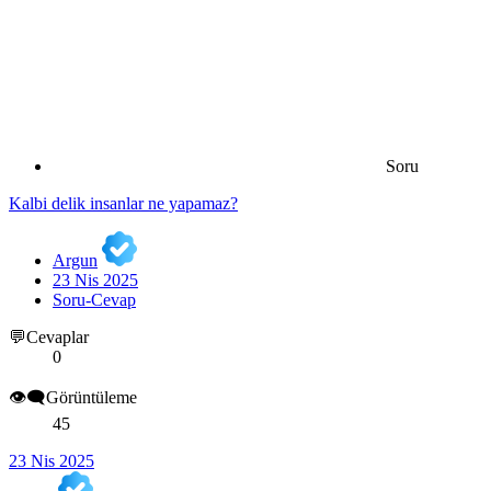
Soru
Kalbi delik insanlar ne yapamaz?
Argun
23 Nis 2025
Soru-Cevap
💬Cevaplar
0
👁️‍🗨️Görüntüleme
45
23 Nis 2025