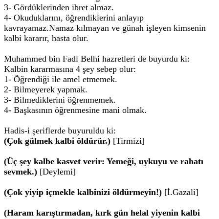
3- Gördüklerinden ibret almaz.
4- Okuduklarını, öğrendiklerini anlayıp
kavrayamaz.Namaz kılmayan ve günah işleyen kimsenin
kalbi kararır, hasta olur.
Muhammed bin Fadl Belhi hazretleri de buyurdu ki:
Kalbin kararmasına 4 şey sebep olur:
1- Öğrendiği ile amel etmemek.
2- Bilmeyerek yapmak.
3- Bilmediklerini öğrenmemek.
4- Başkasının öğrenmesine mani olmak.
Hadis-i şeriflerde buyuruldu ki:
(Çok gülmek kalbi öldürür.)
[Tirmizi]
(Üç şey kalbe kasvet verir: Yemeği, uykuyu ve rahatı
sevmek.)
[Deylemi]
(Çok yiyip içmekle kalbinizi öldürmeyin!)
[İ.Gazali]
(Haram karıştırmadan, kırk gün helal yiyenin kalbi