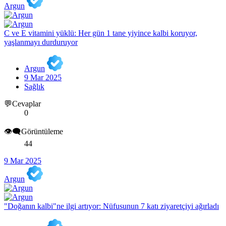
Argun
C ve E vitamini yüklü: Her gün 1 tane yiyince kalbi koruyor,
yaşlanmayı durduruyor
Argun
9 Mar 2025
Sağlık
💬Cevaplar
0
👁️‍🗨️Görüntüleme
44
9 Mar 2025
Argun
"Doğanın kalbi"ne ilgi artıyor: Nüfusunun 7 katı ziyaretçiyi ağırladı