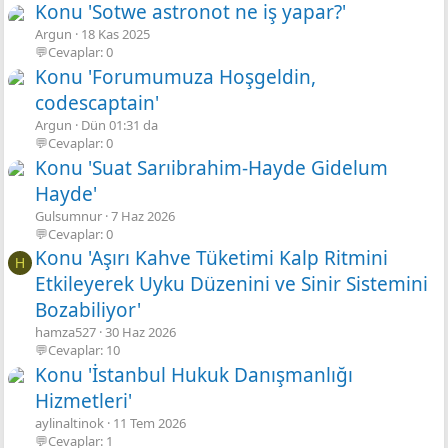
Konu 'Sotwe astronot ne iş yapar?'
Argun
18 Kas 2025
💬Cevaplar: 0
Konu 'Forumumuza Hoşgeldin,
codescaptain'
Argun
Dün 01:31 da
💬Cevaplar: 0
Konu 'Suat Sarıibrahim-Hayde Gidelum
Hayde'
Gulsumnur
7 Haz 2026
💬Cevaplar: 0
Konu 'Aşırı Kahve Tüketimi Kalp Ritmini
H
Etkileyerek Uyku Düzenini ve Sinir Sistemini
Bozabiliyor'
hamza527
30 Haz 2026
💬Cevaplar: 10
Konu 'İstanbul Hukuk Danışmanlığı
Hizmetleri'
aylinaltinok
11 Tem 2026
💬Cevaplar: 1