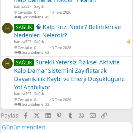
hamza527
Sağlık
💬Cevaplar
0
4 Tem 2026
👁️‍🗨️Görüntüleme
49
🧠 Kalp Krizi Nedir? Belirtileri ve
SAĞLIK
H
Nedenleri Nelerdir?
hamza527
Sağlık
💬Cevaplar
0
3 Tem 2026
👁️‍🗨️Görüntüleme
62
Sürekli Yetersiz Fiziksel Aktivite
SAĞLIK
H
Kalp-Damar Sistemini Zayıflatarak
Dayanıklılık Kaybı ve Enerji Düşüklüğüne
Yol Açabiliyor
hamza527
Sağlık
💬Cevaplar
0
3 Tem 2026
👁️‍🗨️Görüntüleme
32
Facebook
X
LinkedIn
Pinterest
Tumblr
WhatsApp
E-posta
Link
Paylaş:
Günün trendleri