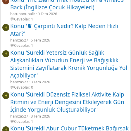
B
Back (İngilizce Çocuk Hikayeleri)'
batuhanunalir
9 Tem 2026
💬Cevaplar: 1
Konu '🫀 Çarpıntı Nedir? Kalp Neden Hızlı
H
Atar?'
hamza527
5 Tem 2026
💬Cevaplar: 1
Konu 'Sürekli Yetersiz Günlük Sağlık
H
Alışkanlıkları Vücudun Enerji ve Bağışıklık
Sistemini Zayıflatarak Kronik Yorgunluğa Yol
Açabiliyor'
hamza527
3 Tem 2026
💬Cevaplar: 0
Konu 'Sürekli Düzensiz Fiziksel Aktivite Kalp
H
Ritmini ve Enerji Dengesini Etkileyerek Gün
İçinde Yorgunluk Oluşturabiliyor'
hamza527
3 Tem 2026
💬Cevaplar: 1
Konu 'Sürekli Abur Cubur Tüketmek Bağırsak
H