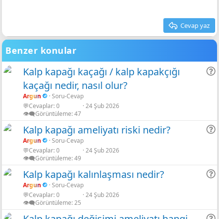
Cevap yaz
Benzer konular
Kalp kapağı kaçağı / kalp kapakçığı
kaçağı nedir, nasıl olur?
r
Argun
Soru-Cevap
💬Cevaplar
0
24 Şub 2026
👁️‍🗨️Görüntüleme
47
Kalp kapağı ameliyatı riski nedir?
Argun
Soru-Cevap
💬Cevaplar
0
24 Şub 2026
r
👁️‍🗨️Görüntüleme
49
Kalp kapağı kalınlaşması nedir?
Argun
Soru-Cevap
💬Cevaplar
0
24 Şub 2026
r
👁️‍🗨️Görüntüleme
25
Kalp kapağı değişimi ameliyatı hangi