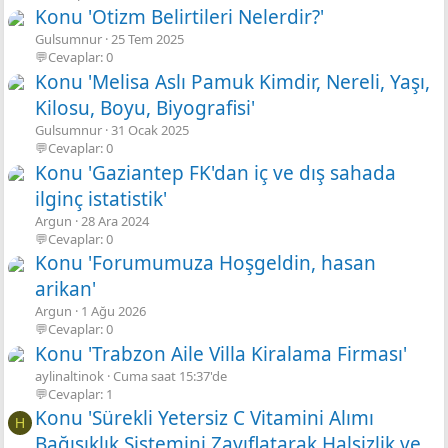
Konu 'Otizm Belirtileri Nelerdir?'
Gulsumnur
25 Tem 2025
💬Cevaplar: 0
Konu 'Melisa Aslı Pamuk Kimdir, Nereli, Yaşı,
Kilosu, Boyu, Biyografisi'
Gulsumnur
31 Ocak 2025
💬Cevaplar: 0
Konu 'Gaziantep FK'dan iç ve dış sahada
ilginç istatistik'
Argun
28 Ara 2024
💬Cevaplar: 0
Konu 'Forumumuza Hoşgeldin, hasan
arikan'
Argun
1 Ağu 2026
💬Cevaplar: 0
Konu 'Trabzon Aile Villa Kiralama Firması'
aylinaltinok
Cuma saat 15:37'de
💬Cevaplar: 1
Konu 'Sürekli Yetersiz C Vitamini Alımı
H
Bağışıklık Sistemini Zayıflatarak Halsizlik ve