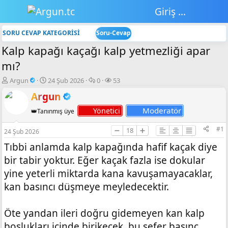
Giriş yap
SORU CEVAP KATEGORİSİ
Soru-Cevap
Kalp kapağı kaçağı kalp yetmezliği apar
mı?
K
B
💬
👁️‍🗨️
Argun
24 Şub 2026
0
53
o
a
C
G
Argun
n
ş
e
ö
b
l
v
r
Moderatör
Yönetici
👑Tanınmış üye
u
a
a
ü
y
n
p
n
#1
➖
18
➕
24 Şub 2026
u
g
l
t
b
ı
a
ü
Tıbbi anlamda kalp kapağında hafif kaçak diye
a
ç
r
l
bir tabir yoktur. Eğer kaçak fazla ise dokular
ş
t
e
l
a
m
yine yeterli miktarda kana kavuşamayacaklar,
a
r
e
kan basıncı düşmeye meyledecektir.
t
i
a
h
n
i
Öte yandan ileri doğru gidemeyen kan kalp
boşlukları içinde birikecek, bu sefer basınç,