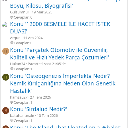
Boyu, Kilosu, Biyografisi'
Gulsumnur
19 Mar 2025
💬Cevaplar: 0
Konu '12000 BESMELE İLE HACET İSTEK
DUASI'
Argun
11 Ara 2024
💬Cevaplar: 0
Konu 'Parçatek Otomotiv ile Güvenilir,
H
Kaliteli ve Hızlı Yedek Parça Çözümleri'
Hakan34
Pazartesi saat 21:05'de
💬Cevaplar: 1
Konu 'Osteogenezis İmperfekta Nedir?
H
Kemik Kırılganlığına Neden Olan Genetik
Hastalık'
hamza527
27 Tem 2026
💬Cevaplar: 1
Konu 'Sirdalud Nedir?'
B
batuhanunalir
10 Tem 2026
💬Cevaplar: 1
Konu 'The Island That Floated on a Whale’s