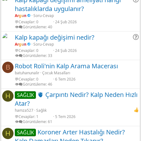
hastalıklarda uygulanır?
r
Argun
Soru-Cevap
💬Cevaplar
0
24 Şub 2026
👁️‍🗨️Görüntüleme
40
Kalp kapağı değişimi nedir?
Argun
Soru-Cevap
💬Cevaplar
0
24 Şub 2026
r
👁️‍🗨️Görüntüleme
33
Robot Roli'nin Kalp Arama Macerası
B
batuhanunalir
Çocuk Masalları
💬Cevaplar
0
6 Tem 2026
👁️‍🗨️Görüntüleme
46
🫀 Çarpıntı Nedir? Kalp Neden Hızlı
SAĞLIK
H
Atar?
hamza527
Sağlık
💬Cevaplar
1
5 Tem 2026
👁️‍🗨️Görüntüleme
61
Koroner Arter Hastalığı Nedir?
SAĞLIK
H
Kalp Damarları Neden Tıkanır?