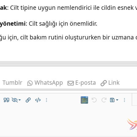
mak
: Cilt tipine uygun nemlendirici ile cildin esne
 yönetimi
: Cilt sağlığı için önemlidir.
duğu için, cilt bakım rutini oluştururken bir uzmana
Tumblr
WhatsApp
E-posta
Link
Taslağı kaydet
lo ekle
Alıntı
Hide x
Bağlantı ekle
Kod
Daha fazla seçenek…
iframe
Geri al
ileri al
Taslaklar
Daha fa
Taslağı sil
r