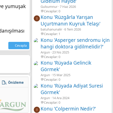
Gidelum Hayde'
k ve yumuşak
Gulsumnur
7 Haz 2026
💬Cevaplar: 0
Konu 'Rüzgârla Yarışan
B
Uçurtmanın Kuyruk Telaşı'
batuhanunalir
6 Tem 2026
 danışılması
💬Cevaplar: 1
Konu 'Asperger sendromu için
Cevapla
hangi doktora gidilmelidir?'
Argun
23 Nis 2025
💬Cevaplar: 0
Konu 'Rüyada Gelincik
Görmek'
Argun
15 Mar 2025
💬Cevaplar: 0
Önizleme
zla seçenek…
Konu 'Rüyada Adiyat Suresi
Görmek'
Argun
14 Ara 2024
💬Cevaplar: 0
Konu 'Colpermin Nedir?'
B