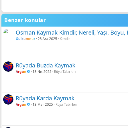
18
Georgia
Gölgeli Denizci Mavisi
Metni yana yasla
22
Tahoma
Gölgeli Mavi
26
Benzer konular
Times New Roman
Gölgeli Mor
Trebuchet MS
Gölgeli Gül Rengi
Osman Kaymak Kimdir, Nereli, Yaşı, Boyu, K
Verdana
Gulsumnur
28 Ara 2025
Kimdir
Gölgeli Siyah
Gölgeli Yeşil limon
Shadow neon
Rüyada Buzda Kaymak
Argun
13 Nis 2025
Rüya Tabirleri
Rüyada Karda Kaymak
Argun
13 Mar 2025
Rüya Tabirleri