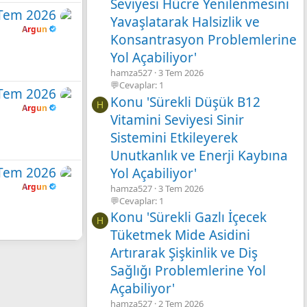
Seviyesi Hücre Yenilenmesini
Tem 2026
Yavaşlatarak Halsizlik ve
Argun
Konsantrasyon Problemlerine
Yol Açabiliyor'
hamza527
3 Tem 2026
💬Cevaplar: 1
Tem 2026
Konu 'Sürekli Düşük B12
H
Argun
Vitamini Seviyesi Sinir
Sistemini Etkileyerek
Unutkanlık ve Enerji Kaybına
Tem 2026
Yol Açabiliyor'
Argun
hamza527
3 Tem 2026
💬Cevaplar: 1
Konu 'Sürekli Gazlı İçecek
H
Tüketmek Mide Asidini
Artırarak Şişkinlik ve Diş
Sağlığı Problemlerine Yol
Açabiliyor'
hamza527
2 Tem 2026