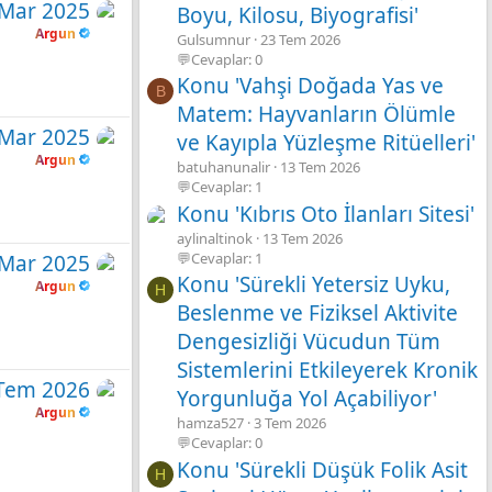
 Mar 2025
Boyu, Kilosu, Biyografisi'
Argun
Gulsumnur
23 Tem 2026
💬Cevaplar: 0
Konu 'Vahşi Doğada Yas ve
B
Matem: Hayvanların Ölümle
 Mar 2025
ve Kayıpla Yüzleşme Ritüelleri'
Argun
batuhanunalir
13 Tem 2026
💬Cevaplar: 1
Konu 'Kıbrıs Oto İlanları Sitesi'
aylinaltinok
13 Tem 2026
💬Cevaplar: 1
 Mar 2025
Konu 'Sürekli Yetersiz Uyku,
Argun
H
Beslenme ve Fiziksel Aktivite
Dengesizliği Vücudun Tüm
Sistemlerini Etkileyerek Kronik
Tem 2026
Yorgunluğa Yol Açabiliyor'
Argun
hamza527
3 Tem 2026
💬Cevaplar: 0
Konu 'Sürekli Düşük Folik Asit
H