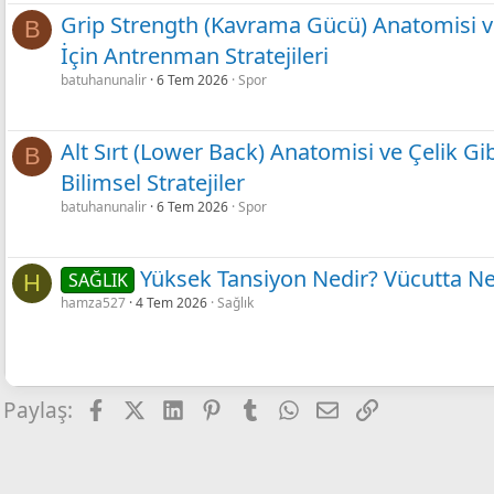
Grip Strength (Kavrama Gücü) Anatomisi ve 
B
İçin Antrenman Stratejileri
batuhanunalir
6 Tem 2026
Spor
Alt Sırt (Lower Back) Anatomisi ve Çelik Gib
B
Bilimsel Stratejiler
batuhanunalir
6 Tem 2026
Spor
Yüksek Tansiyon Nedir? Vücutta Ne
SAĞLIK
H
hamza527
4 Tem 2026
Sağlık
Facebook
X
LinkedIn
Pinterest
Tumblr
WhatsApp
E-posta
Link
Paylaş: