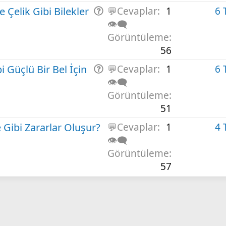
Çelik Gibi Bilekler
S
💬Cevaplar
1
6 
o
👁️‍🗨️
r
Görüntüleme
u
56
i Güçlü Bir Bel İçin
S
💬Cevaplar
1
6 
o
👁️‍🗨️
r
Görüntüleme
u
51
 Gibi Zararlar Oluşur?
💬Cevaplar
1
4 
👁️‍🗨️
Görüntüleme
57