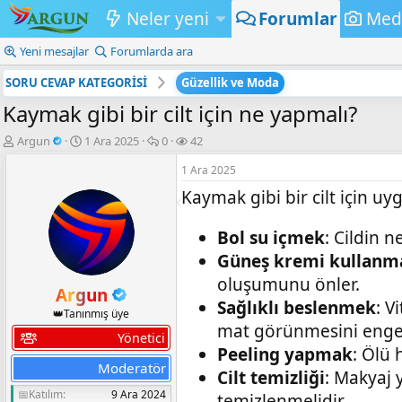
Neler yeni
Forumlar
Med
Yeni mesajlar
Forumlarda ara
SORU CEVAP KATEGORİSİ
Güzellik ve Moda
Kaymak gibi bir cilt için ne yapmalı?
K
B
💬
👁️‍🗨️
Argun
1 Ara 2025
0
42
o
a
C
G
1 Ara 2025
n
ş
e
ö
b
l
v
r
Kaymak gibi bir cilt için u
u
a
a
ü
y
n
p
n
Bol su içmek
: Cildin 
u
g
l
t
b
ı
a
ü
Güneş kremi kullanm
a
ç
r
l
oluşumunu önler.
ş
t
e
Argun
l
a
m
Sağlıklı beslenmek
: V
👑Tanınmış üye
a
r
e
mat görünmesini engel
t
i
Yönetici
a
h
Peeling yapmak
: Ölü 
n
i
Moderatör
Cilt temizliği
: Makyaj 
📅Katılım
9 Ara 2024
temizlenmelidir.