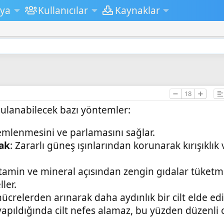
ya
Kullanıcılar
Kaynaklar
➖
18
➕
ygulanabilecek bazı yöntemler:
nemlenmesini ve parlamasını sağlar.
ak
: Zararlı güneş ışınlarından korunarak kırışıklık 
itamin ve mineral açısından zengin gıdalar tüketm
ler.
hücrelerden arınarak daha aydınlık bir cilt elde edil
yapıldığında cilt nefes alamaz, bu yüzden düzenli 