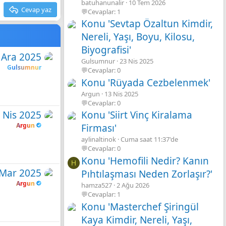
batuhanunalir
10 Tem 2026
Cevap yaz
💬Cevaplar: 1
Konu 'Sevtap Özaltun Kimdir,
Nereli, Yaşı, Boyu, Kilosu,
Biyografisi'
 Ara 2025
Gulsumnur
23 Nis 2025
Gulsumnur
💬Cevaplar: 0
Konu 'Rüyada Cezbelenmek'
Argun
13 Nis 2025
💬Cevaplar: 0
 Nis 2025
Konu 'Siirt Vinç Kiralama
Argun
Firması'
aylinaltinok
Cuma saat 11:37'de
💬Cevaplar: 0
Konu 'Hemofili Nedir? Kanın
H
 Mar 2025
Pıhtılaşması Neden Zorlaşır?'
Argun
hamza527
2 Ağu 2026
💬Cevaplar: 1
Konu 'Masterchef Şiringül
Kaya Kimdir, Nereli, Yaşı,