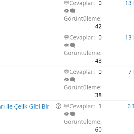
💬Cevaplar
0
13
👁️‍🗨️
Görüntüleme
42
💬Cevaplar
0
13
👁️‍🗨️
Görüntüleme
43
💬Cevaplar
0
7
👁️‍🗨️
Görüntüleme
38
 ile Çelik Gibi Bir
S
💬Cevaplar
1
6 
o
👁️‍🗨️
r
Görüntüleme
u
60