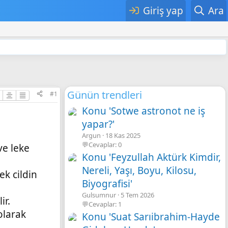
Giriş yap
Ara
Günün trendleri
#1
Konu 'Sotwe astronot ne iş
yapar?'
Argun
18 Kas 2025
💬Cevaplar: 0
ve leke
Konu 'Feyzullah Aktürk Kimdir,
Nereli, Yaşı, Boyu, Kilosu,
ek cildin
Biyografisi'
Gulsumnur
5 Tem 2026
ir.
💬Cevaplar: 1
olarak
Konu 'Suat Sarıibrahim-Hayde