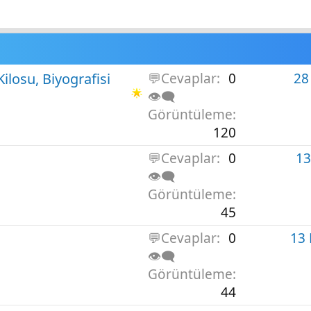
ilosu, Biyografisi
💬Cevaplar
0
28
👁️‍🗨️
Görüntüleme
120
💬Cevaplar
0
13
👁️‍🗨️
Görüntüleme
45
💬Cevaplar
0
13
👁️‍🗨️
Görüntüleme
44