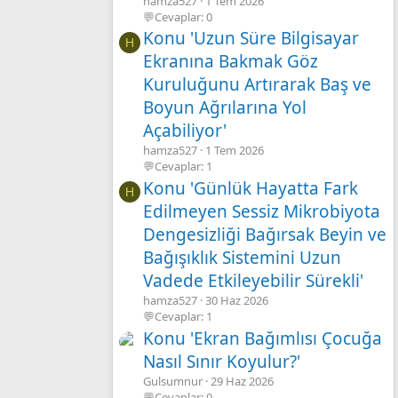
hamza527
1 Tem 2026
💬Cevaplar: 0
Konu 'Uzun Süre Bilgisayar
H
Ekranına Bakmak Göz
Kuruluğunu Artırarak Baş ve
Boyun Ağrılarına Yol
Açabiliyor'
hamza527
1 Tem 2026
💬Cevaplar: 1
Konu 'Günlük Hayatta Fark
H
Edilmeyen Sessiz Mikrobiyota
Dengesizliği Bağırsak Beyin ve
Bağışıklık Sistemini Uzun
Vadede Etkileyebilir Sürekli'
hamza527
30 Haz 2026
💬Cevaplar: 1
Konu 'Ekran Bağımlısı Çocuğa
Nasıl Sınır Koyulur?'
Gulsumnur
29 Haz 2026
💬Cevaplar: 0