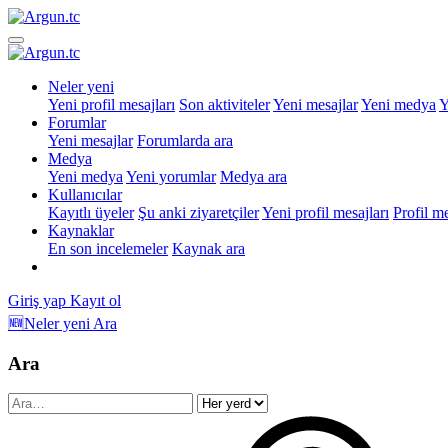
Neler yeni
Yeni profil mesajları
Son aktiviteler
Yeni mesajlar
Yeni medya
Y
Forumlar
Yeni mesajlar
Forumlarda ara
Medya
Yeni medya
Yeni yorumlar
Medya ara
Kullanıcılar
Kayıtlı üyeler
Şu anki ziyaretçiler
Yeni profil mesajları
Profil m
Kaynaklar
En son incelemeler
Kaynak ara
Giriş yap
Kayıt ol
🆕Neler yeni
Ara
Ara