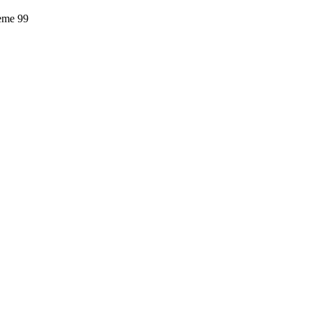
leme
99