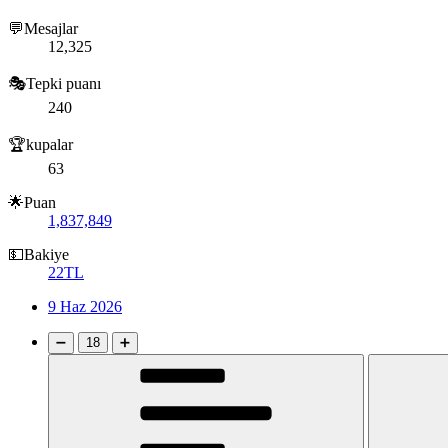
💬Mesajlar
12,325
🎭Tepki puanı
240
🏆kupalar
63
🌟Puan
1,837,849
💵Bakiye
22TL
9 Haz 2026
➖
18
➕