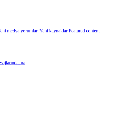
eni medya yorumları
Yeni kaynaklar
Featured content
esajlarında ara