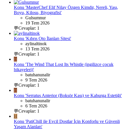
Konu 'MasterChef Elif Nilay Özgen Kimdir, Nereli, Yaşı,
Boyu, Kilosu, Biyografisi'
Gulsumnur
19 Tem 2026
💬Cevaplar: 1
Konu 'Kıbrıs Oto İlanları Sitesi'
aylinaltinok
13 Tem 2026
💬Cevaplar: 1
B
Konu 'The Wind That Lost Its Whistle (ingilizce çocuk
hikayeleri)'
batuhanunalir
9 Tem 2026
💬Cevaplar: 1
B
Konu 'Serratus Anterior (Boksör Kası) ve Kaburga Estetiği'
batuhanunalir
6 Tem 2026
💬Cevaplar: 1
H
Konu 'PatiChill ile Evcil Dostlar İçin Konforlu ve Güvenli
Yaşam Alanları'