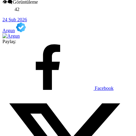
👁️‍🗨️Görüntüleme
42
24 Şub 2026
Argun
Paylaş:
Facebook