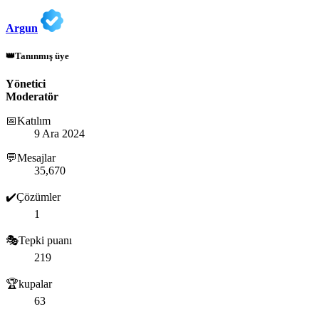
Argun
👑Tanınmış üye
Yönetici
Moderatör
📅Katılım
9 Ara 2024
💬Mesajlar
35,670
✔️Çözümler
1
🎭Tepki puanı
219
🏆kupalar
63