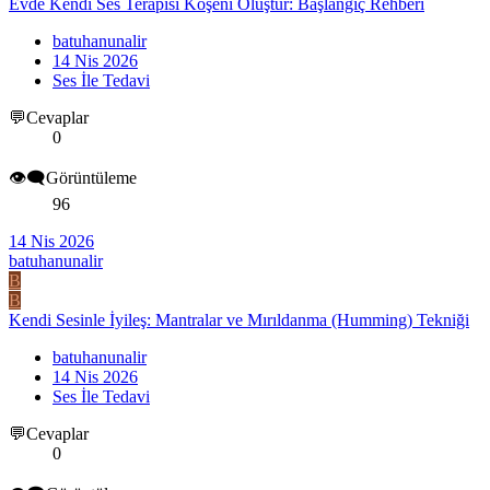
Evde Kendi Ses Terapisi Köşeni Oluştur: Başlangıç Rehberi
batuhanunalir
14 Nis 2026
Ses İle Tedavi
💬Cevaplar
0
👁️‍🗨️Görüntüleme
96
14 Nis 2026
batuhanunalir
B
B
Kendi Sesinle İyileş: Mantralar ve Mırıldanma (Humming) Tekniği
batuhanunalir
14 Nis 2026
Ses İle Tedavi
💬Cevaplar
0