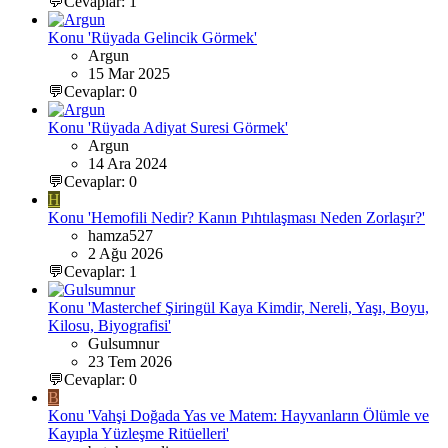
💬Cevaplar: 1
Konu 'Rüyada Gelincik Görmek'
Argun
15 Mar 2025
💬Cevaplar: 0
Konu 'Rüyada Adiyat Suresi Görmek'
Argun
14 Ara 2024
💬Cevaplar: 0
H
Konu 'Hemofili Nedir? Kanın Pıhtılaşması Neden Zorlaşır?'
hamza527
2 Ağu 2026
💬Cevaplar: 1
Konu 'Masterchef Şiringül Kaya Kimdir, Nereli, Yaşı, Boyu,
Kilosu, Biyografisi'
Gulsumnur
23 Tem 2026
💬Cevaplar: 0
B
Konu 'Vahşi Doğada Yas ve Matem: Hayvanların Ölümle ve
Kayıpla Yüzleşme Ritüelleri'