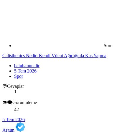
Soru
Calisthenics Nedir: Kendi Vücut Ağırlığınla Kas Yapma
batuhanunalir
5 Tem 2026
Spor
💬Cevaplar
1
👁️‍🗨️Görüntüleme
42
5 Tem 2026
Argun