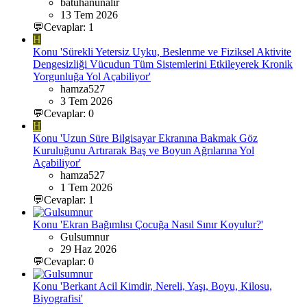
batuhanunalir
13 Tem 2026
💬Cevaplar: 1
H
Konu 'Sürekli Yetersiz Uyku, Beslenme ve Fiziksel Aktivite
Dengesizliği Vücudun Tüm Sistemlerini Etkileyerek Kronik
Yorgunluğa Yol Açabiliyor'
hamza527
3 Tem 2026
💬Cevaplar: 0
H
Konu 'Uzun Süre Bilgisayar Ekranına Bakmak Göz
Kuruluğunu Artırarak Baş ve Boyun Ağrılarına Yol
Açabiliyor'
hamza527
1 Tem 2026
💬Cevaplar: 1
Konu 'Ekran Bağımlısı Çocuğa Nasıl Sınır Koyulur?'
Gulsumnur
29 Haz 2026
💬Cevaplar: 0
Konu 'Berkant Acil Kimdir, Nereli, Yaşı, Boyu, Kilosu,
Biyografisi'