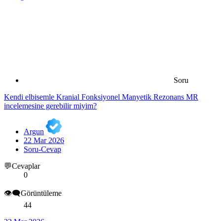
Soru
Kendi elbisemle Kranial Fonksiyonel Manyetik Rezonans MR
incelemesine gerebilir miyim?
Argun
22 Mar 2026
Soru-Cevap
💬Cevaplar
0
👁️‍🗨️Görüntüleme
44