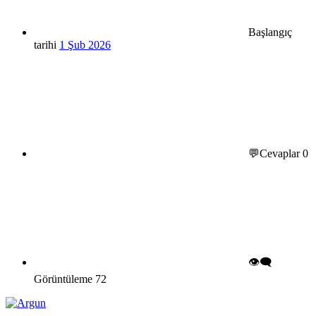
Başlangıç
tarihi
1 Şub 2026
💬Cevaplar
0
👁️‍🗨️
Görüntüleme
72