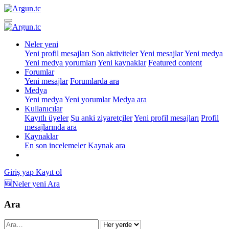
Neler yeni
Yeni profil mesajları
Son aktiviteler
Yeni mesajlar
Yeni medya
Yeni medya yorumları
Yeni kaynaklar
Featured content
Forumlar
Yeni mesajlar
Forumlarda ara
Medya
Yeni medya
Yeni yorumlar
Medya ara
Kullanıcılar
Kayıtlı üyeler
Şu anki ziyaretçiler
Yeni profil mesajları
Profil
mesajlarında ara
Kaynaklar
En son incelemeler
Kaynak ara
Giriş yap
Kayıt ol
🆕Neler yeni
Ara
Ara