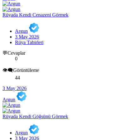
Rüyada Kendi Cenazeni Görmek
Argun
3 May 2026
Rüya Tabirleri
💬Cevaplar
0
👁️‍🗨️Görüntüleme
44
3 May 2026
Argun
Rüyada Kendi Göğsünü Görmek
Argun
3 May 2026