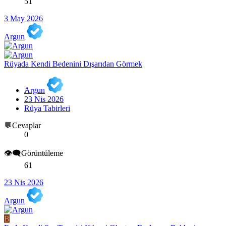
51
3 May 2026
Argun
Rüyada Kendi Bedenini Dışarıdan Görmek
Argun
23 Nis 2026
Rüya Tabirleri
💬Cevaplar
0
👁️‍🗨️Görüntüleme
61
23 Nis 2026
Argun
B