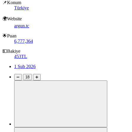
📌Konum
Türkiye
🌍Website
argun.tc
🌟Puan
6,777,364
💵Bakiye
453TL
1 Şub 2026
➖
18
➕