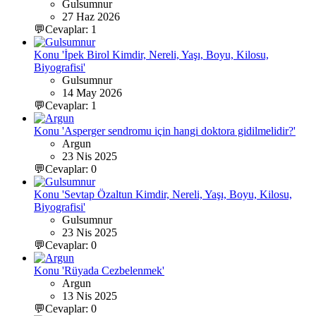
Gulsumnur
27 Haz 2026
💬Cevaplar: 1
Konu 'İpek Birol Kimdir, Nereli, Yaşı, Boyu, Kilosu,
Biyografisi'
Gulsumnur
14 May 2026
💬Cevaplar: 1
Konu 'Asperger sendromu için hangi doktora gidilmelidir?'
Argun
23 Nis 2025
💬Cevaplar: 0
Konu 'Sevtap Özaltun Kimdir, Nereli, Yaşı, Boyu, Kilosu,
Biyografisi'
Gulsumnur
23 Nis 2025
💬Cevaplar: 0
Konu 'Rüyada Cezbelenmek'
Argun
13 Nis 2025
💬Cevaplar: 0