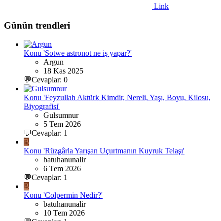
Link
Günün trendleri
Konu 'Sotwe astronot ne iş yapar?'
Argun
18 Kas 2025
💬Cevaplar: 0
Konu 'Feyzullah Aktürk Kimdir, Nereli, Yaşı, Boyu, Kilosu,
Biyografisi'
Gulsumnur
5 Tem 2026
💬Cevaplar: 1
B
Konu 'Rüzgârla Yarışan Uçurtmanın Kuyruk Telaşı'
batuhanunalir
6 Tem 2026
💬Cevaplar: 1
B
Konu 'Colpermin Nedir?'
batuhanunalir
10 Tem 2026