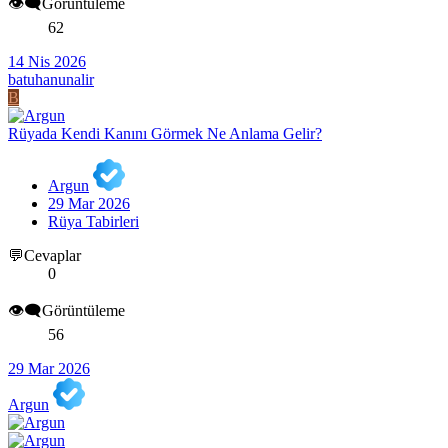
👁️‍🗨️Görüntüleme
62
14 Nis 2026
batuhanunalir
B
Rüyada Kendi Kanını Görmek Ne Anlama Gelir?
Argun
29 Mar 2026
Rüya Tabirleri
💬Cevaplar
0
👁️‍🗨️Görüntüleme
56
29 Mar 2026
Argun