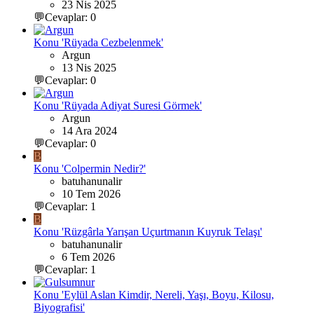
23 Nis 2025
💬Cevaplar: 0
Konu 'Rüyada Cezbelenmek'
Argun
13 Nis 2025
💬Cevaplar: 0
Konu 'Rüyada Adiyat Suresi Görmek'
Argun
14 Ara 2024
💬Cevaplar: 0
B
Konu 'Colpermin Nedir?'
batuhanunalir
10 Tem 2026
💬Cevaplar: 1
B
Konu 'Rüzgârla Yarışan Uçurtmanın Kuyruk Telaşı'
batuhanunalir
6 Tem 2026
💬Cevaplar: 1
Konu 'Eylül Aslan Kimdir, Nereli, Yaşı, Boyu, Kilosu,
Biyografisi'