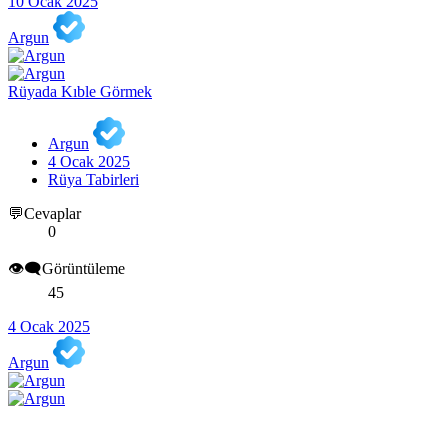
10 Ocak 2025
Argun
Rüyada Kıble Görmek
Argun
4 Ocak 2025
Rüya Tabirleri
💬Cevaplar
0
👁️‍🗨️Görüntüleme
45
4 Ocak 2025
Argun