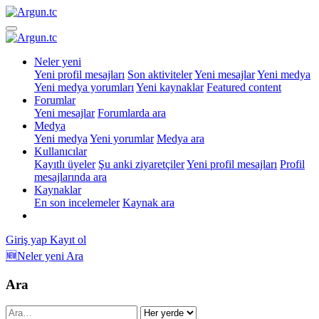
Neler yeni
Yeni profil mesajları
Son aktiviteler
Yeni mesajlar
Yeni medya
Yeni medya yorumları
Yeni kaynaklar
Featured content
Forumlar
Yeni mesajlar
Forumlarda ara
Medya
Yeni medya
Yeni yorumlar
Medya ara
Kullanıcılar
Kayıtlı üyeler
Şu anki ziyaretçiler
Yeni profil mesajları
Profil
mesajlarında ara
Kaynaklar
En son incelemeler
Kaynak ara
Giriş yap
Kayıt ol
🆕Neler yeni
Ara
Ara