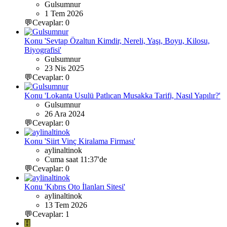
Gulsumnur
1 Tem 2026
💬Cevaplar: 0
Konu 'Sevtap Özaltun Kimdir, Nereli, Yaşı, Boyu, Kilosu,
Biyografisi'
Gulsumnur
23 Nis 2025
💬Cevaplar: 0
Konu 'Lokanta Usulü Patlıcan Musakka Tarifi, Nasıl Yapılır?'
Gulsumnur
26 Ara 2024
💬Cevaplar: 0
Konu 'Siirt Vinç Kiralama Firması'
aylinaltinok
Cuma saat 11:37'de
💬Cevaplar: 0
Konu 'Kıbrıs Oto İlanları Sitesi'
aylinaltinok
13 Tem 2026
💬Cevaplar: 1
H