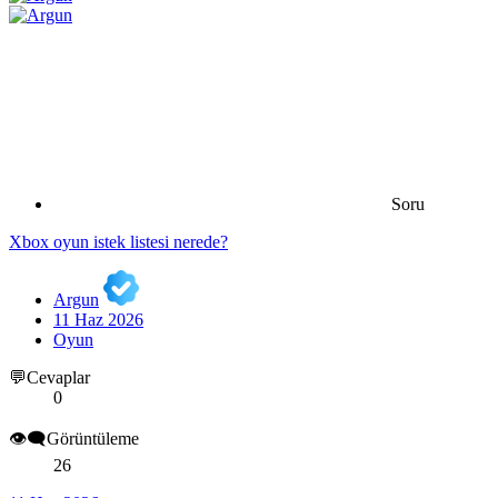
Soru
Xbox oyun istek listesi nerede?
Argun
11 Haz 2026
Oyun
💬Cevaplar
0
👁️‍🗨️Görüntüleme
26