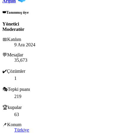
Argun
👑Tanınmış üye
Yönetici
Moderatör
📅Katılım
9 Ara 2024
💬Mesajlar
35,673
✔️Çözümler
1
🎭Tepki puanı
219
🏆kupalar
63
📌Konum
Türkiye