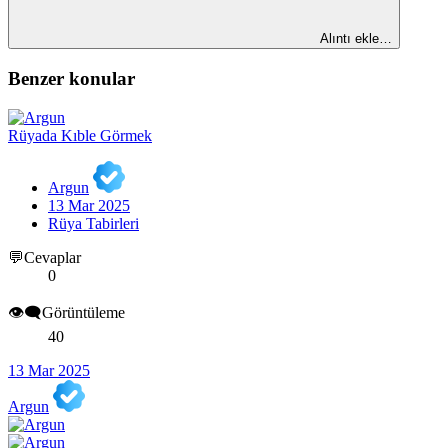
Alıntı ekle…
Benzer konular
Rüyada Kıble Görmek
Argun
13 Mar 2025
Rüya Tabirleri
💬Cevaplar
0
👁️‍🗨️Görüntüleme
40
13 Mar 2025
Argun