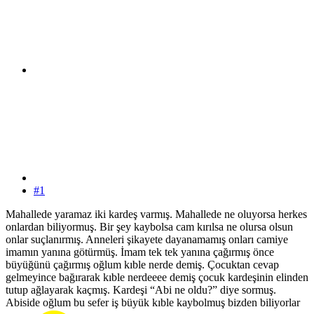
#1
Mahallede yaramaz iki kardeş varmış. Mahallede ne oluyorsa herkes
onlardan biliyormuş. Bir şey kaybolsa cam kırılsa ne olursa olsun
onlar suçlanırmış. Anneleri şikayete dayanamamış onları camiye
imamın yanına götürmüş. İmam tek tek yanına çağırmış önce
büyüğünü çağırmış oğlum kıble nerde demiş. Çocuktan cevap
gelmeyince bağırarak kıble nerdeeee demiş çocuk kardeşinin elinden
tutup ağlayarak kaçmış. Kardeşi “Abi ne oldu?” diye sormuş.
Abiside oğlum bu sefer iş büyük kıble kaybolmuş bizden biliyorlar