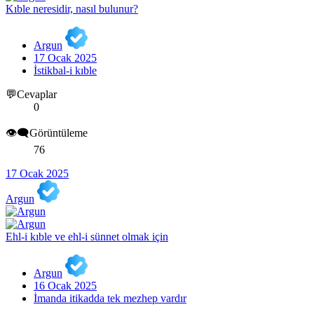
Kıble neresidir, nasıl bulunur?
Argun
17 Ocak 2025
İstikbal-i kıble
💬Cevaplar
0
👁️‍🗨️Görüntüleme
76
17 Ocak 2025
Argun
Ehl-i kıble ve ehl-i sünnet olmak için
Argun
16 Ocak 2025
İmanda itikadda tek mezhep vardır