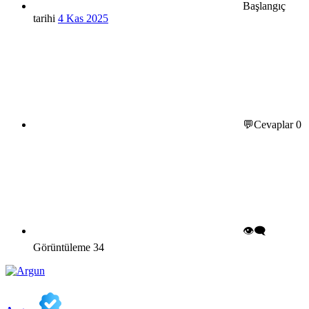
Başlangıç
tarihi
4 Kas 2025
💬Cevaplar
0
👁️‍🗨️
Görüntüleme
34