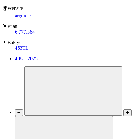
🌍Website
argun.tc
🌟Puan
6,777,364
💵Bakiye
453TL
4 Kas 2025
➖
➕