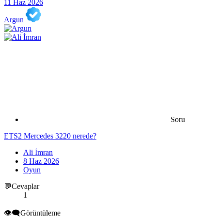
11 Haz 2026
Argun
Soru
ETS2 Mercedes 3220 nerede?
Ali İmran
8 Haz 2026
Oyun
💬Cevaplar
1
👁️‍🗨️Görüntüleme