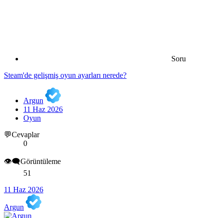
Soru
Steam'de gelişmiş oyun ayarları nerede?
Argun
11 Haz 2026
Oyun
💬Cevaplar
0
👁️‍🗨️Görüntüleme
51
11 Haz 2026
Argun