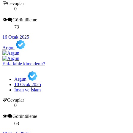
💬Cevaplar
0
👁️‍🗨️Görüntüleme
73
16 Ocak 2025
Argun
Ehl-i kıble kime denir?
Argun
10 Ocak 2025
İman ve İslam
💬Cevaplar
0
👁️‍🗨️Görüntüleme
63