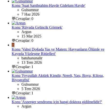
Konu 'Suat Sarıibrahim-Hayde Gidelum Hayde'
Gulsumnur
7 Haz 2026
💬Cevaplar: 0
Konu 'Rüyada Gelincik Görmek'
Argun
15 Mar 2025
💬Cevaplar: 0
B
Konu 'Vahşi Doğada Yas ve Matem: Hayvanların Ölümle ve
Kayıpla Yüzleşme Ritüelleri'
batuhanunalir
13 Tem 2026
💬Cevaplar: 1
Konu 'Feyzullah Aktürk Kimdir, Nereli, Yaşı, Boyu, Kilosu,
Biyografisi'
Gulsumnur
5 Tem 2026
💬Cevaplar: 1
Konu 'Asperger sendromu için hangi doktora gidilmelidir?'
Argun