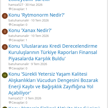
hamza527
30 Haz 2026
💬Cevaplar: 1
Konu 'Rytmonorm Nedir?'
B
batuhanunalir
10 Tem 2026
💬Cevaplar: 0
Konu 'Xanax Nedir?'
B
batuhanunalir
10 Tem 2026
💬Cevaplar: 1
Konu 'Uluslararası Kredi Derecelendirme
B
Kuruluşlarının Türkiye Raporları Finansal
Piyasalarda Karşılık Buldu'
batuhanunalir
9 Tem 2026
💬Cevaplar: 0
Konu 'Sürekli Yetersiz Yaşam Kalitesi
H
Alışkanlıkları Vücudun Dengesini Bozarak
Enerji Kaybı ve Bağışıklık Zayıflığına Yol
Açabiliyor'
hamza527
3 Tem 2026
💬Cevaplar: 0