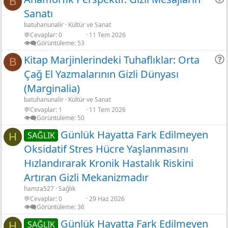
B
Sanatı
r
batuhanunalir
Kültür ve Sanat
💬Cevaplar
0
11 Tem 2026
👁️‍🗨️Görüntüleme
53
Kitap Marjinlerindeki Tuhaflıklar: Orta
B
Çağ El Yazmalarının Gizli Dünyası
r
(Marginalia)
batuhanunalir
Kültür ve Sanat
💬Cevaplar
1
11 Tem 2026
👁️‍🗨️Görüntüleme
50
Günlük Hayatta Fark Edilmeyen
SAĞLIK
H
Oksidatif Stres Hücre Yaşlanmasını
Hızlandırarak Kronik Hastalık Riskini
Artıran Gizli Mekanizmadır
hamza527
Sağlık
💬Cevaplar
0
29 Haz 2026
👁️‍🗨️Görüntüleme
36
Günlük Hayatta Fark Edilmeyen
SAĞLIK
H