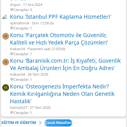
Argun
11 Ara 2024
💬Cevaplar: 0
Konu 'İstanbul PPF Kaplama Hizmetleri'
aylinaltinok
Dün 12:58 da
💬Cevaplar: 1
Konu 'Parçatek Otomotiv ile Güvenilir,
H
Kaliteli ve Hızlı Yedek Parça Çözümleri'
Hakan34
Pazartesi saat 21:05'de
💬Cevaplar: 1
Konu 'Baranisik.com.tr: İş Kıyafeti, Güvenlik
H
Ve Ambalaj Ürünleri İçin En Doğru Adres'
Hakan34
28 Tem 2026
💬Cevaplar: 1
Konu 'Osteogenezis İmperfekta Nedir?
H
Kemik Kırılganlığına Neden Olan Genetik
Hastalık'
hamza527
27 Tem 2026
💬Cevaplar: 1
EĞİTİM VE ÖĞRETİM
Çocuk Masalları