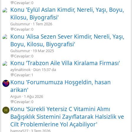
💬Cevaplar: 0
Konu 'Eylül Aslan Kimdir, Nereli, Yaşı, Boyu,
Kilosu, Biyografisi'
Gulsumnur
1 Tem 2026
💬Cevaplar: 0
Konu 'Alisa Sezen Sever Kimdir, Nereli, Yaşı,
Boyu, Kilosu, Biyografisi'
Gulsumnur
19 Mar 2025
💬Cevaplar: 0
Konu 'Trabzon Aile Villa Kiralama Firması'
aylinaltinok
Dün 15:37 da
💬Cevaplar: 1
Konu 'Forumumuza Hoşgeldin, hasan
arikan'
Argun
1 Ağu 2026
💬Cevaplar: 0
Konu 'Sürekli Yetersiz C Vitamini Alımı
H
Bağışıklık Sistemini Zayıflatarak Halsizlik ve
Cilt Problemlerine Yol Açabiliyor'
hamza527
3 Tem 2026