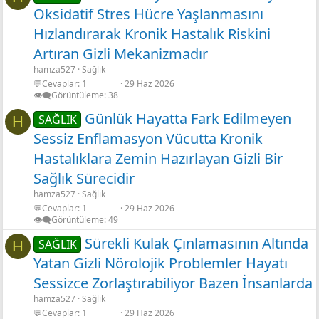
Oksidatif Stres Hücre Yaşlanmasını
Hızlandırarak Kronik Hastalık Riskini
Artıran Gizli Mekanizmadır
hamza527
Sağlık
💬Cevaplar
1
29 Haz 2026
👁️‍🗨️Görüntüleme
38
Günlük Hayatta Fark Edilmeyen
SAĞLIK
H
Sessiz Enflamasyon Vücutta Kronik
Hastalıklara Zemin Hazırlayan Gizli Bir
Sağlık Sürecidir
hamza527
Sağlık
💬Cevaplar
1
29 Haz 2026
👁️‍🗨️Görüntüleme
49
Sürekli Kulak Çınlamasının Altında
SAĞLIK
H
Yatan Gizli Nörolojik Problemler Hayatı
Sessizce Zorlaştırabiliyor Bazen İnsanlarda
hamza527
Sağlık
💬Cevaplar
1
29 Haz 2026