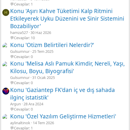
💬Cevaplar: 1
Konu 'Aşırı Kahve Tüketimi Kalp Ritmini
H
Etkileyerek Uyku Düzenini ve Sinir Sistemini
Bozabiliyor'
hamza527
30 Haz 2026
💬Cevaplar: 10
Konu 'Otizm Belirtileri Nelerdir?'
Gulsumnur
25 Tem 2025
💬Cevaplar: 0
Konu 'Melisa Aslı Pamuk Kimdir, Nereli, Yaşı,
Kilosu, Boyu, Biyografisi'
Gulsumnur
31 Ocak 2025
💬Cevaplar: 0
Konu 'Gaziantep FK'dan iç ve dış sahada
ilginç istatistik'
Argun
28 Ara 2024
💬Cevaplar: 0
Konu 'Özel Yazılım Geliştirme Hizmetleri'
aylinaltinok
14 Tem 2026
💬Cevaplar: 1