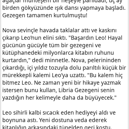
ağaçlar muhteşem bir neşeyle parıldadı, üç ay
birden gökyüzünde ışık dansı yapmaya başladı.
Gezegen tamamen kurtulmuştu!
Nova sevinçle havada taklalar attı ve kaskını
çıkarıp Leo’nun elini sıktı. "Başardın Leo! Hayal
gücünün gücüyle tüm bir gezegeni ve
kütüphanedeki milyonlarca kitabın ruhunu
kurtardın," dedi minnetle. Nova, pelerininden
çıkardığı, içi yıldız tozuyla dolu parıltılı küçük bir
mürekkepli kalemi Leo’ya uzattı. "Bu kalem hiç
bitmez Leo. Ne zaman yeni bir hikaye yazmak
istersen bunu kullan, Libria Gezegeni senin
yazdığın her kelimeyle daha da büyüyecek."
Leo sihirli kalbi sıcacık eden hediyeyi aldı ve
boynuna astı. Yeni dostuna veda ederek
kitaplığın arkasındaki tünelden geri koştu.