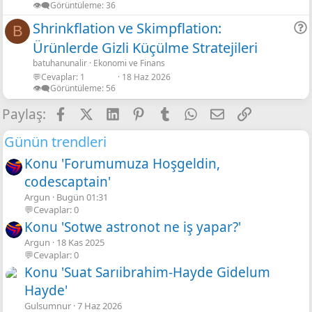
👁️‍🗨️Görüntüleme
36
Shrinkflation ve Skimpflation:
B
Ürünlerde Gizli Küçülme Stratejileri
r
batuhanunalir
Ekonomi ve Finans
💬Cevaplar
1
18 Haz 2026
👁️‍🗨️Görüntüleme
56
Facebook
X
LinkedIn
Pinterest
Tumblr
WhatsApp
E-posta
Link
Paylaş:
Günün trendleri
Konu 'Forumumuza Hoşgeldin,
codescaptain'
Argun
Bugün 01:31
💬Cevaplar: 0
Konu 'Sotwe astronot ne iş yapar?'
Argun
18 Kas 2025
💬Cevaplar: 0
Konu 'Suat Sarıibrahim-Hayde Gidelum
Hayde'
Gulsumnur
7 Haz 2026