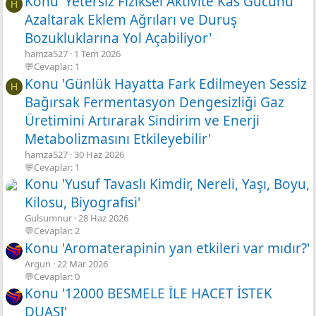
Konu 'Yetersiz Fiziksel Aktivite Kas Gücünü
H
Azaltarak Eklem Ağrıları ve Duruş
Bozukluklarına Yol Açabiliyor'
hamza527
1 Tem 2026
💬Cevaplar: 1
Konu 'Günlük Hayatta Fark Edilmeyen Sessiz
H
Bağırsak Fermentasyon Dengesizliği Gaz
Üretimini Artırarak Sindirim ve Enerji
Metabolizmasını Etkileyebilir'
hamza527
30 Haz 2026
💬Cevaplar: 1
Konu 'Yusuf Tavaslı Kimdir, Nereli, Yaşı, Boyu,
Kilosu, Biyografisi'
Gulsumnur
28 Haz 2026
💬Cevaplar: 2
Konu 'Aromaterapinin yan etkileri var mıdır?'
Argun
22 Mar 2026
💬Cevaplar: 0
Konu '12000 BESMELE İLE HACET İSTEK
DUASI'