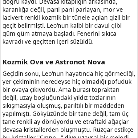
doğru kaydı. Devasa kitaplığın arkasında,
karanlığa değil, parıl parıl parlayan, mor ve
lacivert renkli kozmik bir tünele açılan gizli bir
geçit belirmişti. Leo’nun kalbi bir davul gibi
güm güm atmaya başladı. Fenerini sıkıca
kavradı ve geçitten içeri süzüldü.
Kozmik Ova ve Astronot Nova​
Geçidin sonu, Leo’nun hayatında hiç görmediği,
yer çekiminin neredeyse hiç olmadığı pofuduk
bir ovaya çıkıyordu. Ama burası topraktan
değil, uzay boşluğundaki yıldız tozlarının
sıkışmasıyla oluşmuş, parıltılı bir maddeden
yapılmıştı. Gökyüzünde bir tane değil, tam üç
tane renkli ay dönüyordu ve etraftaki ağaçlar
devasa kristallerden oluşmuştu. Rüzgar estikçe
bu kristaller "Çınnn..." diye uzaysal bir melodi