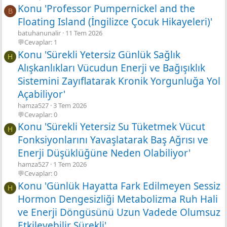
Konu 'Professor Pumpernickel and the
B
Floating Island (İngilizce Çocuk Hikayeleri)'
batuhanunalir
11 Tem 2026
💬Cevaplar: 1
Konu 'Sürekli Yetersiz Günlük Sağlık
H
Alışkanlıkları Vücudun Enerji ve Bağışıklık
Sistemini Zayıflatarak Kronik Yorgunluğa Yol
Açabiliyor'
hamza527
3 Tem 2026
💬Cevaplar: 0
Konu 'Sürekli Yetersiz Su Tüketmek Vücut
H
Fonksiyonlarını Yavaşlatarak Baş Ağrısı ve
Enerji Düşüklüğüne Neden Olabiliyor'
hamza527
1 Tem 2026
💬Cevaplar: 0
Konu 'Günlük Hayatta Fark Edilmeyen Sessiz
H
Hormon Dengesizliği Metabolizma Ruh Hali
ve Enerji Döngüsünü Uzun Vadede Olumsuz
Etkileyebilir Sürekli'