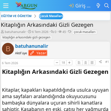
Giriş yap
EĞİTİM VE ÖĞRETİM
Çocuk Masalları
Kitaplığın Arkasındaki Gizli Gezegen
K
B
💬
👁️‍🗨️
E
batuhanunalir
6 Tem 2026
0
45
çocuk masalları
o
a
C
G
t
kitaplığın arkasındaki gizli gezegen
n
ş
e
ö
i
b
l
v
r
k
batuhanunalir
B
u
a
a
ü
e
Yazar
Aktif üye
y
n
p
n
t
u
g
l
t
l
#1
➖
18
➕
b
ı
a
ü
e
6 Tem 2026
a
ç
r
l
r
Kitaplığın Arkasındaki Gizli Gezegen​
ş
t
e
l
a
m
a
r
e
t
i
Kitaplar, kapakları kapatıldığında usulca uyuyan
a
h
n
i
ama sayfaları aralandığında okuyucusunu
bambaşka dünyalara uçuran sihirli kanatlara
sahiptir. Kasabanın en eski, çatısı her yağmurda