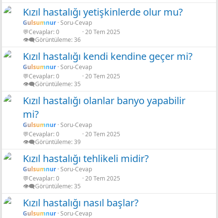
Kızıl hastalığı yetişkinlerde olur mu?
Gulsumnur
Soru-Cevap
💬Cevaplar
0
20 Tem 2025
r
👁️‍🗨️Görüntüleme
36
Kızıl hastalığı kendi kendine geçer mi?
Gulsumnur
Soru-Cevap
💬Cevaplar
0
20 Tem 2025
r
👁️‍🗨️Görüntüleme
35
Kızıl hastalığı olanlar banyo yapabilir
mi?
r
Gulsumnur
Soru-Cevap
💬Cevaplar
0
20 Tem 2025
👁️‍🗨️Görüntüleme
39
Kızıl hastalığı tehlikeli midir?
Gulsumnur
Soru-Cevap
💬Cevaplar
0
20 Tem 2025
r
👁️‍🗨️Görüntüleme
35
Kızıl hastalığı nasıl başlar?
Gulsumnur
Soru-Cevap