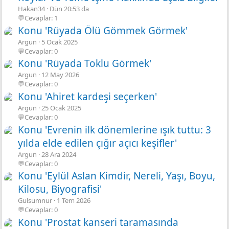
Hakan34
Dün 20:53 da
💬Cevaplar: 1
Konu 'Rüyada Ölü Gömmek Görmek'
Argun
5 Ocak 2025
💬Cevaplar: 0
Konu 'Rüyada Toklu Görmek'
Argun
12 May 2026
💬Cevaplar: 0
Konu 'Ahiret kardeşi seçerken'
Argun
25 Ocak 2025
💬Cevaplar: 0
Konu 'Evrenin ilk dönemlerine ışık tuttu: 3
yılda elde edilen çığır açıcı keşifler'
Argun
28 Ara 2024
💬Cevaplar: 0
Konu 'Eylül Aslan Kimdir, Nereli, Yaşı, Boyu,
Kilosu, Biyografisi'
Gulsumnur
1 Tem 2026
💬Cevaplar: 0
Konu 'Prostat kanseri taramasında