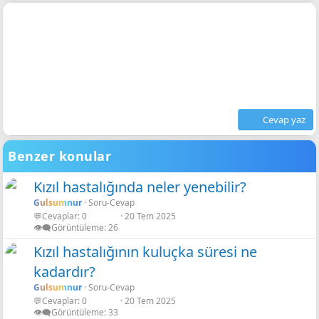
Cevap yaz
Benzer konular
Kızıl hastalığında neler yenebilir?
Gulsumnur
Soru-Cevap
💬Cevaplar
0
20 Tem 2025
r
👁️‍🗨️Görüntüleme
26
Kızıl hastalığının kuluçka süresi ne
kadardır?
r
Gulsumnur
Soru-Cevap
💬Cevaplar
0
20 Tem 2025
👁️‍🗨️Görüntüleme
33