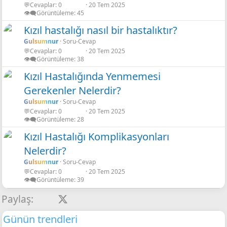
💬Cevaplar
0
20 Tem 2025
r
👁️‍🗨️Görüntüleme
45
Kızıl hastalığı nasıl bir hastalıktır?
Gulsumnur
Soru-Cevap
💬Cevaplar
0
20 Tem 2025
r
👁️‍🗨️Görüntüleme
38
Kızıl Hastalığında Yenmemesi
Gerekenler Nelerdir?
r
Gulsumnur
Soru-Cevap
💬Cevaplar
0
20 Tem 2025
👁️‍🗨️Görüntüleme
28
Kızıl Hastalığı Komplikasyonları
Nelerdir?
r
Gulsumnur
Soru-Cevap
💬Cevaplar
0
20 Tem 2025
👁️‍🗨️Görüntüleme
39
Facebook
X
LinkedIn
Pinterest
Tumblr
WhatsApp
E-posta
Link
Paylaş:
Günün trendleri