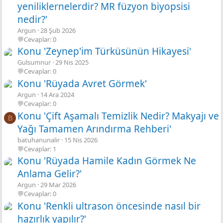
yeniliklernelerdir? MR füzyon biyopsisi
nedir?'
Argun
28 Şub 2026
💬Cevaplar: 0
Konu 'Zeynep'im Türküsünün Hikayesi'
Gulsumnur
29 Nis 2025
💬Cevaplar: 0
Konu 'Rüyada Avret Görmek'
Argun
14 Ara 2024
💬Cevaplar: 0
Konu 'Çift Aşamalı Temizlik Nedir? Makyajı ve
B
Yağı Tamamen Arındırma Rehberi'
batuhanunalir
15 Nis 2026
💬Cevaplar: 1
Konu 'Rüyada Hamile Kadın Görmek Ne
Anlama Gelir?'
Argun
29 Mar 2026
💬Cevaplar: 0
Konu 'Renkli ultrason öncesinde nasıl bir
hazırlık yapılır?'