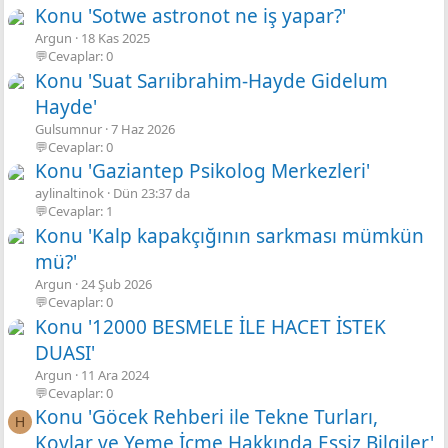
Konu 'Sotwe astronot ne iş yapar?'
Argun
18 Kas 2025
💬Cevaplar: 0
Konu 'Suat Sarıibrahim-Hayde Gidelum
Hayde'
Gulsumnur
7 Haz 2026
💬Cevaplar: 0
Konu 'Gaziantep Psikolog Merkezleri'
aylinaltinok
Dün 23:37 da
💬Cevaplar: 1
Konu 'Kalp kapakçığının sarkması mümkün
mü?'
Argun
24 Şub 2026
💬Cevaplar: 0
Konu '12000 BESMELE İLE HACET İSTEK
DUASI'
Argun
11 Ara 2024
💬Cevaplar: 0
Konu 'Göcek Rehberi ile Tekne Turları,
H
Koylar ve Yeme İçme Hakkında Eşsiz Bilgiler'