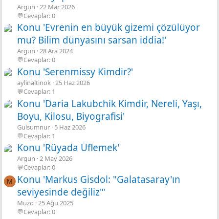
Argun
22 Mar 2026
💬Cevaplar: 0
Konu 'Evrenin en büyük gizemi çözülüyor
mu? Bilim dünyasını sarsan iddia!'
Argun
28 Ara 2024
💬Cevaplar: 0
Konu 'Serenmissy Kimdir?'
aylinaltinok
25 Haz 2026
💬Cevaplar: 1
Konu 'Daria Lakubchik Kimdir, Nereli, Yaşı,
Boyu, Kilosu, Biyografisi'
Gulsumnur
5 Haz 2026
💬Cevaplar: 1
Konu 'Rüyada Üflemek'
Argun
2 May 2026
💬Cevaplar: 0
Konu 'Markus Gisdol: "Galatasaray'ın
M
seviyesinde değiliz"'
Muzo
25 Ağu 2025
💬Cevaplar: 0