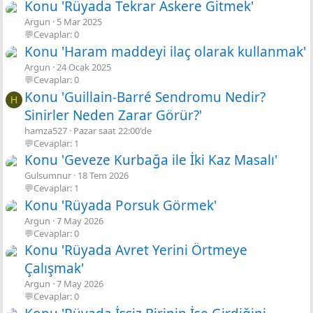
Konu 'Rüyada Tekrar Askere Gitmek'
Argun
5 Mar 2025
💬Cevaplar: 0
Konu 'Haram maddeyi ilaç olarak kullanmak'
Argun
24 Ocak 2025
💬Cevaplar: 0
Konu 'Guillain-Barré Sendromu Nedir?
H
Sinirler Neden Zarar Görür?'
hamza527
Pazar saat 22:00'de
💬Cevaplar: 1
Konu 'Geveze Kurbağa ile İki Kaz Masalı'
Gulsumnur
18 Tem 2026
💬Cevaplar: 1
Konu 'Rüyada Porsuk Görmek'
Argun
7 May 2026
💬Cevaplar: 0
Konu 'Rüyada Avret Yerini Örtmeye
Çalışmak'
Argun
7 May 2026
💬Cevaplar: 0