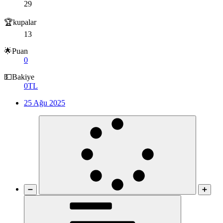
29
🏆kupalar
13
🌟Puan
0
💵Bakiye
0TL
25 Ağu 2025
➖
➕