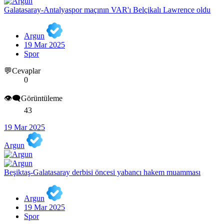
Galatasaray-Antalyaspor maçının VAR'ı Belçikalı Lawrence oldu
Argun
19 Mar 2025
Spor
💬Cevaplar
0
👁️‍🗨️Görüntüleme
43
19 Mar 2025
Argun
Beşiktaş-Galatasaray derbisi öncesi yabancı hakem muamması
Argun
19 Mar 2025
Spor