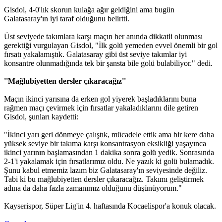
Gisdol, 4-0'lık skorun kulağa ağır geldiğini ama bugün
Galatasaray'ın iyi taraf olduğunu belirtti.
Üst seviyede takımlara karşı maçın her anında dikkatli olunması
gerektiği vurgulayan Gisdol, "İlk golü yemeden evvel önemli bir gol
fırsatı yakalamıştık. Galatasaray gibi üst seviye takımlar iyi
konsantre olunmadığında tek bir şansta bile golü bulabiliyor." dedi.
''Mağlubiyetten dersler çıkaracağız''
Maçın ikinci yarısına da erken gol yiyerek başladıklarını buna
rağmen maçı çevirmek için fırsatlar yakaladıklarını dile getiren
Gisdol, şunları kaydetti:
"İkinci yarı geri dönmeye çalıştık, mücadele ettik ama bir kere daha
yüksek seviye bir takıma karşı konsantrasyon eksikliği yaşayınca
ikinci yarının başlamasından 1 dakika sonra golü yedik. Sonrasında
2-1'i yakalamak için fırsatlarımız oldu. Ne yazık ki golü bulamadık.
Şunu kabul etmemiz lazım biz Galatasaray'ın seviyesinde değiliz.
Tabi ki bu mağlubiyetten dersler çıkaracağız. Takımı geliştirmek
adına da daha fazla zamanımız olduğunu düşünüyorum."
Kayserispor, Süper Lig'in 4. haftasında Kocaelispor'a konuk olacak.