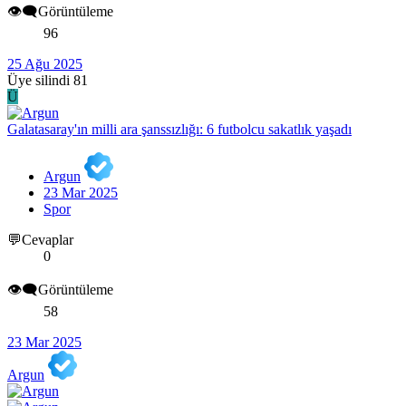
👁️‍🗨️Görüntüleme
96
25 Ağu 2025
Üye silindi 81
Ü
Galatasaray'ın milli ara şanssızlığı: 6 futbolcu sakatlık yaşadı
Argun
23 Mar 2025
Spor
💬Cevaplar
0
👁️‍🗨️Görüntüleme
58
23 Mar 2025
Argun