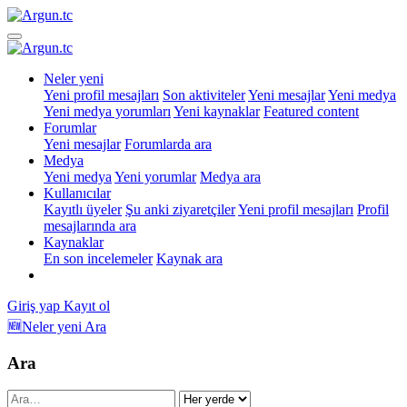
Neler yeni
Yeni profil mesajları
Son aktiviteler
Yeni mesajlar
Yeni medya
Yeni medya yorumları
Yeni kaynaklar
Featured content
Forumlar
Yeni mesajlar
Forumlarda ara
Medya
Yeni medya
Yeni yorumlar
Medya ara
Kullanıcılar
Kayıtlı üyeler
Şu anki ziyaretçiler
Yeni profil mesajları
Profil
mesajlarında ara
Kaynaklar
En son incelemeler
Kaynak ara
Giriş yap
Kayıt ol
🆕Neler yeni
Ara
Ara