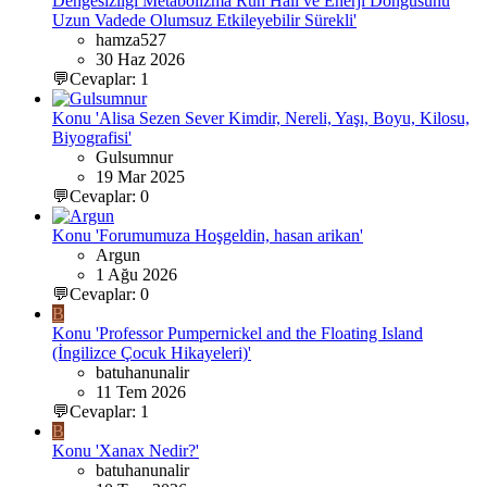
Dengesizliği Metabolizma Ruh Hali ve Enerji Döngüsünü
Uzun Vadede Olumsuz Etkileyebilir Sürekli'
hamza527
30 Haz 2026
💬Cevaplar: 1
Konu 'Alisa Sezen Sever Kimdir, Nereli, Yaşı, Boyu, Kilosu,
Biyografisi'
Gulsumnur
19 Mar 2025
💬Cevaplar: 0
Konu 'Forumumuza Hoşgeldin, hasan arikan'
Argun
1 Ağu 2026
💬Cevaplar: 0
B
Konu 'Professor Pumpernickel and the Floating Island
(İngilizce Çocuk Hikayeleri)'
batuhanunalir
11 Tem 2026
💬Cevaplar: 1
B
Konu 'Xanax Nedir?'
batuhanunalir