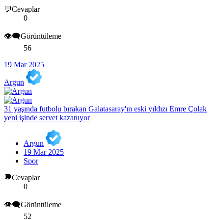
💬Cevaplar
0
👁️‍🗨️Görüntüleme
56
19 Mar 2025
Argun
31 yaşında futbolu bırakan Galatasaray'ın eski yıldızı Emre Çolak
yeni işinde servet kazanıyor
Argun
19 Mar 2025
Spor
💬Cevaplar
0
👁️‍🗨️Görüntüleme
52