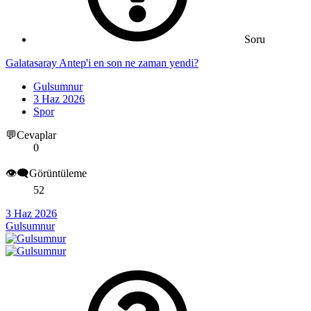
Soru
Galatasaray Antep'i en son ne zaman yendi?
Gulsumnur
3 Haz 2026
Spor
💬Cevaplar
0
👁️‍🗨️Görüntüleme
52
3 Haz 2026
Gulsumnur