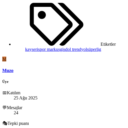
Etiketler
kayserispor
markusgisdol
trendyolsüperlig
M
Muzo
Üye
📅Katılım
25 Ağu 2025
💬Mesajlar
24
🎭Tepki puanı