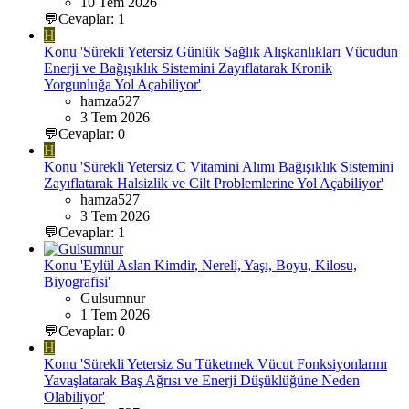
10 Tem 2026
💬Cevaplar: 1
H
Konu 'Sürekli Yetersiz Günlük Sağlık Alışkanlıkları Vücudun
Enerji ve Bağışıklık Sistemini Zayıflatarak Kronik
Yorgunluğa Yol Açabiliyor'
hamza527
3 Tem 2026
💬Cevaplar: 0
H
Konu 'Sürekli Yetersiz C Vitamini Alımı Bağışıklık Sistemini
Zayıflatarak Halsizlik ve Cilt Problemlerine Yol Açabiliyor'
hamza527
3 Tem 2026
💬Cevaplar: 1
Konu 'Eylül Aslan Kimdir, Nereli, Yaşı, Boyu, Kilosu,
Biyografisi'
Gulsumnur
1 Tem 2026
💬Cevaplar: 0
H
Konu 'Sürekli Yetersiz Su Tüketmek Vücut Fonksiyonlarını
Yavaşlatarak Baş Ağrısı ve Enerji Düşüklüğüne Neden
Olabiliyor'