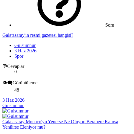
Soru
Galatasaray'ın resmi gazetesi hangisi?
Gulsumnur
3 Haz 2026
Spor
💬Cevaplar
0
👁️‍🗨️Görüntüleme
48
3 Haz 2026
Gulsumnur
Galatasaray Monaco'yu Yenerse Ne Oluyor, Berabere Kalırsa
Yenilirse Eleniyor mu?