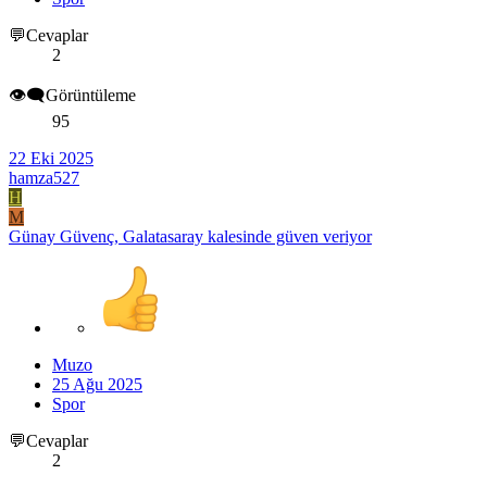
💬Cevaplar
2
👁️‍🗨️Görüntüleme
95
22 Eki 2025
hamza527
H
M
Günay Güvenç, Galatasaray kalesinde güven veriyor
Muzo
25 Ağu 2025
Spor
💬Cevaplar
2