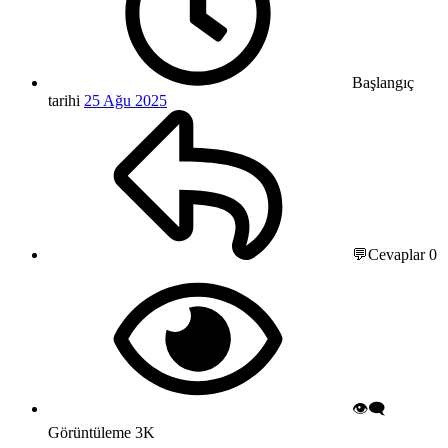
Başlangıç
tarihi
25 Ağu 2025
💬Cevaplar
0
👁️‍🗨️
Görüntüleme
3K