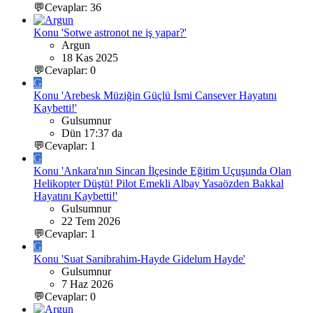
💬Cevaplar: 36
Konu 'Sotwe astronot ne iş yapar?'
Argun
18 Kas 2025
💬Cevaplar: 0
G
Konu 'Arebesk Müziğin Güçlü İsmi Cansever Hayatını
Kaybetti!'
Gulsumnur
Dün 17:37 da
💬Cevaplar: 1
G
Konu 'Ankara'nın Sincan İlçesinde Eğitim Uçuşunda Olan
Helikopter Düştü! Pilot Emekli Albay Yasaözden Bakkal
Hayatını Kaybetti!'
Gulsumnur
22 Tem 2026
💬Cevaplar: 1
G
Konu 'Suat Sarıibrahim-Hayde Gidelum Hayde'
Gulsumnur
7 Haz 2026
💬Cevaplar: 0