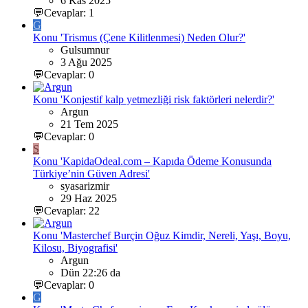
6 Kas 2025
💬Cevaplar: 1
G
Konu 'Trismus (Çene Kilitlenmesi) Neden Olur?'
Gulsumnur
3 Ağu 2025
💬Cevaplar: 0
Konu 'Konjestif kalp yetmezliği risk faktörleri nelerdir?'
Argun
21 Tem 2025
💬Cevaplar: 0
S
Konu 'KapidaOdeal.com – Kapıda Ödeme Konusunda
Türkiye’nin Güven Adresi'
syasarizmir
29 Haz 2025
💬Cevaplar: 22
Konu 'Masterchef Burçin Oğuz Kimdir, Nereli, Yaşı, Boyu,
Kilosu, Biyografisi'
Argun
Dün 22:26 da
💬Cevaplar: 0
G