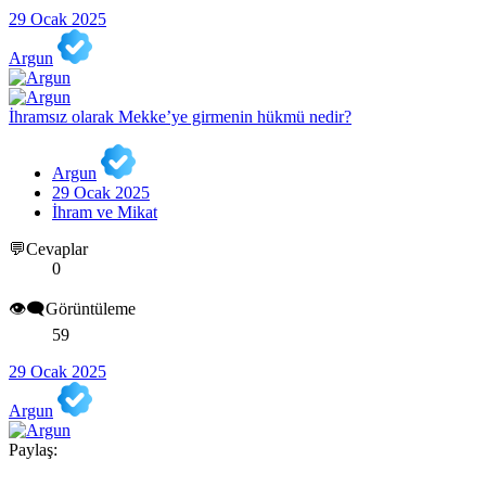
29 Ocak 2025
Argun
İhramsız olarak Mekke’ye girmenin hükmü nedir?
Argun
29 Ocak 2025
İhram ve Mikat
💬Cevaplar
0
👁️‍🗨️Görüntüleme
59
29 Ocak 2025
Argun
Paylaş: