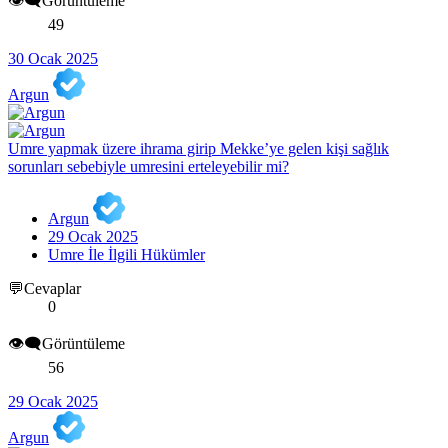
👁️‍🗨️Görüntüleme
49
30 Ocak 2025
Argun
Umre yapmak üzere ihrama girip Mekke’ye gelen kişi sağlık
sorunları sebebiyle umresini erteleyebilir mi?
Argun
29 Ocak 2025
Umre İle İlgili Hükümler
💬Cevaplar
0
👁️‍🗨️Görüntüleme
56
29 Ocak 2025
Argun