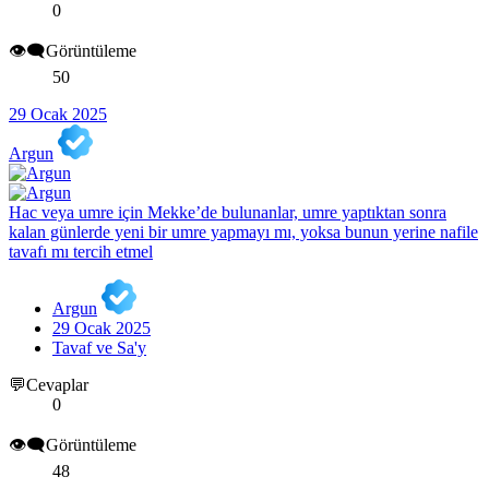
0
👁️‍🗨️Görüntüleme
50
29 Ocak 2025
Argun
Hac veya umre için Mekke’de bulunanlar, umre yaptıktan sonra
kalan günlerde yeni bir umre yapmayı mı, yoksa bunun yerine nafile
tavafı mı tercih etmel
Argun
29 Ocak 2025
Tavaf ve Sa'y
💬Cevaplar
0
👁️‍🗨️Görüntüleme
48