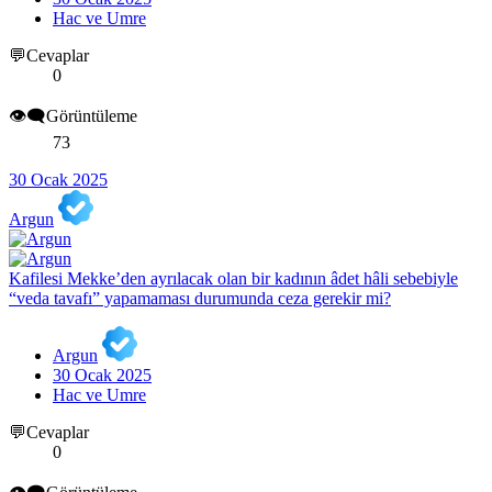
Hac ve Umre
💬Cevaplar
0
👁️‍🗨️Görüntüleme
73
30 Ocak 2025
Argun
Kafilesi Mekke’den ayrılacak olan bir kadının âdet hâli sebebiyle
“veda tavafı” yapamaması durumunda ceza gerekir mi?
Argun
30 Ocak 2025
Hac ve Umre
💬Cevaplar
0