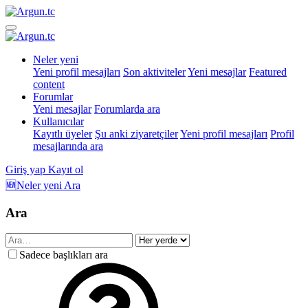
Neler yeni
Yeni profil mesajları
Son aktiviteler
Yeni mesajlar
Featured
content
Forumlar
Yeni mesajlar
Forumlarda ara
Kullanıcılar
Kayıtlı üyeler
Şu anki ziyaretçiler
Yeni profil mesajları
Profil
mesajlarında ara
Giriş yap
Kayıt ol
🆕Neler yeni
Ara
Ara
Sadece başlıkları ara