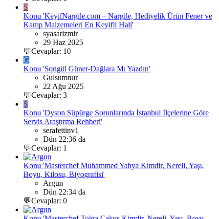
S
Konu 'KeyifNargile.com – Nargile, Hediyelik Ürün Fener ve
Kamp Malzemeleri En Keyifli Hali'
syasarizmir
29 Haz 2025
💬Cevaplar: 10
G
Konu 'Songül Güner-Dağlara Mı Yazdın'
Gulsumnur
22 Ağu 2025
💬Cevaplar: 3
S
Konu 'Dyson Süpürge Sorunlarında İstanbul İlçelerine Göre
Servis Araştırma Rehberi'
serafettinv1
Dün 22:36 da
💬Cevaplar: 1
Konu 'Masterchef Muhammed Yahya Kimdir, Nereli, Yaşı,
Boyu, Kilosu, Biyografisi'
Argun
Dün 22:34 da
💬Cevaplar: 0
Konu 'Masterchef Tolga Çakuş Kimdir, Nereli, Yaşı, Boyu,