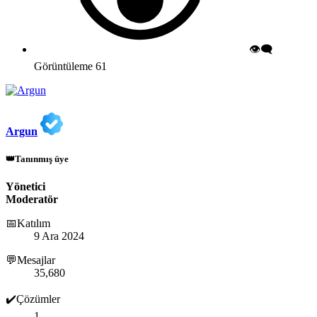
👁️‍🗨️
Görüntüleme
61
Argun
👑Tanınmış üye
Yönetici
Moderatör
📅Katılım
9 Ara 2024
💬Mesajlar
35,680
✔️Çözümler
1