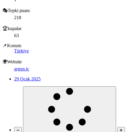
🎭Tepki puanı
218
🏆kupalar
63
📌Konum
Türkiye
🌍Website
argun.tc
29 Ocak 2025
➖
➕