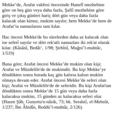
Mekke’de, Arafat vakfesi öncesinde Hanefî mezhebine
göre on beş gün veya daha fazla, Şafiî mezhebine göre
giriş ve çıkış günleri hariç dört gün veya daha fazla
kalacak olan kimse, mukim sayılır; hem Mekke’de hem de
Arafat’ta namazlarını tam kılar.
Hac öncesi Mekke'de bu sürelerden daha az kalacak olan
ise seferî sayılır ve dört rek'atlı namazları iki rek'at olarak
kılar. (Kâsânî, Bedâi‘, 1/98; Şirbînî, Muğni’l-muhtâc,
1/519)
Buna göre; Arafat öncesi Mekke’de mukim olan kişi;
Arafat ve Müzdelife'de de mukimdir. Bu kişi Mekke’ye
döndükten sonra burada kaç gün kalırsa kalsın mukim
olmaya devam eder. Arafat öncesi Mekke’de seferi olan
kişi; Arafat ve Müzdelife'de de seferidir. Bu kişi Arafat'tan
döndükten sonra Mekke’de 15 gün veya daha fazla
kalacaksa mukim, 15 günden az kalacaksa seferi olur.
(Hasen Şâh, Gunyetu'n-nâsik, 73; bk. Serahsî, el-Mebsût,
1/237; İbn Âbidîn, Reddü’l-muhtâr, 2/126).