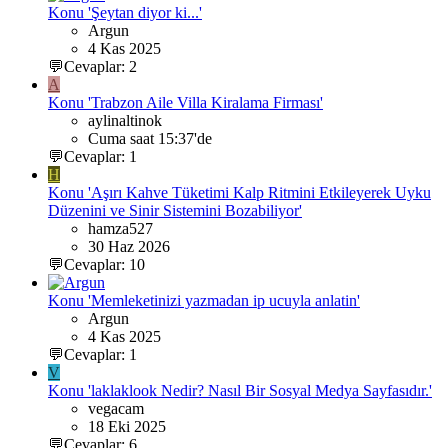
Konu 'Şeytan diyor ki...'
Argun
4 Kas 2025
💬Cevaplar: 2
A
Konu 'Trabzon Aile Villa Kiralama Firması'
aylinaltinok
Cuma saat 15:37'de
💬Cevaplar: 1
H
Konu 'Aşırı Kahve Tüketimi Kalp Ritmini Etkileyerek Uyku
Düzenini ve Sinir Sistemini Bozabiliyor'
hamza527
30 Haz 2026
💬Cevaplar: 10
Konu 'Memleketinizi yazmadan ip ucuyla anlatin'
Argun
4 Kas 2025
💬Cevaplar: 1
V
Konu 'laklaklook Nedir? Nasıl Bir Sosyal Medya Sayfasıdır.'
vegacam
18 Eki 2025
💬Cevaplar: 6