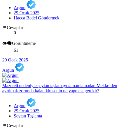
Argun
29 Ocak 2025
Hacca Bedel Göndermek
💬Cevaplar
0
👁️‍🗨️Görüntüleme
61
29 Ocak 2025
Argun
Mazereti nedeniyle şeytan taşlamayı tamamlamadan Mekke’den
ayrılmak zorunda kalan kimsenin ne yapması gerekir?
Argun
29 Ocak 2025
Şeytan Taşlama
💬Cevaplar