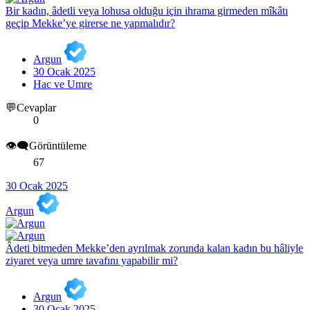
Bir kadın, âdetli veya lohusa olduğu için ihrama girmeden mîkâtı
geçip Mekke’ye girerse ne yapmalıdır?
Argun
30 Ocak 2025
Hac ve Umre
💬Cevaplar
0
👁️‍🗨️Görüntüleme
67
30 Ocak 2025
Argun
Âdeti bitmeden Mekke’den ayrılmak zorunda kalan kadın bu hâliyle
ziyaret veya umre tavafını yapabilir mi?
Argun
30 Ocak 2025