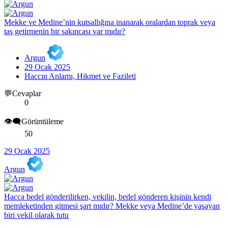
Mekke ve Medine’nin kutsallığına inanarak oralardan toprak veya
taş getirmenin bir sakıncası var mıdır?
Argun
29 Ocak 2025
Haccın Anlamı, Hikmet ve Fazileti
💬Cevaplar
0
👁️‍🗨️Görüntüleme
50
29 Ocak 2025
Argun
Hacca bedel gönderilirken, vekilin, bedel gönderen kişinin kendi
memleketinden gitmesi şart mıdır? Mekke veya Medine’de yaşayan
biri vekil olarak tutu