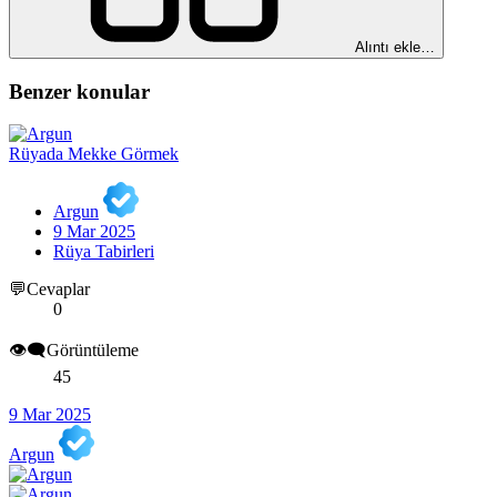
Alıntı ekle…
Benzer konular
Rüyada Mekke Görmek
Argun
9 Mar 2025
Rüya Tabirleri
💬Cevaplar
0
👁️‍🗨️Görüntüleme
45
9 Mar 2025
Argun