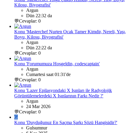
Kilosu, Biyografisi'
Argun
Dün 22:32 da
💬Cevaplar: 0
Konu 'Masterchef Nurten Ocak Tamer Kimdir, Nereli, Yaşı,
Boyu, Kilosu, Biyografisi'
Argun
Dün 22:22 da
💬Cevaplar: 0
Konu 'Forumumuza Hoşgeldin, codescaptain'
Argun
Cumartesi saat 01:31'de
💬Cevaplar: 0
Konu 'Lazer Epilasyondaki X Işınları ile Radyolojik
Görüntülemelerdeki X Işınlarının Farkı Nedir ?'
Argun
24 Mar 2026
💬Cevaplar: 0
G
Konu 'Duyduğunuz En Saçma Şarkı Sözü Hangisidir?'
Gulsumnur