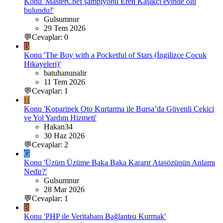
Konu 'MasterChef şampiyonu Eren Kaşıkçı evinde ölü
bulundu!'
Gulsumnur
29 Tem 2026
💬Cevaplar: 0
B
Konu 'The Boy with a Pocketful of Stars (İngilizce Çocuk
Hikayeleri)'
batuhanunalir
11 Tem 2026
💬Cevaplar: 1
H
Konu 'Koparipek Oto Kurtarma ile Bursa’da Güvenli Çekici
ve Yol Yardım Hizmeti'
Hakan34
30 Haz 2026
💬Cevaplar: 2
G
Konu 'Üzüm Üzüme Baka Baka Kararır Atasözünün Anlamı
Nedir?'
Gulsumnur
28 Mar 2026
💬Cevaplar: 1
B
Konu 'PHP ile Veritabanı Bağlantısı Kurmak'