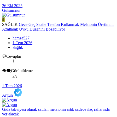
26 Eki 2025
Gulsumnur
H
SAĞLIK
Gece Geç Saatte Telefon Kullanmak Melatonin Üretimini
Azaltarak Uyku Düzenini Bozabiliyor
hamza527
1 Tem 2026
Sağlık
💬Cevaplar
1
👁️‍🗨️Görüntüleme
43
1 Tem 2026
Argun
Gıda takviyesi olarak satılan melatonin artık sadece ilaç raflarında
yer alacak