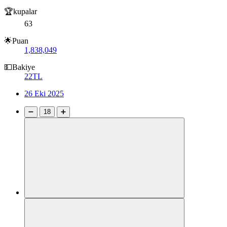
🏆kupalar
63
🌟Puan
1,838,049
💵Bakiye
22TL
26 Eki 2025
➖
18
➕