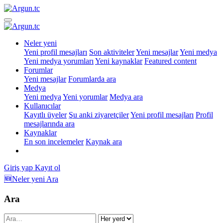
Neler yeni
Yeni profil mesajları
Son aktiviteler
Yeni mesajlar
Yeni medya
Yeni medya yorumları
Yeni kaynaklar
Featured content
Forumlar
Yeni mesajlar
Forumlarda ara
Medya
Yeni medya
Yeni yorumlar
Medya ara
Kullanıcılar
Kayıtlı üyeler
Şu anki ziyaretçiler
Yeni profil mesajları
Profil
mesajlarında ara
Kaynaklar
En son incelemeler
Kaynak ara
Giriş yap
Kayıt ol
🆕Neler yeni
Ara
Ara