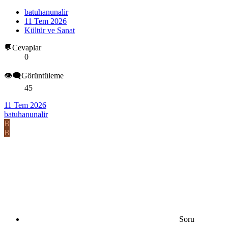
batuhanunalir
11 Tem 2026
Kültür ve Sanat
💬Cevaplar
0
👁️‍🗨️Görüntüleme
45
11 Tem 2026
batuhanunalir
B
B
Soru