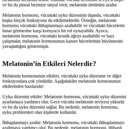
ve bu da pineal bezinize sinyal verir, melatonin üretimini azaltır.
Melatonin hormonu, vücuttaki uyku düzeninin dışında, vücuttaki
başka birçok fonksiyonu da etkilemektedir. Örneğin, melatonin
hormonu vücuttaki iltihaplanmayı azaltabilir ve vücuttaki hücrelerin
hasar görmesine karşı koruyucu bir rol oynayabilir. Ayrıca,
melatonin hormonu, vücuttaki kronik ağrıyı azaltabilir ve bazı
çalışmalar, melatonin hormonunun kanser hücrelerinin büyümesini
yavaşlattığını göstermiştir.
Melatonin’in Etkileri Nelerdir?
Melatonin hormonunun etkileri, vücuttaki uyku düzenine ve diğer
fonksiyonlara çok yönlüdür. Aşağıdakiler melatonin hormonunun
etkilerinden bazılarıdır:
Uyku düzenini etkiler: Melatonin hormonu, vücuttaki uyku düzenini
ayarlamaya yardımcı olur. Gece vücutta melatonin seviyesi yükselir
ve bu da uyku düzenini sağlar. Bu nedenle, melatonin hormonu,
uyku problemleri olan kişilerde kullanılır.
İltihaplanmayı azaltır: Melatonin hormonu, vücuttaki iltihaplanmayı
azaltmaya yardımcı olur. Bu nedenle, melatonin hormonu, iltihaplı