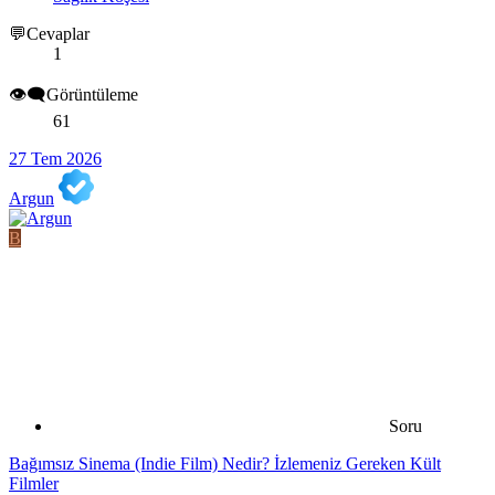
💬Cevaplar
1
👁️‍🗨️Görüntüleme
61
27 Tem 2026
Argun
B
Soru
Bağımsız Sinema (Indie Film) Nedir? İzlemeniz Gereken Kült
Filmler