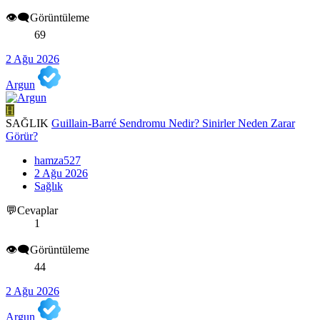
👁️‍🗨️Görüntüleme
69
2 Ağu 2026
Argun
H
SAĞLIK
Guillain-Barré Sendromu Nedir? Sinirler Neden Zarar
Görür?
hamza527
2 Ağu 2026
Sağlık
💬Cevaplar
1
👁️‍🗨️Görüntüleme
44
2 Ağu 2026
Argun