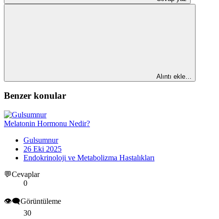
Alıntı ekle…
Benzer konular
Melatonin Hormonu Nedir?
Gulsumnur
26 Eki 2025
Endokrinoloji ve Metabolizma Hastalıkları
💬Cevaplar
0
👁️‍🗨️Görüntüleme
30