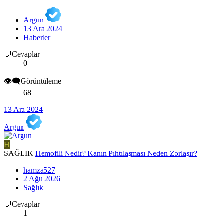
Argun
13 Ara 2024
Haberler
💬Cevaplar
0
👁️‍🗨️Görüntüleme
68
13 Ara 2024
Argun
H
SAĞLIK
Hemofili Nedir? Kanın Pıhtılaşması Neden Zorlaşır?
hamza527
2 Ağu 2026
Sağlık
💬Cevaplar
1