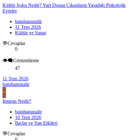
Kültür Şoku Nedir? Yurt Dışına Çıkanların Yaşadığı Psikolojik
Evreler
batuhanunalir
11 Tem 2026
Kültür ve Sanat
💬Cevaplar
0
👁️‍🗨️Görüntüleme
47
11 Tem 2026
batuhanunalir
B
B
Imuran Nedir?
batuhanunalir
10 Tem 2026
İlaçlar ve Yan Etkileri
💬Cevaplar
0