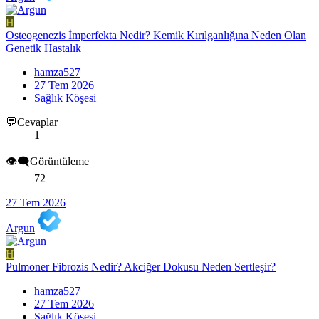
H
Osteogenezis İmperfekta Nedir? Kemik Kırılganlığına Neden Olan
Genetik Hastalık
hamza527
27 Tem 2026
Sağlık Köşesi
💬Cevaplar
1
👁️‍🗨️Görüntüleme
72
27 Tem 2026
Argun
H
Pulmoner Fibrozis Nedir? Akciğer Dokusu Neden Sertleşir?
hamza527
27 Tem 2026
Sağlık Köşesi