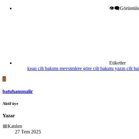
👁️‍🗨️Görüntü
Etiketler
kışın cilt bakımı
mevsimlere göre cilt bakımı
yazın cilt b
B
batuhanunalir
Aktif üye
Yazar
📅Katılım
27 Tem 2025