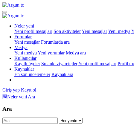
Neler yeni
Yeni profil mesajları
Son aktiviteler
Yeni mesajlar
Yeni medya
Y
Forumlar
Yeni mesajlar
Forumlarda ara
Medya
Yeni medya
Yeni yorumlar
Medya ara
Kullanıcılar
Kayıtlı üyeler
Şu anki ziyaretçiler
Yeni profil mesajları
Profil m
Kaynaklar
En son incelemeler
Kaynak ara
Giriş yap
Kayıt ol
🆕Neler yeni
Ara
Ara