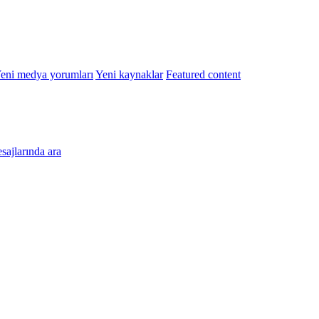
eni medya yorumları
Yeni kaynaklar
Featured content
esajlarında ara