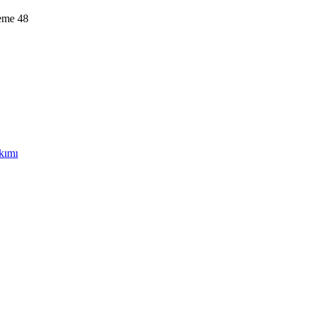
leme
48
akımı