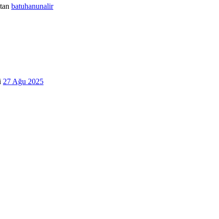
tan
batuhanunalir
i
27 Ağu 2025