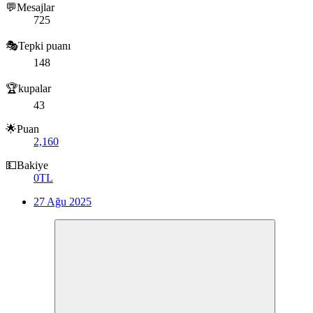
💬Mesajlar
725
🎭Tepki puanı
148
🏆kupalar
43
🌟Puan
2,160
💵Bakiye
0TL
27 Ağu 2025