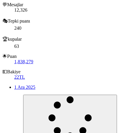
💬Mesajlar
12,326
🎭Tepki puanı
240
🏆kupalar
63
🌟Puan
1,838,279
💵Bakiye
22TL
1 Ara 2025