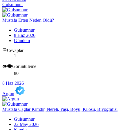
Gulsumnur
Mustafa Erten Neden Öldü?
Gulsumnur
8 Haz 2026
Gündem
💬Cevaplar
1
👁️‍🗨️Görüntüleme
80
8 Haz 2026
Argun
Mustafa Çağlar Kimdir, Nereli, Yaşı, Boyu, Kilosu, Biyografisi
Gulsumnur
22 May 2026
Kimdir