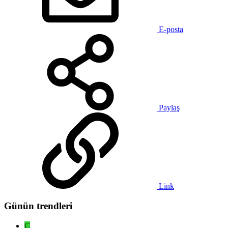
E-posta
Paylaş
Link
Günün trendleri
C