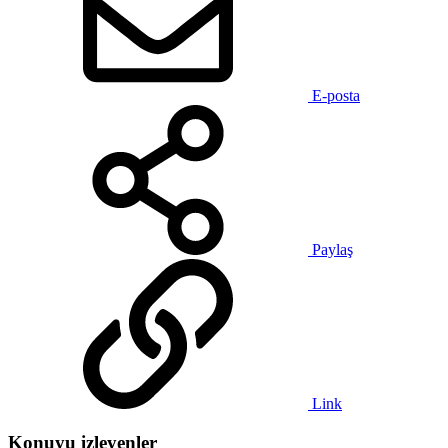
E-posta
Paylaş
Link
Konuyu izleyenler