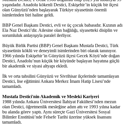
yaşındadır. Anadolu kökenli Destici, Eskişehir’in küçük bir ilçesi
olan Günyüzü’nden başlayarak Türkiye siyasetinin önemli
isimlerinden biri haline geldi.
BBP Genel Başkanı Destici, evli ve üç çocuk babasıdır. Kızının adı
Ela Naz Destici’dir. Ailesine olan bağlılığı, siyasetteki disiplin ve
sorumluluk anlayışıyla paralel ilerliyor.
Büyük Birlik Partisi (BBP) Genel Başkanı Mustafa Destici, Türk
siyasetinin köklü ve deneyimli isimlerinden biri olarak tanınıyor.
1966 yılında Eskişehir’in Günyüzü ilçesi Gecek Köyü’nde doğan
Destici, Anadolu’nun küçük bir köyünde başlayan hayatına güçlü
bir akademik ve siyasi altyapı ekledi.
İlk ve orta tahsilini Günyüzü ve Sivrihisar ilçelerinde tamamlayan
Destici, lise eğitimini Ankara Merkez İmam Hatip Lisesi’nde
tamamladı.
Mustafa Destici'nin
Akademik ve Mesleki Kariyeri
1988 yılında Ankara Üniversitesi İlahiyat Fakültesi’nden mezun
olan Destici, öğretmenlik mesleğine adım attı ve 1993 yılına kadar
bu alanda görev yaptı. Aynı süreçte Gazi Üniversitesi Sosyal
Bilimler Enstitüsü’nde Felsefe Tarihi üzerine yüksek lisansını
tamamladı.