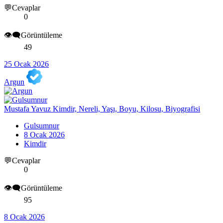
💬Cevaplar
0
👁️‍🗨️Görüntüleme
49
25 Ocak 2026
Argun
Mustafa Yavuz Kimdir, Nereli, Yaşı, Boyu, Kilosu, Biyografisi
Gulsumnur
8 Ocak 2026
Kimdir
💬Cevaplar
0
👁️‍🗨️Görüntüleme
95
8 Ocak 2026