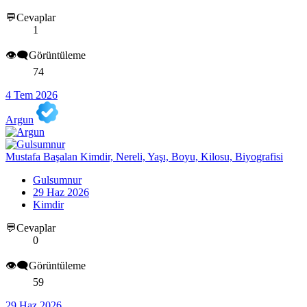
💬Cevaplar
1
👁️‍🗨️Görüntüleme
74
4 Tem 2026
Argun
Mustafa Başalan Kimdir, Nereli, Yaşı, Boyu, Kilosu, Biyografisi
Gulsumnur
29 Haz 2026
Kimdir
💬Cevaplar
0
👁️‍🗨️Görüntüleme
59
29 Haz 2026