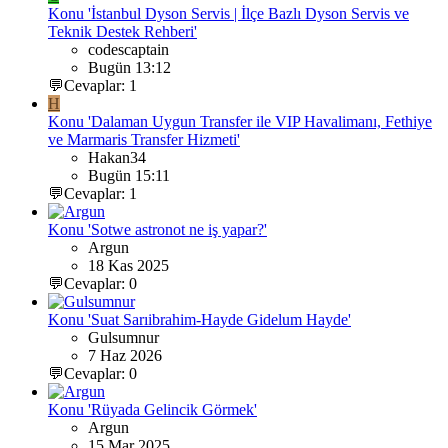
Konu 'İstanbul Dyson Servis | İlçe Bazlı Dyson Servis ve
Teknik Destek Rehberi'
codescaptain
Bugün 13:12
💬Cevaplar: 1
H
Konu 'Dalaman Uygun Transfer ile VIP Havalimanı, Fethiye
ve Marmaris Transfer Hizmeti'
Hakan34
Bugün 15:11
💬Cevaplar: 1
Konu 'Sotwe astronot ne iş yapar?'
Argun
18 Kas 2025
💬Cevaplar: 0
Konu 'Suat Sarıibrahim-Hayde Gidelum Hayde'
Gulsumnur
7 Haz 2026
💬Cevaplar: 0
Konu 'Rüyada Gelincik Görmek'
Argun
15 Mar 2025