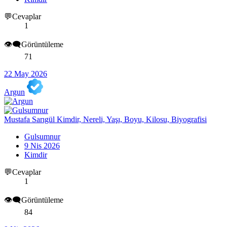
💬Cevaplar
1
👁️‍🗨️Görüntüleme
71
22 May 2026
Argun
Mustafa Sarıgül Kimdir, Nereli, Yaşı, Boyu, Kilosu, Biyografisi
Gulsumnur
9 Nis 2026
Kimdir
💬Cevaplar
1
👁️‍🗨️Görüntüleme
84