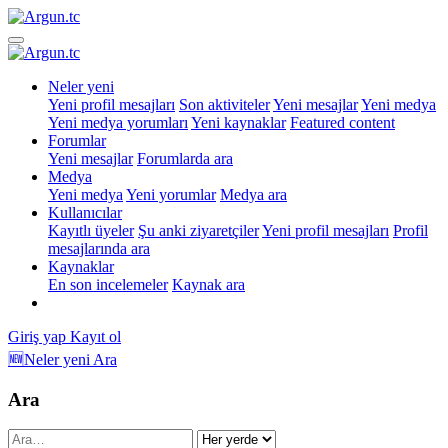
Neler yeni
Yeni profil mesajları
Son aktiviteler
Yeni mesajlar
Yeni medya
Yeni medya yorumları
Yeni kaynaklar
Featured content
Forumlar
Yeni mesajlar
Forumlarda ara
Medya
Yeni medya
Yeni yorumlar
Medya ara
Kullanıcılar
Kayıtlı üyeler
Şu anki ziyaretçiler
Yeni profil mesajları
Profil
mesajlarında ara
Kaynaklar
En son incelemeler
Kaynak ara
Giriş yap
Kayıt ol
🆕Neler yeni
Ara
Ara