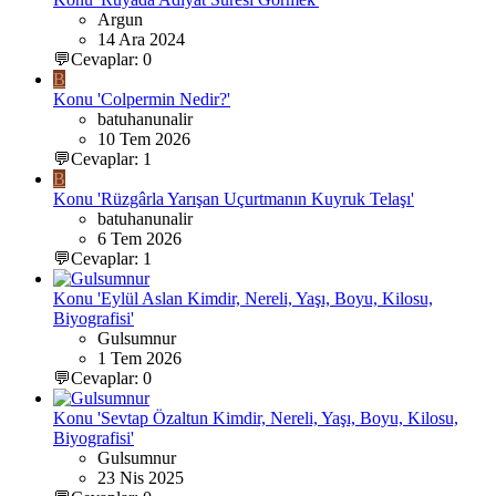
Argun
14 Ara 2024
💬Cevaplar: 0
B
Konu 'Colpermin Nedir?'
batuhanunalir
10 Tem 2026
💬Cevaplar: 1
B
Konu 'Rüzgârla Yarışan Uçurtmanın Kuyruk Telaşı'
batuhanunalir
6 Tem 2026
💬Cevaplar: 1
Konu 'Eylül Aslan Kimdir, Nereli, Yaşı, Boyu, Kilosu,
Biyografisi'
Gulsumnur
1 Tem 2026
💬Cevaplar: 0
Konu 'Sevtap Özaltun Kimdir, Nereli, Yaşı, Boyu, Kilosu,
Biyografisi'
Gulsumnur
23 Nis 2025