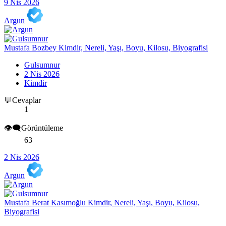
9 Nis 2026
Argun
Mustafa Bozbey Kimdir, Nereli, Yaşı, Boyu, Kilosu, Biyografisi
Gulsumnur
2 Nis 2026
Kimdir
💬Cevaplar
1
👁️‍🗨️Görüntüleme
63
2 Nis 2026
Argun
Mustafa Berat Kasımoğlu Kimdir, Nereli, Yaşı, Boyu, Kilosu,
Biyografisi