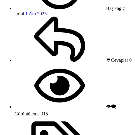
Başlangıç
tarihi
1 Ara 2025
💬Cevaplar
0
👁️‍🗨️
Görüntüleme
315