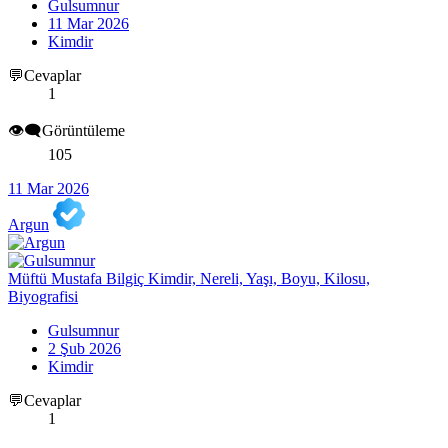
Gulsumnur
11 Mar 2026
Kimdir
💬Cevaplar
1
👁️‍🗨️Görüntüleme
105
11 Mar 2026
Argun
Müftü Mustafa Bilgiç Kimdir, Nereli, Yaşı, Boyu, Kilosu,
Biyografisi
Gulsumnur
2 Şub 2026
Kimdir
💬Cevaplar
1