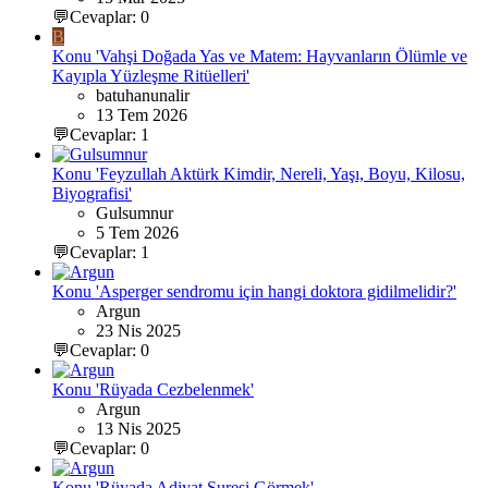
💬Cevaplar: 0
B
Konu 'Vahşi Doğada Yas ve Matem: Hayvanların Ölümle ve
Kayıpla Yüzleşme Ritüelleri'
batuhanunalir
13 Tem 2026
💬Cevaplar: 1
Konu 'Feyzullah Aktürk Kimdir, Nereli, Yaşı, Boyu, Kilosu,
Biyografisi'
Gulsumnur
5 Tem 2026
💬Cevaplar: 1
Konu 'Asperger sendromu için hangi doktora gidilmelidir?'
Argun
23 Nis 2025
💬Cevaplar: 0
Konu 'Rüyada Cezbelenmek'
Argun
13 Nis 2025
💬Cevaplar: 0
Konu 'Rüyada Adiyat Suresi Görmek'