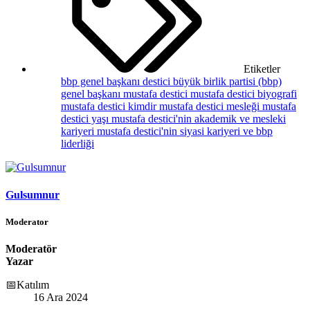
Etiketler
bbp genel başkanı destici
büyük birlik partisi (bbp)
genel başkanı mustafa destici
mustafa destici biyografi
mustafa destici kimdir
mustafa destici mesleği
mustafa
destici yaşı
mustafa destici'nin akademik ve mesleki
kariyeri
mustafa destici'nin siyasi kariyeri ve bbp
liderliği
Gulsumnur
Moderator
Moderatör
Yazar
📅Katılım
16 Ara 2024