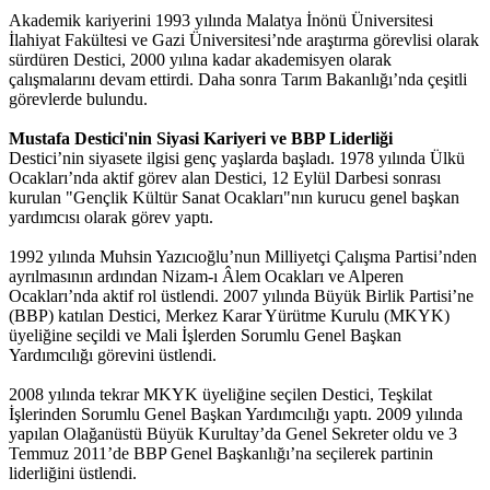
Akademik kariyerini 1993 yılında Malatya İnönü Üniversitesi
İlahiyat Fakültesi ve Gazi Üniversitesi’nde araştırma görevlisi olarak
sürdüren Destici, 2000 yılına kadar akademisyen olarak
çalışmalarını devam ettirdi. Daha sonra Tarım Bakanlığı’nda çeşitli
görevlerde bulundu.
Mustafa Destici'nin
Siyasi Kariyeri ve BBP Liderliği
Destici’nin siyasete ilgisi genç yaşlarda başladı. 1978 yılında Ülkü
Ocakları’nda aktif görev alan Destici, 12 Eylül Darbesi sonrası
kurulan "Gençlik Kültür Sanat Ocakları"nın kurucu genel başkan
yardımcısı olarak görev yaptı.
1992 yılında Muhsin Yazıcıoğlu’nun Milliyetçi Çalışma Partisi’nden
ayrılmasının ardından Nizam-ı Âlem Ocakları ve Alperen
Ocakları’nda aktif rol üstlendi. 2007 yılında Büyük Birlik Partisi’ne
(BBP) katılan Destici, Merkez Karar Yürütme Kurulu (MKYK)
üyeliğine seçildi ve Mali İşlerden Sorumlu Genel Başkan
Yardımcılığı görevini üstlendi.
2008 yılında tekrar MKYK üyeliğine seçilen Destici, Teşkilat
İşlerinden Sorumlu Genel Başkan Yardımcılığı yaptı. 2009 yılında
yapılan Olağanüstü Büyük Kurultay’da Genel Sekreter oldu ve 3
Temmuz 2011’de BBP Genel Başkanlığı’na seçilerek partinin
liderliğini üstlendi.