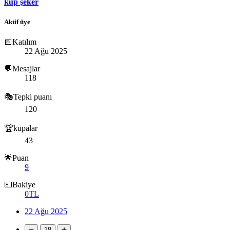
küp şeker
Aktif üye
📅Katılım
22 Ağu 2025
💬Mesajlar
118
🎭Tepki puanı
120
🏆kupalar
43
🌟Puan
9
💵Bakiye
0TL
22 Ağu 2025
➖
18
➕