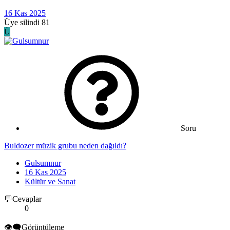
16 Kas 2025
Üye silindi 81
Ü
Soru
Buldozer müzik grubu neden dağıldı?
Gulsumnur
16 Kas 2025
Kültür ve Sanat
💬Cevaplar
0
👁️‍🗨️Görüntüleme