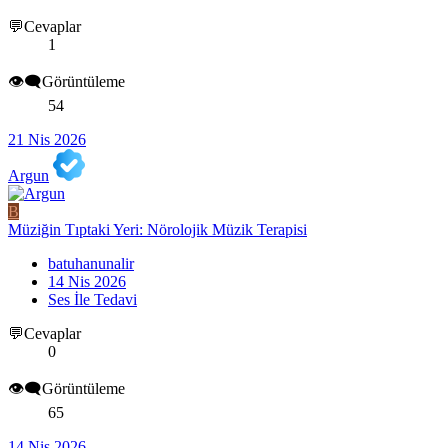
💬Cevaplar
1
👁️‍🗨️Görüntüleme
54
21 Nis 2026
Argun
B
Müziğin Tıptaki Yeri: Nörolojik Müzik Terapisi
batuhanunalir
14 Nis 2026
Ses İle Tedavi
💬Cevaplar
0
👁️‍🗨️Görüntüleme
65
14 Nis 2026