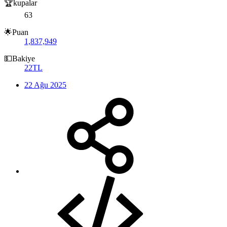
🏆kupalar
63
🌟Puan
1,837,949
💵Bakiye
22TL
22 Ağu 2025