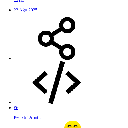
22TL
22 Ağu 2025
#6
Pediatri' Alıntı: