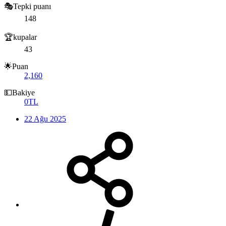
🎭Tepki puanı
148
🏆kupalar
43
🌟Puan
2,160
💵Bakiye
0TL
22 Ağu 2025