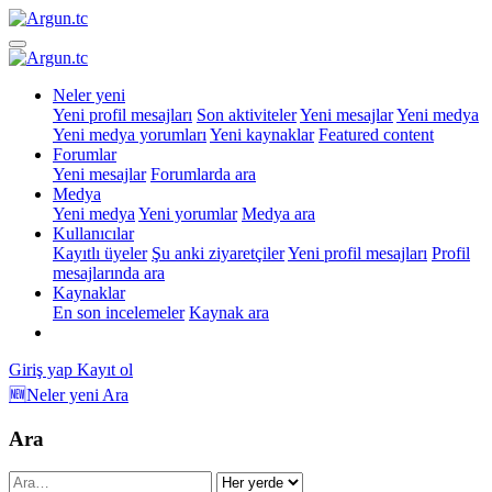
Neler yeni
Yeni profil mesajları
Son aktiviteler
Yeni mesajlar
Yeni medya
Yeni medya yorumları
Yeni kaynaklar
Featured content
Forumlar
Yeni mesajlar
Forumlarda ara
Medya
Yeni medya
Yeni yorumlar
Medya ara
Kullanıcılar
Kayıtlı üyeler
Şu anki ziyaretçiler
Yeni profil mesajları
Profil
mesajlarında ara
Kaynaklar
En son incelemeler
Kaynak ara
Giriş yap
Kayıt ol
🆕Neler yeni
Ara
Ara