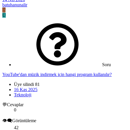
batuhanunalir
B
Ü
Soru
YouTube'dan müzik indirmek için hangi program kullanılır?
Üye silindi 81
16 Kas 2025
Teknoloji
💬Cevaplar
0
👁️‍🗨️Görüntüleme
42