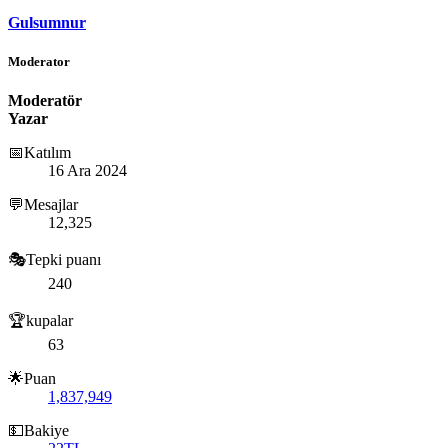
Gulsumnur
Moderator
Moderatör
Yazar
📅Katılım
16 Ara 2024
💬Mesajlar
12,325
🎭Tepki puanı
240
🏆kupalar
63
🌟Puan
1,837,949
💵Bakiye