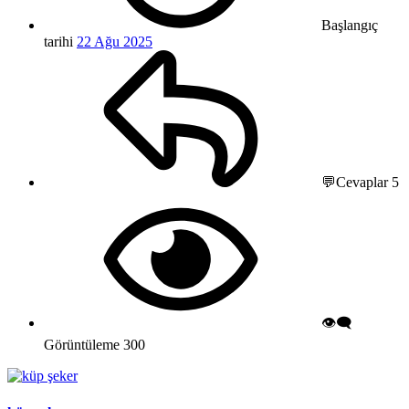
Başlangıç
tarihi
22 Ağu 2025
💬Cevaplar
5
👁️‍🗨️
Görüntüleme
300