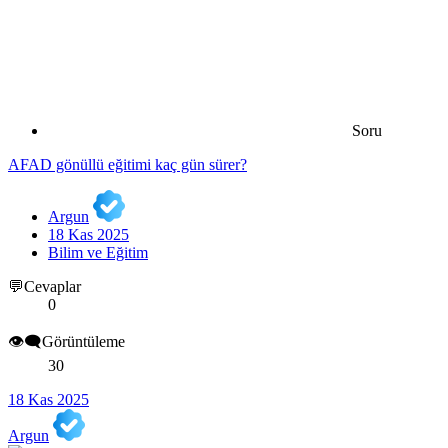
Soru
AFAD gönüllü eğitimi kaç gün sürer?
Argun
18 Kas 2025
Bilim ve Eğitim
💬Cevaplar
0
👁️‍🗨️Görüntüleme
30
18 Kas 2025
Argun