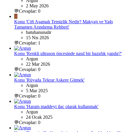
Argun
2 May 2026
💬Cevaplar: 0
B
Konu 'Çift Aşamalı Temizlik Nedir? Makyajı ve Yağı
Tamamen Arındırma Rehberi'
batuhanunalir
15 Nis 2026
💬Cevaplar: 1
Konu 'Renkli ultrason öncesinde nasıl bir hazırlık yapılır?'
Argun
22 Mar 2026
💬Cevaplar: 0
Konu 'Rüyada Tekrar Askere Gitmek'
Argun
5 Mar 2025
💬Cevaplar: 0
Konu 'Haram maddeyi ilaç olarak kullanmak'
Argun
24 Ocak 2025
💬Cevaplar: 0