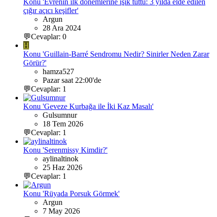
Konu 'Evrenin ilk dönemlerine ışık tuttu: 3 yılda elde edilen
çığır açıcı keşifler'
Argun
28 Ara 2024
💬Cevaplar: 0
H
Konu 'Guillain-Barré Sendromu Nedir? Sinirler Neden Zarar
Görür?'
hamza527
Pazar saat 22:00'de
💬Cevaplar: 1
Konu 'Geveze Kurbağa ile İki Kaz Masalı'
Gulsumnur
18 Tem 2026
💬Cevaplar: 1
Konu 'Serenmissy Kimdir?'
aylinaltinok
25 Haz 2026
💬Cevaplar: 1
Konu 'Rüyada Porsuk Görmek'
Argun
7 May 2026