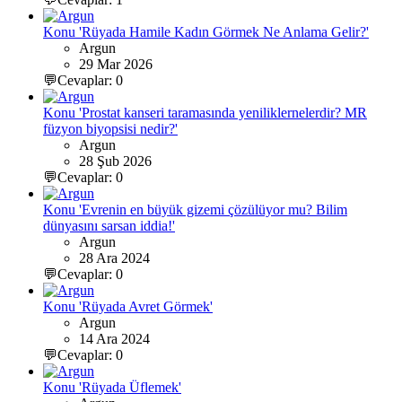
Konu 'Rüyada Hamile Kadın Görmek Ne Anlama Gelir?'
Argun
29 Mar 2026
💬Cevaplar: 0
Konu 'Prostat kanseri taramasında yeniliklernelerdir? MR
füzyon biyopsisi nedir?'
Argun
28 Şub 2026
💬Cevaplar: 0
Konu 'Evrenin en büyük gizemi çözülüyor mu? Bilim
dünyasını sarsan iddia!'
Argun
28 Ara 2024
💬Cevaplar: 0
Konu 'Rüyada Avret Görmek'
Argun
14 Ara 2024
💬Cevaplar: 0
Konu 'Rüyada Üflemek'