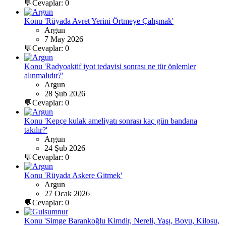
💬Cevaplar: 0
Konu 'Rüyada Avret Yerini Örtmeye Çalışmak'
Argun
7 May 2026
💬Cevaplar: 0
Konu 'Radyoaktif iyot tedavisi sonrası ne tür önlemler
alınmalıdır?'
Argun
28 Şub 2026
💬Cevaplar: 0
Konu 'Kepçe kulak ameliyatı sonrası kaç gün bandana
takılır?'
Argun
24 Şub 2026
💬Cevaplar: 0
Konu 'Rüyada Askere Gitmek'
Argun
27 Ocak 2026
💬Cevaplar: 0
Konu 'Simge Barankoğlu Kimdir, Nereli, Yaşı, Boyu, Kilosu,