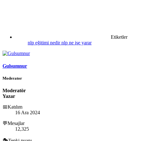
Etiketler
nlp eğitimi nedir
nlp ne işe yarar
Gulsumnur
Moderator
Moderatör
Yazar
📅Katılım
16 Ara 2024
💬Mesajlar
12,325
🎭Tepki puanı