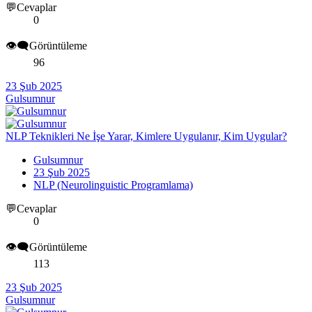
💬Cevaplar
0
👁️‍🗨️Görüntüleme
96
23 Şub 2025
Gulsumnur
NLP Teknikleri Ne İşe Yarar, Kimlere Uygulanır, Kim Uygular?
Gulsumnur
23 Şub 2025
NLP (Neurolinguistic Programlama)
💬Cevaplar
0
👁️‍🗨️Görüntüleme
113
23 Şub 2025
Gulsumnur