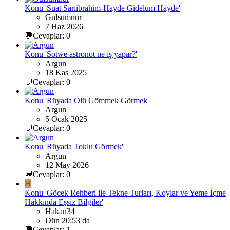
Konu 'Suat Sarıibrahim-Hayde Gidelum Hayde'
Gulsumnur
7 Haz 2026
💬Cevaplar: 0
Konu 'Sotwe astronot ne iş yapar?'
Argun
18 Kas 2025
💬Cevaplar: 0
Konu 'Rüyada Ölü Gömmek Görmek'
Argun
5 Ocak 2025
💬Cevaplar: 0
Konu 'Rüyada Toklu Görmek'
Argun
12 May 2026
💬Cevaplar: 0
H
Konu 'Göcek Rehberi ile Tekne Turları, Koylar ve Yeme İçme
Hakkında Eşsiz Bilgiler'
Hakan34
Dün 20:53 da
💬Cevaplar: 1