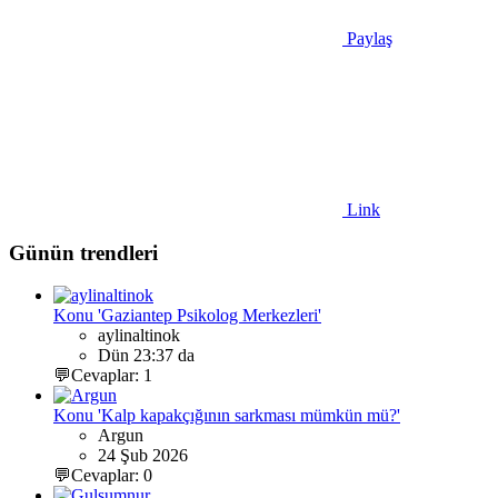
Paylaş
Link
Günün trendleri
Konu 'Gaziantep Psikolog Merkezleri'
aylinaltinok
Dün 23:37 da
💬Cevaplar: 1
Konu 'Kalp kapakçığının sarkması mümkün mü?'
Argun
24 Şub 2026
💬Cevaplar: 0