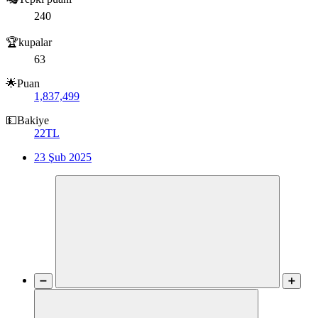
240
🏆kupalar
63
🌟Puan
1,837,499
💵Bakiye
22TL
23 Şub 2025
➖
➕