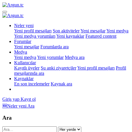
Neler yeni
Yeni profil mesajları
Son aktiviteler
Yeni mesajlar
Yeni medya
Yeni medya yorumları
Yeni kaynaklar
Featured content
Forumlar
Yeni mesajlar
Forumlarda ara
Medya
Yeni medya
Yeni yorumlar
Medya ara
Kullanıcılar
Kayıtlı üyeler
Şu anki ziyaretçiler
Yeni profil mesajları
Profil
mesajlarında ara
Kaynaklar
En son incelemeler
Kaynak ara
Giriş yap
Kayıt ol
🆕Neler yeni
Ara
Ara