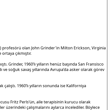
mi) profesörü olan John Grinder'in Milton Erickson, Virginia
 ortaya çıkmıştır.
ıştı. Grinder, 1960’lı yılların henüz başında San Fransisco
ı ve soğuk savaş yıllarında Avrupa’da asker olarak görev
çalıştı. 1960’lı yılların sonunda ise Kaliforniya
ucusu Fritz Perls‘ün, aile terapisinin kurucu olarak
er üzerindeki çalışmalarını aylarca incelediler. Böylece