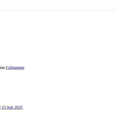
mlama)
tan
Gulsumnur
i
23 Şub 2025