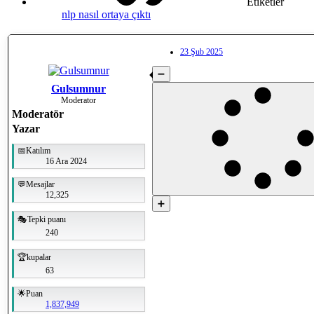
Etiketler
nlp nasıl ortaya çıktı
23 Şub 2025
➖
Gulsumnur
Moderator
Moderatör
Yazar
📅Katılım
16 Ara 2024
💬Mesajlar
12,325
➕
🎭Tepki puanı
240
🏆kupalar
63
🌟Puan
1,837,949