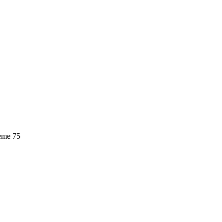
leme
75