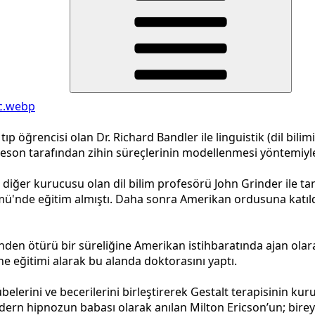
ıp öğrencisi olan Dr. Richard Bandler ile linguistik (dil bili
ateson tarafından zihin süreçlerinin modellenmesi yöntemiyle
n diğer kurucusu olan dil bilim profesörü John Grinder ile tan
mü'nde eğitim almıştı. Daha sonra Amerikan ordusuna katıld
nden ötürü bir süreliğine Amerikan istihbaratında ajan olarak 
ine eğitimi alarak bu alanda doktorasını yaptı.
belerini ve becerilerini birleştirerek Gestalt terapisinin kur
dern hipnozun babası olarak anılan Milton Ericson’un; bireyl