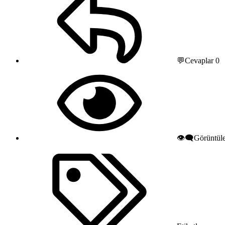
💬Cevaplar
0
👁️‍🗨️Görüntü