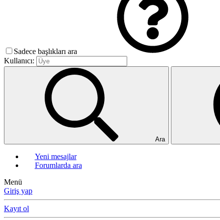
Sadece başlıkları ara
Kullanıcı:
Ara
Yeni mesajlar
Forumlarda ara
Menü
Giriş yap
Kayıt ol