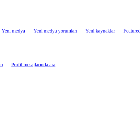
Yeni medya
Yeni medya yorumları
Yeni kaynaklar
Featured
rı
Profil mesajlarında ara