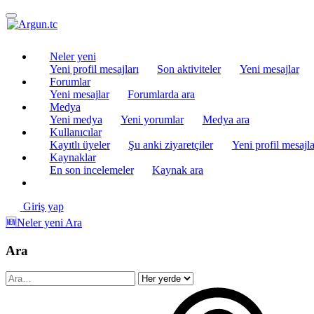
Neler yeni
Yeni profil mesajları
Son aktiviteler
Yeni mesajlar
Forumlar
Yeni mesajlar
Forumlarda ara
Medya
Yeni medya
Yeni yorumlar
Medya ara
Kullanıcılar
Kayıtlı üyeler
Şu anki ziyaretçiler
Yeni profil mesajla
Kaynaklar
En son incelemeler
Kaynak ara
Giriş yap
🆕Neler yeni
Ara
Ara