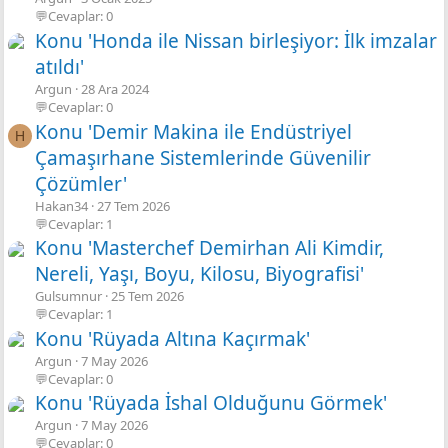
💬Cevaplar: 0
Konu 'Honda ile Nissan birleşiyor: İlk imzalar
atıldı'
Argun
28 Ara 2024
💬Cevaplar: 0
Konu 'Demir Makina ile Endüstriyel
H
Çamaşırhane Sistemlerinde Güvenilir
Çözümler'
Hakan34
27 Tem 2026
💬Cevaplar: 1
Konu 'Masterchef Demirhan Ali Kimdir,
Nereli, Yaşı, Boyu, Kilosu, Biyografisi'
Gulsumnur
25 Tem 2026
💬Cevaplar: 1
Konu 'Rüyada Altına Kaçırmak'
Argun
7 May 2026
💬Cevaplar: 0
Konu 'Rüyada İshal Olduğunu Görmek'
Argun
7 May 2026
💬Cevaplar: 0