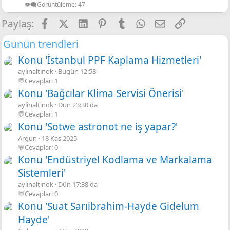
👁️‍🗨️Görüntüleme
47
Facebook
X
LinkedIn
Pinterest
Tumblr
WhatsApp
E-posta
Link
Paylaş:
Günün trendleri
Konu 'İstanbul PPF Kaplama Hizmetleri'
aylinaltinok
Bugün 12:58
💬Cevaplar: 1
Konu 'Bağcılar Klima Servisi Önerisi'
aylinaltinok
Dün 23:30 da
💬Cevaplar: 1
Konu 'Sotwe astronot ne iş yapar?'
Argun
18 Kas 2025
💬Cevaplar: 0
Konu 'Endüstriyel Kodlama ve Markalama
Sistemleri'
aylinaltinok
Dün 17:38 da
💬Cevaplar: 0
Konu 'Suat Sarıibrahim-Hayde Gidelum
Hayde'