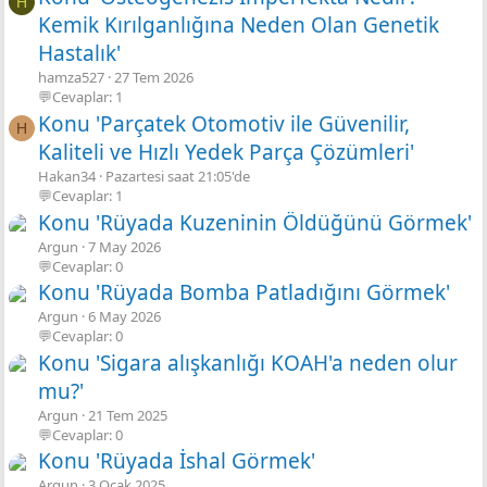
H
Kemik Kırılganlığına Neden Olan Genetik
Hastalık'
hamza527
27 Tem 2026
💬Cevaplar: 1
Konu 'Parçatek Otomotiv ile Güvenilir,
H
Kaliteli ve Hızlı Yedek Parça Çözümleri'
Hakan34
Pazartesi saat 21:05'de
💬Cevaplar: 1
Konu 'Rüyada Kuzeninin Öldüğünü Görmek'
Argun
7 May 2026
💬Cevaplar: 0
Konu 'Rüyada Bomba Patladığını Görmek'
Argun
6 May 2026
💬Cevaplar: 0
Konu 'Sigara alışkanlığı KOAH'a neden olur
mu?'
Argun
21 Tem 2025
💬Cevaplar: 0
Konu 'Rüyada İshal Görmek'
Argun
3 Ocak 2025