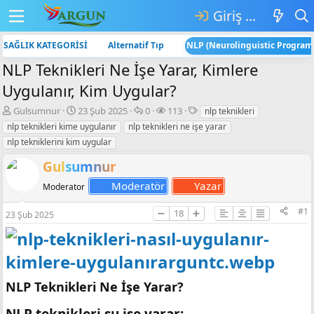
Giriş yap
SAĞLIK KATEGORİSİ
Alternatif Tıp
NLP (Neurolinguistic Progra
NLP Teknikleri Ne İşe Yarar, Kimlere
Uygulanır, Kim Uygular?
K
B
💬
👁️‍🗨️
E
Gulsumnur
23 Şub 2025
0
113
nlp teknikleri
o
a
C
G
t
nlp teknikleri kime uygulanır
nlp teknikleri ne işe yarar
n
ş
e
ö
i
nlp tekniklerini kim uygular
b
l
v
r
k
u
a
a
ü
e
Gulsumnur
y
n
p
n
t
Moderatör
Yazar
u
g
l
t
l
Moderator
b
ı
a
ü
e
a
ç
r
l
r
#1
➖
18
➕
23 Şub 2025
ş
t
e
l
a
m
a
r
e
t
i
a
h
NLP Teknikleri Ne İşe Yarar?
n
i