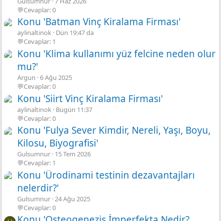
Gulsumnur
7 Haz 2026
💬Cevaplar: 0
Konu 'Batman Vinç Kiralama Firması'
aylinaltinok
Dün 19:47 da
💬Cevaplar: 1
Konu 'Klima kullanımı yüz felcine neden olur
mu?'
Argun
6 Ağu 2025
💬Cevaplar: 0
Konu 'Siirt Vinç Kiralama Firması'
aylinaltinok
Bugün 11:37
💬Cevaplar: 0
Konu 'Fulya Sever Kimdir, Nereli, Yaşı, Boyu,
Kilosu, Biyografisi'
Gulsumnur
15 Tem 2026
💬Cevaplar: 1
Konu 'Ürodinami testinin dezavantajları
nelerdir?'
Gulsumnur
24 Ağu 2025
💬Cevaplar: 0
Konu 'Osteogenezis İmperfekta Nedir?