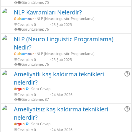
👁️‍🗨️Görüntüleme
75
NLP Kavramları Nelerdir?
Gulsumnur
NLP (Neurolinguistic Programlama)
💬Cevaplar
0
23 Şub 2025
👁️‍🗨️Görüntüleme
76
NLP (Neuro Linguistic Programlama)
Nedir?
Gulsumnur
NLP (Neurolinguistic Programlama)
💬Cevaplar
0
23 Şub 2025
👁️‍🗨️Görüntüleme
76
Ameliyatlı kaş kaldırma teknikleri
nelerdir?
r
Argun
Soru-Cevap
💬Cevaplar
0
24 Mar 2026
👁️‍🗨️Görüntüleme
37
Ameliyatsız kaş kaldırma teknikleri
nelerdir?
r
Argun
Soru-Cevap
💬Cevaplar
0
24 Mar 2026