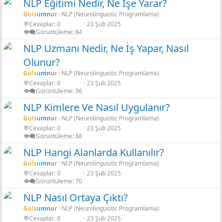
NLP Eğitimi Nedir, Ne İşe Yarar?
Gulsumnur
NLP (Neurolinguistic Programlama)
💬Cevaplar
0
23 Şub 2025
👁️‍🗨️Görüntüleme
84
NLP Uzmanı Nedir, Ne İş Yapar, Nasıl
Olunur?
Gulsumnur
NLP (Neurolinguistic Programlama)
💬Cevaplar
0
23 Şub 2025
👁️‍🗨️Görüntüleme
96
NLP Kimlere Ve Nasıl Uygulanır?
Gulsumnur
NLP (Neurolinguistic Programlama)
💬Cevaplar
0
23 Şub 2025
👁️‍🗨️Görüntüleme
88
NLP Hangi Alanlarda Kullanılır?
Gulsumnur
NLP (Neurolinguistic Programlama)
💬Cevaplar
0
23 Şub 2025
👁️‍🗨️Görüntüleme
70
NLP Nasıl Ortaya Çıktı?
Gulsumnur
NLP (Neurolinguistic Programlama)
💬Cevaplar
0
23 Şub 2025