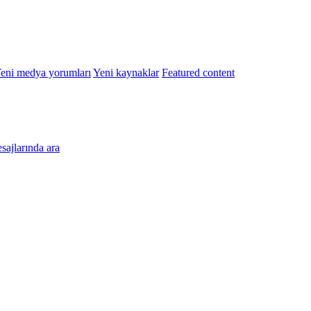
eni medya yorumları
Yeni kaynaklar
Featured content
esajlarında ara