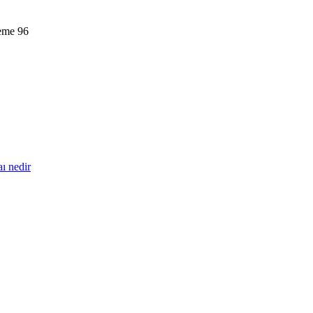
leme
96
ı nedir