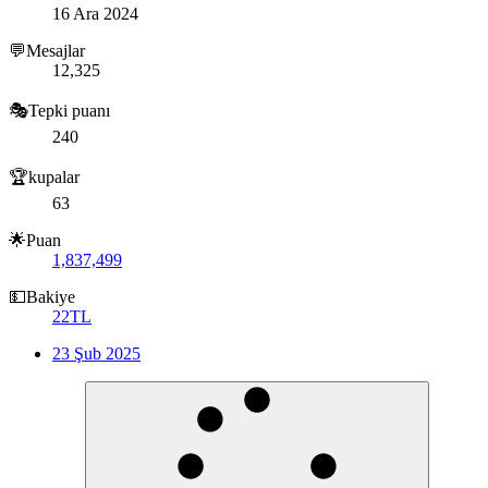
16 Ara 2024
💬Mesajlar
12,325
🎭Tepki puanı
240
🏆kupalar
63
🌟Puan
1,837,499
💵Bakiye
22TL
23 Şub 2025