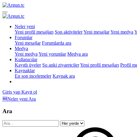
Neler yeni
Yeni profil mesajları
Son aktiviteler
Yeni mesajlar
Yeni medya
Y
Forumlar
Yeni mesajlar
Forumlarda ara
Medya
Yeni medya
Yeni yorumlar
Medya ara
Kullanıcılar
Kayıtlı üyeler
Şu anki ziyaretçiler
Yeni profil mesajları
Profil m
Kaynaklar
En son incelemeler
Kaynak ara
Giriş yap
Kayıt ol
🆕Neler yeni
Ara
Ara