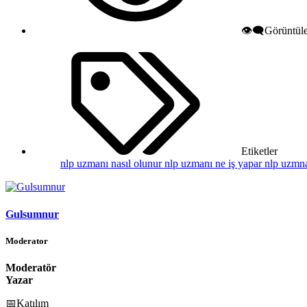
👁️‍🗨️Görüntü
Etiketler
nlp uzmanı nasıl olunur
nlp uzmanı ne iş yapar
nlp uzmna
Gulsumnur
Moderator
Moderatör
Yazar
📅Katılım