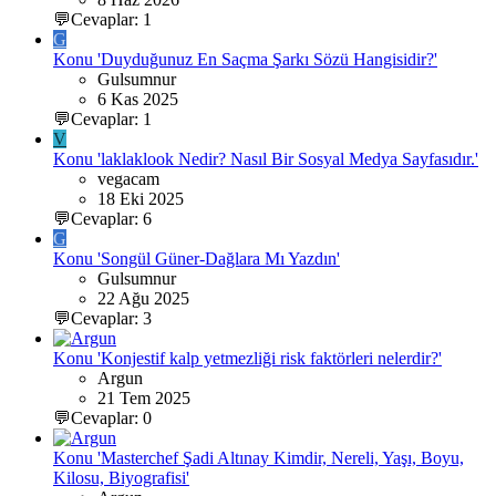
💬Cevaplar: 1
G
Konu 'Duyduğunuz En Saçma Şarkı Sözü Hangisidir?'
Gulsumnur
6 Kas 2025
💬Cevaplar: 1
V
Konu 'laklaklook Nedir? Nasıl Bir Sosyal Medya Sayfasıdır.'
vegacam
18 Eki 2025
💬Cevaplar: 6
G
Konu 'Songül Güner-Dağlara Mı Yazdın'
Gulsumnur
22 Ağu 2025
💬Cevaplar: 3
Konu 'Konjestif kalp yetmezliği risk faktörleri nelerdir?'
Argun
21 Tem 2025
💬Cevaplar: 0
Konu 'Masterchef Şadi Altınay Kimdir, Nereli, Yaşı, Boyu,
Kilosu, Biyografisi'