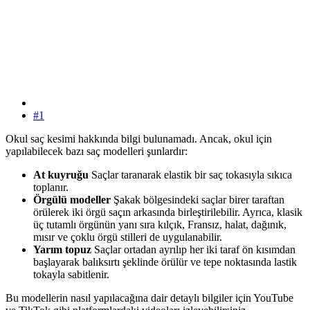
#1
Okul saç kesimi hakkında bilgi bulunamadı. Ancak, okul için
yapılabilecek bazı saç modelleri şunlardır:
At kuyruğu
Saçlar taranarak elastik bir saç tokasıyla sıkıca
toplanır.
Örgülü modeller
Şakak bölgesindeki saçlar birer taraftan
örülerek iki örgü saçın arkasında birleştirilebilir. Ayrıca, klasik
üç tutamlı örgünün yanı sıra kılçık, Fransız, halat, dağınık,
mısır ve çoklu örgü stilleri de uygulanabilir.
Yarım topuz
Saçlar ortadan ayrılıp her iki taraf ön kısımdan
başlayarak balıksırtı şeklinde örülür ve tepe noktasında lastik
tokayla sabitlenir.
Bu modellerin nasıl yapılacağına dair detaylı bilgiler için YouTube