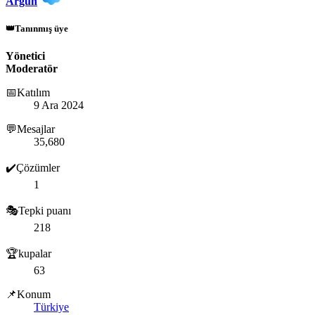
Argun
👑Tanınmış üye
Yönetici
Moderatör
📅Katılım
9 Ara 2024
💬Mesajlar
35,680
✔️Çözümler
1
🎭Tepki puanı
218
🏆kupalar
63
📌Konum
Türkiye