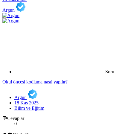
Argun
Soru
Okul öncesi kodlama nasıl yapılır?
Argun
18 Kas 2025
Bilim ve Eğitim
💬Cevaplar
0