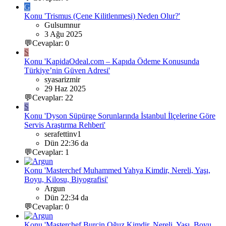
G
Konu 'Trismus (Çene Kilitlenmesi) Neden Olur?'
Gulsumnur
3 Ağu 2025
💬Cevaplar: 0
S
Konu 'KapidaOdeal.com – Kapıda Ödeme Konusunda
Türkiye’nin Güven Adresi'
syasarizmir
29 Haz 2025
💬Cevaplar: 22
S
Konu 'Dyson Süpürge Sorunlarında İstanbul İlçelerine Göre
Servis Araştırma Rehberi'
serafettinv1
Dün 22:36 da
💬Cevaplar: 1
Konu 'Masterchef Muhammed Yahya Kimdir, Nereli, Yaşı,
Boyu, Kilosu, Biyografisi'
Argun
Dün 22:34 da
💬Cevaplar: 0
Konu 'Masterchef Burçin Oğuz Kimdir, Nereli, Yaşı, Boyu,