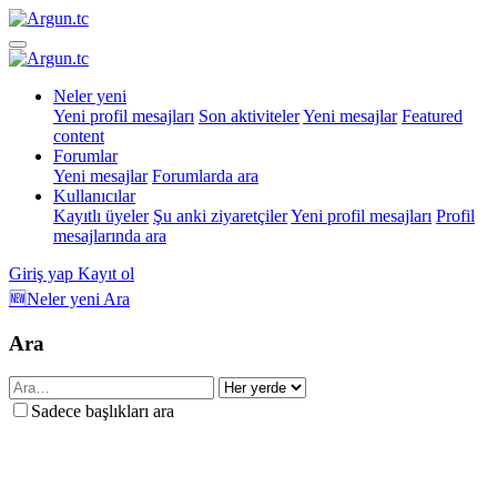
Neler yeni
Yeni profil mesajları
Son aktiviteler
Yeni mesajlar
Featured
content
Forumlar
Yeni mesajlar
Forumlarda ara
Kullanıcılar
Kayıtlı üyeler
Şu anki ziyaretçiler
Yeni profil mesajları
Profil
mesajlarında ara
Giriş yap
Kayıt ol
🆕Neler yeni
Ara
Ara
Sadece başlıkları ara