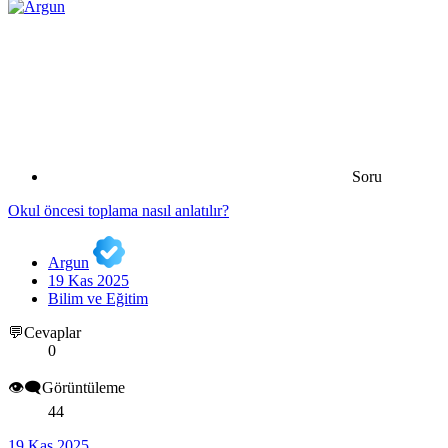
Soru
Okul öncesi toplama nasıl anlatılır?
Argun
19 Kas 2025
Bilim ve Eğitim
💬Cevaplar
0
👁️‍🗨️Görüntüleme
44
19 Kas 2025