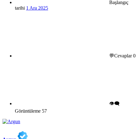
Başlangıç
tarihi
1 Ara 2025
💬Cevaplar
0
👁️‍🗨️
Görüntüleme
57