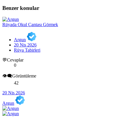
Benzer konular
Rüyada Okul Çantası Görmek
Argun
20 Nis 2026
Rüya Tabirleri
💬Cevaplar
0
👁️‍🗨️Görüntüleme
42
20 Nis 2026
Argun