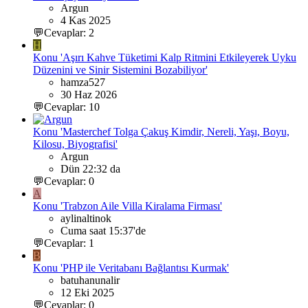
Argun
4 Kas 2025
💬Cevaplar: 2
H
Konu 'Aşırı Kahve Tüketimi Kalp Ritmini Etkileyerek Uyku
Düzenini ve Sinir Sistemini Bozabiliyor'
hamza527
30 Haz 2026
💬Cevaplar: 10
Konu 'Masterchef Tolga Çakuş Kimdir, Nereli, Yaşı, Boyu,
Kilosu, Biyografisi'
Argun
Dün 22:32 da
💬Cevaplar: 0
A
Konu 'Trabzon Aile Villa Kiralama Firması'
aylinaltinok
Cuma saat 15:37'de
💬Cevaplar: 1
B
Konu 'PHP ile Veritabanı Bağlantısı Kurmak'
batuhanunalir
12 Eki 2025
💬Cevaplar: 0