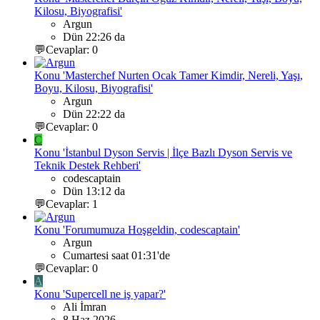
Kilosu, Biyografisi'
Argun
Dün 22:26 da
💬Cevaplar: 0
Konu 'Masterchef Nurten Ocak Tamer Kimdir, Nereli, Yaşı,
Boyu, Kilosu, Biyografisi'
Argun
Dün 22:22 da
💬Cevaplar: 0
C
Konu 'İstanbul Dyson Servis | İlçe Bazlı Dyson Servis ve
Teknik Destek Rehberi'
codescaptain
Dün 13:12 da
💬Cevaplar: 1
Konu 'Forumumuza Hoşgeldin, codescaptain'
Argun
Cumartesi saat 01:31'de
💬Cevaplar: 0
A
Konu 'Supercell ne iş yapar?'
Ali İmran
8 Haz 2026