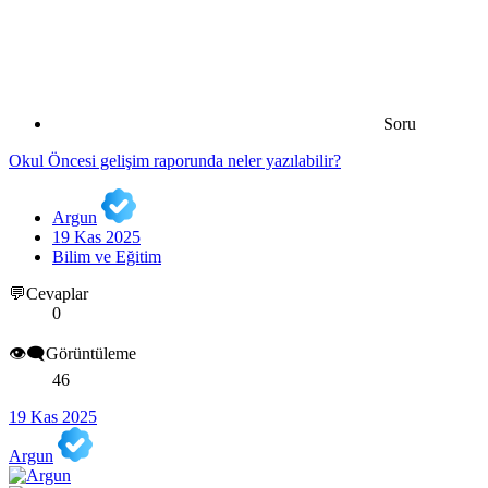
Soru
Okul Öncesi gelişim raporunda neler yazılabilir?
Argun
19 Kas 2025
Bilim ve Eğitim
💬Cevaplar
0
👁️‍🗨️Görüntüleme
46
19 Kas 2025
Argun