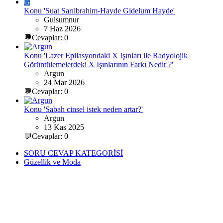
G
Konu 'Suat Sarıibrahim-Hayde Gidelum Hayde'
Gulsumnur
7 Haz 2026
💬Cevaplar: 0
Konu 'Lazer Epilasyondaki X Işınları ile Radyolojik
Görüntülemelerdeki X Işınlarının Farkı Nedir ?'
Argun
24 Mar 2026
💬Cevaplar: 0
Konu 'Sabah cinsel istek neden artar?'
Argun
13 Kas 2025
💬Cevaplar: 0
SORU CEVAP KATEGORİSİ
Güzellik ve Moda