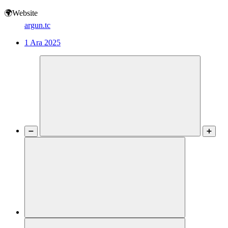
🌍Website
argun.tc
1 Ara 2025
➖
➕