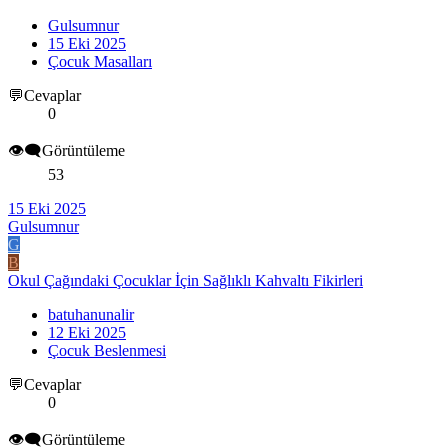
Gulsumnur
15 Eki 2025
Çocuk Masalları
💬Cevaplar
0
👁️‍🗨️Görüntüleme
53
15 Eki 2025
Gulsumnur
G
B
Okul Çağındaki Çocuklar İçin Sağlıklı Kahvaltı Fikirleri
batuhanunalir
12 Eki 2025
Çocuk Beslenmesi
💬Cevaplar
0
👁️‍🗨️Görüntüleme