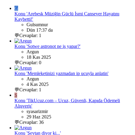
G
Konu 'Arebesk Müziğin Güçlü İsmi Cansever Hayatını
Kaybetti!'
Gulsumnur
Dün 17:37 da
💬Cevaplar: 1
Konu 'Sotwe astronot ne iş yapar?'
Argun
18 Kas 2025
💬Cevaplar: 0
Konu 'Memleketinizi yazmadan ip ucuyla anlatin'
Argun
4 Kas 2025
💬Cevaplar: 1
S
Konu 'TikUcuz.com – Ucuz, Güvenli, Kapıda Ödemeli
Alışveriş'
syasarizmir
29 Haz 2025
💬Cevaplar: 36
Konu 'Şeytan diyor ki...'