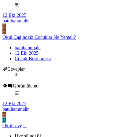
89
12 Eki 2025
batuhanunalir
B
B
Okul Çağındaki Çocuklar Ne Yemeli?
batuhanunalir
12 Eki 2025
Çocuk Beslenmesi
💬Cevaplar
0
👁️‍🗨️Görüntüleme
63
12 Eki 2025
batuhanunalir
B
Ü
Okul sevgisi
Üye silindi 81