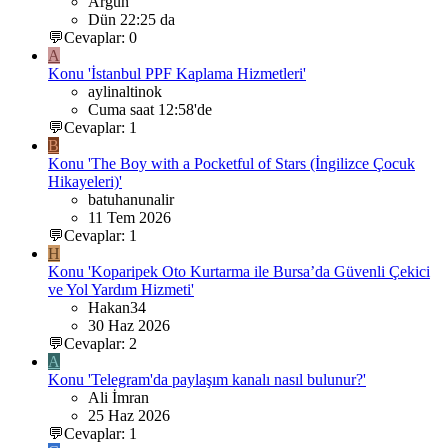
Argun
Dün 22:25 da
💬Cevaplar: 0
A
Konu 'İstanbul PPF Kaplama Hizmetleri'
aylinaltinok
Cuma saat 12:58'de
💬Cevaplar: 1
B
Konu 'The Boy with a Pocketful of Stars (İngilizce Çocuk
Hikayeleri)'
batuhanunalir
11 Tem 2026
💬Cevaplar: 1
H
Konu 'Koparipek Oto Kurtarma ile Bursa’da Güvenli Çekici
ve Yol Yardım Hizmeti'
Hakan34
30 Haz 2026
💬Cevaplar: 2
A
Konu 'Telegram'da paylaşım kanalı nasıl bulunur?'
Ali İmran
25 Haz 2026
💬Cevaplar: 1