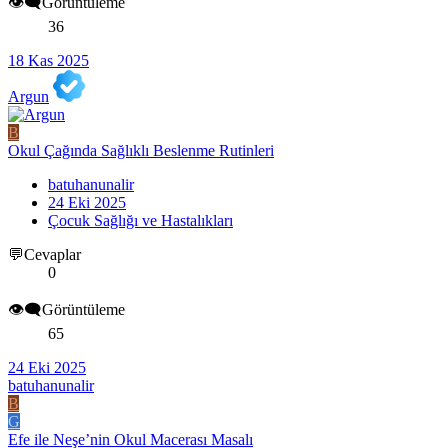
👁️‍🗨️Görüntüleme
36
18 Kas 2025
Argun
B
Okul Çağında Sağlıklı Beslenme Rutinleri
batuhanunalir
24 Eki 2025
Çocuk Sağlığı ve Hastalıkları
💬Cevaplar
0
👁️‍🗨️Görüntüleme
65
24 Eki 2025
batuhanunalir
B
G
Efe ile Neşe’nin Okul Macerası Masalı