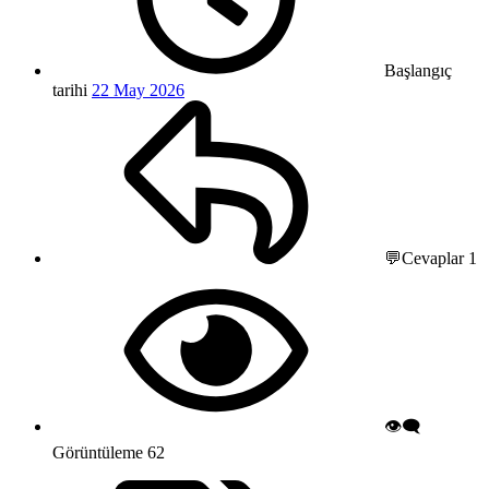
Başlangıç
tarihi
22 May 2026
💬Cevaplar
1
👁️‍🗨️
Görüntüleme
62