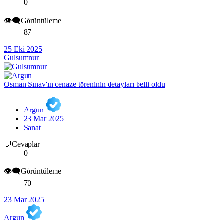
0
👁️‍🗨️Görüntüleme
87
25 Eki 2025
Gulsumnur
Osman Sınav'ın cenaze töreninin detayları belli oldu
Argun
23 Mar 2025
Sanat
💬Cevaplar
0
👁️‍🗨️Görüntüleme
70
23 Mar 2025
Argun