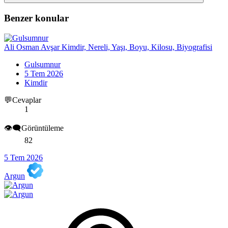
Benzer konular
Ali Osman Avşar Kimdir, Nereli, Yaşı, Boyu, Kilosu, Biyografisi
Gulsumnur
5 Tem 2026
Kimdir
💬Cevaplar
1
👁️‍🗨️Görüntüleme
82
5 Tem 2026
Argun