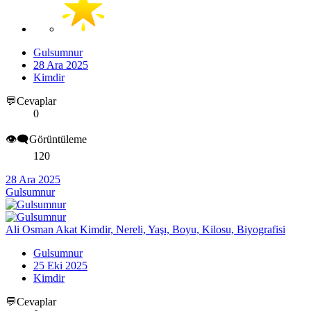
Gulsumnur
28 Ara 2025
Kimdir
💬Cevaplar
0
👁️‍🗨️Görüntüleme
120
28 Ara 2025
Gulsumnur
Ali Osman Akat Kimdir, Nereli, Yaşı, Boyu, Kilosu, Biyografisi
Gulsumnur
25 Eki 2025
Kimdir
💬Cevaplar