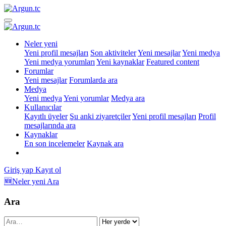
Neler yeni
Yeni profil mesajları
Son aktiviteler
Yeni mesajlar
Yeni medya
Yeni medya yorumları
Yeni kaynaklar
Featured content
Forumlar
Yeni mesajlar
Forumlarda ara
Medya
Yeni medya
Yeni yorumlar
Medya ara
Kullanıcılar
Kayıtlı üyeler
Şu anki ziyaretçiler
Yeni profil mesajları
Profil
mesajlarında ara
Kaynaklar
En son incelemeler
Kaynak ara
Giriş yap
Kayıt ol
🆕Neler yeni
Ara
Ara