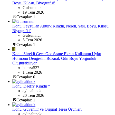
Boyu, Kilosu, Biyografisi'
Gulsumnur
19 Tem 2026
💬Cevaplar: 1
Konu 'Feyzullah Aktürk Kimdir, Nereli, Yaşı, Boyu, Kilosu,
Biyografisi'
Gulsumnur
5 Tem 2026
💬Cevaplar: 1
H
Konu 'Sürekli Gece Geç Saatte Ekran Kullanımı Uyku
Hormonu Dengesini Bozarak Gün Boyu Yorgunluk
Oluşturabiliyor'
hamza527
1 Tem 2026
💬Cevaplar: 0
Konu 'Daeffy Kimdir?'
aylinaltinok
20 Tem 2026
💬Cevaplar: 1
Konu 'Güvenilir ve Orijinal Terea Ürünleri'
aylinaltinok