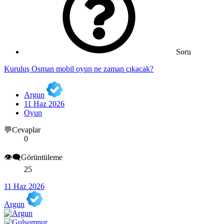
Soru
Kuruluş Osman mobil oyun ne zaman çıkacak?
Argun
11 Haz 2026
Oyun
💬Cevaplar
0
👁️‍🗨️Görüntüleme
25
11 Haz 2026
Argun