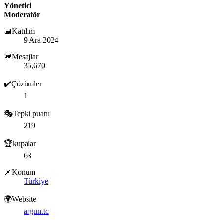
Yönetici
Moderatör
📅Katılım
9 Ara 2024
💬Mesajlar
35,670
✔️Çözümler
1
🎭Tepki puanı
219
🏆kupalar
63
📌Konum
Türkiye
🌍Website
argun.tc