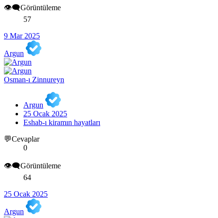
👁️‍🗨️Görüntüleme
57
9 Mar 2025
Argun
Osman-ı Zinnureyn
Argun
25 Ocak 2025
Eshab-ı kiramın hayatları
💬Cevaplar
0
👁️‍🗨️Görüntüleme
64
25 Ocak 2025
Argun