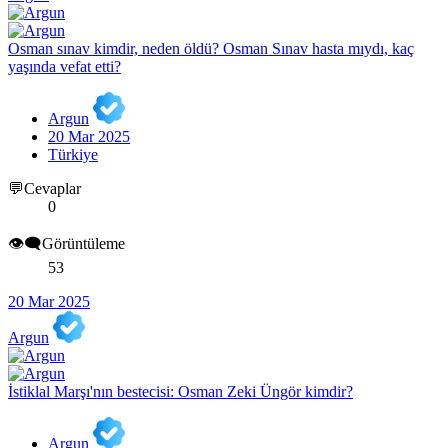
Osman sınav kimdir, neden öldü? Osman Sınav hasta mıydı, kaç
yaşında vefat etti?
Argun
20 Mar 2025
Türkiye
💬Cevaplar
0
👁️‍🗨️Görüntüleme
53
20 Mar 2025
Argun
İstiklal Marşı'nın bestecisi: Osman Zeki Üngör kimdir?
Argun