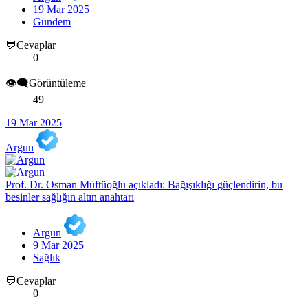
19 Mar 2025
Gündem
💬Cevaplar
0
👁️‍🗨️Görüntüleme
49
19 Mar 2025
Argun
Prof. Dr. Osman Müftüoğlu açıkladı: Bağışıklığı güçlendirin, bu
besinler sağlığın altın anahtarı
Argun
9 Mar 2025
Sağlık
💬Cevaplar
0