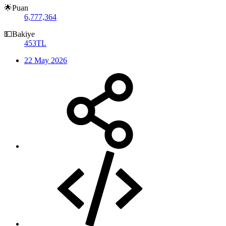
🌟Puan
6,777,364
💵Bakiye
453TL
22 May 2026