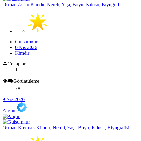
Osman Aslan Kimdir, Nereli, Yaşı, Boyu, Kilosu, Biyografisi
Gulsumnur
9 Nis 2026
Kimdir
💬Cevaplar
1
👁️‍🗨️Görüntüleme
78
9 Nis 2026
Argun
Osman Kaymak Kimdir, Nereli, Yaşı, Boyu, Kilosu, Biyografisi