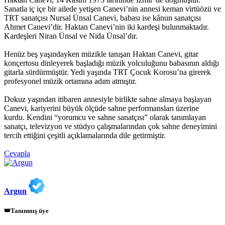
Sanatla iç içe bir ailede yetişen Canevi’nin annesi keman virtüözü ve
TRT sanatçısı Nursal Ünsal Canevi, babası ise kânun sanatçısı
Ahmet Canevi’dir. Haktan Canevi’nin iki kardeşi bulunmaktadır.
Kardeşleri Niran Ünsal ve Nida Ünsal’dır.
Henüz beş yaşındayken müzikle tanışan Haktan Canevi, gitar
konçertosu dinleyerek başladığı müzik yolculuğunu babasının aldığı
gitarla sürdürmüştür. Yedi yaşında TRT Çocuk Korosu’na girerek
profesyonel müzik ortamına adım atmıştır.
Dokuz yaşından itibaren annesiyle birlikte sahne almaya başlayan
Canevi, kariyerini büyük ölçüde sahne performansları üzerine
kurdu. Kendini “yorumcu ve sahne sanatçısı” olarak tanımlayan
sanatçı, televizyon ve stüdyo çalışmalarından çok sahne deneyimini
tercih ettiğini çeşitli açıklamalarında dile getirmiştir.
Cevapla
Argun
👑Tanınmış üye