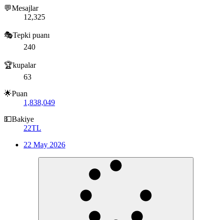
💬Mesajlar
12,325
🎭Tepki puanı
240
🏆kupalar
63
🌟Puan
1,838,049
💵Bakiye
22TL
22 May 2026