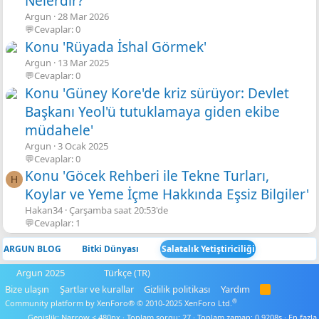
Nelerdir?'
Argun
28 Mar 2026
💬Cevaplar: 0
Konu 'Rüyada İshal Görmek'
Argun
13 Mar 2025
💬Cevaplar: 0
Konu 'Güney Kore'de kriz sürüyor: Devlet
Başkanı Yeol'ü tutuklamaya giden ekibe
müdahele'
Argun
3 Ocak 2025
💬Cevaplar: 0
Konu 'Göcek Rehberi ile Tekne Turları,
H
Koylar ve Yeme İçme Hakkında Eşsiz Bilgiler'
Hakan34
Çarşamba saat 20:53'de
💬Cevaplar: 1
ARGUN BLOG
Bitki Dünyası
Salatalık Yetiştiriciliği
Argun 2025
Türkçe (TR)
Bize ulaşın
Şartlar ve kurallar
Gizlilik politikası
Yardım
R
S
®
Community platform by XenForo® © 2010-2025 XenForo Ltd.
S
Genişlik
Toplam sorgu
27
Toplam zaman
0.9208s
En fazla