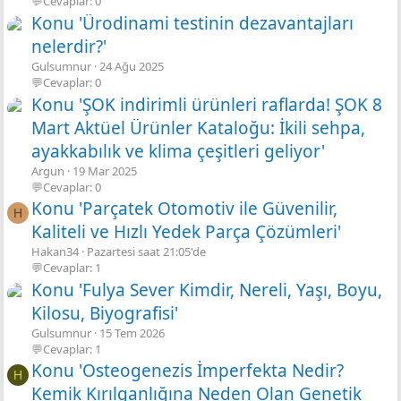
💬Cevaplar: 0
Konu 'Ürodinami testinin dezavantajları
nelerdir?'
Gulsumnur
24 Ağu 2025
💬Cevaplar: 0
Konu 'ŞOK indirimli ürünleri raflarda! ŞOK 8
Mart Aktüel Ürünler Kataloğu: İkili sehpa,
ayakkabılık ve klima çeşitleri geliyor'
Argun
19 Mar 2025
💬Cevaplar: 0
Konu 'Parçatek Otomotiv ile Güvenilir,
H
Kaliteli ve Hızlı Yedek Parça Çözümleri'
Hakan34
Pazartesi saat 21:05'de
💬Cevaplar: 1
Konu 'Fulya Sever Kimdir, Nereli, Yaşı, Boyu,
Kilosu, Biyografisi'
Gulsumnur
15 Tem 2026
💬Cevaplar: 1
Konu 'Osteogenezis İmperfekta Nedir?
H
Kemik Kırılganlığına Neden Olan Genetik