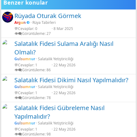
Benzer konular
Rüyada Oturak Görmek
Argun
Rüya Tabirleri
💬Cevaplar
0
8 Mar 2025
👁️‍🗨️Görüntüleme
27
Salatalık Fidesi Sulama Aralığı Nasıl
Olmalı?
Gulsumnur
Salatalık Yetiştiriciliği
💬Cevaplar
1
22 May 2026
👁️‍🗨️Görüntüleme
86
Salatalık Fidesi Dikimi Nasıl Yapılmalıdır?
Gulsumnur
Salatalık Yetiştiriciliği
💬Cevaplar
1
22 May 2026
👁️‍🗨️Görüntüleme
78
Salatalık Fidesi Gübreleme Nasıl
Yapılmalıdır?
Gulsumnur
Salatalık Yetiştiriciliği
💬Cevaplar
1
22 May 2026
👁️‍🗨️Görüntüleme
98