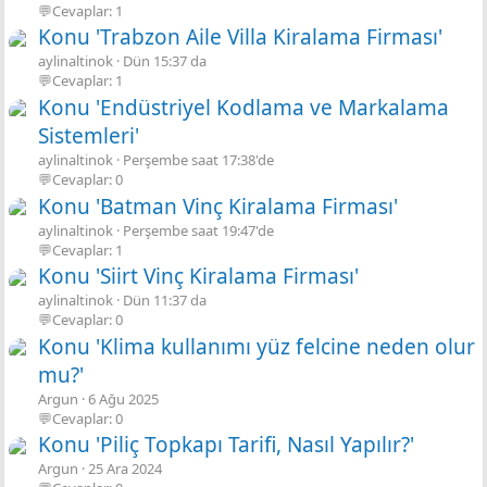
💬Cevaplar: 1
Konu 'Trabzon Aile Villa Kiralama Firması'
aylinaltinok
Dün 15:37 da
💬Cevaplar: 1
Konu 'Endüstriyel Kodlama ve Markalama
Sistemleri'
aylinaltinok
Perşembe saat 17:38'de
💬Cevaplar: 0
Konu 'Batman Vinç Kiralama Firması'
aylinaltinok
Perşembe saat 19:47'de
💬Cevaplar: 1
Konu 'Siirt Vinç Kiralama Firması'
aylinaltinok
Dün 11:37 da
💬Cevaplar: 0
Konu 'Klima kullanımı yüz felcine neden olur
mu?'
Argun
6 Ağu 2025
💬Cevaplar: 0
Konu 'Piliç Topkapı Tarifi, Nasıl Yapılır?'
Argun
25 Ara 2024