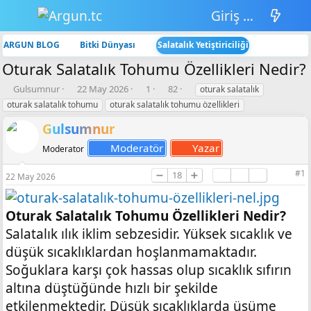
Giriş yap
ARGUN BLOG
Bitki Dünyası
Salatalık Yetiştiriciliği
Oturak Salatalık Tohumu Özellikleri Nedir?
K
B
💬
👁️‍🗨️
E
Gulsumnur
22 May 2026
1
82
oturak salatalık
o
a
C
G
t
oturak salatalık tohumu
oturak salatalık tohumu özellikleri
n
ş
e
ö
i
b
l
v
r
k
Gulsumnur
u
a
a
ü
e
Moderatör
Yazar
Moderator
y
n
p
n
t
u
g
l
t
l
#1
➖
18
➕
b
ı
a
ü
e
22 May 2026
a
ç
r
l
r
ş
t
e
l
a
m
Oturak Salatalık Tohumu Özellikleri Nedir?
a
r
e
Salatalık ılık iklim sebzesidir. Yüksek sıcaklık ve
t
i
düşük sıcaklıklardan hoşlanmamaktadır.
a
h
n
i
Soğuklara karşı çok hassas olup sıcaklık sıfırın
altına düştüğünde hızlı bir şekilde
etkilenmektedir. Düşük sıcaklıklarda üşüme