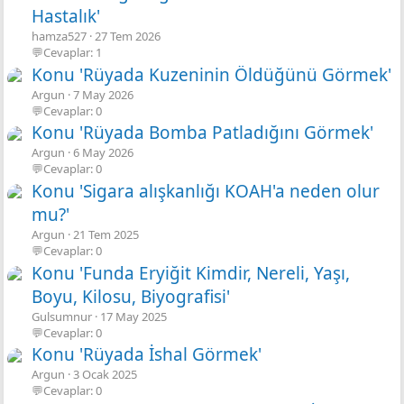
Hastalık'
hamza527
27 Tem 2026
💬Cevaplar: 1
Konu 'Rüyada Kuzeninin Öldüğünü Görmek'
Argun
7 May 2026
💬Cevaplar: 0
Konu 'Rüyada Bomba Patladığını Görmek'
Argun
6 May 2026
💬Cevaplar: 0
Konu 'Sigara alışkanlığı KOAH'a neden olur
mu?'
Argun
21 Tem 2025
💬Cevaplar: 0
Konu 'Funda Eryiğit Kimdir, Nereli, Yaşı,
Boyu, Kilosu, Biyografisi'
Gulsumnur
17 May 2025
💬Cevaplar: 0
Konu 'Rüyada İshal Görmek'
Argun
3 Ocak 2025
💬Cevaplar: 0