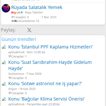
Rüyada Salatalık Yemek
Argun
Rüya Tabirleri
💬Cevaplar
0
7 Mar 2025
👁️‍🗨️Görüntüleme
53
Facebook
X
LinkedIn
Pinterest
Tumblr
WhatsApp
E-posta
Link
Paylaş:
Günün trendleri
Konu 'İstanbul PPF Kaplama Hizmetleri'
aylinaltinok
Dün 12:58 da
💬Cevaplar: 1
Konu 'Suat Sarıibrahim-Hayde Gidelum
Hayde'
Gulsumnur
7 Haz 2026
💬Cevaplar: 0
Konu 'Sotwe astronot ne iş yapar?'
Argun
18 Kas 2025
💬Cevaplar: 0
Konu 'Bağcılar Klima Servisi Önerisi'
aylinaltinok
Perşembe saat 23:30'de