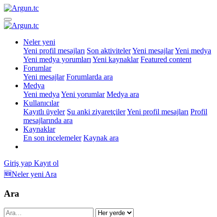
Neler yeni
Yeni profil mesajları
Son aktiviteler
Yeni mesajlar
Yeni medya
Yeni medya yorumları
Yeni kaynaklar
Featured content
Forumlar
Yeni mesajlar
Forumlarda ara
Medya
Yeni medya
Yeni yorumlar
Medya ara
Kullanıcılar
Kayıtlı üyeler
Şu anki ziyaretçiler
Yeni profil mesajları
Profil
mesajlarında ara
Kaynaklar
En son incelemeler
Kaynak ara
Giriş yap
Kayıt ol
🆕Neler yeni
Ara
Ara