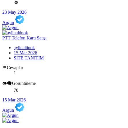
38
23 May 2026
Argun
PTT Telefon Kartı Satışı
aylinaltinok
15 Mar 2026
SİTE TANITIM
💬Cevaplar
1
👁️‍🗨️Görüntüleme
70
15 Mar 2026
Argun