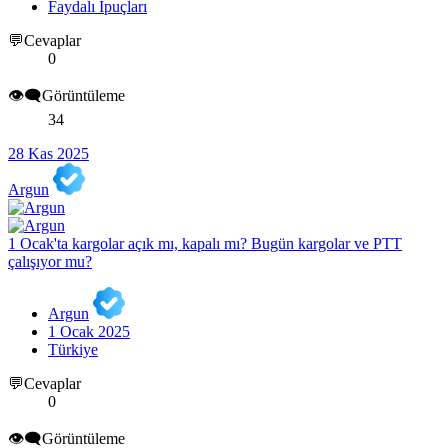
Faydalı İpuçları
💬Cevaplar
0
👁️‍🗨️Görüntüleme
34
28 Kas 2025
Argun
1 Ocak'ta kargolar açık mı, kapalı mı? Bugün kargolar ve PTT
çalışıyor mu?
Argun
1 Ocak 2025
Türkiye
💬Cevaplar
0
👁️‍🗨️Görüntüleme