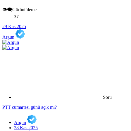
👁️‍🗨️Görüntüleme
37
29 Kas 2025
Argun
Soru
PTT cumartesi günü açık mı?
Argun
28 Kas 2025