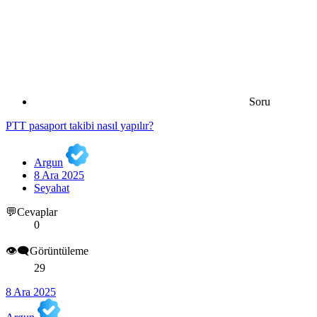
Soru
PTT pasaport takibi nasıl yapılır?
Argun
8 Ara 2025
Seyahat
💬Cevaplar
0
👁️‍🗨️Görüntüleme
29
8 Ara 2025