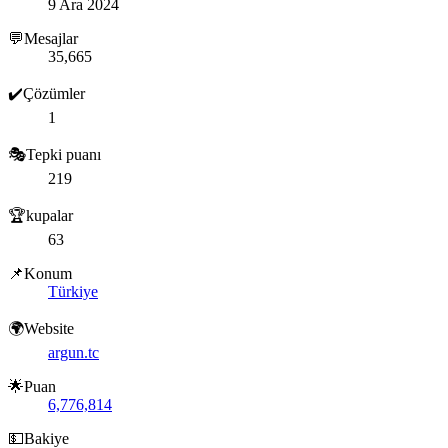
9 Ara 2024
💬Mesajlar
35,665
✔️Çözümler
1
🎭Tepki puanı
219
🏆kupalar
63
📌Konum
Türkiye
🌍Website
argun.tc
🌟Puan
6,776,814
💵Bakiye