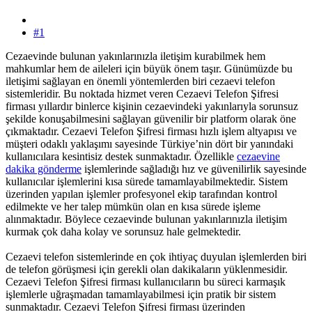
#1
Cezaevinde bulunan yakınlarınızla iletişim kurabilmek hem
mahkumlar hem de aileleri için büyük önem taşır. Günümüzde bu
iletişimi sağlayan en önemli yöntemlerden biri cezaevi telefon
sistemleridir. Bu noktada hizmet veren Cezaevi Telefon Şifresi
firması yıllardır binlerce kişinin cezaevindeki yakınlarıyla sorunsuz
şekilde konuşabilmesini sağlayan güvenilir bir platform olarak öne
çıkmaktadır. Cezaevi Telefon Şifresi firması hızlı işlem altyapısı ve
müşteri odaklı yaklaşımı sayesinde Türkiye’nin dört bir yanındaki
kullanıcılara kesintisiz destek sunmaktadır. Özellikle
cezaevine
dakika gönderme
işlemlerinde sağladığı hız ve güvenilirlik sayesinde
kullanıcılar işlemlerini kısa sürede tamamlayabilmektedir. Sistem
üzerinden yapılan işlemler profesyonel ekip tarafından kontrol
edilmekte ve her talep mümkün olan en kısa sürede işleme
alınmaktadır. Böylece cezaevinde bulunan yakınlarınızla iletişim
kurmak çok daha kolay ve sorunsuz hale gelmektedir.
Cezaevi telefon sistemlerinde en çok ihtiyaç duyulan işlemlerden biri
de telefon görüşmesi için gerekli olan dakikaların yüklenmesidir.
Cezaevi Telefon Şifresi firması kullanıcıların bu süreci karmaşık
işlemlerle uğraşmadan tamamlayabilmesi için pratik bir sistem
sunmaktadır. Cezaevi Telefon Şifresi firması üzerinden