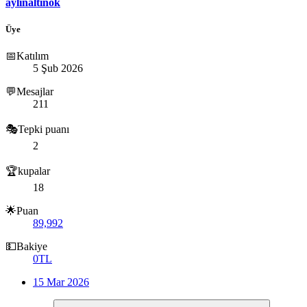
aylinaltinok
Üye
📅Katılım
5 Şub 2026
💬Mesajlar
211
🎭Tepki puanı
2
🏆kupalar
18
🌟Puan
89,992
💵Bakiye
0TL
15 Mar 2026