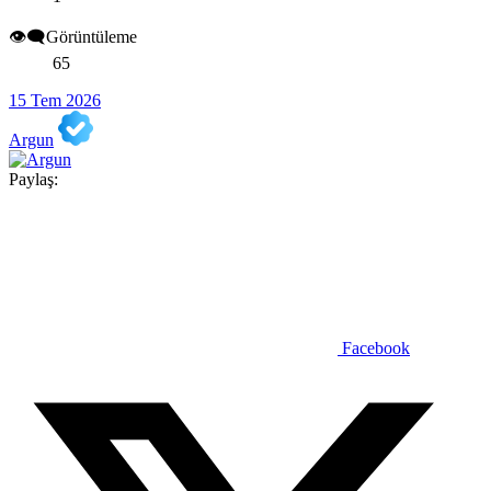
👁️‍🗨️Görüntüleme
65
15 Tem 2026
Argun
Paylaş:
Facebook