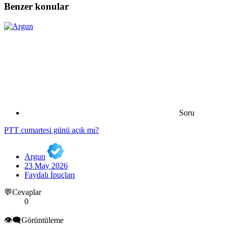
Benzer konular
Soru
PTT cumartesi günü açık mı?
Argun
23 May 2026
Faydalı İpuçları
💬Cevaplar
0
👁️‍🗨️Görüntüleme