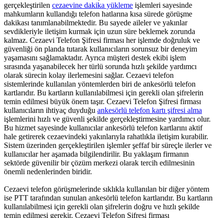
gerçekleştirilen
cezaevine dakika yükleme
işlemleri sayesinde
mahkumların kullandığı telefon hatlarına kısa sürede görüşme
dakikası tanımlanabilmektedir. Bu sayede aileler ve yakınlar
sevdikleriyle iletişim kurmak için uzun süre beklemek zorunda
kalmaz. Cezaevi Telefon Şifresi firması her işlemde doğruluk ve
güvenliği ön planda tutarak kullanıcıların sorunsuz bir deneyim
yaşamasını sağlamaktadır. Ayrıca müşteri destek ekibi işlem
sırasında yaşanabilecek her türlü sorunda hızlı şekilde yardımcı
olarak sürecin kolay ilerlemesini sağlar. Cezaevi telefon
sistemlerinde kullanılan yöntemlerden biri de ankesörlü telefon
kartlarıdır. Bu kartların kullanılabilmesi için gerekli olan şifrelerin
temin edilmesi büyük önem taşır. Cezaevi Telefon Şifresi firması
kullanıcıların ihtiyaç duyduğu
ankesörlü telefon kartı şifresi alma
işlemlerini hızlı ve güvenli şekilde gerçekleştirmesine yardımcı olur.
Bu hizmet sayesinde kullanıcılar ankesörlü telefon kartlarını aktif
hale getirerek cezaevindeki yakınlarıyla rahatlıkla iletişim kurabilir.
Sistem üzerinden gerçekleştirilen işlemler şeffaf bir süreçle ilerler ve
kullanıcılar her aşamada bilgilendirilir. Bu yaklaşım firmanın
sektörde güvenilir bir çözüm merkezi olarak tercih edilmesinin
önemli nedenlerinden biridir.
Cezaevi telefon görüşmelerinde sıklıkla kullanılan bir diğer yöntem
ise PTT tarafından sunulan ankesörlü telefon kartlarıdır. Bu kartların
kullanılabilmesi için gerekli olan şifrelerin doğru ve hızlı şekilde
temin edilmesi gerekir. Cezaevi Telefon Şifresi firması