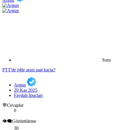
Argun
Soru
PTT'de öğle arası saat kaçta?
Argun
29 Kas 2025
Faydalı İpuçları
💬Cevaplar
0
👁️‍🗨️Görüntüleme
30