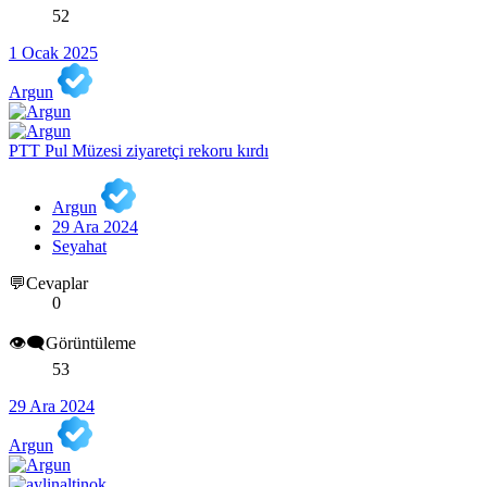
52
1 Ocak 2025
Argun
PTT Pul Müzesi ziyaretçi rekoru kırdı
Argun
29 Ara 2024
Seyahat
💬Cevaplar
0
👁️‍🗨️Görüntüleme
53
29 Ara 2024
Argun