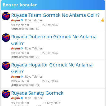
Verdana
Benzer konular
Gölgeli Gül Rengi
Gölgeli Siyah
Rüyada Tılsım Görmek Ne Anlama Gelir?
Gölgeli Yeşil limon
Argun
Rüya Tabirleri
💬Cevaplar
0
15 Haz 2026
Shadow neon
👁️‍🗨️Görüntüleme
80
Rüyada Doberman Görmek Ne Anlama
Gelir?
Argun
Rüya Tabirleri
💬Cevaplar
0
15 Haz 2026
👁️‍🗨️Görüntüleme
70
Rüyada Hoparlör Görmek Ne Anlama
Gelir?
Argun
Rüya Tabirleri
💬Cevaplar
0
15 Haz 2026
👁️‍🗨️Görüntüleme
54
Rüyada Sanatçı Görmek
Argun
Rüya Tabirleri
💬Cevaplar
0
14 May 2026