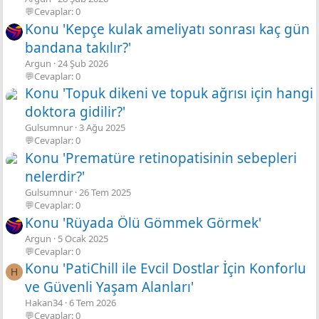
💬Cevaplar: 0
Konu 'Kepçe kulak ameliyatı sonrası kaç gün
bandana takılır?'
Argun
24 Şub 2026
💬Cevaplar: 0
Konu 'Topuk dikeni ve topuk ağrısı için hangi
doktora gidilir?'
Gulsumnur
3 Ağu 2025
💬Cevaplar: 0
Konu 'Prematüre retinopatisinin sebepleri
nelerdir?'
Gulsumnur
26 Tem 2025
💬Cevaplar: 0
Konu 'Rüyada Ölü Gömmek Görmek'
Argun
5 Ocak 2025
💬Cevaplar: 0
Konu 'PatiChill ile Evcil Dostlar İçin Konforlu
H
ve Güvenli Yaşam Alanları'
Hakan34
6 Tem 2026
💬Cevaplar: 0