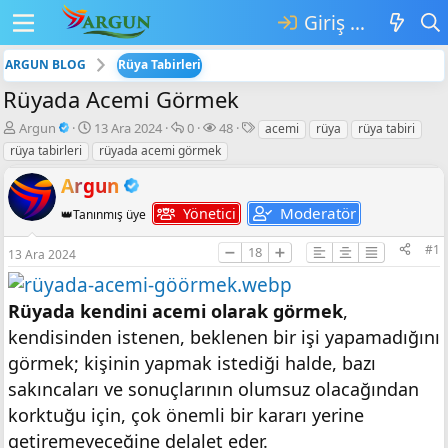
Giriş yap
ARGUN BLOG
Rüya Tabirleri
Rüyada Acemi Görmek
K
B
💬
👁️‍🗨️
E
Argun
13 Ara 2024
0
48
acemi
rüya
rüya tabiri
o
a
C
G
t
rüya tabirleri
rüyada acemi görmek
n
ş
e
ö
i
b
l
v
r
k
Argun
u
a
a
ü
e
Moderatör
Yönetici
👑Tanınmış üye
y
n
p
n
t
u
g
l
t
l
#1
➖
18
➕
b
ı
a
ü
e
13 Ara 2024
a
ç
r
l
r
ş
t
e
l
a
m
Rüyada kendini acemi olarak görmek
,
a
r
e
kendisinden istenen, beklenen bir işi yapamadığını
t
i
görmek; kişinin yapmak istediği halde, bazı
a
h
n
i
sakıncaları ve sonuçlarının olumsuz olacağından
korktuğu için, çok önemli bir kararı yerine
getiremeyeceğine delalet eder.