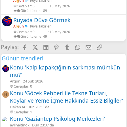
Argun
Rüya Tabirleri
💬Cevaplar
0
13 May 2026
👁️‍🗨️Görüntüleme
89
Rüyada Düve Görmek
Argun
Rüya Tabirleri
💬Cevaplar
0
13 May 2026
👁️‍🗨️Görüntüleme
49
Facebook
X
LinkedIn
Pinterest
Tumblr
WhatsApp
E-posta
Link
Paylaş:
Günün trendleri
Konu 'Kalp kapakçığının sarkması mümkün
mü?'
Argun
24 Şub 2026
💬Cevaplar: 0
Konu 'Göcek Rehberi ile Tekne Turları,
H
Koylar ve Yeme İçme Hakkında Eşsiz Bilgiler'
Hakan34
Dün 20:53 da
💬Cevaplar: 1
Konu 'Gaziantep Psikolog Merkezleri'
aylinaltinok
Dün 23:37 da