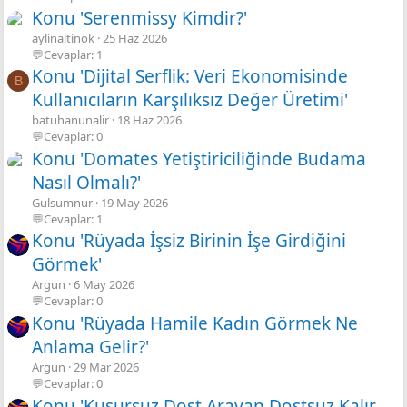
Konu 'Serenmissy Kimdir?'
aylinaltinok
25 Haz 2026
💬Cevaplar: 1
Konu 'Dijital Serflik: Veri Ekonomisinde
B
Kullanıcıların Karşılıksız Değer Üretimi'
batuhanunalir
18 Haz 2026
💬Cevaplar: 0
Konu 'Domates Yetiştiriciliğinde Budama
Nasıl Olmalı?'
Gulsumnur
19 May 2026
💬Cevaplar: 1
Konu 'Rüyada İşsiz Birinin İşe Girdiğini
Görmek'
Argun
6 May 2026
💬Cevaplar: 0
Konu 'Rüyada Hamile Kadın Görmek Ne
Anlama Gelir?'
Argun
29 Mar 2026
💬Cevaplar: 0
Konu 'Kusursuz Dost Arayan Dostsuz Kalır