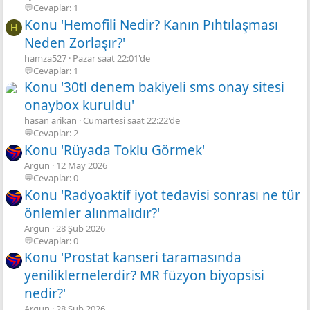
💬Cevaplar: 1
Konu 'Hemofili Nedir? Kanın Pıhtılaşması
H
Neden Zorlaşır?'
hamza527
Pazar saat 22:01'de
💬Cevaplar: 1
Konu '30tl denem bakiyeli sms onay sitesi
onaybox kuruldu'
hasan arikan
Cumartesi saat 22:22'de
💬Cevaplar: 2
Konu 'Rüyada Toklu Görmek'
Argun
12 May 2026
💬Cevaplar: 0
Konu 'Radyoaktif iyot tedavisi sonrası ne tür
önlemler alınmalıdır?'
Argun
28 Şub 2026
💬Cevaplar: 0
Konu 'Prostat kanseri taramasında
yeniliklernelerdir? MR füzyon biyopsisi
nedir?'
Argun
28 Şub 2026