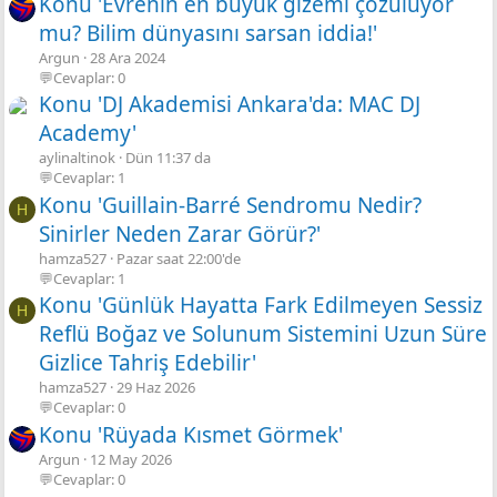
Konu 'Evrenin en büyük gizemi çözülüyor
mu? Bilim dünyasını sarsan iddia!'
Argun
28 Ara 2024
💬Cevaplar: 0
Konu 'DJ Akademisi Ankara'da: MAC DJ
Academy'
aylinaltinok
Dün 11:37 da
💬Cevaplar: 1
Konu 'Guillain-Barré Sendromu Nedir?
H
Sinirler Neden Zarar Görür?'
hamza527
Pazar saat 22:00'de
💬Cevaplar: 1
Konu 'Günlük Hayatta Fark Edilmeyen Sessiz
H
Reflü Boğaz ve Solunum Sistemini Uzun Süre
Gizlice Tahriş Edebilir'
hamza527
29 Haz 2026
💬Cevaplar: 0
Konu 'Rüyada Kısmet Görmek'
Argun
12 May 2026
💬Cevaplar: 0