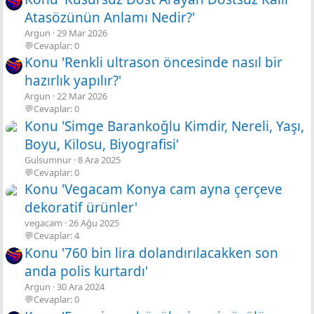
Atasözünün Anlamı Nedir?'
Argun
29 Mar 2026
💬Cevaplar: 0
Konu 'Renkli ultrason öncesinde nasıl bir
hazırlık yapılır?'
Argun
22 Mar 2026
💬Cevaplar: 0
Konu 'Simge Barankoğlu Kimdir, Nereli, Yaşı,
Boyu, Kilosu, Biyografisi'
Gulsumnur
8 Ara 2025
💬Cevaplar: 0
Konu 'Vegacam Konya cam ayna çerçeve
dekoratif ürünler'
vegacam
26 Ağu 2025
💬Cevaplar: 4
Konu '760 bin lira dolandırılacakken son
anda polis kurtardı'
Argun
30 Ara 2024
💬Cevaplar: 0