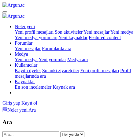
Neler yeni
Yeni profil mesajları
Son aktiviteler
Yeni mesajlar
Yeni medya
Yeni medya yorumları
Yeni kaynaklar
Featured content
Forumlar
Yeni mesajlar
Forumlarda ara
Medya
Yeni medya
Yeni yorumlar
Medya ara
Kullanıcılar
Kayıtlı üyeler
Şu anki ziyaretçiler
Yeni profil mesajları
Profil
mesajlarında ara
Kaynaklar
En son incelemeler
Kaynak ara
Giriş yap
Kayıt ol
🆕Neler yeni
Ara
Ara