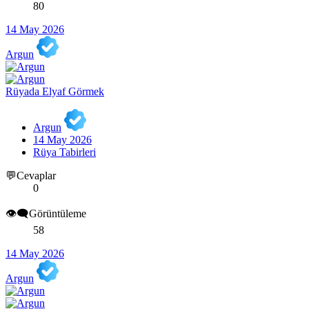
80
14 May 2026
Argun
Rüyada Elyaf Görmek
Argun
14 May 2026
Rüya Tabirleri
💬Cevaplar
0
👁️‍🗨️Görüntüleme
58
14 May 2026
Argun