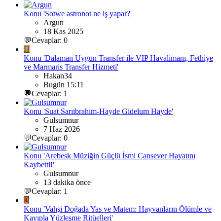
Konu 'Sotwe astronot ne iş yapar?'
Argun
18 Kas 2025
💬Cevaplar: 0
H
Konu 'Dalaman Uygun Transfer ile VIP Havalimanı, Fethiye
ve Marmaris Transfer Hizmeti'
Hakan34
Bugün 15:11
💬Cevaplar: 1
Konu 'Suat Sarıibrahim-Hayde Gidelum Hayde'
Gulsumnur
7 Haz 2026
💬Cevaplar: 0
Konu 'Arebesk Müziğin Güçlü İsmi Cansever Hayatını
Kaybetti!'
Gulsumnur
13 dakika önce
💬Cevaplar: 1
B
Konu 'Vahşi Doğada Yas ve Matem: Hayvanların Ölümle ve
Kayıpla Yüzleşme Ritüelleri'