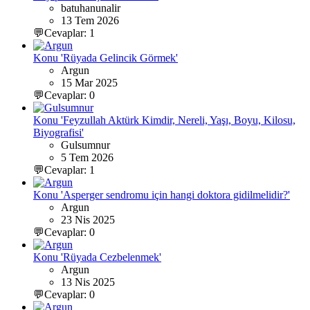
batuhanunalir
13 Tem 2026
💬Cevaplar: 1
Konu 'Rüyada Gelincik Görmek'
Argun
15 Mar 2025
💬Cevaplar: 0
Konu 'Feyzullah Aktürk Kimdir, Nereli, Yaşı, Boyu, Kilosu,
Biyografisi'
Gulsumnur
5 Tem 2026
💬Cevaplar: 1
Konu 'Asperger sendromu için hangi doktora gidilmelidir?'
Argun
23 Nis 2025
💬Cevaplar: 0
Konu 'Rüyada Cezbelenmek'
Argun
13 Nis 2025
💬Cevaplar: 0