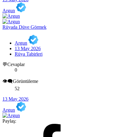
Argun
Rüyada Düve Görmek
Argun
13 May 2026
Rüya Tabirleri
💬Cevaplar
0
👁️‍🗨️Görüntüleme
52
13 May 2026
Argun
Paylaş: