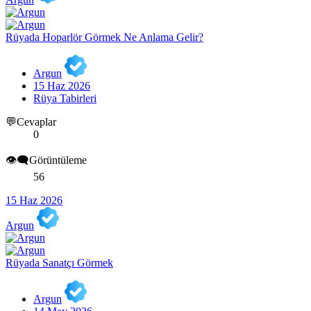
Rüyada Hoparlör Görmek Ne Anlama Gelir?
Argun
15 Haz 2026
Rüya Tabirleri
💬Cevaplar
0
👁️‍🗨️Görüntüleme
56
15 Haz 2026
Argun
Rüyada Sanatçı Görmek
Argun