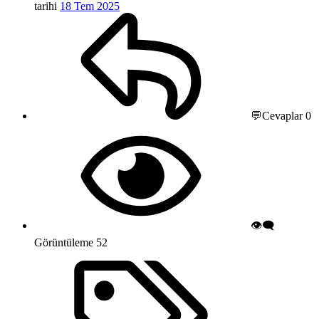
tarihi
18 Tem 2025
💬Cevaplar
0
👁️‍🗨️
Görüntüleme
52