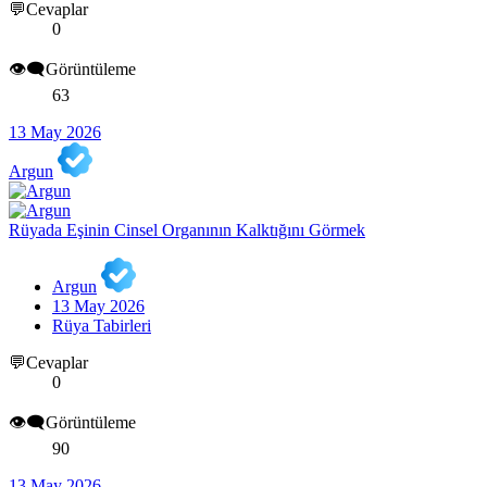
💬Cevaplar
0
👁️‍🗨️Görüntüleme
63
13 May 2026
Argun
Rüyada Eşinin Cinsel Organının Kalktığını Görmek
Argun
13 May 2026
Rüya Tabirleri
💬Cevaplar
0
👁️‍🗨️Görüntüleme
90
13 May 2026