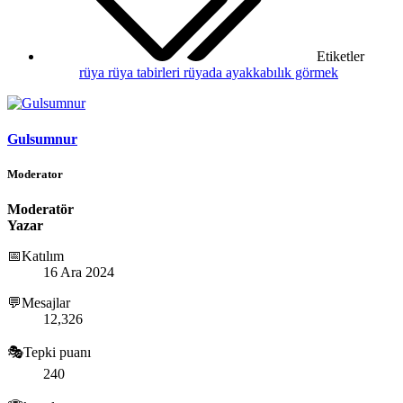
Etiketler
rüya
rüya tabirleri
rüyada ayakkabılık görmek
Gulsumnur
Moderator
Moderatör
Yazar
📅Katılım
16 Ara 2024
💬Mesajlar
12,326
🎭Tepki puanı
240