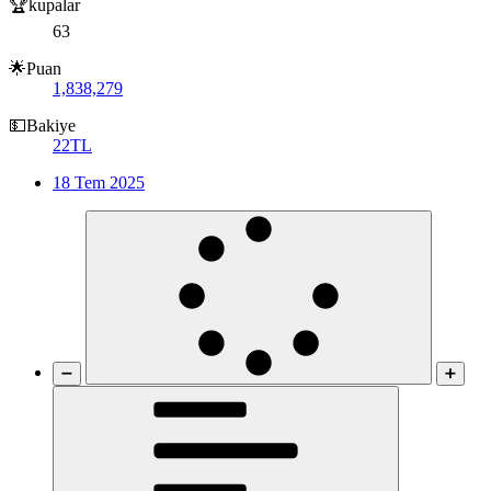
🏆kupalar
63
🌟Puan
1,838,279
💵Bakiye
22TL
18 Tem 2025
➖
➕