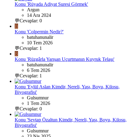
Konu 'Rüyada Adiyat Suresi Görmek'
Argun
14 Ara 2024
💬Cevaplar: 0
B
Konu 'Colpermin Nedir?'
batuhanunalir
10 Tem 2026
💬Cevaplar: 1
B
Konu 'Rüzgârla Yarışan Uçurtmanın Kuyruk Telaşı'
batuhanunalir
6 Tem 2026
💬Cevaplar: 1
Konu 'Eylül Aslan Kimdir, Nereli, Yaşı, Boyu, Kilosu,
Biyografisi'
Gulsumnur
1 Tem 2026
💬Cevaplar: 0
Konu 'Sevtap Özaltun Kimdir, Nereli, Yaşı, Boyu, Kilosu,
Biyografisi'
Gulsumnur
23 Nis 2025