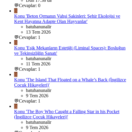
Dün 17:38 da
💬Cevaplar: 0
B
Konu 'Beton Ormanın Vahşi Sakinleri: Şehir Ekolojisi ve
Kent Hayatına Adapte Olan Hayvanlar'
batuhanunalir
13 Tem 2026
💬Cevaplar: 1
B
Konu 'Eşik Mekanların Estetiği (Liminal Spaces): Boşluğun
ve Tekinsizliğin Sanatı'
batuhanunalir
11 Tem 2026
💬Cevaplar: 1
B
Konu 'The Island That Floated on a Whale’s Back (İngilizce
Çocuk Hikayeleri)'
batuhanunalir
9 Tem 2026
💬Cevaplar: 1
B
Konu 'The Boy Who Caught a Falling Star in his Pocket
(İngilizce Çocuk Hikayeleri)'
batuhanunalir
9 Tem 2026