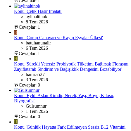
💬Cevaplar: 1
Konu 'Çelik Hasır İmalatı'
aylinaltinok
8 Tem 2026
💬Cevaplar: 1
B
Konu 'Çorap Canavarı ve Kayıp Eşyalar Ülkesi'
batuhanunalir
6 Tem 2026
💬Cevaplar: 1
H
Konu 'Sürekli Yetersiz Probiyotik Tüketimi Bağırsak Florasını
Zayıflatarak Sindirim ve Bağışıklık Dengesini Bozabiliyor'
hamza527
3 Tem 2026
💬Cevaplar: 0
Konu 'Eylül Aslan Kimdir, Nereli, Yaşı, Boyu, Kilosu,
Biyografisi'
Gulsumnur
1 Tem 2026
💬Cevaplar: 0
H
Konu 'Günlük Hayatta Fark Edilmeyen Sessiz B12 Vitamini