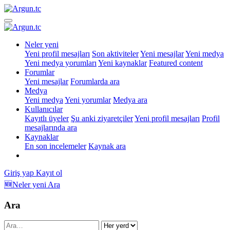
Neler yeni
Yeni profil mesajları
Son aktiviteler
Yeni mesajlar
Yeni medya
Yeni medya yorumları
Yeni kaynaklar
Featured content
Forumlar
Yeni mesajlar
Forumlarda ara
Medya
Yeni medya
Yeni yorumlar
Medya ara
Kullanıcılar
Kayıtlı üyeler
Şu anki ziyaretçiler
Yeni profil mesajları
Profil
mesajlarında ara
Kaynaklar
En son incelemeler
Kaynak ara
Giriş yap
Kayıt ol
🆕Neler yeni
Ara
Ara