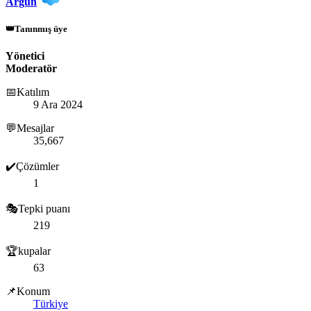
Argun
👑Tanınmış üye
Yönetici
Moderatör
📅Katılım
9 Ara 2024
💬Mesajlar
35,667
✔️Çözümler
1
🎭Tepki puanı
219
🏆kupalar
63
📌Konum
Türkiye