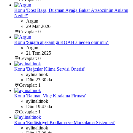
Konu 'Dost Başa, Düşman Ayağa Bakar Atasözünün Anlamı
Nedir?'
Argun
29 Mar 2026
💬Cevaplar: 0
Konu 'Sigara alışkanlığı KOAH'a neden olur mu?'
Argun
21 Tem 2025
💬Cevaplar: 0
Konu 'Bağcılar Klima Servisi Önerisi'
aylinaltinok
Dün 23:30 da
💬Cevaplar: 1
Konu 'Batman Vinç Kiralama Firması'
aylinaltinok
Dün 19:47 da
💬Cevaplar: 1
Konu 'Endüstriyel Kodlama ve Markalama Sistemleri'
aylinaltinok