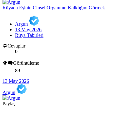
Rüyada Eşinin Cinsel Organının Kalktığını Görmek
Argun
13 May 2026
Rüya Tabirleri
💬Cevaplar
0
👁️‍🗨️Görüntüleme
89
13 May 2026
Argun
Paylaş: