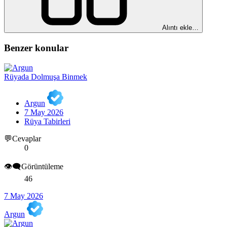
Alıntı ekle…
Benzer konular
Rüyada Dolmuşa Binmek
Argun
7 May 2026
Rüya Tabirleri
💬Cevaplar
0
👁️‍🗨️Görüntüleme
46
7 May 2026
Argun