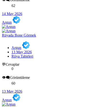
62
14 May 2026
Argun
Rüyada Bone Görmek
Argun
13 May 2026
Rüya Tabirleri
💬Cevaplar
0
👁️‍🗨️Görüntüleme
60
13 May 2026
Argun