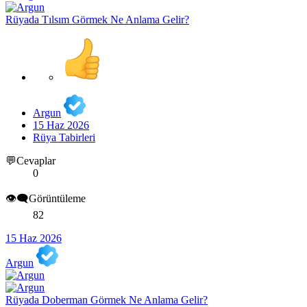
Rüyada Tılsım Görmek Ne Anlama Gelir?
Argun
15 Haz 2026
Rüya Tabirleri
💬Cevaplar
0
👁️‍🗨️Görüntüleme
82
15 Haz 2026
Argun
Rüyada Doberman Görmek Ne Anlama Gelir?