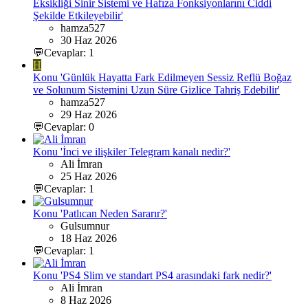
Eksikliği Sinir Sistemi ve Hafıza Fonksiyonlarını Ciddi
Şekilde Etkileyebilir'
hamza527
30 Haz 2026
💬Cevaplar: 1
H
Konu 'Günlük Hayatta Fark Edilmeyen Sessiz Reflü Boğaz
ve Solunum Sistemini Uzun Süre Gizlice Tahriş Edebilir'
hamza527
29 Haz 2026
💬Cevaplar: 0
Konu 'İnci ve ilişkiler Telegram kanalı nedir?'
Ali İmran
25 Haz 2026
💬Cevaplar: 1
Konu 'Patlıcan Neden Sararır?'
Gulsumnur
18 Haz 2026
💬Cevaplar: 1
Konu 'PS4 Slim ve standart PS4 arasındaki fark nedir?'
Ali İmran
8 Haz 2026