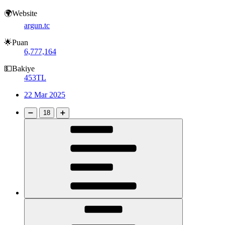
🌍Website
argun.tc
🌟Puan
6,777,164
💵Bakiye
453TL
22 Mar 2025
➖
18
➕