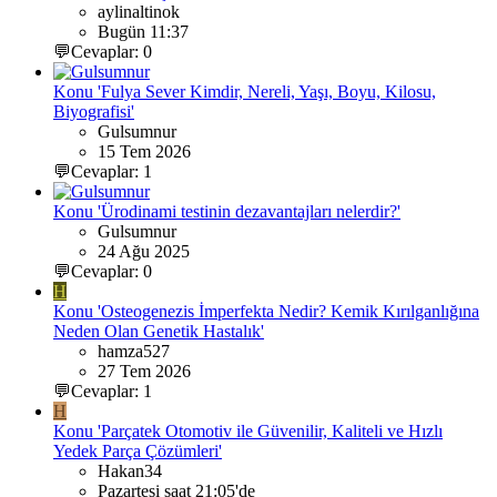
aylinaltinok
Bugün 11:37
💬Cevaplar: 0
Konu 'Fulya Sever Kimdir, Nereli, Yaşı, Boyu, Kilosu,
Biyografisi'
Gulsumnur
15 Tem 2026
💬Cevaplar: 1
Konu 'Ürodinami testinin dezavantajları nelerdir?'
Gulsumnur
24 Ağu 2025
💬Cevaplar: 0
H
Konu 'Osteogenezis İmperfekta Nedir? Kemik Kırılganlığına
Neden Olan Genetik Hastalık'
hamza527
27 Tem 2026
💬Cevaplar: 1
H
Konu 'Parçatek Otomotiv ile Güvenilir, Kaliteli ve Hızlı
Yedek Parça Çözümleri'
Hakan34
Pazartesi saat 21:05'de