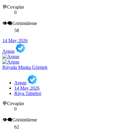
💬Cevaplar
0
👁️‍🗨️Görüntüleme
58
14 May 2026
Argun
Rüyada Muska Görmek
Argun
14 May 2026
Rüya Tabirleri
💬Cevaplar
0
👁️‍🗨️Görüntüleme
62