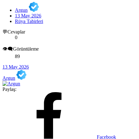
Argun
13 May 2026
Rüya Tabirleri
💬Cevaplar
0
👁️‍🗨️Görüntüleme
89
13 May 2026
Argun
Paylaş:
Facebook