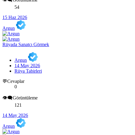
54
15 Haz 2026
Argun
Rüyada Sanatçı Görmek
Argun
14 May 2026
Rüya Tabirleri
💬Cevaplar
0
👁️‍🗨️Görüntüleme
121
14 May 2026
Argun