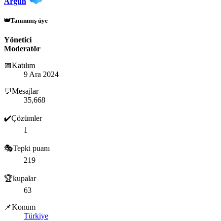
Argun
👑Tanınmış üye
Yönetici
Moderatör
📅Katılım
9 Ara 2024
💬Mesajlar
35,668
✔️Çözümler
1
🎭Tepki puanı
219
🏆kupalar
63
📌Konum
Türkiye