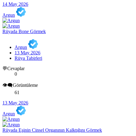
14 May 2026
Argun
Rüyada Bone Görmek
Argun
13 May 2026
Rüya Tabirleri
💬Cevaplar
0
👁️‍🗨️Görüntüleme
61
13 May 2026
Argun
Rüyada Eşinin Cinsel Organının Kalktığını Görmek