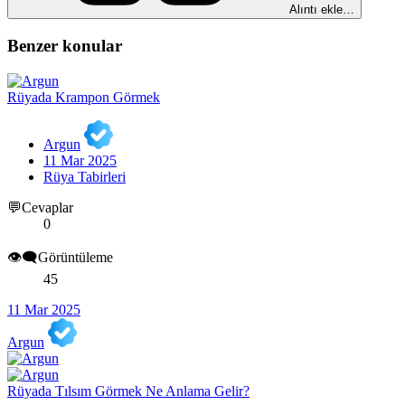
Alıntı ekle…
Benzer konular
Rüyada Krampon Görmek
Argun
11 Mar 2025
Rüya Tabirleri
💬Cevaplar
0
👁️‍🗨️Görüntüleme
45
11 Mar 2025
Argun
Rüyada Tılsım Görmek Ne Anlama Gelir?