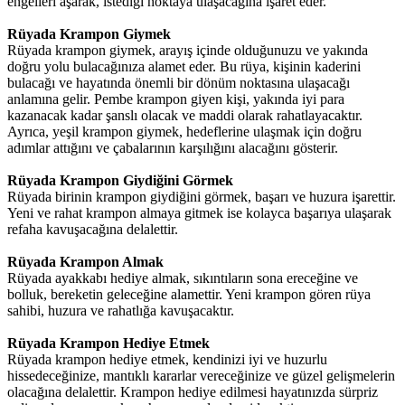
engelleri aşarak, istediği noktaya ulaşacağına işaret eder.
Rüyada Krampon Giymek
Rüyada krampon giymek, arayış içinde olduğunuzu ve yakında
doğru yolu bulacağınıza alamet eder. Bu rüya, kişinin kaderini
bulacağı ve hayatında önemli bir dönüm noktasına ulaşacağı
anlamına gelir. Pembe krampon giyen kişi, yakında iyi para
kazanacak kadar şanslı olacak ve maddi olarak rahatlayacaktır.
Ayrıca, yeşil krampon giymek, hedeflerine ulaşmak için doğru
adımlar attığını ve çabalarının karşılığını alacağını gösterir.
Rüyada Krampon Giydiğini Görmek
Rüyada birinin krampon giydiğini görmek, başarı ve huzura işarettir.
Yeni ve rahat krampon almaya gitmek ise kolayca başarıya ulaşarak
refaha kavuşacağına delalettir.
Rüyada Krampon Almak
Rüyada ayakkabı hediye almak, sıkıntıların sona ereceğine ve
bolluk, bereketin geleceğine alamettir. Yeni krampon gören rüya
sahibi, huzura ve rahatlığa kavuşacaktır.
Rüyada Krampon Hediye Etmek
Rüyada krampon hediye etmek, kendinizi iyi ve huzurlu
hissedeceğinize, mantıklı kararlar vereceğinize ve güzel gelişmelerin
olacağına delalettir. Krampon hediye edilmesi hayatınızda sürpriz