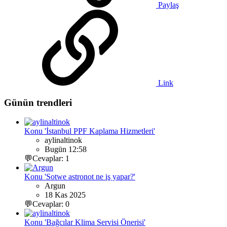
Paylaş
Link
Günün trendleri
Konu 'İstanbul PPF Kaplama Hizmetleri'
aylinaltinok
Bugün 12:58
💬Cevaplar: 1
Konu 'Sotwe astronot ne iş yapar?'
Argun
18 Kas 2025
💬Cevaplar: 0
Konu 'Bağcılar Klima Servisi Önerisi'