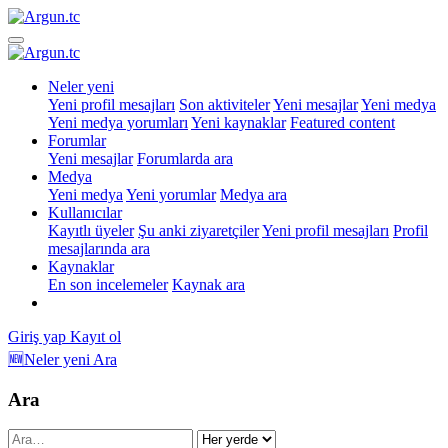
Neler yeni
Yeni profil mesajları
Son aktiviteler
Yeni mesajlar
Yeni medya
Yeni medya yorumları
Yeni kaynaklar
Featured content
Forumlar
Yeni mesajlar
Forumlarda ara
Medya
Yeni medya
Yeni yorumlar
Medya ara
Kullanıcılar
Kayıtlı üyeler
Şu anki ziyaretçiler
Yeni profil mesajları
Profil
mesajlarında ara
Kaynaklar
En son incelemeler
Kaynak ara
Giriş yap
Kayıt ol
🆕Neler yeni
Ara
Ara