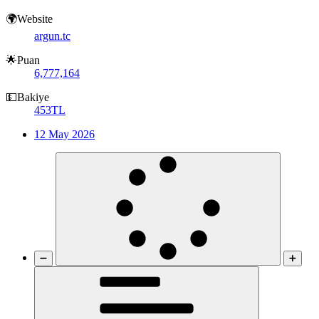
🌍Website
argun.tc
🌟Puan
6,777,164
💵Bakiye
453TL
12 May 2026
➖
➕