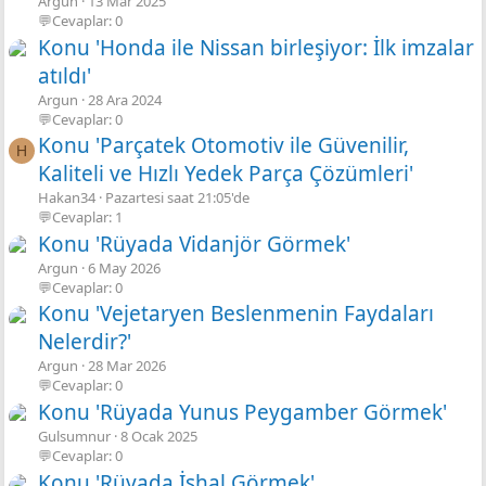
Argun
13 Mar 2025
💬Cevaplar: 0
Konu 'Honda ile Nissan birleşiyor: İlk imzalar
atıldı'
Argun
28 Ara 2024
💬Cevaplar: 0
Konu 'Parçatek Otomotiv ile Güvenilir,
H
Kaliteli ve Hızlı Yedek Parça Çözümleri'
Hakan34
Pazartesi saat 21:05'de
💬Cevaplar: 1
Konu 'Rüyada Vidanjör Görmek'
Argun
6 May 2026
💬Cevaplar: 0
Konu 'Vejetaryen Beslenmenin Faydaları
Nelerdir?'
Argun
28 Mar 2026
💬Cevaplar: 0
Konu 'Rüyada Yunus Peygamber Görmek'
Gulsumnur
8 Ocak 2025
💬Cevaplar: 0
Konu 'Rüyada İshal Görmek'