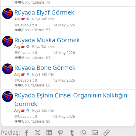
👁️‍🗨️Görüntüleme
79
Rüyada Elyaf Görmek
Argun
Rüya Tabirleri
💬Cevaplar
0
14 May 2026
👁️‍🗨️Görüntüleme
57
Rüyada Muska Görmek
Argun
Rüya Tabirleri
💬Cevaplar
0
14 May 2026
👁️‍🗨️Görüntüleme
62
Rüyada Bone Görmek
Argun
Rüya Tabirleri
💬Cevaplar
0
13 May 2026
👁️‍🗨️Görüntüleme
60
Rüyada Eşinin Cinsel Organının Kalktığını
Görmek
Argun
Rüya Tabirleri
💬Cevaplar
0
13 May 2026
👁️‍🗨️Görüntüleme
89
Facebook
X
LinkedIn
Pinterest
Tumblr
WhatsApp
E-posta
Link
Paylaş: