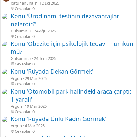
batuhanunalir
12 Eki 2025
💬Cevaplar: 0
Konu 'Ürodinami testinin dezavantajları
nelerdir?'
Gulsumnur
24 Ağu 2025
💬Cevaplar: 0
Konu 'Obezite için psikolojik tedavi mümkün
mü?'
Gulsumnur
24 Tem 2025
💬Cevaplar: 0
Konu 'Rüyada Dekan Görmek'
Argun
29 Mar 2025
💬Cevaplar: 0
Konu 'Otomobil park halindeki araca çarptı:
1 yaralı'
Argun
19 Mar 2025
💬Cevaplar: 0
Konu 'Rüyada Ünlü Kadın Görmek'
Argun
4 Mar 2025
💬Cevaplar: 0