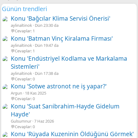
Günün trendleri
Konu 'Bağcılar Klima Servisi Önerisi'
aylinaltinok
Dün 23:30 da
💬Cevaplar: 1
Konu 'Batman Vinç Kiralama Firması'
aylinaltinok
Dün 19:47 da
💬Cevaplar: 1
Konu 'Endüstriyel Kodlama ve Markalama
Sistemleri'
aylinaltinok
Dün 17:38 da
💬Cevaplar: 0
Konu 'Sotwe astronot ne iş yapar?'
Argun
18 Kas 2025
💬Cevaplar: 0
Konu 'Suat Sarıibrahim-Hayde Gidelum
Hayde'
Gulsumnur
7 Haz 2026
💬Cevaplar: 0
Konu 'Rüyada Kuzeninin Öldüğünü Görmek'