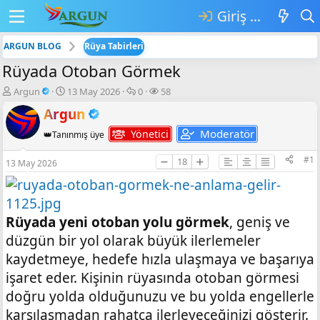
Giriş yap
ARGUN BLOG
Rüya Tabirleri
Rüyada Otoban Görmek
K
B
💬
👁️‍🗨️
Argun
13 May 2026
0
58
o
a
C
G
Argun
n
ş
e
ö
b
l
v
r
Moderatör
Yönetici
👑Tanınmış üye
u
a
a
ü
y
n
p
n
#1
➖
18
➕
13 May 2026
u
g
l
t
b
ı
a
ü
a
ç
r
l
ş
t
e
l
a
m
Rüyada yeni otoban yolu görmek
, geniş ve
a
r
e
düzgün bir yol olarak büyük ilerlemeler
t
i
kaydetmeye, hedefe hızla ulaşmaya ve başarıya
a
h
n
i
işaret eder. Kişinin rüyasında otoban görmesi
doğru yolda olduğunuzu ve bu yolda engellerle
karşılaşmadan rahatça ilerleyeceğinizi gösterir.