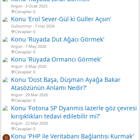
Argun
3 Ocak 2025
💬Cevaplar: 0
Konu 'Erol Sever-Gül ki Güller Açsın'
Gulsumnur
7 Haz 2026
💬Cevaplar: 0
Konu 'Rüyada Dut Ağacı Görmek'
Argun
7 May 2026
💬Cevaplar: 0
Konu 'Rüyada Ormancı Görmek'
Argun
6 May 2026
💬Cevaplar: 0
Konu 'Dost Başa, Düşman Ayağa Bakar
Atasözünün Anlamı Nedir?'
Argun
29 Mar 2026
💬Cevaplar: 0
Konu 'Fotona SP Dyanmis lazerle göz çevresi
kırışıklıkları tedavi edilebilir mi?'
Argun
22 Mar 2026
💬Cevaplar: 0
Konu 'PHP ile Veritabanı Bağlantısı Kurmak'
B