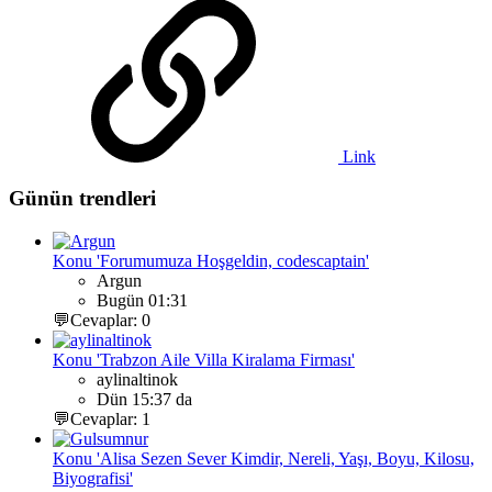
Link
Günün trendleri
Konu 'Forumumuza Hoşgeldin, codescaptain'
Argun
Bugün 01:31
💬Cevaplar: 0
Konu 'Trabzon Aile Villa Kiralama Firması'
aylinaltinok
Dün 15:37 da
💬Cevaplar: 1
Konu 'Alisa Sezen Sever Kimdir, Nereli, Yaşı, Boyu, Kilosu,
Biyografisi'