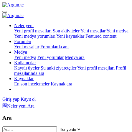
Neler yeni
Yeni profil mesajları
Son aktiviteler
Yeni mesajlar
Yeni medya
Yeni medya yorumları
Yeni kaynaklar
Featured content
Forumlar
Yeni mesajlar
Forumlarda ara
Medya
Yeni medya
Yeni yorumlar
Medya ara
Kullanıcılar
Kayıtlı üyeler
Şu anki ziyaretçiler
Yeni profil mesajları
Profil
mesajlarında ara
Kaynaklar
En son incelemeler
Kaynak ara
Giriş yap
Kayıt ol
🆕Neler yeni
Ara
Ara