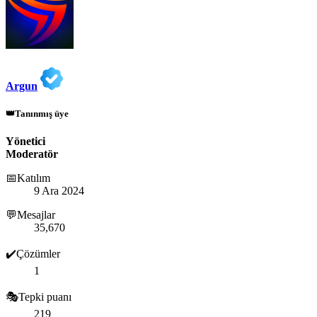
Argun
👑Tanınmış üye
Yönetici
Moderatör
📅Katılım
9 Ara 2024
💬Mesajlar
35,670
✔️Çözümler
1
🎭Tepki puanı
219