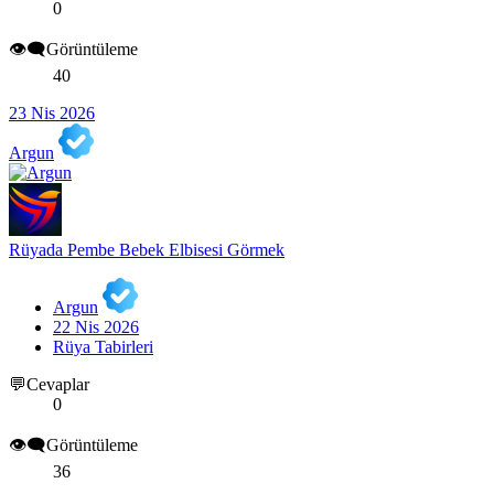
0
👁️‍🗨️Görüntüleme
40
23 Nis 2026
Argun
Rüyada Pembe Bebek Elbisesi Görmek
Argun
22 Nis 2026
Rüya Tabirleri
💬Cevaplar
0
👁️‍🗨️Görüntüleme
36