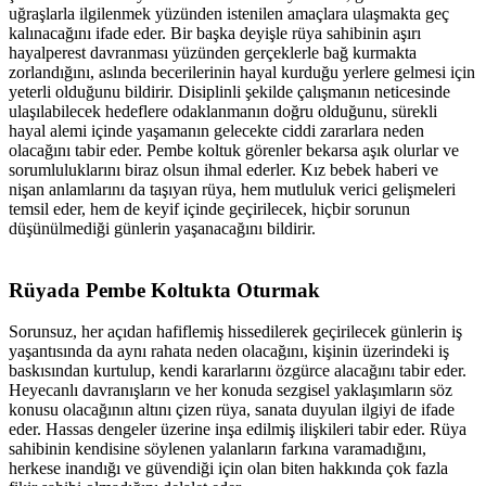
uğraşlarla ilgilenmek yüzünden istenilen amaçlara ulaşmakta geç
kalınacağını ifade eder. Bir başka deyişle rüya sahibinin aşırı
hayalperest davranması yüzünden gerçeklerle bağ kurmakta
zorlandığını, aslında becerilerinin hayal kurduğu yerlere gelmesi için
yeterli olduğunu bildirir. Disiplinli şekilde çalışmanın neticesinde
ulaşılabilecek hedeflere odaklanmanın doğru olduğunu, sürekli
hayal alemi içinde yaşamanın gelecekte ciddi zararlara neden
olacağını tabir eder. Pembe koltuk görenler bekarsa aşık olurlar ve
sorumluluklarını biraz olsun ihmal ederler. Kız bebek haberi ve
nişan anlamlarını da taşıyan rüya, hem mutluluk verici gelişmeleri
temsil eder, hem de keyif içinde geçirilecek, hiçbir sorunun
düşünülmediği günlerin yaşanacağını bildirir.
Rüyada Pembe Koltukta Oturmak​
Sorunsuz, her açıdan hafiflemiş hissedilerek geçirilecek günlerin iş
yaşantısında da aynı rahata neden olacağını, kişinin üzerindeki iş
baskısından kurtulup, kendi kararlarını özgürce alacağını tabir eder.
Heyecanlı davranışların ve her konuda sezgisel yaklaşımların söz
konusu olacağının altını çizen rüya, sanata duyulan ilgiyi de ifade
eder. Hassas dengeler üzerine inşa edilmiş ilişkileri tabir eder. Rüya
sahibinin kendisine söylenen yalanların farkına varamadığını,
herkese inandığı ve güvendiği için olan biten hakkında çok fazla