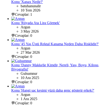
Konu 'Xanax Nedir?'
batuhanunalir
10 Tem 2026
💬Cevaplar: 1
Konu 'Rüyada Ata Lira Görmek'
Argun
3 May 2026
💬Cevaplar: 0
Konu '45 Yaş Üstü Rektal Kanama Neden Daha Risklidir?'
Argun
27 Mar 2026
💬Cevaplar: 0
Konu 'Danny Makkelie Kimdir, Nereli, Yaşı, Boyu, Kilosu,
Biyografisi'
Gulsumnur
10 Ara 2025
💬Cevaplar: 0
Konu 'Hangi saç kesimi yüzü daha genç gösterir erkek?'
Argun
1 Ara 2025
💬Cevaplar: 0