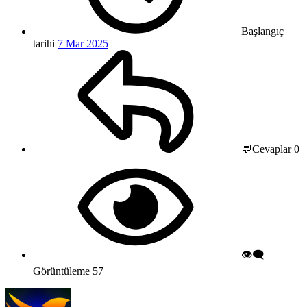
Başlangıç
tarihi
7 Mar 2025
💬Cevaplar
0
👁️‍🗨️
Görüntüleme
57