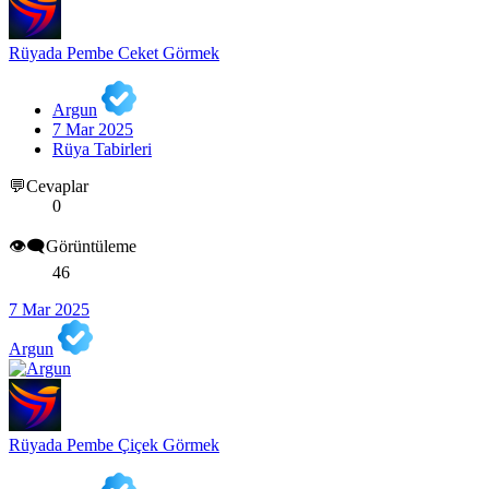
Rüyada Pembe Ceket Görmek
Argun
7 Mar 2025
Rüya Tabirleri
💬Cevaplar
0
👁️‍🗨️Görüntüleme
46
7 Mar 2025
Argun
Rüyada Pembe Çiçek Görmek