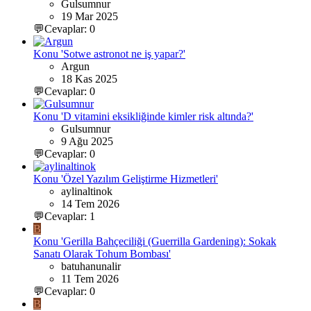
Gulsumnur
19 Mar 2025
💬Cevaplar: 0
Konu 'Sotwe astronot ne iş yapar?'
Argun
18 Kas 2025
💬Cevaplar: 0
Konu 'D vitamini eksikliğinde kimler risk altında?'
Gulsumnur
9 Ağu 2025
💬Cevaplar: 0
Konu 'Özel Yazılım Geliştirme Hizmetleri'
aylinaltinok
14 Tem 2026
💬Cevaplar: 1
B
Konu 'Gerilla Bahçeciliği (Guerrilla Gardening): Sokak
Sanatı Olarak Tohum Bombası'
batuhanunalir
11 Tem 2026
💬Cevaplar: 0
B