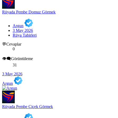
Rüyada Pembe Domuz Görmek
Argun
3 May 2026
Rüya Tabirleri
💬Cevaplar
0
👁️‍🗨️Görüntüleme
31
3 May 2026
Argun
Rüyada Pembe Çiçek Görmek