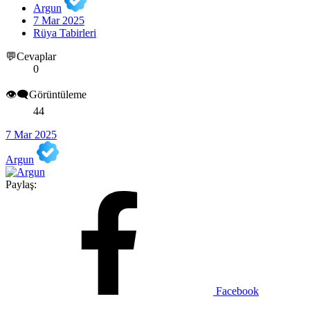
Argun
7 Mar 2025
Rüya Tabirleri
💬Cevaplar
0
👁️‍🗨️Görüntüleme
44
7 Mar 2025
Argun
Paylaş:
Facebook