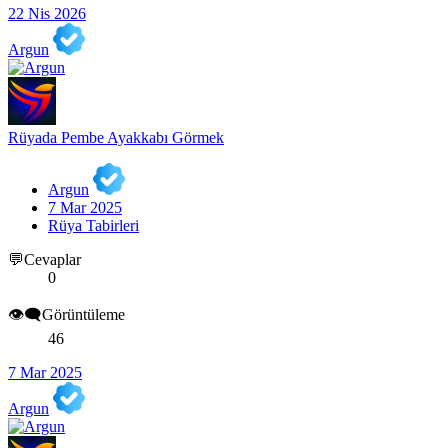
22 Nis 2026
Argun
Rüyada Pembe Ayakkabı Görmek
Argun
7 Mar 2025
Rüya Tabirleri
💬Cevaplar
0
👁️‍🗨️Görüntüleme
46
7 Mar 2025
Argun