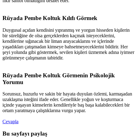
fikir sahibi olmadığını delalet eder.
Rüyada Pembe Koltuk Kılıfı Görmek​
Duygusal açıdan kendisini yıpranmış ve yorgun hisseden kişilerin
bir süreliğine de olsa gerçeklerden kaçmak isteyeceklerini,
kendilerine sığınacak bir liman arayacaklarını ve içlerinde
yaşadıkları çatışmadan kimseye bahsetmeyeceklerini bildirir. Her
şeyi yolunda gibi göstermek, sevilen kişileri üzmemek adına iyimser
görünmeye çalışmanın tabiridir.
Rüyada Pembe Koltuk Görmenin Psikolojik
Yorumu​
Sorunsuz, huzurlu ve sakin bir hayata duyulan özlemi, karmaşadan
uzaklaşma isteğini ifade eder. Genellikle yoğun ve koşturmaca
içinde yaşayan kimselerin kendileriyle baş başa kalabilecekleri bir
ortam yaratmaya çalıştıklarına vurgu yapar.
Cevapla
Bu sayfayı paylaş