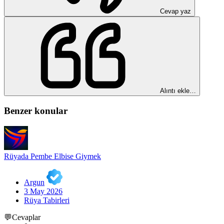
Cevap yaz
Alıntı ekle…
Benzer konular
Rüyada Pembe Elbise Giymek
Argun
3 May 2026
Rüya Tabirleri
💬Cevaplar