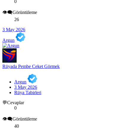
0
👁️‍🗨️Görüntüleme
26
3 May 2026
Argun
Rüyada Pembe Ceket Görmek
Argun
3 May 2026
Rüya Tabirleri
💬Cevaplar
0
👁️‍🗨️Görüntüleme
40