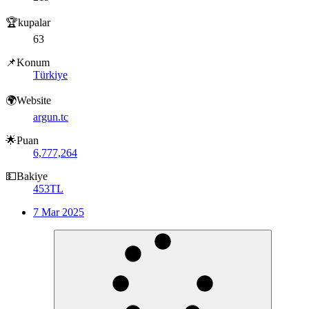
🏆kupalar
63
📌Konum
Türkiye
🌍Website
argun.tc
🌟Puan
6,777,264
💵Bakiye
453TL
7 Mar 2025