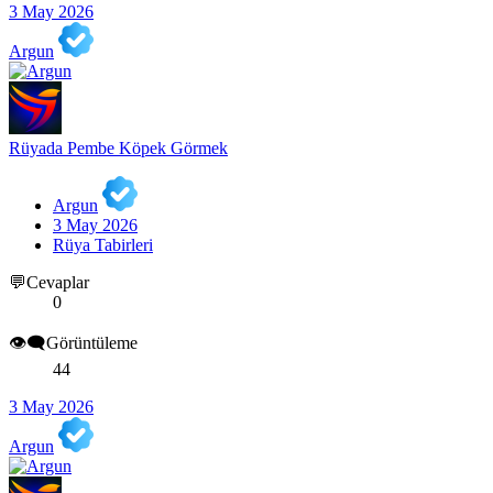
3 May 2026
Argun
Rüyada Pembe Köpek Görmek
Argun
3 May 2026
Rüya Tabirleri
💬Cevaplar
0
👁️‍🗨️Görüntüleme
44
3 May 2026
Argun