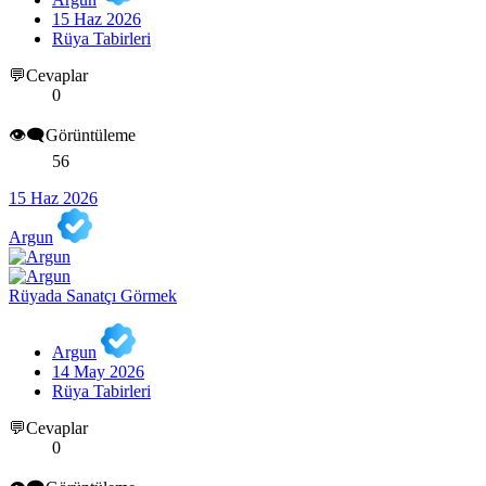
15 Haz 2026
Rüya Tabirleri
💬Cevaplar
0
👁️‍🗨️Görüntüleme
56
15 Haz 2026
Argun
Rüyada Sanatçı Görmek
Argun
14 May 2026
Rüya Tabirleri
💬Cevaplar
0