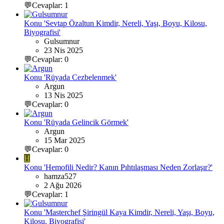
💬Cevaplar: 1
Konu 'Sevtap Özaltun Kimdir, Nereli, Yaşı, Boyu, Kilosu,
Biyografisi'
Gulsumnur
23 Nis 2025
💬Cevaplar: 0
Konu 'Rüyada Cezbelenmek'
Argun
13 Nis 2025
💬Cevaplar: 0
Konu 'Rüyada Gelincik Görmek'
Argun
15 Mar 2025
💬Cevaplar: 0
H
Konu 'Hemofili Nedir? Kanın Pıhtılaşması Neden Zorlaşır?'
hamza527
2 Ağu 2026
💬Cevaplar: 1
Konu 'Masterchef Şiringül Kaya Kimdir, Nereli, Yaşı, Boyu,
Kilosu, Biyografisi'