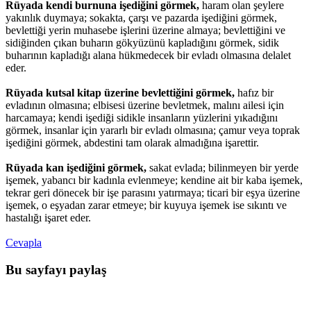
Rüyada kendi burnuna işediğini görmek,
haram olan şeylere
yakınlık duymaya; sokakta, çarşı ve pazarda işediğini görmek,
bevlettiği yerin muhasebe işlerini üzerine almaya; bevlettiğini ve
sidiğinden çıkan buharın gökyüzünü kapladığını görmek, sidik
buharının kapladığı alana hükmedecek bir evladı olmasına delalet
eder.
Rüyada kutsal kitap üzerine bevlettiğini görmek,
hafız bir
evladının olmasına; elbisesi üzerine bevletmek, malını ailesi için
harcamaya; kendi işediği sidikle insanların yüzlerini yıkadığını
görmek, insanlar için yararlı bir evladı olmasına; çamur veya toprak
işediğini görmek, abdestini tam olarak almadığına işarettir.
Rüyada kan işediğini görmek,
sakat evlada; bilinmeyen bir yerde
işemek, yabancı bir kadınla evlenmeye; kendine ait bir kaba işemek,
tekrar geri dönecek bir işe parasını yatırmaya; ticari bir eşya üzerine
işemek, o eşyadan zarar etmeye; bir kuyuya işemek ise sıkıntı ve
hastalığı işaret eder.
Cevapla
Bu sayfayı paylaş