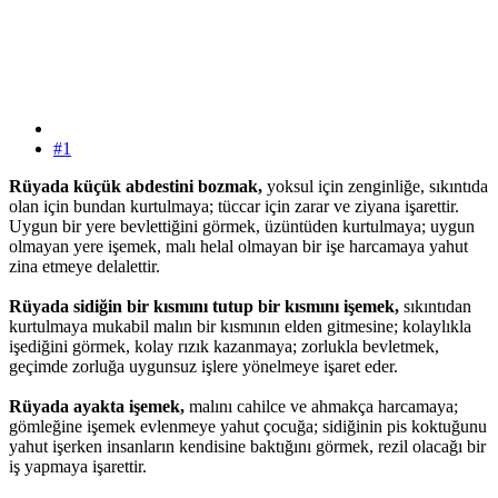
#1
Rüyada küçük abdestini bozmak,
yoksul için zenginliğe, sıkıntıda
olan için bundan kurtulmaya; tüccar için zarar ve ziyana işarettir.
Uygun bir yere bevlettiğini görmek, üzüntüden kurtulmaya; uygun
olmayan yere işemek, malı helal olmayan bir işe harcamaya yahut
zina etmeye delalettir.
Rüyada sidiğin bir kısmını tutup bir kısmını işemek,
sıkıntıdan
kurtulmaya mukabil malın bir kısmının elden gitmesine; kolaylıkla
işediğini görmek, kolay rızık kazanmaya; zorlukla bevletmek,
geçimde zorluğa uygunsuz işlere yönelmeye işaret eder.
Rüyada ayakta işemek,
malını cahilce ve ahmakça harcamaya;
gömleğine işemek evlenmeye yahut çocuğa; sidiğinin pis koktuğunu
yahut işerken insanların kendisine baktığını görmek, rezil olacağı bir
iş yapmaya işarettir.