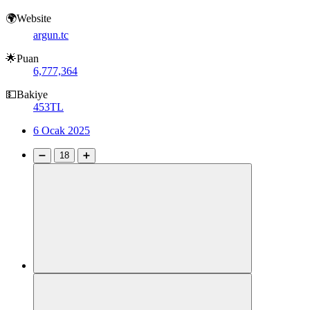
🌍Website
argun.tc
🌟Puan
6,777,364
💵Bakiye
453TL
6 Ocak 2025
➖
18
➕