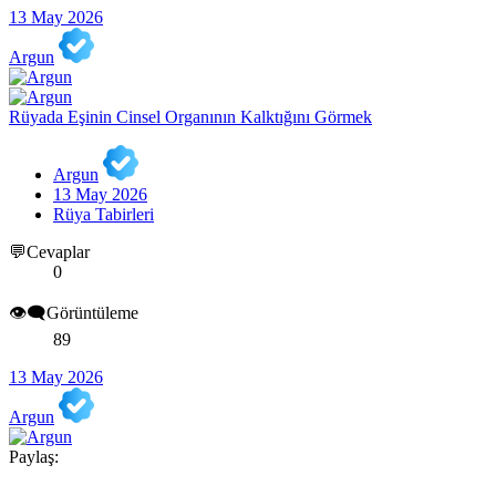
13 May 2026
Argun
Rüyada Eşinin Cinsel Organının Kalktığını Görmek
Argun
13 May 2026
Rüya Tabirleri
💬Cevaplar
0
👁️‍🗨️Görüntüleme
89
13 May 2026
Argun
Paylaş: