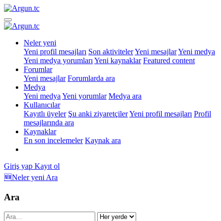
Neler yeni
Yeni profil mesajları
Son aktiviteler
Yeni mesajlar
Yeni medya
Yeni medya yorumları
Yeni kaynaklar
Featured content
Forumlar
Yeni mesajlar
Forumlarda ara
Medya
Yeni medya
Yeni yorumlar
Medya ara
Kullanıcılar
Kayıtlı üyeler
Şu anki ziyaretçiler
Yeni profil mesajları
Profil
mesajlarında ara
Kaynaklar
En son incelemeler
Kaynak ara
Giriş yap
Kayıt ol
🆕Neler yeni
Ara
Ara