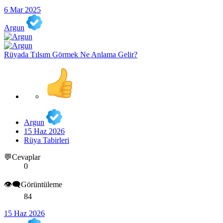
6 Mar 2025
Argun
Rüyada Tılsım Görmek Ne Anlama Gelir?
Argun
15 Haz 2026
Rüya Tabirleri
💬Cevaplar
0
👁️‍🗨️Görüntüleme
84
15 Haz 2026