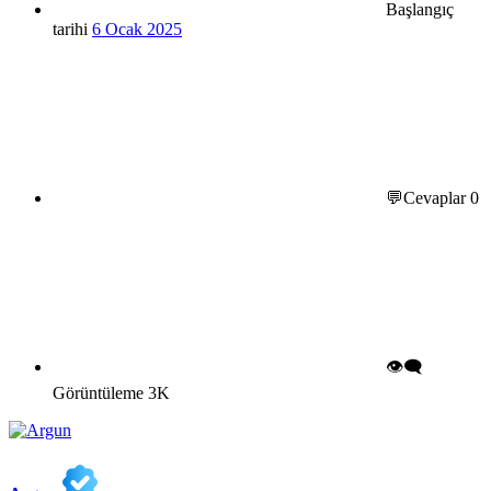
Başlangıç
tarihi
6 Ocak 2025
💬Cevaplar
0
👁️‍🗨️
Görüntüleme
3K