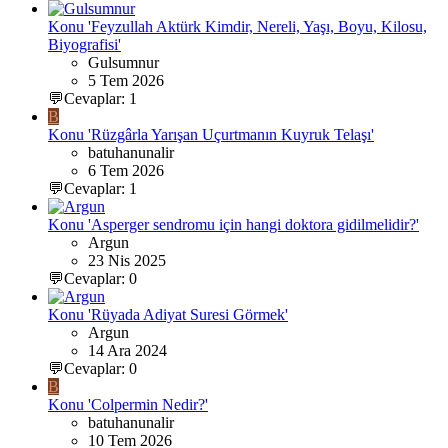
Konu 'Feyzullah Aktürk Kimdir, Nereli, Yaşı, Boyu, Kilosu,
Biyografisi'
Gulsumnur
5 Tem 2026
💬Cevaplar: 1
B
Konu 'Rüzgârla Yarışan Uçurtmanın Kuyruk Telaşı'
batuhanunalir
6 Tem 2026
💬Cevaplar: 1
Konu 'Asperger sendromu için hangi doktora gidilmelidir?'
Argun
23 Nis 2025
💬Cevaplar: 0
Konu 'Rüyada Adiyat Suresi Görmek'
Argun
14 Ara 2024
💬Cevaplar: 0
B
Konu 'Colpermin Nedir?'
batuhanunalir
10 Tem 2026