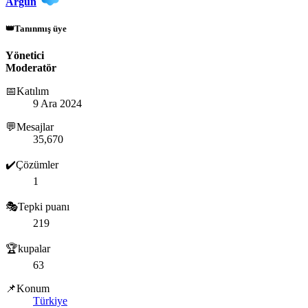
Argun
👑Tanınmış üye
Yönetici
Moderatör
📅Katılım
9 Ara 2024
💬Mesajlar
35,670
✔️Çözümler
1
🎭Tepki puanı
219
🏆kupalar
63
📌Konum
Türkiye