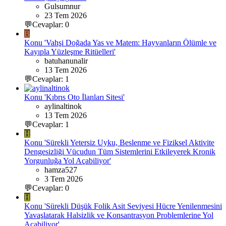
Gulsumnur
23 Tem 2026
💬Cevaplar: 0
B
Konu 'Vahşi Doğada Yas ve Matem: Hayvanların Ölümle ve
Kayıpla Yüzleşme Ritüelleri'
batuhanunalir
13 Tem 2026
💬Cevaplar: 1
Konu 'Kıbrıs Oto İlanları Sitesi'
aylinaltinok
13 Tem 2026
💬Cevaplar: 1
H
Konu 'Sürekli Yetersiz Uyku, Beslenme ve Fiziksel Aktivite
Dengesizliği Vücudun Tüm Sistemlerini Etkileyerek Kronik
Yorgunluğa Yol Açabiliyor'
hamza527
3 Tem 2026
💬Cevaplar: 0
H
Konu 'Sürekli Düşük Folik Asit Seviyesi Hücre Yenilenmesini
Yavaşlatarak Halsizlik ve Konsantrasyon Problemlerine Yol
Açabiliyor'