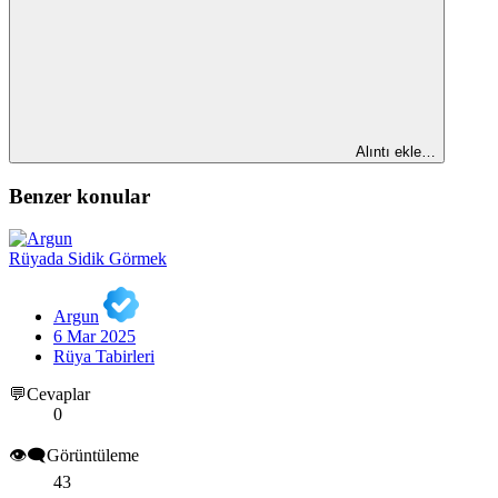
Alıntı ekle…
Benzer konular
Rüyada Sidik Görmek
Argun
6 Mar 2025
Rüya Tabirleri
💬Cevaplar
0
👁️‍🗨️Görüntüleme
43