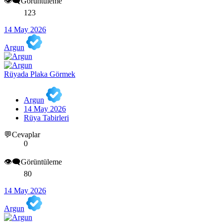
👁️‍🗨️Görüntüleme
123
14 May 2026
Argun
Rüyada Plaka Görmek
Argun
14 May 2026
Rüya Tabirleri
💬Cevaplar
0
👁️‍🗨️Görüntüleme
80
14 May 2026
Argun