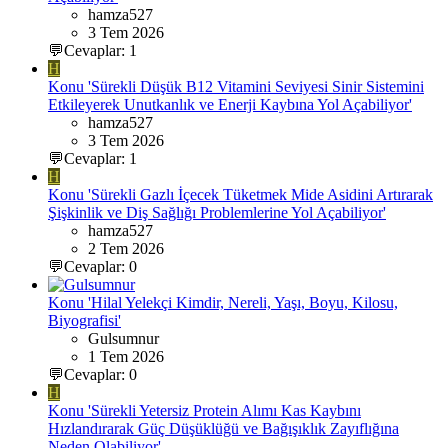
hamza527
3 Tem 2026
💬Cevaplar: 1
H
Konu 'Sürekli Düşük B12 Vitamini Seviyesi Sinir Sistemini
Etkileyerek Unutkanlık ve Enerji Kaybına Yol Açabiliyor'
hamza527
3 Tem 2026
💬Cevaplar: 1
H
Konu 'Sürekli Gazlı İçecek Tüketmek Mide Asidini Artırarak
Şişkinlik ve Diş Sağlığı Problemlerine Yol Açabiliyor'
hamza527
2 Tem 2026
💬Cevaplar: 0
Konu 'Hilal Yelekçi Kimdir, Nereli, Yaşı, Boyu, Kilosu,
Biyografisi'
Gulsumnur
1 Tem 2026
💬Cevaplar: 0
H
Konu 'Sürekli Yetersiz Protein Alımı Kas Kaybını
Hızlandırarak Güç Düşüklüğü ve Bağışıklık Zayıflığına
Neden Olabiliyor'