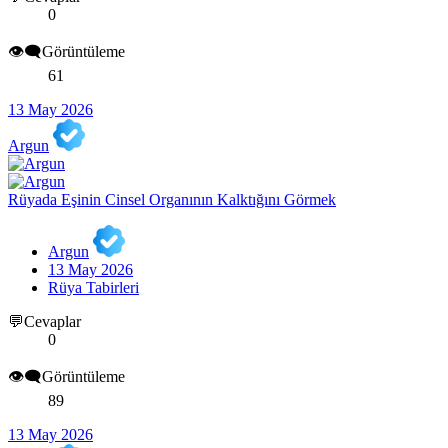
0
👁️‍🗨️Görüntüleme
61
13 May 2026
Argun
Rüyada Eşinin Cinsel Organının Kalktığını Görmek
Argun
13 May 2026
Rüya Tabirleri
💬Cevaplar
0
👁️‍🗨️Görüntüleme
89
13 May 2026