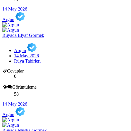
14 May 2026
Argun
Rüyada Elyaf Görmek
Argun
14 May 2026
Rüya Tabirleri
💬Cevaplar
0
👁️‍🗨️Görüntüleme
58
14 May 2026
Argun
Rüyada Muska Görmek