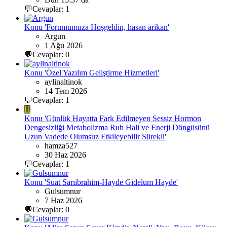
💬Cevaplar: 1
Konu 'Forumumuza Hoşgeldin, hasan arikan'
Argun
1 Ağu 2026
💬Cevaplar: 0
Konu 'Özel Yazılım Geliştirme Hizmetleri'
aylinaltinok
14 Tem 2026
💬Cevaplar: 1
H
Konu 'Günlük Hayatta Fark Edilmeyen Sessiz Hormon
Dengesizliği Metabolizma Ruh Hali ve Enerji Döngüsünü
Uzun Vadede Olumsuz Etkileyebilir Sürekli'
hamza527
30 Haz 2026
💬Cevaplar: 1
Konu 'Suat Sarıibrahim-Hayde Gidelum Hayde'
Gulsumnur
7 Haz 2026
💬Cevaplar: 0