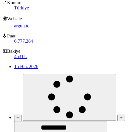
📌Konum
Türkiye
🌍Website
argun.tc
🌟Puan
6,777,264
💵Bakiye
453TL
15 Haz 2026
➖
➕