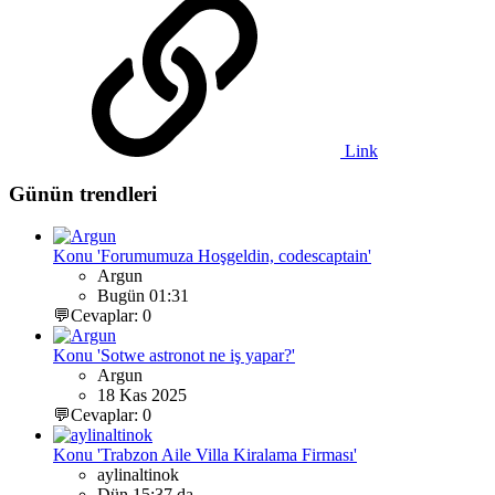
Link
Günün trendleri
Konu 'Forumumuza Hoşgeldin, codescaptain'
Argun
Bugün 01:31
💬Cevaplar: 0
Konu 'Sotwe astronot ne iş yapar?'
Argun
18 Kas 2025
💬Cevaplar: 0
Konu 'Trabzon Aile Villa Kiralama Firması'
aylinaltinok
Dün 15:37 da