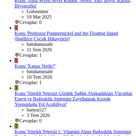
Konu 'Alisa Sezen Sever Kimdir, Nereli, Yaşı, Boyu, Kilosu,
Biyografisi'
Gulsumnur
19 Mar 2025
💬Cevaplar: 0
B
Konu 'Professor Pumpernickel and the Floating Island
(İngilizce Çocuk Hikayeleri)'
batuhanunalir
11 Tem 2026
💬Cevaplar: 1
B
Konu 'Xanax Nedir?'
batuhanunalir
10 Tem 2026
💬Cevaplar: 1
H
Konu 'Sürekli Yetersiz Günlük Sağlık Alışkanlıkları Vücudun
Enerji ve Bağışıklık Sistemini Zayıflatarak Kronik
Yorgunluğa Yol Açabiliyor'
hamza527
3 Tem 2026
💬Cevaplar: 0
H
Konu 'Sürekli Yetersiz C Vitamini Alımı Bağışıklık Sistemini