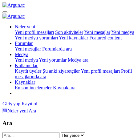
Neler yeni
Yeni profil mesajları
Son aktiviteler
Yeni mesajlar
Yeni medya
Yeni medya yorumları
Yeni kaynaklar
Featured content
Forumlar
Yeni mesajlar
Forumlarda ara
Medya
Yeni medya
Yeni yorumlar
Medya ara
Kullanıcılar
Kayıtlı üyeler
Şu anki ziyaretçiler
Yeni profil mesajları
Profil
mesajlarında ara
Kaynaklar
En son incelemeler
Kaynak ara
Giriş yap
Kayıt ol
🆕Neler yeni
Ara
Ara