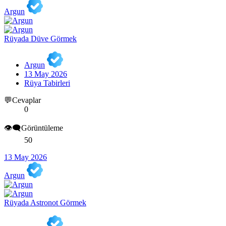
Argun
Rüyada Düve Görmek
Argun
13 May 2026
Rüya Tabirleri
💬Cevaplar
0
👁️‍🗨️Görüntüleme
50
13 May 2026
Argun
Rüyada Astronot Görmek