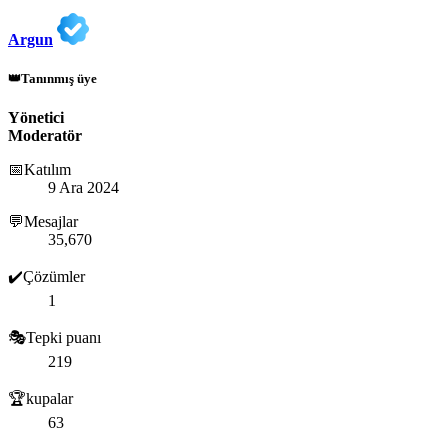
Argun
👑Tanınmış üye
Yönetici
Moderatör
📅Katılım
9 Ara 2024
💬Mesajlar
35,670
✔️Çözümler
1
🎭Tepki puanı
219
🏆kupalar
63