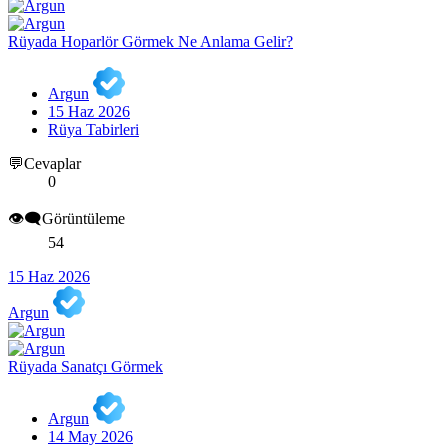
Rüyada Hoparlör Görmek Ne Anlama Gelir?
Argun
15 Haz 2026
Rüya Tabirleri
💬Cevaplar
0
👁️‍🗨️Görüntüleme
54
15 Haz 2026
Argun
Rüyada Sanatçı Görmek
Argun
14 May 2026