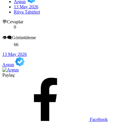
Argun
13 May 2026
Rüya Tabirleri
💬Cevaplar
0
👁️‍🗨️Görüntüleme
66
13 May 2026
Argun
Paylaş:
Facebook