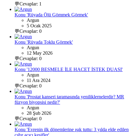
💬Cevaplar: 1
Konu 'Rüyada Ölü Gömmek Görmek'
Argun
5 Ocak 2025
💬Cevaplar: 0
Konu 'Rüyada Toklu Görmek'
Argun
12 May 2026
💬Cevaplar: 0
Konu '12000 BESMELE İLE HACET İSTEK DUASI'
Argun
11 Ara 2024
💬Cevaplar: 0
Konu 'Prostat kanseri taramasında yeniliklernelerdir? MR
füzyon biyopsisi nedir?'
Argun
28 Şub 2026
💬Cevaplar: 0
Konu 'Evrenin ilk dönemlerine ışık tuttu: 3 yılda elde edilen
çığır açıcı keşifler'