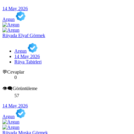
14 May 2026
Argun
Rüyada Elyaf Görmek
Argun
14 May 2026
Rüya Tabirleri
💬Cevaplar
0
👁️‍🗨️Görüntüleme
57
14 May 2026
Argun
Rüyada Muska Görmek