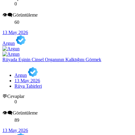
0
👁️‍🗨️Görüntüleme
60
13 May 2026
Argun
Rüyada Eşinin Cinsel Organının Kalktığını Görmek
Argun
13 May 2026
Rüya Tabirleri
💬Cevaplar
0
👁️‍🗨️Görüntüleme
89
13 May 2026