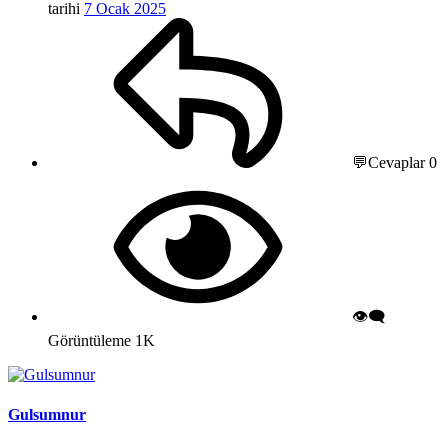
tarihi
7 Ocak 2025
💬Cevaplar
0
👁️‍🗨️
Görüntüleme
1K
Gulsumnur