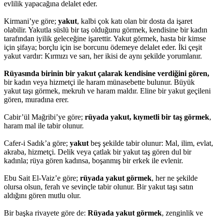
evlilik yapacağına delalet eder.
Kirmani’ye göre;
yakut
, kalbi çok katı olan bir dosta da işaret
olabilir. Yakutla süslü bir taş olduğunu görmek, kendisine bir kadın
tarafından iyilik geleceğine işarettir. Yakut görmek, hasta bir kimse
için şifaya; borçlu için ise borcunu ödemeye delalet eder. İki çeşit
yakut vardır: Kırmızı ve sarı, her ikisi de aynı şekilde yorumlanır.
Rüyasında birinin bir yakut çalarak kendisine verdiğini gören,
bir kadın veya hizmetçi ile haram münasebette bulunur. Büyük
yakut taşı görmek, mekruh ve haram maldır. Eline bir yakut geçileni
gören, muradına erer.
Cabir’ül Mağribi’ye göre;
rüyada yakut, kıymetli bir taş görmek
,
haram mal ile tabir olunur.
Cafer-i Sadık’a göre;
yakut
beş şekilde tabir olunur: Mal, ilim, evlat,
akraba, hizmetçi. Delik veya çatlak bir yakut taş gören dul bir
kadınla; rüya gören kadınsa, boşanmış bir erkek ile evlenir.
Ebu Sait El-Vaiz’e göre;
rüyada yakut görmek
, her ne şekilde
olursa olsun, ferah ve sevinçle tabir olunur. Bir yakut taşı satın
aldığını gören mutlu olur.
Bir başka rivayete göre de:
Rüyada yakut görmek
, zenginlik ve