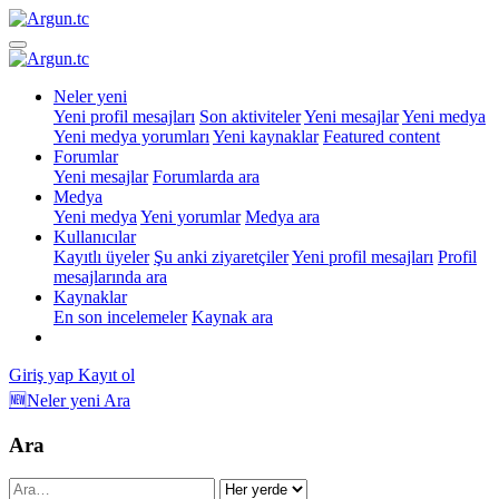
Neler yeni
Yeni profil mesajları
Son aktiviteler
Yeni mesajlar
Yeni medya
Yeni medya yorumları
Yeni kaynaklar
Featured content
Forumlar
Yeni mesajlar
Forumlarda ara
Medya
Yeni medya
Yeni yorumlar
Medya ara
Kullanıcılar
Kayıtlı üyeler
Şu anki ziyaretçiler
Yeni profil mesajları
Profil
mesajlarında ara
Kaynaklar
En son incelemeler
Kaynak ara
Giriş yap
Kayıt ol
🆕Neler yeni
Ara
Ara