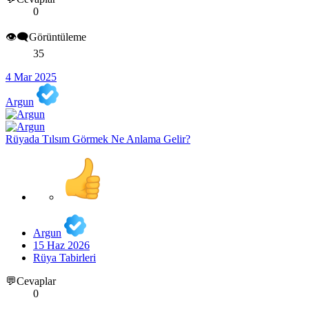
0
👁️‍🗨️Görüntüleme
35
4 Mar 2025
Argun
Rüyada Tılsım Görmek Ne Anlama Gelir?
Argun
15 Haz 2026
Rüya Tabirleri
💬Cevaplar
0