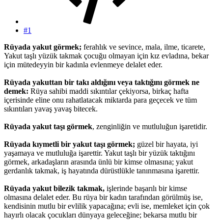
#1
Rüyada yakut görmek;
ferahlık ve sevince, mala, ilme, ticarete,
Yakut taşlı yüzük takmak çocuğu olmayan için kız evladına, bekar
için mütedeyyin bir kadınla evlenmeye delalet eder.
Rüyada yakuttan bir takı aldığını veya taktığını görmek ne
demek:
Rüya sahibi maddi sıkıntılar çekiyorsa, birkaç hafta
içerisinde eline onu rahatlatacak miktarda para geçecek ve tüm
sıkıntıları yavaş yavaş bitecek.
Rüyada yakut taşı görmek
, zenginliğin ve mutluluğun işaretidir.
Rüyada kıymetli bir yakut taşı görmek;
güzel bir hayata, iyi
yaşamaya ve mutluluğa işarettir. Yakut taşlı bir yüzük taktığını
görmek, arkadaşların arasında ünlü bir kimse olmasına; yakut
gerdanlık takmak, iş hayatında dürüstlükle tanınmasına işarettir.
Rüyada yakut bilezik takmak,
işlerinde başarılı bir kimse
olmasına delalet eder. Bu rüya bir kadın tarafından görülmüş ise,
kendisinin mutlu bir evlilik yapacağına; evli ise, memleket için çok
hayırlı olacak çocukları dünyaya geleceğine; bekarsa mutlu bir