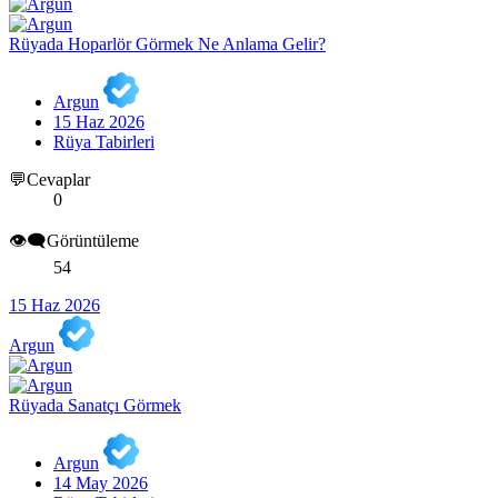
Rüyada Hoparlör Görmek Ne Anlama Gelir?
Argun
15 Haz 2026
Rüya Tabirleri
💬Cevaplar
0
👁️‍🗨️Görüntüleme
54
15 Haz 2026
Argun
Rüyada Sanatçı Görmek
Argun
14 May 2026