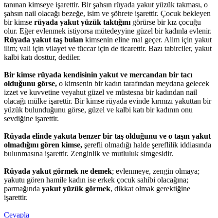
tanınan kimseye işarettir. Bir şahsın rüyada yakut yüzük takması, o
şahsın nail olacağı bezeğe, isim ve şöhrete işarettir. Çocuk bekleyen
bir kimse
rüyada yakut yüzük taktığını
görürse bir kız çocuğu
olur. Eğer evlenmek istiyorsa mütedeyyine güzel bir kadınla evlenir.
Rüyada yakut taş bulan
kimsenin eline mal geçer. Alim için yakut
ilim; vali için vilayet ve tüccar için de ticarettir. Bazı tabirciler, yakut
kalbi katı dosttur, dediler.
Bir kimse rüyada kendisinin yakut ve mercandan bir tacı
olduğunu görse,
o kimsenin bir kadın tarafından meydana gelecek
izzet ve kuvvetine veyahut güzel ve müstesna bir kadından nail
olacağı mülke işarettir. Bir kimse rüyada evinde kırmızı yakuttan bir
yüzük bulunduğunu görse, güzel ve kalbi katı bir kadının onu
sevdiğine işarettir.
Rüyada elinde yakuta benzer bir taş olduğunu ve o taşın yakut
olmadığını gören kimse,
şerefli olmadığı halde şereflilik iddiasında
bulunmasına işarettir. Zenginlik ve mutluluk simgesidir.
Rüyada yakut görmek ne demek
; evlenmeye, zengin olmaya;
yakutu gören hamile kadın ise erkek çocuk sahibi olacağına;
parmağında
yakut yüzük görmek
, dikkat olmak gerektiğine
işarettir.
Cevapla