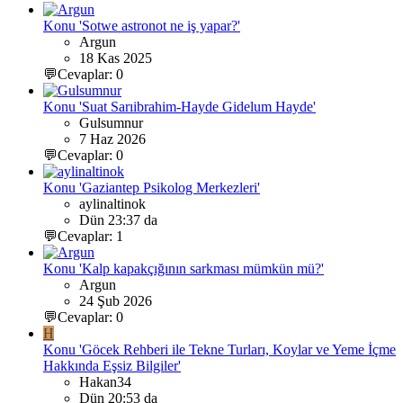
Konu 'Sotwe astronot ne iş yapar?'
Argun
18 Kas 2025
💬Cevaplar: 0
Konu 'Suat Sarıibrahim-Hayde Gidelum Hayde'
Gulsumnur
7 Haz 2026
💬Cevaplar: 0
Konu 'Gaziantep Psikolog Merkezleri'
aylinaltinok
Dün 23:37 da
💬Cevaplar: 1
Konu 'Kalp kapakçığının sarkması mümkün mü?'
Argun
24 Şub 2026
💬Cevaplar: 0
H
Konu 'Göcek Rehberi ile Tekne Turları, Koylar ve Yeme İçme
Hakkında Eşsiz Bilgiler'
Hakan34
Dün 20:53 da