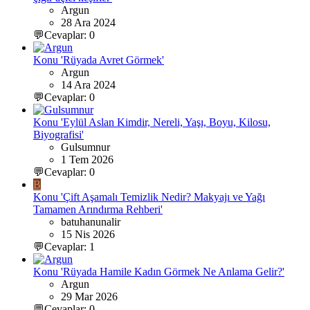
Argun
28 Ara 2024
💬Cevaplar: 0
Konu 'Rüyada Avret Görmek'
Argun
14 Ara 2024
💬Cevaplar: 0
Konu 'Eylül Aslan Kimdir, Nereli, Yaşı, Boyu, Kilosu,
Biyografisi'
Gulsumnur
1 Tem 2026
💬Cevaplar: 0
B
Konu 'Çift Aşamalı Temizlik Nedir? Makyajı ve Yağı
Tamamen Arındırma Rehberi'
batuhanunalir
15 Nis 2026
💬Cevaplar: 1
Konu 'Rüyada Hamile Kadın Görmek Ne Anlama Gelir?'
Argun
29 Mar 2026
💬Cevaplar: 0