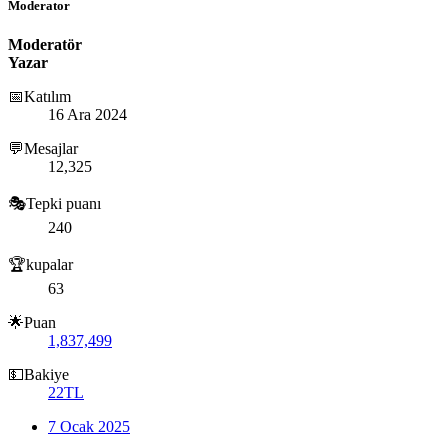
Moderator
Moderatör
Yazar
📅Katılım
16 Ara 2024
💬Mesajlar
12,325
🎭Tepki puanı
240
🏆kupalar
63
🌟Puan
1,837,499
💵Bakiye
22TL
7 Ocak 2025