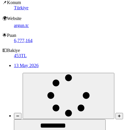
📌Konum
Türkiye
🌍Website
argun.tc
🌟Puan
6,777,164
💵Bakiye
453TL
13 May 2026
➖
➕