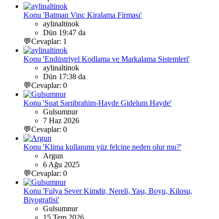
Konu 'Batman Vinç Kiralama Firması'
aylinaltinok
Dün 19:47 da
💬Cevaplar: 1
Konu 'Endüstriyel Kodlama ve Markalama Sistemleri'
aylinaltinok
Dün 17:38 da
💬Cevaplar: 0
Konu 'Suat Sarıibrahim-Hayde Gidelum Hayde'
Gulsumnur
7 Haz 2026
💬Cevaplar: 0
Konu 'Klima kullanımı yüz felcine neden olur mu?'
Argun
6 Ağu 2025
💬Cevaplar: 0
Konu 'Fulya Sever Kimdir, Nereli, Yaşı, Boyu, Kilosu,
Biyografisi'
Gulsumnur
15 Tem 2026