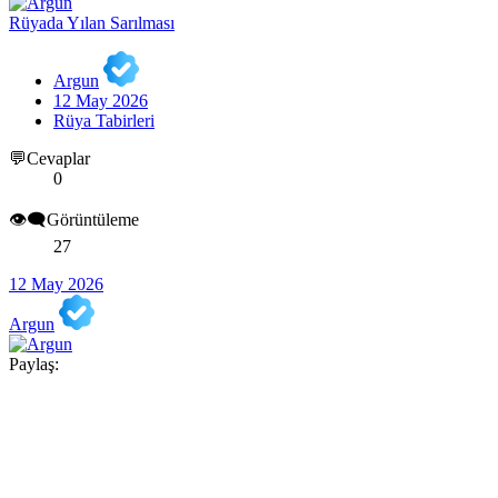
Rüyada Yılan Sarılması
Argun
12 May 2026
Rüya Tabirleri
💬Cevaplar
0
👁️‍🗨️Görüntüleme
27
12 May 2026
Argun
Paylaş: