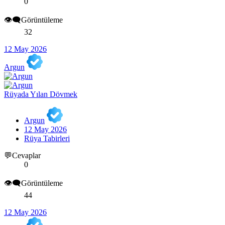
0
👁️‍🗨️Görüntüleme
32
12 May 2026
Argun
Rüyada Yılan Dövmek
Argun
12 May 2026
Rüya Tabirleri
💬Cevaplar
0
👁️‍🗨️Görüntüleme
44
12 May 2026