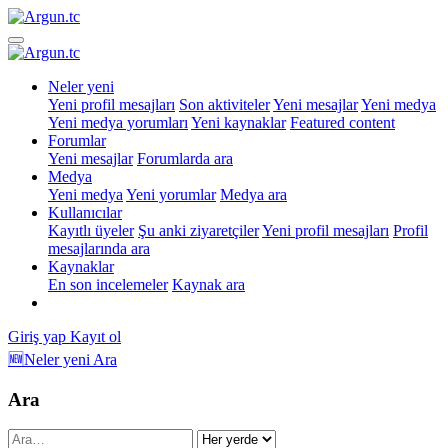
Neler yeni
Yeni profil mesajları
Son aktiviteler
Yeni mesajlar
Yeni medya
Yeni medya yorumları
Yeni kaynaklar
Featured content
Forumlar
Yeni mesajlar
Forumlarda ara
Medya
Yeni medya
Yeni yorumlar
Medya ara
Kullanıcılar
Kayıtlı üyeler
Şu anki ziyaretçiler
Yeni profil mesajları
Profil
mesajlarında ara
Kaynaklar
En son incelemeler
Kaynak ara
Giriş yap
Kayıt ol
🆕Neler yeni
Ara
Ara