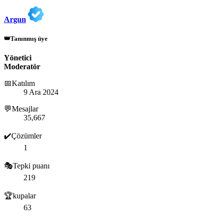
Argun
👑Tanınmış üye
Yönetici
Moderatör
📅Katılım
9 Ara 2024
💬Mesajlar
35,667
✔️Çözümler
1
🎭Tepki puanı
219
🏆kupalar
63