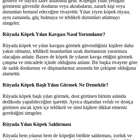
gösterir ve hayırlı zafer anlamına gelir. Köpeğin yılan yediğini
görmeniz güvenilir dostların veya akrabaların, zararlı kişi veya
durumları bertaraf edeceğine rivayettir. Yılan yiyen köpek rüyası,
aynı zamanda, güç bulmaya ve tehlikeli durumları atlatmayı
simgeler.
Rüyada Köpek Yılan Kavgası Nasıl Yorumlanır?
Rüyada köpek ve yılan kavgası görmek güvendiğiniz kişilere daha
yakın olmanız, tehlikeli insanlardan uzak durmanızın yararınıza
olacağını anlatır. Bazen de köpek ile yılanın kavga ettiğini görmek
çatışma ve mücadele içinde olduğunu anlatır. Bir başka rivayete göre
de sadık dostlarınız ve düşmanlarınız arasında bir çekişme olduğuna
alamettir.
Rüyada Köpek Başlı Yılan Görmek Ne Demektir?
Rüyada köpek başlı yılan görmek, dost görünen birinin aslında
dedikodu yapabileceğine işarettir. Ayrıca dışarıdan vefalı ve dostça
görünen ancak içten içe tehlikeli ve sinsi kişilere dikkat etmeniz
gerektiğini simgeler.
Rüyada Yılan Köpek Saldırması
Rüyada hem yılanın hem de köpeğin birlikte saldırması, zorluk ve