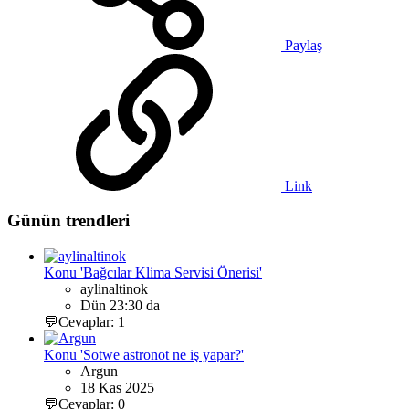
Paylaş
Link
Günün trendleri
Konu 'Bağcılar Klima Servisi Önerisi'
aylinaltinok
Dün 23:30 da
💬Cevaplar: 1
Konu 'Sotwe astronot ne iş yapar?'
Argun
18 Kas 2025
💬Cevaplar: 0