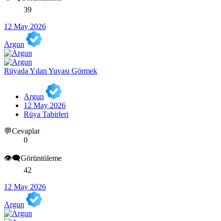
39
12 May 2026
Argun
Rüyada Yılan Yuvası Görmek
Argun
12 May 2026
Rüya Tabirleri
💬Cevaplar
0
👁️‍🗨️Görüntüleme
42
12 May 2026
Argun