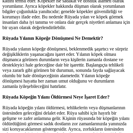
kadını temsil eder. Köpekler ise sadakat ve dostluk alameti olarak
yorumlanır. Ayrıca köpekler hakkında düşman olarak yorumlanan
bilgiler çoğunlukla yanıltıcıdır; genelde köpekler güvenilirliği ve
korumayı ifade eder. Bu nedenle Rüyada yılan ve köpek görmek
insanları daha iyi tanıma ve onlara dair gerçek niyetleri anlaması için
bir uyarı olarak değerlendirilebilir.
Rüyada Yılanın Köpeğe Dönüşmesi Ne Demektir?
Rüyada yılanın köpeğe dönüşmesi, beklenmedik şaşırtıcı ve sürpriz
değişikliklerin yaşanacağını işaret eder. Yılanın köpek olması
düşmanca görünen durumların veya kişilerin zamanla dostane ve
destekleyici hale geleceğine dair bir işarettir. Başlangıçta tehlikeli
veya zararlı gibi görünen bir durumun, sonunda fayda sağlayacak
olumlu bir hale dönüşeceğinin alametedir. Yılanın köpeğe
dönüşmesi hayatta her zaman umut olduğunu ve durumların
zamanla iyileşebileceğini hatırlatır.
Rüyada Köpeğin Yılanı Öldürmesi Neye İşaret Eder?
Rüyada köpeğin yılanı öldürmesi, tehlikelerin veya düşmanlarının
üstesinden geleceğini delalet eder. Rüya sahibi için hayırlı bir
gelişme ve zafer anlamına gelir. Kişinin rüyasında bir köpeğin yılanı
öldürdüğünü görmesi sadık dostların zor zamanlarınızda yanınızda
sizi koruyacaklarının göstergesidir. Ayrıca, zorlukların üstesinden