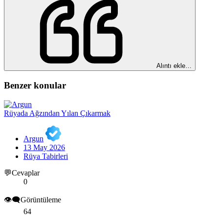
Alıntı ekle…
Benzer konular
Rüyada Ağzından Yılan Çıkarmak
Argun
13 May 2026
Rüya Tabirleri
💬Cevaplar
0
👁️‍🗨️Görüntüleme
64