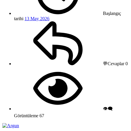
Başlangıç
tarihi
13 May 2026
💬Cevaplar
0
👁️‍🗨️
Görüntüleme
67