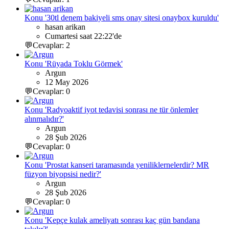
Konu '30tl denem bakiyeli sms onay sitesi onaybox kuruldu'
hasan arikan
Cumartesi saat 22:22'de
💬Cevaplar: 2
Konu 'Rüyada Toklu Görmek'
Argun
12 May 2026
💬Cevaplar: 0
Konu 'Radyoaktif iyot tedavisi sonrası ne tür önlemler
alınmalıdır?'
Argun
28 Şub 2026
💬Cevaplar: 0
Konu 'Prostat kanseri taramasında yeniliklernelerdir? MR
füzyon biyopsisi nedir?'
Argun
28 Şub 2026
💬Cevaplar: 0
Konu 'Kepçe kulak ameliyatı sonrası kaç gün bandana