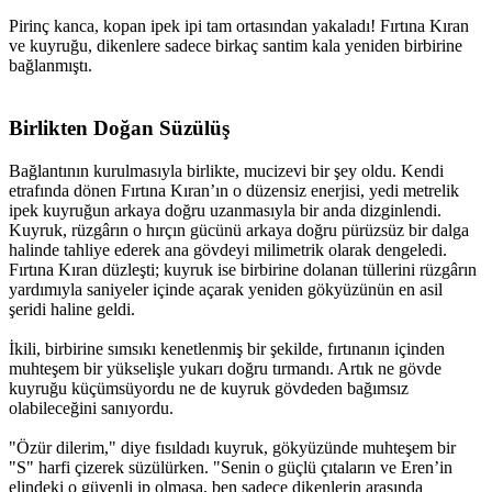
Pirinç kanca, kopan ipek ipi tam ortasından yakaladı! Fırtına Kıran
ve kuyruğu, dikenlere sadece birkaç santim kala yeniden birbirine
bağlanmıştı.
Birlikten Doğan Süzülüş​
Bağlantının kurulmasıyla birlikte, mucizevi bir şey oldu. Kendi
etrafında dönen Fırtına Kıran’ın o düzensiz enerjisi, yedi metrelik
ipek kuyruğun arkaya doğru uzanmasıyla bir anda dizginlendi.
Kuyruk, rüzgârın o hırçın gücünü arkaya doğru pürüzsüz bir dalga
halinde tahliye ederek ana gövdeyi milimetrik olarak dengeledi.
Fırtına Kıran düzleşti; kuyruk ise birbirine dolanan tüllerini rüzgârın
yardımıyla saniyeler içinde açarak yeniden gökyüzünün en asil
şeridi haline geldi.
İkili, birbirine sımsıkı kenetlenmiş bir şekilde, fırtınanın içinden
muhteşem bir yükselişle yukarı doğru tırmandı. Artık ne gövde
kuyruğu küçümsüyordu ne de kuyruk gövdeden bağımsız
olabileceğini sanıyordu.
"Özür dilerim," diye fısıldadı kuyruk, gökyüzünde muhteşem bir
"S" harfi çizerek süzülürken. "Senin o güçlü çıtaların ve Eren’in
elindeki o güvenli ip olmasa, ben sadece dikenlerin arasında