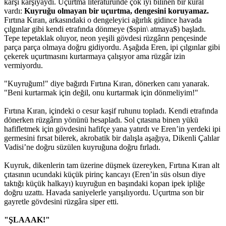
karşı karşıyaydı. Uçurtma literatüründe çok iyi bilinen bir kural
vardı:
Kuyruğu olmayan bir uçurtma, dengesini koruyamaz.
Fırtına Kıran, arkasındaki o dengeleyici ağırlık gidince havada
çılgınlar gibi kendi etrafında dönmeye ($spin\ atmaya$) başladı.
Tepe tepetaklak oluyor, neon yeşili gövdesi rüzgârın pençesinde
parça parça olmaya doğru gidiyordu. Aşağıda Eren, ipi çılgınlar gibi
çekerek uçurtmasını kurtarmaya çalışıyor ama rüzgâr izin
vermiyordu.
"Kuyruğum!" diye bağırdı Fırtına Kıran, dönerken canı yanarak.
"Beni kurtarmak için değil, onu kurtarmak için dönmeliyim!"
Fırtına Kıran, içindeki o cesur kaşif ruhunu topladı. Kendi etrafında
dönerken rüzgârın yönünü hesapladı. Sol çıtasına binen yükü
hafifletmek için gövdesini hafifçe yana yatırdı ve Eren’in yerdeki ipi
germesini fırsat bilerek, akrobatik bir dalışla aşağıya, Dikenli Çalılar
Vadisi’ne doğru süzülen kuyruğuna doğru fırladı.
Kuyruk, dikenlerin tam üzerine düşmek üzereyken, Fırtına Kıran alt
çıtasının ucundaki küçük pirinç kancayı (Eren’in süs olsun diye
taktığı küçük halkayı) kuyruğun en başındaki kopan ipek ipliğe
doğru uzattı. Havada saniyelerle yarışılıyordu. Uçurtma son bir
gayretle gövdesini rüzgâra siper etti.
"ŞLAAAK!"