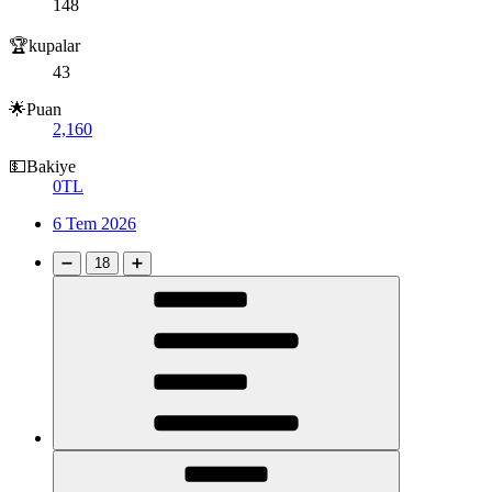
148
🏆kupalar
43
🌟Puan
2,160
💵Bakiye
0TL
6 Tem 2026
➖
18
➕