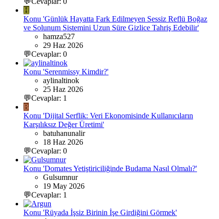
💬Cevaplar: 0
H
Konu 'Günlük Hayatta Fark Edilmeyen Sessiz Reflü Boğaz
ve Solunum Sistemini Uzun Süre Gizlice Tahriş Edebilir'
hamza527
29 Haz 2026
💬Cevaplar: 0
Konu 'Serenmissy Kimdir?'
aylinaltinok
25 Haz 2026
💬Cevaplar: 1
B
Konu 'Dijital Serflik: Veri Ekonomisinde Kullanıcıların
Karşılıksız Değer Üretimi'
batuhanunalir
18 Haz 2026
💬Cevaplar: 0
Konu 'Domates Yetiştiriciliğinde Budama Nasıl Olmalı?'
Gulsumnur
19 May 2026
💬Cevaplar: 1
Konu 'Rüyada İşsiz Birinin İşe Girdiğini Görmek'