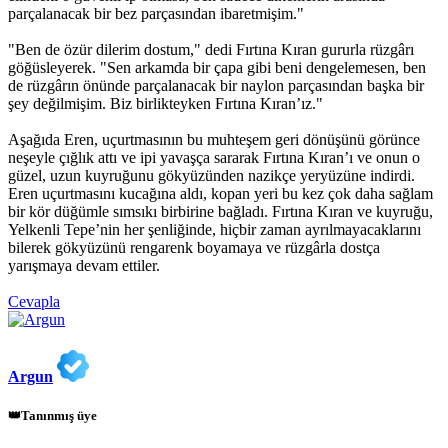
parçalanacak bir bez parçasından ibaretmişim."
"Ben de özür dilerim dostum," dedi Fırtına Kıran gururla rüzgârı
göğüsleyerek. "Sen arkamda bir çapa gibi beni dengelemesen, ben
de rüzgârın önünde parçalanacak bir naylon parçasından başka bir
şey değilmişim. Biz birlikteyken Fırtına Kıran’ız."
Aşağıda Eren, uçurtmasının bu muhteşem geri dönüşünü görünce
neşeyle çığlık attı ve ipi yavaşça sararak Fırtına Kıran’ı ve onun o
güzel, uzun kuyruğunu gökyüzünden nazikçe yeryüzüne indirdi.
Eren uçurtmasını kucağına aldı, kopan yeri bu kez çok daha sağlam
bir kör düğümle sımsıkı birbirine bağladı. Fırtına Kıran ve kuyruğu,
Yelkenli Tepe’nin her şenliğinde, hiçbir zaman ayrılmayacaklarını
bilerek gökyüzünü rengarenk boyamaya ve rüzgârla dostça
yarışmaya devam ettiler.
Cevapla
Argun
👑Tanınmış üye