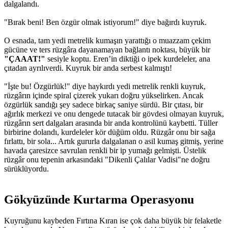
dalgalandı.
"Bırak beni! Ben özgür olmak istiyorum!" diye bağırdı kuyruk.
O esnada, tam yedi metrelik kumaşın yarattığı o muazzam çekim
gücüne ve ters rüzgâra dayanamayan bağlantı noktası, büyük bir
"ÇAAAT!"
sesiyle koptu. Eren’in diktiği o ipek kurdeleler, ana
çıtadan ayrılıverdi. Kuyruk bir anda serbest kalmıştı!
"İşte bu! Özgürlük!" diye haykırdı yedi metrelik renkli kuyruk,
rüzgârın içinde spiral çizerek yukarı doğru yükselirken. Ancak
özgürlük sandığı şey sadece birkaç saniye sürdü. Bir çıtası, bir
ağırlık merkezi ve onu dengede tutacak bir gövdesi olmayan kuyruk,
rüzgârın sert dalgaları arasında bir anda kontrolünü kaybetti. Tüller
birbirine dolandı, kurdeleler kör düğüm oldu. Rüzgâr onu bir sağa
fırlattı, bir sola... Artık gururla dalgalanan o asil kumaş gitmiş, yerine
havada çaresizce savrulan renkli bir ip yumağı gelmişti. Üstelik
rüzgâr onu tepenin arkasındaki "Dikenli Çalılar Vadisi"ne doğru
sürüklüyordu.
Gökyüzünde Kurtarma Operasyonu​
Kuyruğunu kaybeden Fırtına Kıran ise çok daha büyük bir felaketle