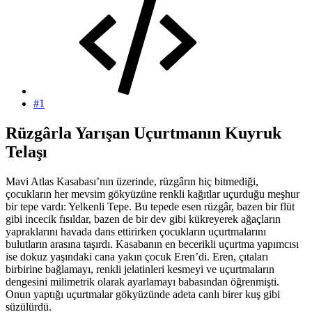
#1
Rüzgârla Yarışan Uçurtmanın Kuyruk
Telaşı​
Mavi Atlas Kasabası’nın üzerinde, rüzgârın hiç bitmediği,
çocukların her mevsim gökyüzüne renkli kağıtlar uçurduğu meşhur
bir tepe vardı: Yelkenli Tepe. Bu tepede esen rüzgâr, bazen bir flüt
gibi incecik fısıldar, bazen de bir dev gibi kükreyerek ağaçların
yapraklarını havada dans ettirirken çocukların uçurtmalarını
bulutların arasına taşırdı. Kasabanın en becerikli uçurtma yapımcısı
ise dokuz yaşındaki cana yakın çocuk Eren’di. Eren, çıtaları
birbirine bağlamayı, renkli jelatinleri kesmeyi ve uçurtmaların
dengesini milimetrik olarak ayarlamayı babasından öğrenmişti.
Onun yaptığı uçurtmalar gökyüzünde adeta canlı birer kuş gibi
süzülürdü.