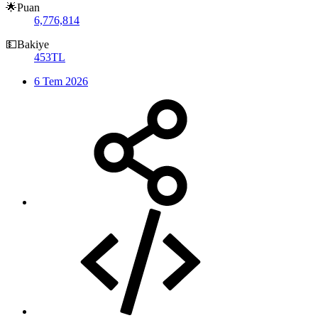
🌟Puan
6,776,814
💵Bakiye
453TL
6 Tem 2026