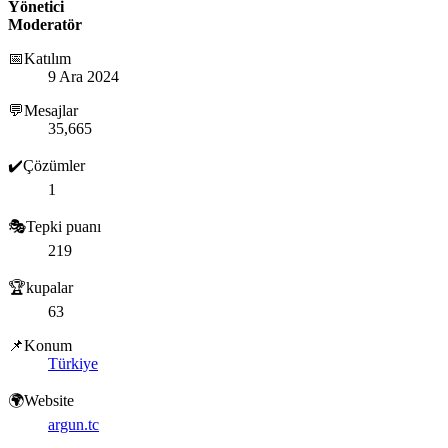
Yönetici
Moderatör
📅Katılım
9 Ara 2024
💬Mesajlar
35,665
✔️Çözümler
1
🎭Tepki puanı
219
🏆kupalar
63
📌Konum
Türkiye
🌍Website
argun.tc