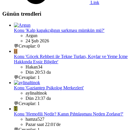
Link
Günün trendleri
Konu 'Kalp kapakçığının sarkması mümkün mü?'
Argun
24 Şub 2026
💬Cevaplar: 0
H
Konu 'Göcek Rehberi ile Tekne Turları, Koylar ve Yeme İçme
Hakkında Eşsiz Bilgiler'
Hakan34
Dün 20:53 da
💬Cevaplar: 1
Konu 'Gaziantep Psikolog Merkezleri'
aylinaltinok
Dün 23:37 da
💬Cevaplar: 1
H
Konu 'Hemofili Nedir? Kanın Pıhtılaşması Neden Zorlaşır?'
hamza527
Pazar saat 22:01'de
💬Cevaplar: 1