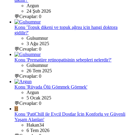
takılır?'
Argun
24 Şub 2026
💬Cevaplar: 0
Konu 'Topuk dikeni ve topuk ağrısı için hangi doktora
gidilir?'
Gulsumnur
3 Ağu 2025
💬Cevaplar: 0
Konu 'Prematüre retinopatisinin sebepleri nelerdir?'
Gulsumnur
26 Tem 2025
💬Cevaplar: 0
Konu 'Rüyada Ölü Gömmek Görmek'
Argun
5 Ocak 2025
💬Cevaplar: 0
H
Konu 'PatiChill ile Evcil Dostlar İçin Konforlu ve Güvenli
Yaşam Alanları'
Hakan34
6 Tem 2026