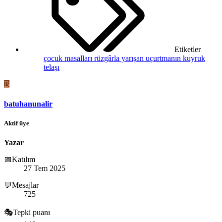
Etiketler
çocuk masalları
rüzgârla yarışan uçurtmanın kuyruk
telaşı
B
batuhanunalir
Aktif üye
Yazar
📅Katılım
27 Tem 2025
💬Mesajlar
725
🎭Tepki puanı