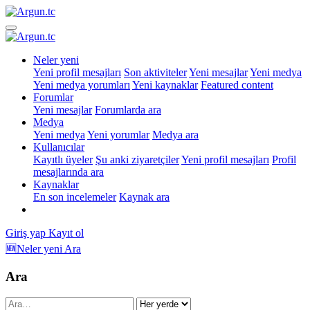
Neler yeni
Yeni profil mesajları
Son aktiviteler
Yeni mesajlar
Yeni medya
Yeni medya yorumları
Yeni kaynaklar
Featured content
Forumlar
Yeni mesajlar
Forumlarda ara
Medya
Yeni medya
Yeni yorumlar
Medya ara
Kullanıcılar
Kayıtlı üyeler
Şu anki ziyaretçiler
Yeni profil mesajları
Profil
mesajlarında ara
Kaynaklar
En son incelemeler
Kaynak ara
Giriş yap
Kayıt ol
🆕Neler yeni
Ara
Ara