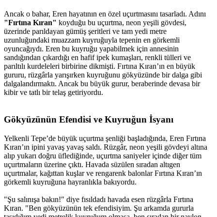
Ancak o bahar, Eren hayatının en özel uçurtmasını tasarladı. Adını
"Fırtına Kıran"
koyduğu bu uçurtma, neon yeşili gövdesi,
üzerinde parıldayan gümüş şeritleri ve tam yedi metre
uzunluğundaki muazzam kuyruğuyla tepenin en görkemli
oyuncağıydı. Eren bu kuyruğu yapabilmek için annesinin
sandığından çıkardığı en hafif ipek kumaşları, renkli tülleri ve
parıltılı kurdeleleri birbirine dikmişti. Fırtına Kıran’ın en büyük
gururu, rüzgârla yarışırken kuyruğunu gökyüzünde bir dalga gibi
dalgalandırmaktı. Ancak bu büyük gurur, beraberinde devasa bir
kibir ve tatlı bir telaş getiriyordu.
Gökyüzünün Efendisi ve Kuyruğun İsyanı​
Yelkenli Tepe’de büyük uçurtma şenliği başladığında, Eren Fırtına
Kıran’ın ipini yavaş yavaş saldı. Rüzgâr, neon yeşili gövdeyi altına
alıp yukarı doğru üflediğinde, uçurtma saniyeler içinde diğer tüm
uçurtmaların üzerine çıktı. Havada süzülen sıradan altıgen
uçurtmalar, kağıttan kuşlar ve rengarenk balonlar Fırtına Kıran’ın
görkemli kuyruğuna hayranlıkla bakıyordu.
"Şu salınışa bakın!" diye fısıldadı havada esen rüzgârla Fırtına
Kıran. "Ben gökyüzünün tek efendisiyim. Şu arkamda gururla
taşıdığım yedi metrelik kuyruğum olmasa, ben sıradan bir naylon