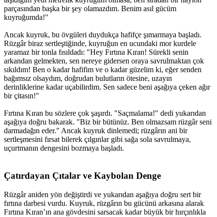
parçasından başka bir şey olamazdım. Benim asıl gücüm
kuyruğumda!"
Ancak kuyruk, bu övgüleri duydukça hafifçe şımarmaya başladı.
Rüzgâr biraz sertleştiğinde, kuyruğun en ucundaki mor kurdele
yaramaz bir tonla fısıldadı: "Hey Fırtına Kıran! Sürekli senin
arkandan gelmekten, sen nereye gidersen oraya savrulmaktan çok
sıkıldım! Ben o kadar hafifim ve o kadar güzelim ki, eğer senden
bağımsız olsaydım, doğrudan bulutların ötesine, uzayın
derinliklerine kadar uçabilirdim. Sen sadece beni aşağıya çeken ağır
bir çitasın!"
Fırtına Kıran bu sözlere çok şaşırdı. "Saçmalama!" dedi yukarıdan
aşağıya doğru bakarak. "Biz bir bütünüz. Ben olmazsam rüzgâr seni
darmadağın eder." Ancak kuyruk dinlemedi; rüzgârın ani bir
sertleşmesini fırsat bilerek çılgınlar gibi sağa sola savrulmaya,
uçurtmanın dengesini bozmaya başladı.
Çatırdayan Çıtalar ve Kaybolan Denge​
Rüzgâr aniden yön değiştirdi ve yukarıdan aşağıya doğru sert bir
fırtına darbesi vurdu. Kuyruk, rüzgârın bu gücünü arkasına alarak
Fırtına Kıran’ın ana gövdesini sarsacak kadar büyük bir hırçınlıkla