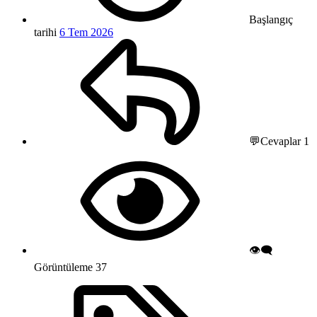
Başlangıç
tarihi
6 Tem 2026
💬Cevaplar
1
👁️‍🗨️
Görüntüleme
37