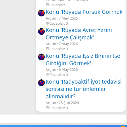
💬Cevaplar: 1
Konu 'Rüyada Porsuk Görmek'
Argun
7 May 2026
💬Cevaplar: 0
Konu 'Rüyada Avret Yerini
Örtmeye Çalışmak'
Argun
7 May 2026
💬Cevaplar: 0
Konu 'Rüyada İşsiz Birinin İşe
Girdiğini Görmek'
Argun
6 May 2026
💬Cevaplar: 0
Konu 'Radyoaktif iyot tedavisi
sonrası ne tür önlemler
alınmalıdır?'
Argun
28 Şub 2026
💬Cevaplar: 0