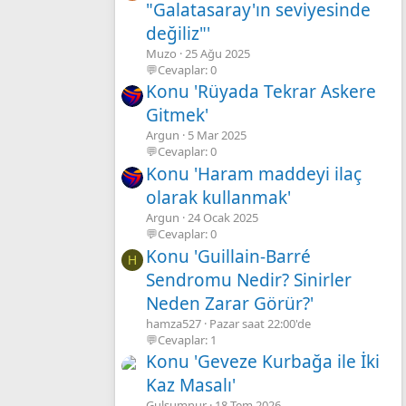
"Galatasaray'ın seviyesinde
değiliz"'
Muzo
25 Ağu 2025
💬Cevaplar: 0
Konu 'Rüyada Tekrar Askere
Gitmek'
Argun
5 Mar 2025
💬Cevaplar: 0
Konu 'Haram maddeyi ilaç
olarak kullanmak'
Argun
24 Ocak 2025
💬Cevaplar: 0
Konu 'Guillain-Barré
H
Sendromu Nedir? Sinirler
Neden Zarar Görür?'
hamza527
Pazar saat 22:00'de
💬Cevaplar: 1
Konu 'Geveze Kurbağa ile İki
Kaz Masalı'
Gulsumnur
18 Tem 2026