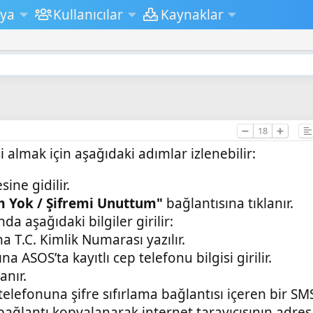
ya
Kullanıcılar
Kaynaklar
➖
18
➕
i almak için aşağıdaki adımlar izlenebilir:
ine gidilir.
m Yok / Şifremi Unuttum"
bağlantısına tıklanır.
'nda aşağıdaki bilgiler girilir:
na T.C. Kimlik Numarası yazılır.
a ASOS’ta kayıtlı cep telefonu bilgisi girilir.
anır.
elefonuna şifre sıfırlama bağlantısı içeren bir SMS
ağlantı kopyalanarak internet tarayıcısının adr