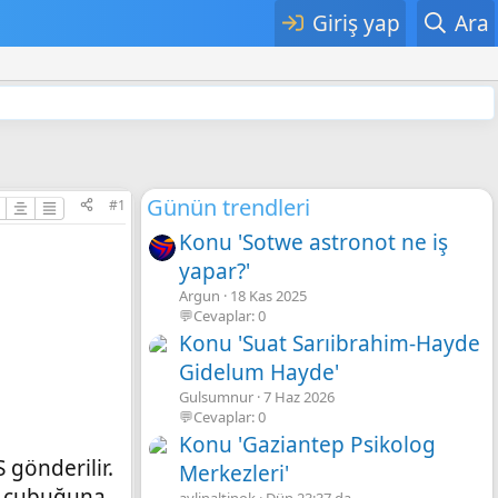
Giriş yap
Ara
Günün trendleri
#1
Konu 'Sotwe astronot ne iş
yapar?'
Argun
18 Kas 2025
💬Cevaplar: 0
Konu 'Suat Sarıibrahim-Hayde
Gidelum Hayde'
Gulsumnur
7 Haz 2026
💬Cevaplar: 0
Konu 'Gaziantep Psikolog
 gönderilir.
Merkezleri'
es çubuğuna
aylinaltinok
Dün 23:37 da