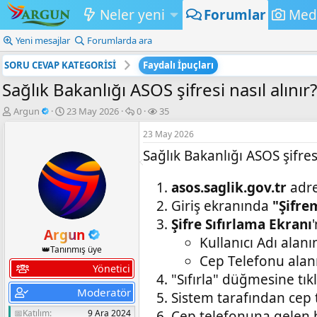
Neler yeni
Forumlar
Med
Yeni mesajlar
Forumlarda ara
SORU CEVAP KATEGORİSİ
Faydalı İpuçları
Sağlık Bakanlığı ASOS şifresi nasıl alınır?
K
B
💬
👁️‍🗨️
Argun
23 May 2026
0
35
o
a
C
G
23 May 2026
n
ş
e
ö
b
l
v
r
Sağlık Bakanlığı ASOS şifres
u
a
a
ü
y
n
p
n
asos.saglik.gov.tr
adres
u
g
l
t
b
ı
a
ü
Giriş ekranında
"Şifre
a
ç
r
l
Şifre Sıfırlama Ekranı
ş
t
e
Argun
l
a
m
Kullanıcı Adı alanı
👑Tanınmış üye
a
r
e
Cep Telefonu alanın
t
i
Yönetici
a
h
"Sıfırla" düğmesine tıkl
n
i
Moderatör
Sistem tarafından cep t
Cep telefonuna gelen b
📅Katılım
9 Ara 2024