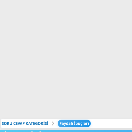
SORU CEVAP KATEGORİSİ
Faydalı İpuçları