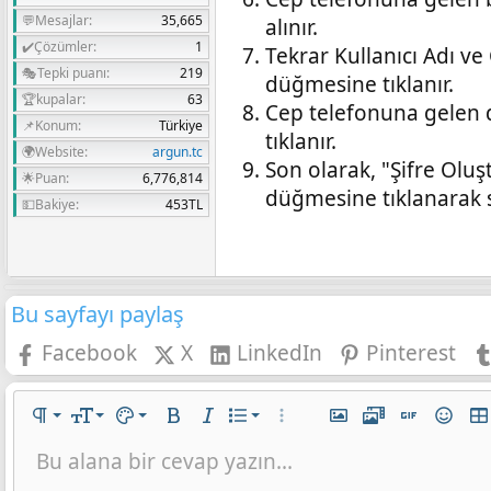
💬Mesajlar
35,665
alınır.
✔️Çözümler
1
Tekrar Kullanıcı Adı v
🎭Tepki puanı
219
düğmesine tıklanır.
🏆kupalar
63
Cep telefonuna gelen d
📌Konum
Türkiye
tıklanır.
🌍Website
argun.tc
Son olarak, "Şifre Oluş
🌟Puan
6,776,814
düğmesine tıklanarak sis
💵Bakiye
453TL
Bu sayfayı paylaş
Facebook
X
LinkedIn
Pinterest
Normal
9
Metin rengi
Sıralı liste
Spoyler
Paragraf biçimi
Yazı boyutu
Metin Rengi
Kalın
Yatık
Liste
Daha fazla seçenek…
Resim ekle
📸Medya
GIF ekle
İfadeler
Tab
10
Başlık 1
Gölgeli Turuncu
Sırasız liste
Satır içi spoile
Bu alana bir cevap yazın...
Sola hizala
Arial
Hizalama yötemleri
Satır içi kod
Biçimlendirmeyi kaldır
Yatay çizgi ekle
Yazı tipi
Altını çiz
Üzeri çizik
12