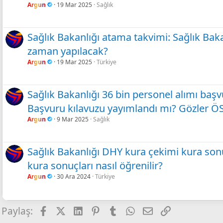
Argun
19 Mar 2025
Sağlık
Sağlık Bakanlığı atama takvimi: Sağlık Bak
zaman yapılacak?
Argun
19 Mar 2025
Türkiye
Sağlık Bakanlığı 36 bin personel alımı baş
Başvuru kılavuzu yayımlandı mı? Gözler ÖS
Argun
9 Mar 2025
Sağlık
Sağlık Bakanlığı DHY kura çekimi kura so
kura sonuçları nasıl öğrenilir?
Argun
30 Ara 2024
Türkiye
Facebook
X
LinkedIn
Pinterest
Tumblr
WhatsApp
E-posta
Link
Paylaş: