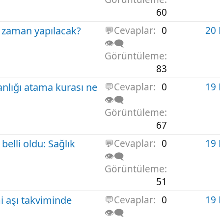
60
ne zaman yapılacak?
💬Cevaplar
0
20
👁️‍🗨️
Görüntüleme
83
anlığı atama kurası ne
💬Cevaplar
0
19
👁️‍🗨️
Görüntüleme
67
belli oldu: Sağlık
💬Cevaplar
0
19
👁️‍🗨️
Görüntüleme
51
i aşı takviminde
💬Cevaplar
0
19
👁️‍🗨️