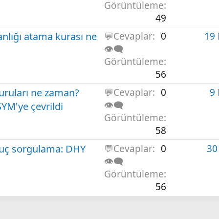
Görüntüleme
49
anlığı atama kurası ne
💬Cevaplar
0
19
👁️‍🗨️
Görüntüleme
56
vuruları ne zaman?
💬Cevaplar
0
9
👁️‍🗨️
YM'ye çevrildi
Görüntüleme
58
nuç sorgulama: DHY
💬Cevaplar
0
30
👁️‍🗨️
Görüntüleme
56