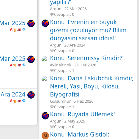
yapılır?'
Argun
22 Mar 2026
💬Cevaplar: 0
Konu 'Evrenin en büyük
 Mar 2025
gizemi çözülüyor mu? Bilim
Argun
dünyasını sarsan iddia!'
Argun
28 Ara 2024
💬Cevaplar: 0
Konu 'Serenmissy Kimdir?'
 Mar 2025
aylinaltinok
25 Haz 2026
Argun
💬Cevaplar: 1
Konu 'Daria Lakubchik Kimdir,
Nereli, Yaşı, Boyu, Kilosu,
Biyografisi'
 Ara 2024
Argun
Gulsumnur
5 Haz 2026
💬Cevaplar: 1
Konu 'Rüyada Üflemek'
Argun
2 May 2026
💬Cevaplar: 0
Konu 'Markus Gisdol:
M