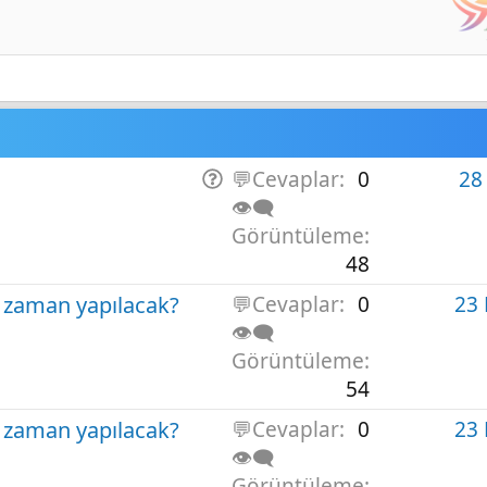
S
💬Cevaplar
0
28
o
👁️‍🗨️
r
Görüntüleme
u
48
ne zaman yapılacak?
💬Cevaplar
0
23
👁️‍🗨️
Görüntüleme
54
ne zaman yapılacak?
💬Cevaplar
0
23
👁️‍🗨️
Görüntüleme