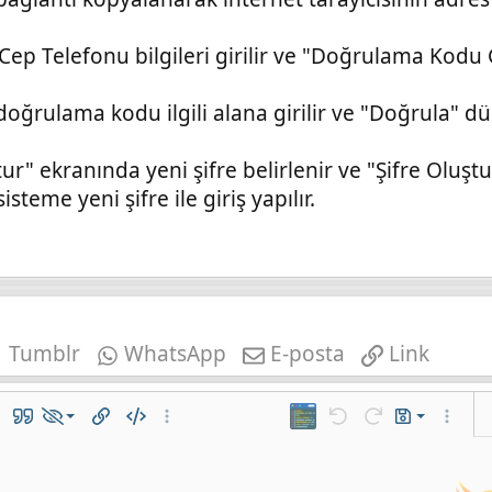
e Cep Telefonu bilgileri girilir ve "Doğrulama Kod
oğrulama kodu ilgili alana girilir ve "Doğrula" 
tur" ekranında yeni şifre belirlenir ve "Şifre Oluştu
teme yeni şifre ile giriş yapılır.
Tumblr
WhatsApp
E-posta
Link
Taslağı kaydet
lo ekle
Alıntı
Hide x
Bağlantı ekle
Kod
Daha fazla seçenek…
iframe
Geri al
ileri al
Taslaklar
Daha fa
Taslağı sil
r