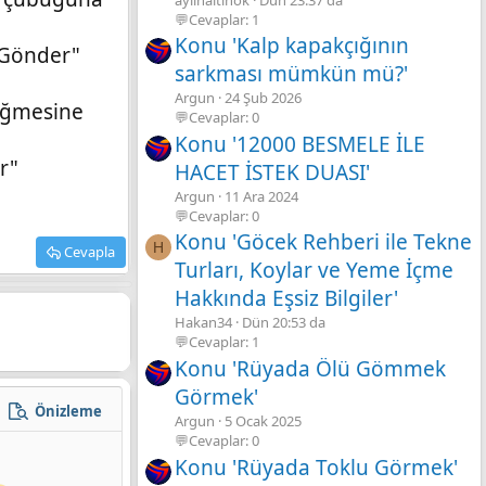
💬Cevaplar: 1
Konu 'Kalp kapakçığının
u Gönder"
sarkması mümkün mü?'
Argun
24 Şub 2026
düğmesine
💬Cevaplar: 0
Konu '12000 BESMELE İLE
r"
HACET İSTEK DUASI'
Argun
11 Ara 2024
💬Cevaplar: 0
Konu 'Göcek Rehberi ile Tekne
H
Cevapla
Turları, Koylar ve Yeme İçme
Hakkında Eşsiz Bilgiler'
Hakan34
Dün 20:53 da
💬Cevaplar: 1
Konu 'Rüyada Ölü Gömmek
Görmek'
Önizleme
zla seçenek…
Argun
5 Ocak 2025
💬Cevaplar: 0
Konu 'Rüyada Toklu Görmek'