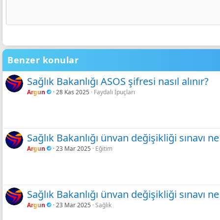
Gölgeli Camgöbeği
Girinti
Ortaya hizala
Book Antiqua
Başlık 2
15
Gölgeli Kırmızı
Çıkıntı
Courier New
Sağa hizala
Başlık 3
18
Georgia
Gölgeli Denizci Mavisi
Metni yana yasla
22
Tahoma
Gölgeli Mavi
26
Benzer konular
Times New Roman
Gölgeli Mor
Trebuchet MS
Gölgeli Gül Rengi
Sağlık Bakanlığı ASOS şifresi nasıl alınır?
Verdana
Argun
28 Kas 2025
Faydalı İpuçları
Gölgeli Siyah
Gölgeli Yeşil limon
Shadow neon
Sağlık Bakanlığı ünvan değişikliği sınavı 
Argun
23 Mar 2025
Eğitim
Sağlık Bakanlığı ünvan değişikliği sınavı 
Argun
23 Mar 2025
Sağlık