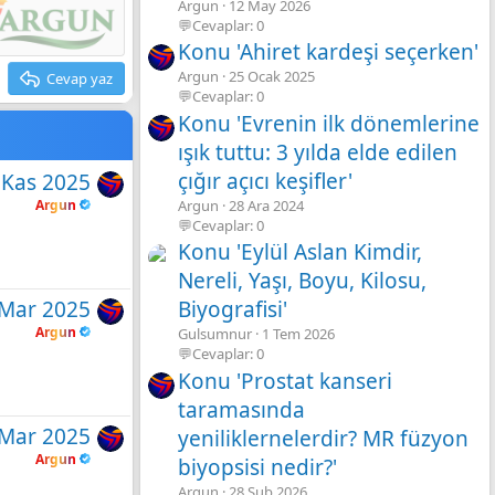
Argun
12 May 2026
💬Cevaplar: 0
Konu 'Ahiret kardeşi seçerken'
Argun
25 Ocak 2025
Cevap yaz
💬Cevaplar: 0
Konu 'Evrenin ilk dönemlerine
ışık tuttu: 3 yılda elde edilen
çığır açıcı keşifler'
 Kas 2025
Argun
28 Ara 2024
Argun
💬Cevaplar: 0
Konu 'Eylül Aslan Kimdir,
Nereli, Yaşı, Boyu, Kilosu,
 Mar 2025
Biyografisi'
Argun
Gulsumnur
1 Tem 2026
💬Cevaplar: 0
Konu 'Prostat kanseri
taramasında
 Mar 2025
yeniliklernelerdir? MR füzyon
Argun
biyopsisi nedir?'
Argun
28 Şub 2026