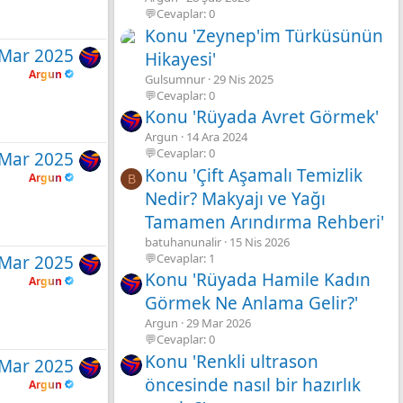
💬Cevaplar: 0
Konu 'Zeynep'im Türküsünün
 Mar 2025
Hikayesi'
Argun
Gulsumnur
29 Nis 2025
💬Cevaplar: 0
Konu 'Rüyada Avret Görmek'
Argun
14 Ara 2024
💬Cevaplar: 0
 Mar 2025
Konu 'Çift Aşamalı Temizlik
Argun
B
Nedir? Makyajı ve Yağı
Tamamen Arındırma Rehberi'
batuhanunalir
15 Nis 2026
💬Cevaplar: 1
 Mar 2025
Konu 'Rüyada Hamile Kadın
Argun
Görmek Ne Anlama Gelir?'
Argun
29 Mar 2026
💬Cevaplar: 0
Konu 'Renkli ultrason
 Mar 2025
öncesinde nasıl bir hazırlık
Argun