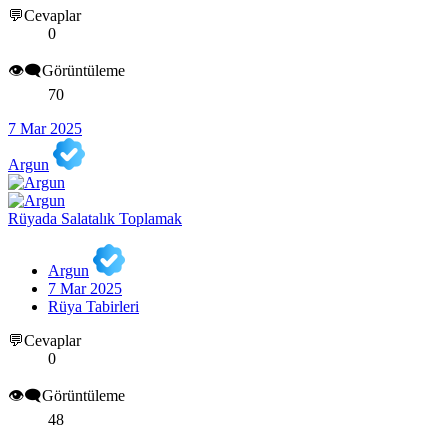
💬Cevaplar
0
👁️‍🗨️Görüntüleme
70
7 Mar 2025
Argun
Rüyada Salatalık Toplamak
Argun
7 Mar 2025
Rüya Tabirleri
💬Cevaplar
0
👁️‍🗨️Görüntüleme
48