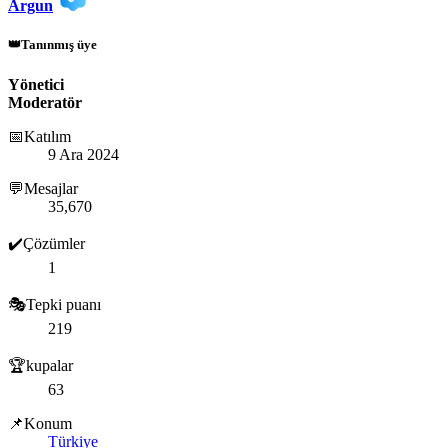
Argun
👑Tanınmış üye
Yönetici
Moderatör
📅Katılım
9 Ara 2024
💬Mesajlar
35,670
✔️Çözümler
1
🎭Tepki puanı
219
🏆kupalar
63
📌Konum
Türkiye