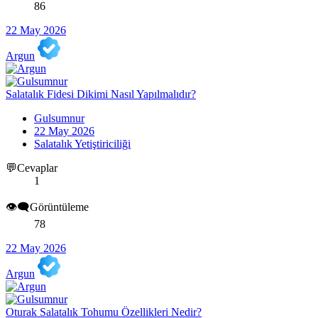
86
22 May 2026
Argun
Salatalık Fidesi Dikimi Nasıl Yapılmalıdır?
Gulsumnur
22 May 2026
Salatalık Yetiştiriciliği
💬Cevaplar
1
👁️‍🗨️Görüntüleme
78
22 May 2026
Argun
Oturak Salatalık Tohumu Özellikleri Nedir?