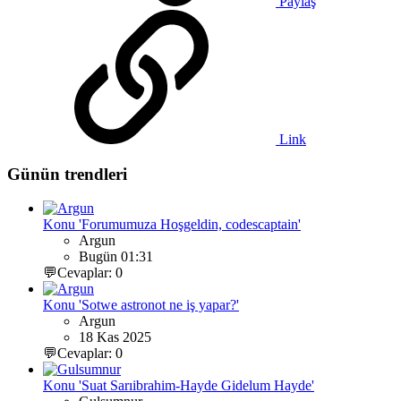
Paylaş
Link
Günün trendleri
Konu 'Forumumuza Hoşgeldin, codescaptain'
Argun
Bugün 01:31
💬Cevaplar: 0
Konu 'Sotwe astronot ne iş yapar?'
Argun
18 Kas 2025
💬Cevaplar: 0
Konu 'Suat Sarıibrahim-Hayde Gidelum Hayde'