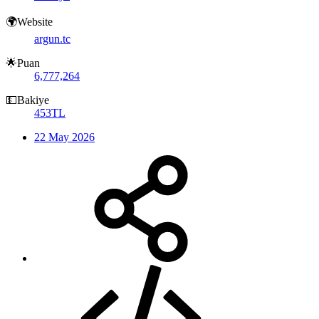
🌍Website
argun.tc
🌟Puan
6,777,264
💵Bakiye
453TL
22 May 2026