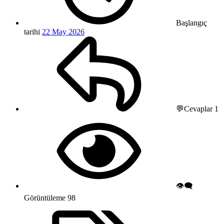
Başlangıç
tarihi
22 May 2026
💬Cevaplar
1
👁️‍🗨️
Görüntüleme
98