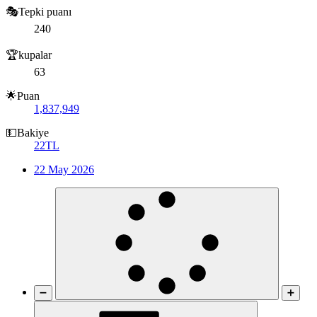
🎭Tepki puanı
240
🏆kupalar
63
🌟Puan
1,837,949
💵Bakiye
22TL
22 May 2026
➖
➕