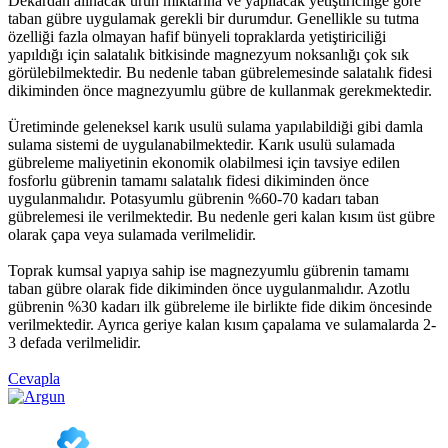
Dekardan alınacak ürün miktarına ve yapılacak yetiştiriciliğe göre
taban gübre uygulamak gerekli bir durumdur. Genellikle su tutma
özelliği fazla olmayan hafif bünyeli topraklarda yetiştiriciliği
yapıldığı için salatalık bitkisinde magnezyum noksanlığı çok sık
görülebilmektedir. Bu nedenle taban gübrelemesinde salatalık fidesi
dikiminden önce magnezyumlu gübre de kullanmak gerekmektedir.
Üretiminde geleneksel karık usulü sulama yapılabildiği gibi damla
sulama sistemi de uygulanabilmektedir. Karık usulü sulamada
gübreleme maliyetinin ekonomik olabilmesi için tavsiye edilen
fosforlu gübrenin tamamı salatalık fidesi dikiminden önce
uygulanmalıdır. Potasyumlu gübrenin %60-70 kadarı taban
gübrelemesi ile verilmektedir. Bu nedenle geri kalan kısım üst gübre
olarak çapa veya sulamada verilmelidir.
Toprak kumsal yapıya sahip ise magnezyumlu gübrenin tamamı
taban gübre olarak fide dikiminden önce uygulanmalıdır. Azotlu
gübrenin %30 kadarı ilk gübreleme ile birlikte fide dikim öncesinde
verilmektedir. Ayrıca geriye kalan kısım çapalama ve sulamalarda 2-
3 defada verilmelidir.
Cevapla