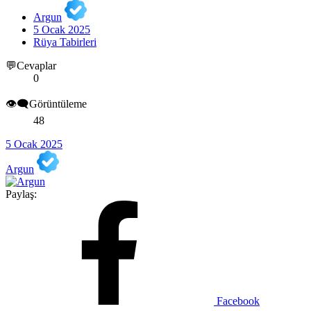
Argun
5 Ocak 2025
Rüya Tabirleri
💬Cevaplar
0
👁️‍🗨️Görüntüleme
48
5 Ocak 2025
Argun
Paylaş:
Facebook