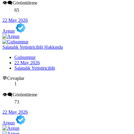
👁️‍🗨️Görüntüleme
65
22 May 2026
Argun
Salatalık Yetiştiriciliği Hakkında
Gulsumnur
22 May 2026
Salatalık Yetiştiriciliği
💬Cevaplar
1
👁️‍🗨️Görüntüleme
73
22 May 2026
Argun