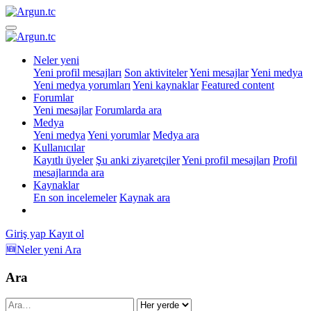
Neler yeni
Yeni profil mesajları
Son aktiviteler
Yeni mesajlar
Yeni medya
Yeni medya yorumları
Yeni kaynaklar
Featured content
Forumlar
Yeni mesajlar
Forumlarda ara
Medya
Yeni medya
Yeni yorumlar
Medya ara
Kullanıcılar
Kayıtlı üyeler
Şu anki ziyaretçiler
Yeni profil mesajları
Profil
mesajlarında ara
Kaynaklar
En son incelemeler
Kaynak ara
Giriş yap
Kayıt ol
🆕Neler yeni
Ara
Ara