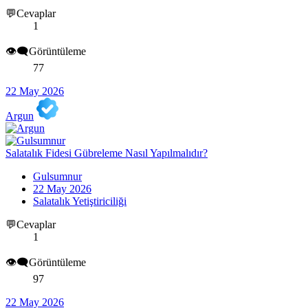
💬Cevaplar
1
👁️‍🗨️Görüntüleme
77
22 May 2026
Argun
Salatalık Fidesi Gübreleme Nasıl Yapılmalıdır?
Gulsumnur
22 May 2026
Salatalık Yetiştiriciliği
💬Cevaplar
1
👁️‍🗨️Görüntüleme
97
22 May 2026