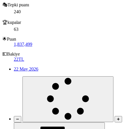
🎭Tepki puanı
240
🏆kupalar
63
🌟Puan
1,837,499
💵Bakiye
22TL
22 May 2026
➖
➕