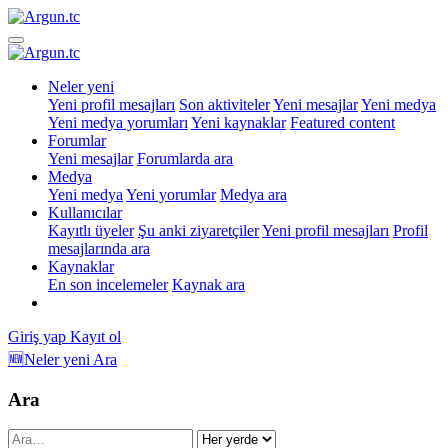
Neler yeni
Yeni profil mesajları
Son aktiviteler
Yeni mesajlar
Yeni medya
Yeni medya yorumları
Yeni kaynaklar
Featured content
Forumlar
Yeni mesajlar
Forumlarda ara
Medya
Yeni medya
Yeni yorumlar
Medya ara
Kullanıcılar
Kayıtlı üyeler
Şu anki ziyaretçiler
Yeni profil mesajları
Profil
mesajlarında ara
Kaynaklar
En son incelemeler
Kaynak ara
Giriş yap
Kayıt ol
🆕Neler yeni
Ara
Ara