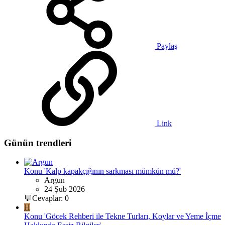
Paylaş
Link
Günün trendleri
Konu 'Kalp kapakçığının sarkması mümkün mü?'
Argun
24 Şub 2026
💬Cevaplar: 0
H
Konu 'Göcek Rehberi ile Tekne Turları, Koylar ve Yeme İçme