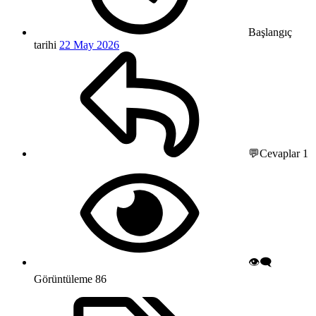
Başlangıç
tarihi
22 May 2026
💬Cevaplar
1
👁️‍🗨️
Görüntüleme
86