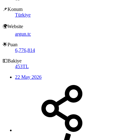
📌Konum
Türkiye
🌍Website
argun.tc
🌟Puan
6,776,814
💵Bakiye
453TL
22 May 2026