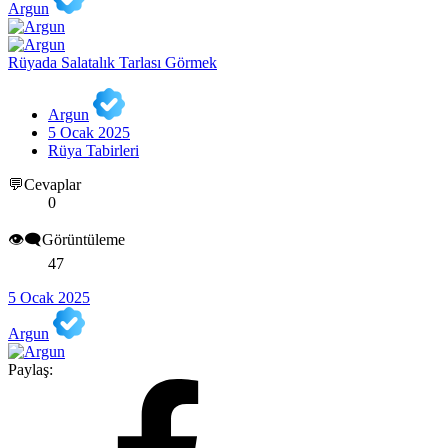
Argun
Rüyada Salatalık Tarlası Görmek
Argun
5 Ocak 2025
Rüya Tabirleri
💬Cevaplar
0
👁️‍🗨️Görüntüleme
47
5 Ocak 2025
Argun
Paylaş: