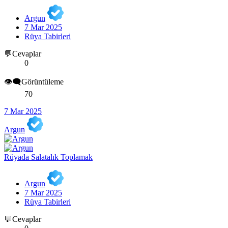
Argun
7 Mar 2025
Rüya Tabirleri
💬Cevaplar
0
👁️‍🗨️Görüntüleme
70
7 Mar 2025
Argun
Rüyada Salatalık Toplamak
Argun
7 Mar 2025
Rüya Tabirleri
💬Cevaplar