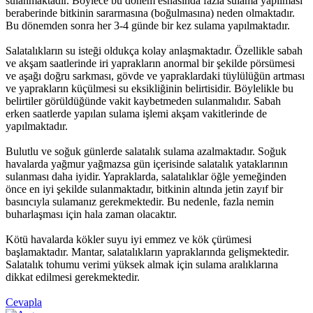
sulanmaktadır. Böylece bu dönem esnasında fazla sulama yapılması
beraberinde bitkinin sararmasına (boğulmasına) neden olmaktadır.
Bu dönemden sonra her 3-4 günde bir kez sulama yapılmaktadır.
Salatalıkların su isteği oldukça kolay anlaşmaktadır. Özellikle sabah
ve akşam saatlerinde iri yaprakların anormal bir şekilde pörsümesi
ve aşağı doğru sarkması, gövde ve yapraklardaki tüylülüğün artması
ve yaprakların küçülmesi su eksikliğinin belirtisidir. Böylelikle bu
belirtiler görüldüğünde vakit kaybetmeden sulanmalıdır. Sabah
erken saatlerde yapılan sulama işlemi akşam vakitlerinde de
yapılmaktadır.
Bulutlu ve soğuk günlerde salatalık sulama azalmaktadır. Soğuk
havalarda yağmur yağmazsa gün içerisinde salatalık yataklarının
sulanması daha iyidir. Yapraklarda, salatalıklar öğle yemeğinden
önce en iyi şekilde sulanmaktadır, bitkinin altında jetin zayıf bir
basıncıyla sulamanız gerekmektedir. Bu nedenle, fazla nemin
buharlaşması için hala zaman olacaktır.
Kötü havalarda kökler suyu iyi emmez ve kök çürümesi
başlamaktadır. Mantar, salatalıkların yapraklarında gelişmektedir.
Salatalık tohumu verimi yüksek almak için sulama aralıklarına
dikkat edilmesi gerekmektedir.
Cevapla