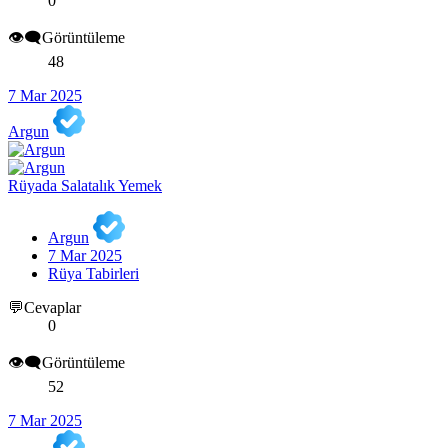
0
👁️‍🗨️Görüntüleme
48
7 Mar 2025
Argun
Rüyada Salatalık Yemek
Argun
7 Mar 2025
Rüya Tabirleri
💬Cevaplar
0
👁️‍🗨️Görüntüleme
52
7 Mar 2025