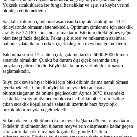
Yüksek sıcaklıklarda ise fungal hastalıklar ve aşırı su kaybı verimi
oldukça etkilemektedir.
Salatalık tohumu çimlenme aşamasında toprak sıcaklığının 11°C
dolaylarında olmasını istemektedir. Optimum çimlenme için sıcaklık
aralığı ise 22-18°C arasında olmaktadır. Bitkinin direkt güneş ışığına
olan isteği fazla değildir. Fakat ışık süresi ve miktarının azalması
halinde salatalıklarda erkek çiçek oluşumu meydana gelmektedir.
Işıklanma süresi 12 saatten çok, ışık miktarı ise 6000-8000 lümen
arasında olmalıdır. Çünkü bu durum dişi çiçek oranında artış
meydana getirmektedir. Böylelikle bu artış veriminde artmasını
sağlamaktadır.
Suyu çok seven hıyar bitkisi için bitki dibinin daima nemli olması
gerekmektedir. Çünkü böylelikle meyvedeki acılaşma
olumsuzluğunun da önüne geçilecektir. Ayrıca 30°C üzerindeki
sıcaklıklar solgunluğa neden olması ile birlikte 40°C nin üstüne
çıkan sıcaklık koşullarında salatalık üzerinde bazı fizyolojik
bozukluklar meydana gelmektedir.
Sulamada en kritik dönem ise, meyve bağlama dönemi olmaktadır.
Fidelerin dikilmesinden itibaren meyvelerin oluşmasına kadar geçen
süre zarfında, çok olmamak koşulu ile, günde 1-2 defa