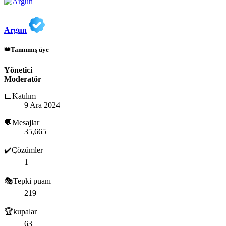
Argun
👑Tanınmış üye
Yönetici
Moderatör
📅Katılım
9 Ara 2024
💬Mesajlar
35,665
✔️Çözümler
1
🎭Tepki puanı
219
🏆kupalar
63