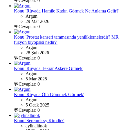
💬Cevaplar: 0
Konu 'Rüyada Hamile Kadın Görmek Ne Anlama Gelir?'
Argun
29 Mar 2026
💬Cevaplar: 0
Konu 'Prostat kanseri taramasında yeniliklernelerdir? MR
füzyon biyopsisi nedir?'
Argun
28 Şub 2026
💬Cevaplar: 0
Konu 'Rüyada Tekrar Askere Gitmek'
Argun
5 Mar 2025
💬Cevaplar: 0
Konu 'Rüyada Ölü Gömmek Görmek'
Argun
5 Ocak 2025
💬Cevaplar: 0
Konu 'Serenmissy Kimdir?'
aylinaltinok