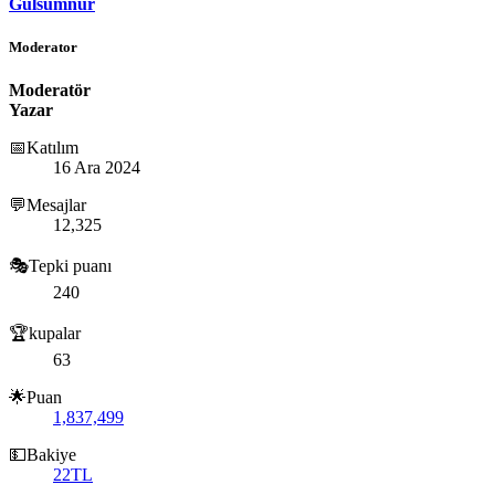
Gulsumnur
Moderator
Moderatör
Yazar
📅Katılım
16 Ara 2024
💬Mesajlar
12,325
🎭Tepki puanı
240
🏆kupalar
63
🌟Puan
1,837,499
💵Bakiye
22TL