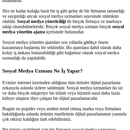
insanlardır.
Her ne kadar kulağa basit bir iş gibi gelse de bir firmanın tanınırlığı
ve saygınlığı ancak sosyal medya uzmanları sayesinde mümkün
olabilir.
Sosyal medya yöneticiliği
ile birçok firmaya ve markaya
rakip olunabilmektedir. Birçok sosyal medya uzmanı birçok
sosyal
medya yönetim ajansı
içerisinde bulunurlar.
Sosyal medya yönetim ajansları son yıllarda gittikçe önem
kazanmaya başlamış bir sektördür. Bu ajanslara dahil olarak daha
kolay iş imkanı bulunabildiği gibi bağımsız olarak sosyal medya
uzmanlığı da yapılabilir.
Sosyal Medya Uzmanı Ne İş Yapar?
Evinize internet üzerinden aldığınız tüm ürünler dijital pazarlama
zekasıyla aslında sizlere satılmıştır. Sosyal medya uzmanları da siz
ve daha birçok müşteriye bir ürünü veya hizmeti nasıl daha fazla
kitleye ulaştırır diye çalışan bir dijital pazarlamacıdır.
Bugün en popüler veya aniden trend olmuş marka veya firmalara
bakıldığında aslında ürünün marifetinin dijital pazarlamanın yanında
çok etkisiz kaldığını fark edebilirsiniz.
Bir ürünü satabilmek için bir firmanın sosyal medya uzmanına