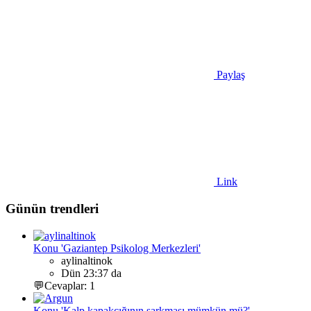
Paylaş
Link
Günün trendleri
Konu 'Gaziantep Psikolog Merkezleri'
aylinaltinok
Dün 23:37 da
💬Cevaplar: 1
Konu 'Kalp kapakçığının sarkması mümkün mü?'