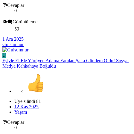
💬Cevaplar
0
👁️‍🗨️Görüntüleme
59
1 Ara 2025
Gulsumnur
Ü
Eşiyle El Ele Yürüyen Adama Yapılan Şaka Gündem Oldu! Sosyal
Medya Kahkahaya Boğuldu
Üye silindi 81
12 Kas 2025
Yaşam
💬Cevaplar
0