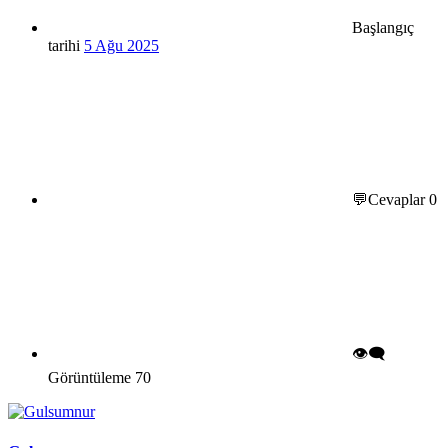
Başlangıç
tarihi
5 Ağu 2025
💬Cevaplar
0
👁️‍🗨️
Görüntüleme
70