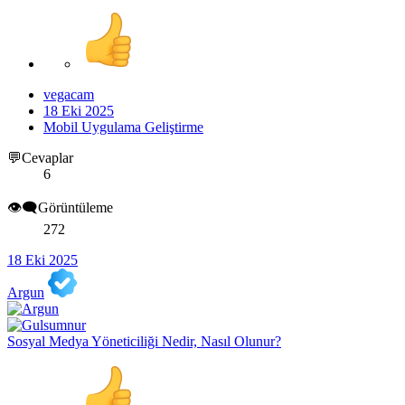
vegacam
18 Eki 2025
Mobil Uygulama Geliştirme
💬Cevaplar
6
👁️‍🗨️Görüntüleme
272
18 Eki 2025
Argun
Sosyal Medya Yöneticiliği Nedir, Nasıl Olunur?