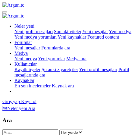
Neler yeni
Yeni profil mesajları
Son aktiviteler
Yeni mesajlar
Yeni medya
Yeni medya yorumları
Yeni kaynaklar
Featured content
Forumlar
Yeni mesajlar
Forumlarda ara
Medya
Yeni medya
Yeni yorumlar
Medya ara
Kullanıcılar
Kayıtlı üyeler
Şu anki ziyaretçiler
Yeni profil mesajları
Profil
mesajlarında ara
Kaynaklar
En son incelemeler
Kaynak ara
Giriş yap
Kayıt ol
🆕Neler yeni
Ara
Ara