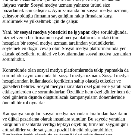
ihtiyacı vardır. Sosyal medya uzmanı yalnızca ürünü size
pazarlamak için çalışmaz. Aynı zamanda bir sosyal medya uzmanı,
çalışıyor olduğu firmanın saygınlığını rakip firmalara karşı
sürdürmek ve yükseltmek için de çalışır.
Yani, bir
sosyal medya yöneticisi ne iş yapar
diye sorulduğunda,
hizmet veren bir firmanın sosyal medya platformlarındaki tüm
hesapları bir sosyal medya uzmanı tarafından yürüttüklerini
söylemek en doğru cevap olur. Sosyal medya platformlarında yer
alacak görsellerin renkleri ve boyutlarından sosyal medya uzmanları
sorumludur.
Kontrolünde olan sosyal medya platformlarında takip yapmakla da
sorumludur aynı zamanda bir sosyal medya uzmanı. Sosyal medya
hesaplarından kullanılacak içeriklerin sahip olacağı etiketler ve
görselleri belirler. Sosyal medya uzmanları özel günlerde yaratılacak
etkileşimlerden de sorumludurlar. Özellikle hem özel günler hem de
özel günlerin dışında oluşturulacak kampanyaların dönemlerinde
önemli bir rol oynarlar.
Kampanya kurguları sosyal medya uzmanları tarafından hazırlanır
ve dijital pazarlama olarak insanlara sunulur. Bu sayede yaratılan
kurgunun insanlarda verdiği tepkiyi ölçebilir, firmanın saygınlığını
arttırabilirler ve de satışlarda pozitif bir etki oluşturabilirler.