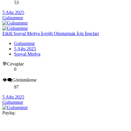
53
5 Ağu 2025
Gulsumnur
Etkili Sosyal Medya İçeriği Oluşturmak İçin İpuçları
Gulsumnur
5 Ağu 2025
Sosyal Medya
💬Cevaplar
0
👁️‍🗨️Görüntüleme
97
5 Ağu 2025
Gulsumnur
Paylaş: