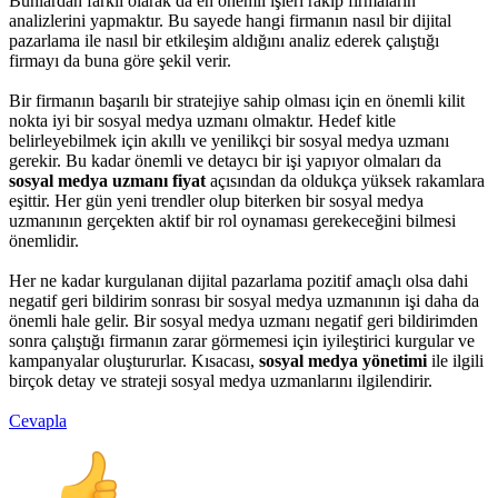
Bunlardan farklı olarak da en önemli işleri rakip firmaların
analizlerini yapmaktır. Bu sayede hangi firmanın nasıl bir dijital
pazarlama ile nasıl bir etkileşim aldığını analiz ederek çalıştığı
firmayı da buna göre şekil verir.
Bir firmanın başarılı bir stratejiye sahip olması için en önemli kilit
nokta iyi bir sosyal medya uzmanı olmaktır. Hedef kitle
belirleyebilmek için akıllı ve yenilikçi bir sosyal medya uzmanı
gerekir. Bu kadar önemli ve detaycı bir işi yapıyor olmaları da
sosyal medya uzmanı fiyat
açısından da oldukça yüksek rakamlara
eşittir. Her gün yeni trendler olup biterken bir sosyal medya
uzmanının gerçekten aktif bir rol oynaması gerekeceğini bilmesi
önemlidir.
Her ne kadar kurgulanan dijital pazarlama pozitif amaçlı olsa dahi
negatif geri bildirim sonrası bir sosyal medya uzmanının işi daha da
önemli hale gelir. Bir sosyal medya uzmanı negatif geri bildirimden
sonra çalıştığı firmanın zarar görmemesi için iyileştirici kurgular ve
kampanyalar oluştururlar. Kısacası,
sosyal medya yönetimi
ile ilgili
birçok detay ve strateji sosyal medya uzmanlarını ilgilendirir.
Cevapla