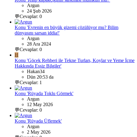
Argun
24 Şub 2026
💬Cevaplar: 0
Konu 'Evrenin en büyük gizemi çözülüyor mu? Bilim
dünyasını sarsan iddia!'
Argun
28 Ara 2024
💬Cevaplar: 0
H
Konu 'Göcek Rehberi ile Tekne Turları, Koylar ve Yeme İçme
Hakkında Eşsiz Bilgiler'
Hakan34
Dün 20:53 da
💬Cevaplar: 1
Konu 'Rüyada Toklu Görmek'
Argun
12 May 2026
💬Cevaplar: 0
Konu 'Rüyada Üflemek'
Argun
2 May 2026