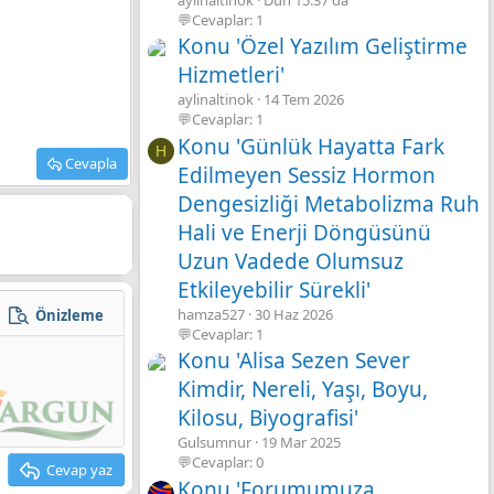
💬Cevaplar: 1
Konu 'Özel Yazılım Geliştirme
Hizmetleri'
aylinaltinok
14 Tem 2026
💬Cevaplar: 1
Konu 'Günlük Hayatta Fark
H
Cevapla
Edilmeyen Sessiz Hormon
Dengesizliği Metabolizma Ruh
Hali ve Enerji Döngüsünü
Uzun Vadede Olumsuz
Etkileyebilir Sürekli'
hamza527
30 Haz 2026
Önizleme
zla seçenek…
💬Cevaplar: 1
Konu 'Alisa Sezen Sever
Kimdir, Nereli, Yaşı, Boyu,
Kilosu, Biyografisi'
Gulsumnur
19 Mar 2025
💬Cevaplar: 0
Cevap yaz
Konu 'Forumumuza