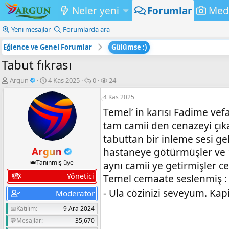
Neler yeni
Forumlar
Med
Yeni mesajlar
Forumlarda ara
Eğlence ve Genel Forumlar
Gülümse :)
Tabut fıkrası
K
B
💬
👁️‍🗨️
Argun
4 Kas 2025
0
24
o
a
C
G
4 Kas 2025
n
ş
e
ö
b
l
v
r
Temel’ in karısı Fadime vef
u
a
a
ü
tam camii den cenazeyi çıka
y
n
p
n
u
g
l
t
tabuttan bir inleme sesi ge
b
ı
a
ü
Argun
hastaneye götürmüşler ve 
a
ç
r
l
ş
👑Tanınmış üye
t
e
aynı camii ye getirmişler c
l
a
m
Yönetici
Temel cemaate seslenmiş :
a
r
e
t
i
- Ula cözinizi seveyum. Ka
Moderatör
a
h
n
📅Katılım
i
9 Ara 2024
💬Mesajlar
35,670