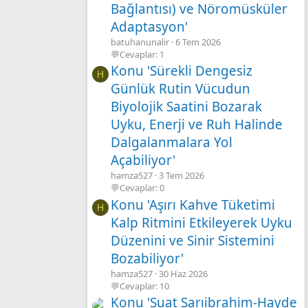
Bağlantısı) ve Nöromüsküler
Adaptasyon'
batuhanunalir
6 Tem 2026
💬Cevaplar: 1
Konu 'Sürekli Dengesiz
H
Günlük Rutin Vücudun
Biyolojik Saatini Bozarak
Uyku, Enerji ve Ruh Halinde
Dalgalanmalara Yol
Açabiliyor'
hamza527
3 Tem 2026
💬Cevaplar: 0
Konu 'Aşırı Kahve Tüketimi
H
Kalp Ritmini Etkileyerek Uyku
Düzenini ve Sinir Sistemini
Bozabiliyor'
hamza527
30 Haz 2026
💬Cevaplar: 10
Konu 'Suat Sarıibrahim-Hayde