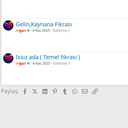
Gelin,Kaynana Fıkrası
Argun
4 Kas 2025
Gülümse :)
Issız ada ( Temel fıkrası )
Argun
4 Kas 2025
Gülümse :)
Facebook
X
LinkedIn
Pinterest
Tumblr
WhatsApp
E-posta
Link
Paylaş: