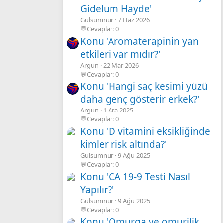
Gidelum Hayde'
Gulsumnur
7 Haz 2026
💬Cevaplar: 0
Konu 'Aromaterapinin yan
etkileri var mıdır?'
Argun
22 Mar 2026
💬Cevaplar: 0
Konu 'Hangi saç kesimi yüzü
daha genç gösterir erkek?'
Argun
1 Ara 2025
💬Cevaplar: 0
Konu 'D vitamini eksikliğinde
kimler risk altında?'
Gulsumnur
9 Ağu 2025
💬Cevaplar: 0
Konu 'CA 19-9 Testi Nasıl
Yapılır?'
Gulsumnur
9 Ağu 2025
💬Cevaplar: 0
Konu 'Omurga ve omurilik