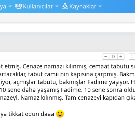
ya
Kullanıcılar
Kaynaklar
➖
18
➕
at etmiş. Cenaze namazı kılınmış, cemaat tabutu sı
rtacaklar, tabut camii nin kapısına çarpmış. Bakm
liyor, açmışlar tabutu, bakmışlar Fadime yaşıyor.
10 sene daha yaşamış Fadime. 10 sene sonra öld
enazeyi. Namaz kılınmış. Tam cenazeyi kapıdan çıka
piya tikkat edun daaa