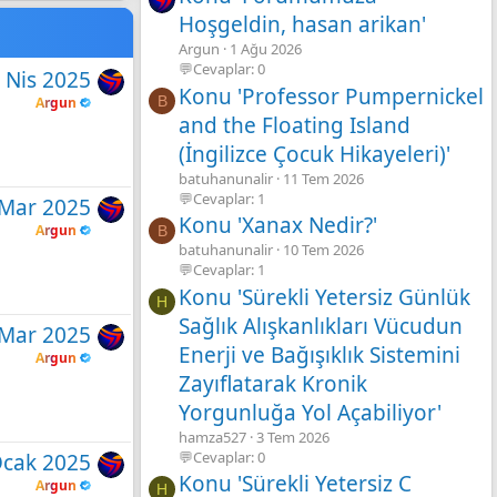
Hoşgeldin, hasan arikan'
Argun
1 Ağu 2026
💬Cevaplar: 0
 Nis 2025
Konu 'Professor Pumpernickel
B
Argun
and the Floating Island
(İngilizce Çocuk Hikayeleri)'
batuhanunalir
11 Tem 2026
💬Cevaplar: 1
 Mar 2025
Konu 'Xanax Nedir?'
Argun
B
batuhanunalir
10 Tem 2026
💬Cevaplar: 1
Konu 'Sürekli Yetersiz Günlük
H
Sağlık Alışkanlıkları Vücudun
 Mar 2025
Enerji ve Bağışıklık Sistemini
Argun
Zayıflatarak Kronik
Yorgunluğa Yol Açabiliyor'
hamza527
3 Tem 2026
💬Cevaplar: 0
Ocak 2025
Konu 'Sürekli Yetersiz C
Argun
H