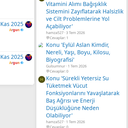
Vitamini Alımı Bağışıklık
Sistemini Zayıflatarak Halsizlik
ve Cilt Problemlerine Yol
 Kas 2025
Açabiliyor'
Argun
hamza527
3 Tem 2026
💬Cevaplar: 1
Konu 'Eylül Aslan Kimdir,
Nereli, Yaşı, Boyu, Kilosu,
 Kas 2025
Biyografisi'
Argun
Gulsumnur
1 Tem 2026
💬Cevaplar: 0
Konu 'Sürekli Yetersiz Su
H
Tüketmek Vücut
Fonksiyonlarını Yavaşlatarak
Baş Ağrısı ve Enerji
Düşüklüğüne Neden
Olabiliyor'
hamza527
1 Tem 2026
💬Cevaplar: 0