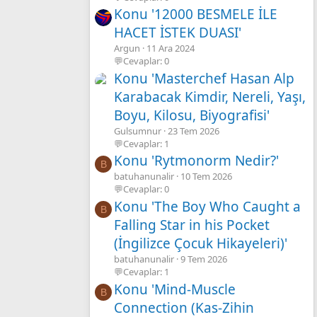
Konu '12000 BESMELE İLE
HACET İSTEK DUASI'
Argun
11 Ara 2024
💬Cevaplar: 0
Konu 'Masterchef Hasan Alp
Karabacak Kimdir, Nereli, Yaşı,
Boyu, Kilosu, Biyografisi'
Gulsumnur
23 Tem 2026
💬Cevaplar: 1
Konu 'Rytmonorm Nedir?'
B
batuhanunalir
10 Tem 2026
💬Cevaplar: 0
Konu 'The Boy Who Caught a
B
Falling Star in his Pocket
(İngilizce Çocuk Hikayeleri)'
batuhanunalir
9 Tem 2026
💬Cevaplar: 1
Konu 'Mind-Muscle
B
Connection (Kas-Zihin