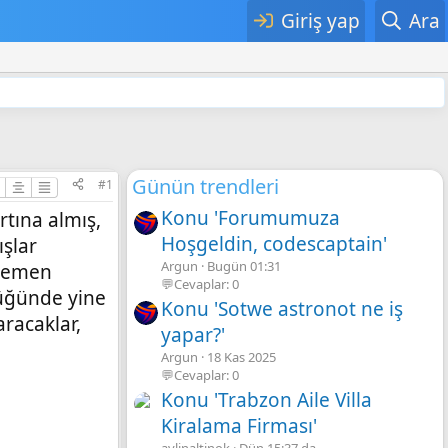
Giriş yap
Ara
Günün trendleri
#1
Konu 'Forumumuza
rtına almış,
Hoşgeldin, codescaptain'
ışlar
Argun
Bugün 01:31
 Hemen
💬Cevaplar: 0
üğünde yine
Konu 'Sotwe astronot ne iş
racaklar,
yapar?'
Argun
18 Kas 2025
💬Cevaplar: 0
Konu 'Trabzon Aile Villa
Kiralama Firması'
aylinaltinok
Dün 15:37 da