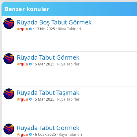
Tahoma
Gölgeli Mavi
26
Benzer konular
Times New Roman
Gölgeli Mor
Trebuchet MS
Gölgeli Gül Rengi
Rüyada Boş Tabut Görmek
Verdana
Argun
13 Nis 2025
Rüya Tabirleri
Gölgeli Siyah
Gölgeli Yeşil limon
Shadow neon
Rüyada Tabut Görmek
Argun
5 Mar 2025
Rüya Tabirleri
Rüyada Tabut Taşımak
Argun
5 Mar 2025
Rüya Tabirleri
Rüyada Tabut Görmek
Argun
6 Ocak 2025
Rüya Tabirleri