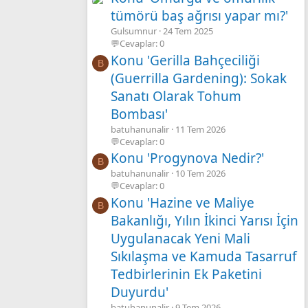
tümörü baş ağrısı yapar mı?'
Gulsumnur
24 Tem 2025
💬Cevaplar: 0
Konu 'Gerilla Bahçeciliği
B
(Guerrilla Gardening): Sokak
Sanatı Olarak Tohum
Bombası'
batuhanunalir
11 Tem 2026
💬Cevaplar: 0
Konu 'Progynova Nedir?'
B
batuhanunalir
10 Tem 2026
💬Cevaplar: 0
Konu 'Hazine ve Maliye
B
Bakanlığı, Yılın İkinci Yarısı İçin
Uygulanacak Yeni Mali
Sıkılaşma ve Kamuda Tasarruf
Tedbirlerinin Ek Paketini
Duyurdu'
batuhanunalir
9 Tem 2026