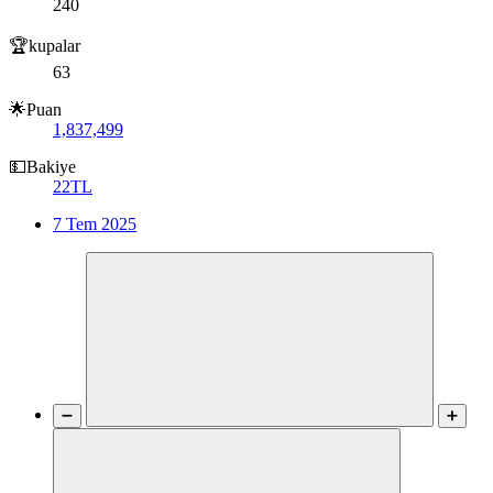
240
🏆kupalar
63
🌟Puan
1,837,499
💵Bakiye
22TL
7 Tem 2025
➖
➕