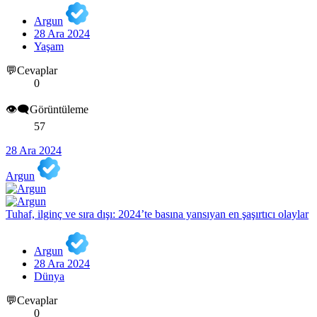
Argun
28 Ara 2024
Yaşam
💬Cevaplar
0
👁️‍🗨️Görüntüleme
57
28 Ara 2024
Argun
Tuhaf, ilginç ve sıra dışı: 2024’te basına yansıyan en şaşırtıcı olaylar
Argun
28 Ara 2024
Dünya
💬Cevaplar
0