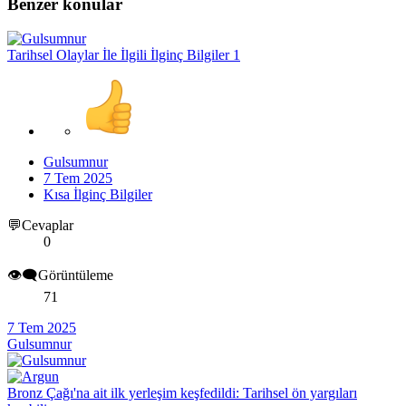
Benzer konular
Tarihsel Olaylar İle İlgili İlginç Bilgiler 1
Gulsumnur
7 Tem 2025
Kısa İlginç Bilgiler
💬Cevaplar
0
👁️‍🗨️Görüntüleme
71
7 Tem 2025
Gulsumnur
Bronz Çağı'na ait ilk yerleşim keşfedildi: Tarihsel ön yargıları