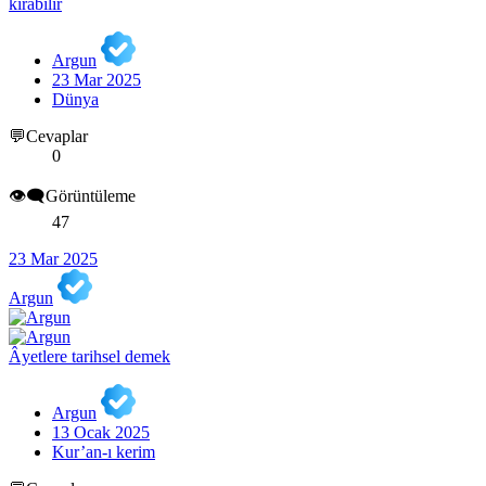
kırabilir
Argun
23 Mar 2025
Dünya
💬Cevaplar
0
👁️‍🗨️Görüntüleme
47
23 Mar 2025
Argun
Âyetlere tarihsel demek
Argun
13 Ocak 2025
Kur’an-ı kerim