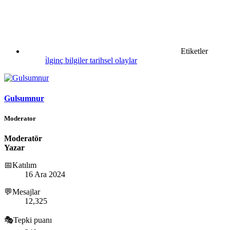
Etiketler
i̇lginç bilgiler
tarihsel olaylar
Gulsumnur
Moderator
Moderatör
Yazar
📅Katılım
16 Ara 2024
💬Mesajlar
12,325
🎭Tepki puanı