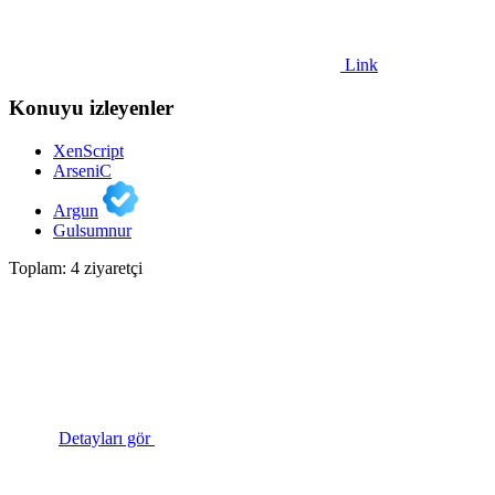
Link
Konuyu izleyenler
XenScript
ArseniC
Argun
Gulsumnur
Toplam: 4 ziyaretçi
Detayları gör