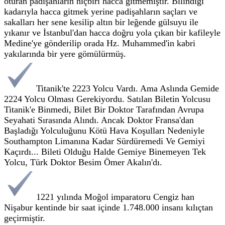
oturan padişahların hiçbiri hacca gitmemiştir. Bilindiği
kadarıyla hacca gitmek yerine padişahların saçları ve
sakalları her sene kesilip altın bir leğende gülsuyu ile
yıkanır ve İstanbul'dan hacca doğru yola çıkan bir kafileyle
Medine'ye gönderilip orada Hz. Muhammed'in kabri
yakılarında bir yere gömülürmüş.
Titanik'te 2223 Yolcu Vardı. Ama Aslında Gemide
2224 Yolcu Olması Gerekiyordu. Satılan Biletin Yolcusu
Titanik'e Binmedi, Bilet Bir Doktor Tarafından Avrupa
Seyahati Sırasında Alındı. Ancak Doktor Fransa'dan
Başladığı Yolculuğunu Kötü Hava Koşulları Nedeniyle
Southampton Limanına Kadar Sürdüremedi Ve Gemiyi
Kaçırdı... Bileti Olduğu Halde Gemiye Binemeyen Tek
Yolcu, Türk Doktor Besim Ömer Akalın'dı.
1221 yılında Moğol imparatoru Cengiz han
Nişabur kentinde bir saat içinde 1.748.000 insanı kılıçtan
geçirmiştir.