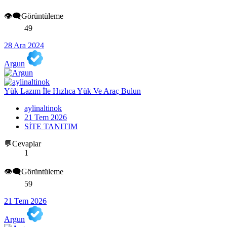
👁️‍🗨️Görüntüleme
49
28 Ara 2024
Argun
Yük Lazım İle Hızlıca Yük Ve Araç Bulun
aylinaltinok
21 Tem 2026
SİTE TANITIM
💬Cevaplar
1
👁️‍🗨️Görüntüleme
59
21 Tem 2026
Argun