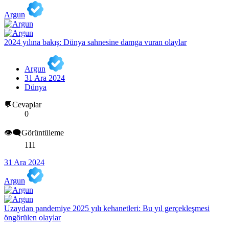
Argun
2024 yılına bakış: Dünya sahnesine damga vuran olaylar
Argun
31 Ara 2024
Dünya
💬Cevaplar
0
👁️‍🗨️Görüntüleme
111
31 Ara 2024
Argun
Uzaydan pandemiye 2025 yılı kehanetleri: Bu yıl gerçekleşmesi
öngörülen olaylar