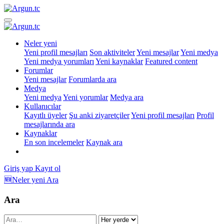
Neler yeni
Yeni profil mesajları
Son aktiviteler
Yeni mesajlar
Yeni medya
Yeni medya yorumları
Yeni kaynaklar
Featured content
Forumlar
Yeni mesajlar
Forumlarda ara
Medya
Yeni medya
Yeni yorumlar
Medya ara
Kullanıcılar
Kayıtlı üyeler
Şu anki ziyaretçiler
Yeni profil mesajları
Profil
mesajlarında ara
Kaynaklar
En son incelemeler
Kaynak ara
Giriş yap
Kayıt ol
🆕Neler yeni
Ara
Ara