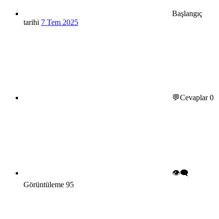
Başlangıç
tarihi
7 Tem 2025
💬Cevaplar
0
👁️‍🗨️
Görüntüleme
95