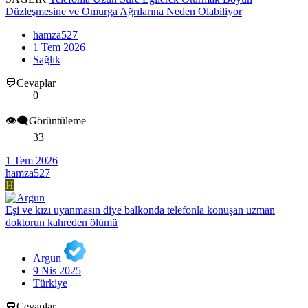
Düzleşmesine ve Omurga Ağrılarına Neden Olabiliyor
hamza527
1 Tem 2026
Sağlık
💬Cevaplar
0
👁️‍🗨️Görüntüleme
33
1 Tem 2026
hamza527
H
Eşi ve kızı uyanmasın diye balkonda telefonla konuşan uzman
doktorun kahreden ölümü
Argun
9 Nis 2025
Türkiye
💬Cevaplar