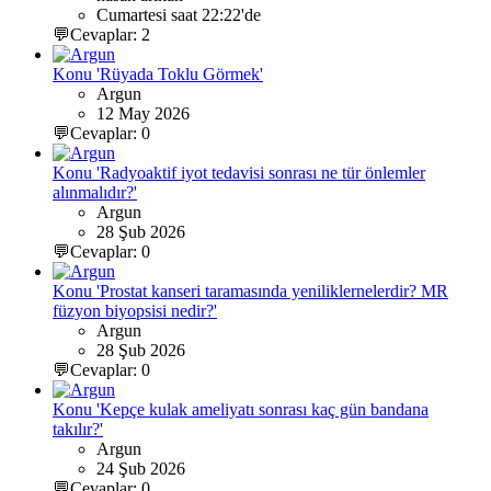
Cumartesi saat 22:22'de
💬Cevaplar: 2
Konu 'Rüyada Toklu Görmek'
Argun
12 May 2026
💬Cevaplar: 0
Konu 'Radyoaktif iyot tedavisi sonrası ne tür önlemler
alınmalıdır?'
Argun
28 Şub 2026
💬Cevaplar: 0
Konu 'Prostat kanseri taramasında yeniliklernelerdir? MR
füzyon biyopsisi nedir?'
Argun
28 Şub 2026
💬Cevaplar: 0
Konu 'Kepçe kulak ameliyatı sonrası kaç gün bandana
takılır?'
Argun
24 Şub 2026
💬Cevaplar: 0