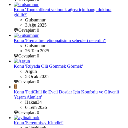
Konu 'Topuk dikeni ve topuk ağrısı için hangi doktora
gidilir?'
Gulsumnur
3 Ağu 2025
💬Cevaplar: 0
Konu 'Prematüre retinopatisinin sebepleri nelerdir?'
Gulsumnur
26 Tem 2025
💬Cevaplar: 0
Konu 'Rüyada Ölü Gömmek Görmek'
Argun
5 Ocak 2025
💬Cevaplar: 0
H
Konu 'PatiChill ile Evcil Dostlar İçin Konforlu ve Güvenli
Yaşam Alanları'
Hakan34
6 Tem 2026
💬Cevaplar: 0
Konu 'Serenmissy Kimdir?'
aylinaltinok