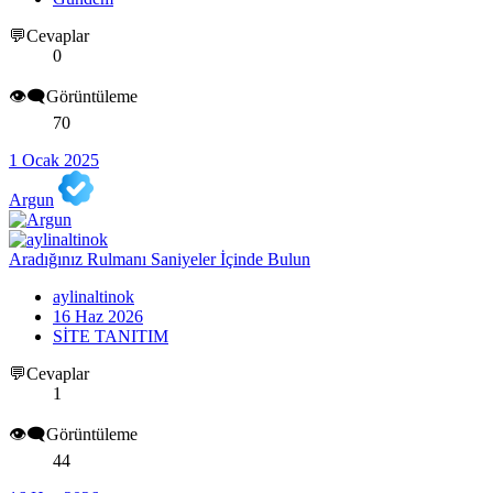
💬Cevaplar
0
👁️‍🗨️Görüntüleme
70
1 Ocak 2025
Argun
Aradığınız Rulmanı Saniyeler İçinde Bulun
aylinaltinok
16 Haz 2026
SİTE TANITIM
💬Cevaplar
1
👁️‍🗨️Görüntüleme
44