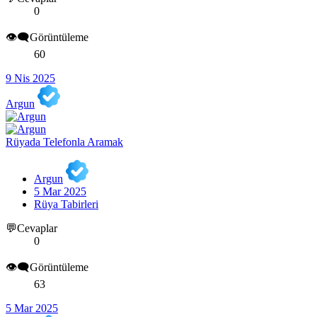
0
👁️‍🗨️Görüntüleme
60
9 Nis 2025
Argun
Rüyada Telefonla Aramak
Argun
5 Mar 2025
Rüya Tabirleri
💬Cevaplar
0
👁️‍🗨️Görüntüleme
63
5 Mar 2025