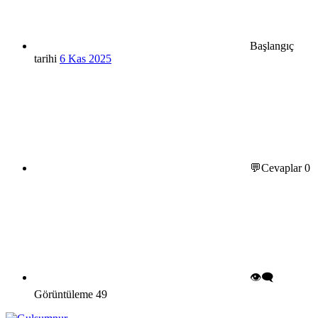
Başlangıç
tarihi
6 Kas 2025
💬Cevaplar
0
👁️‍🗨️
Görüntüleme
49