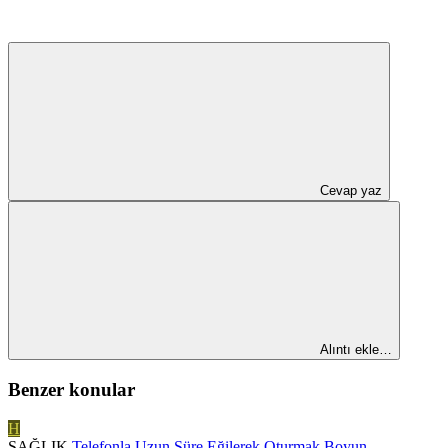
Cevap yaz
Alıntı ekle…
Benzer konular
H
SAĞLIK
Telefonla Uzun Süre Eğilerek Oturmak Boyun