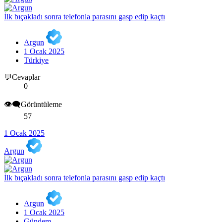
İlk bıçakladı sonra telefonla parasını gasp edip kaçtı
Argun
1 Ocak 2025
Türkiye
💬Cevaplar
0
👁️‍🗨️Görüntüleme
57
1 Ocak 2025
Argun
İlk bıçakladı sonra telefonla parasını gasp edip kaçtı
Argun
1 Ocak 2025
Gündem