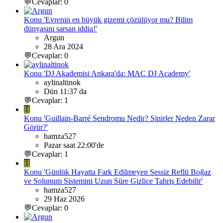
💬Cevaplar: 0
Konu 'Evrenin en büyük gizemi çözülüyor mu? Bilim
dünyasını sarsan iddia!'
Argun
28 Ara 2024
💬Cevaplar: 0
Konu 'DJ Akademisi Ankara'da: MAC DJ Academy'
aylinaltinok
Dün 11:37 da
💬Cevaplar: 1
H
Konu 'Guillain-Barré Sendromu Nedir? Sinirler Neden Zarar
Görür?'
hamza527
Pazar saat 22:00'de
💬Cevaplar: 1
H
Konu 'Günlük Hayatta Fark Edilmeyen Sessiz Reflü Boğaz
ve Solunum Sistemini Uzun Süre Gizlice Tahriş Edebilir'
hamza527
29 Haz 2026
💬Cevaplar: 0