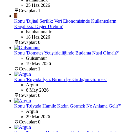
25 Haz 2026
💬Cevaplar: 1
B
Konu 'Dijital Serflik: Veri Ekonomisinde Kullanıcıların
Karşılıksız Değer Üretimi'
batuhanunalir
18 Haz 2026
💬Cevaplar: 0
Konu 'Domates Yetiştiriciliğinde Budama Nasıl Olmalı?'
Gulsumnur
19 May 2026
💬Cevaplar: 1
Konu 'Rüyada İşsiz Birinin İşe Girdiğini Görmek'
Argun
6 May 2026
💬Cevaplar: 0
Konu 'Rüyada Hamile Kadın Görmek Ne Anlama Gelir?'
Argun
29 Mar 2026
💬Cevaplar: 0