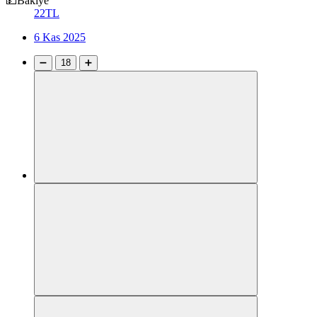
💵Bakiye
22TL
6 Kas 2025
➖
18
➕