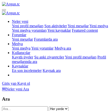
Neler yeni
Yeni profil mesajları
Son aktiviteler
Yeni mesajlar
Yeni medya
Yeni medya yorumları
Yeni kaynaklar
Featured content
Forumlar
Yeni mesajlar
Forumlarda ara
Medya
Yeni medya
Yeni yorumlar
Medya ara
Kullanıcılar
Kayıtlı üyeler
Şu anki ziyaretçiler
Yeni profil mesajları
Profil
mesajlarında ara
Kaynaklar
En son incelemeler
Kaynak ara
Giriş yap
Kayıt ol
🆕Neler yeni
Ara
Ara