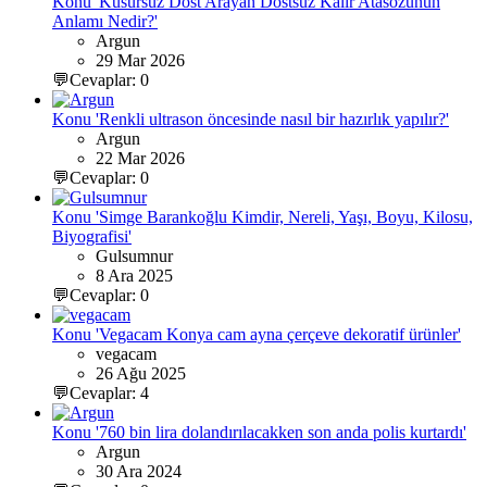
Konu 'Kusursuz Dost Arayan Dostsuz Kalır Atasözünün
Anlamı Nedir?'
Argun
29 Mar 2026
💬Cevaplar: 0
Konu 'Renkli ultrason öncesinde nasıl bir hazırlık yapılır?'
Argun
22 Mar 2026
💬Cevaplar: 0
Konu 'Simge Barankoğlu Kimdir, Nereli, Yaşı, Boyu, Kilosu,
Biyografisi'
Gulsumnur
8 Ara 2025
💬Cevaplar: 0
Konu 'Vegacam Konya cam ayna çerçeve dekoratif ürünler'
vegacam
26 Ağu 2025
💬Cevaplar: 4
Konu '760 bin lira dolandırılacakken son anda polis kurtardı'
Argun
30 Ara 2024