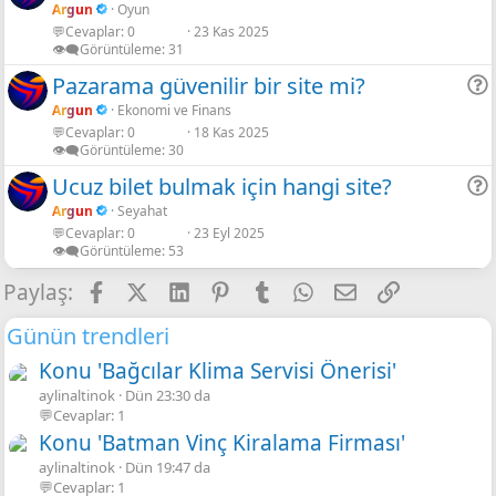
Argun
Oyun
💬Cevaplar
0
23 Kas 2025
r
👁️‍🗨️Görüntüleme
31
Pazarama güvenilir bir site mi?
Argun
Ekonomi ve Finans
💬Cevaplar
0
18 Kas 2025
r
👁️‍🗨️Görüntüleme
30
Ucuz bilet bulmak için hangi site?
Argun
Seyahat
💬Cevaplar
0
23 Eyl 2025
r
👁️‍🗨️Görüntüleme
53
Facebook
X
LinkedIn
Pinterest
Tumblr
WhatsApp
E-posta
Link
Paylaş:
Günün trendleri
Konu 'Bağcılar Klima Servisi Önerisi'
aylinaltinok
Dün 23:30 da
💬Cevaplar: 1
Konu 'Batman Vinç Kiralama Firması'
aylinaltinok
Dün 19:47 da
💬Cevaplar: 1