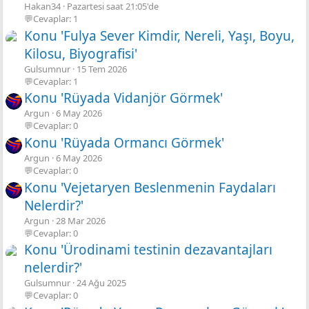
Hakan34
Pazartesi saat 21:05'de
💬Cevaplar: 1
Konu 'Fulya Sever Kimdir, Nereli, Yaşı, Boyu,
Kilosu, Biyografisi'
Gulsumnur
15 Tem 2026
💬Cevaplar: 1
Konu 'Rüyada Vidanjör Görmek'
Argun
6 May 2026
💬Cevaplar: 0
Konu 'Rüyada Ormancı Görmek'
Argun
6 May 2026
💬Cevaplar: 0
Konu 'Vejetaryen Beslenmenin Faydaları
Nelerdir?'
Argun
28 Mar 2026
💬Cevaplar: 0
Konu 'Ürodinami testinin dezavantajları
nelerdir?'
Gulsumnur
24 Ağu 2025
💬Cevaplar: 0