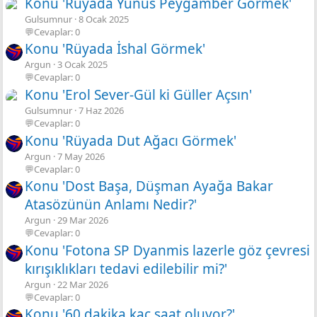
Konu 'Rüyada Yunus Peygamber Görmek'
Gulsumnur
8 Ocak 2025
💬Cevaplar: 0
Konu 'Rüyada İshal Görmek'
Argun
3 Ocak 2025
💬Cevaplar: 0
Konu 'Erol Sever-Gül ki Güller Açsın'
Gulsumnur
7 Haz 2026
💬Cevaplar: 0
Konu 'Rüyada Dut Ağacı Görmek'
Argun
7 May 2026
💬Cevaplar: 0
Konu 'Dost Başa, Düşman Ayağa Bakar
Atasözünün Anlamı Nedir?'
Argun
29 Mar 2026
💬Cevaplar: 0
Konu 'Fotona SP Dyanmis lazerle göz çevresi
kırışıklıkları tedavi edilebilir mi?'
Argun
22 Mar 2026
💬Cevaplar: 0
Konu '60 dakika kaç saat oluyor?'