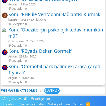
Argun
18 Kas 2025
💬Cevaplar: 0
Konu 'PHP ile Veritabanı Bağlantısı Kurmak'
B
batuhanunalir
12 Eki 2025
💬Cevaplar: 0
Konu 'Obezite için psikolojik tedavi mümkün
mü?'
Gulsumnur
24 Tem 2025
💬Cevaplar: 0
Konu 'Rüyada Dekan Görmek'
Argun
29 Mar 2025
💬Cevaplar: 0
Konu 'Otomobil park halindeki araca çarptı:
1 yaralı'
Argun
19 Mar 2025
💬Cevaplar: 0
WEBMASTER KATEGORİSİ
GÜVENLİK
Argun 2025
Türkçe (TR)
Bize ulaşın
Şartlar ve kurallar
Gizlilik politikası
Yardım
R