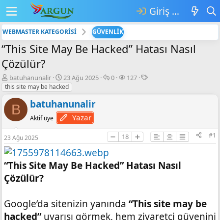
Giriş yap
WEBMASTER KATEGORİSİ
GÜVENLİK
“This Site May Be Hacked” Hatası Nasıl
Çözülür?
K
B
💬
👁️‍🗨️
E
batuhanunalir
23 Ağu 2025
0
127
o
a
C
G
t
this site may be hacked
n
ş
e
ö
i
batuhanunalir
b
l
v
r
k
B
u
a
a
ü
e
Yazar
Aktif üye
y
n
p
n
t
u
g
l
t
l
#1
➖
18
➕
23 Ağu 2025
b
ı
a
ü
e
a
ç
r
l
r
ş
t
e
“This Site May Be Hacked” Hatası Nasıl
l
a
m
a
r
e
Çözülür?
t
i
a
h
n
i
Google’da sitenizin yanında
“This site may be
hacked”
uyarısı görmek, hem ziyaretçi güvenini