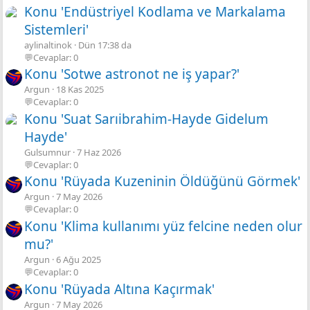
Konu 'Endüstriyel Kodlama ve Markalama
Sistemleri'
aylinaltinok
Dün 17:38 da
💬Cevaplar: 0
Konu 'Sotwe astronot ne iş yapar?'
Argun
18 Kas 2025
💬Cevaplar: 0
Konu 'Suat Sarıibrahim-Hayde Gidelum
Hayde'
Gulsumnur
7 Haz 2026
💬Cevaplar: 0
Konu 'Rüyada Kuzeninin Öldüğünü Görmek'
Argun
7 May 2026
💬Cevaplar: 0
Konu 'Klima kullanımı yüz felcine neden olur
mu?'
Argun
6 Ağu 2025
💬Cevaplar: 0
Konu 'Rüyada Altına Kaçırmak'
Argun
7 May 2026