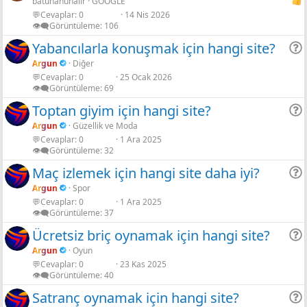
batuhanunalir
GOOGLE
💬Cevaplar
0
14 Nis 2026
👁️‍🗨️Görüntüleme
106
Yabancılarla konuşmak için hangi site?
Argun
Diğer
💬Cevaplar
0
25 Ocak 2026
r
👁️‍🗨️Görüntüleme
69
Toptan giyim için hangi site?
Argun
Güzellik ve Moda
💬Cevaplar
0
1 Ara 2025
r
👁️‍🗨️Görüntüleme
32
Maç izlemek için hangi site daha iyi?
Argun
Spor
💬Cevaplar
0
1 Ara 2025
r
👁️‍🗨️Görüntüleme
37
Ücretsiz briç oynamak için hangi site?
Argun
Oyun
💬Cevaplar
0
23 Kas 2025
r
👁️‍🗨️Görüntüleme
40
Satranç oynamak için hangi site?