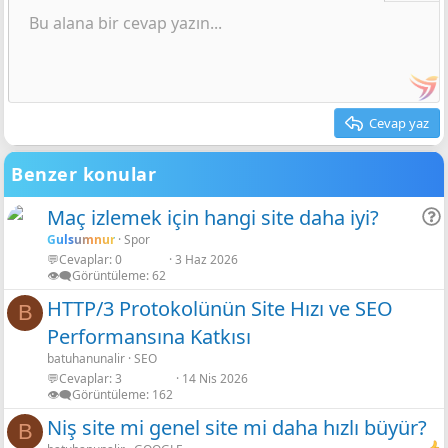
12
Courier New
Sağa hizala
Gölgeli Camgöbeği
Girinti
Taslağı sil
Bu alana bir cevap yazın...
Başlık 2
Spoyler
Spoyler
Satır içi kod
Yatay çizgi ekle
Biçimlendirmeyi kaldır
Hide x
Kod
Hide x
15
Georgia
Metni yana yasla
Gölgeli Kırmızı
Çıkıntı
Satır içi spoiler
Satır içi spoiler
Başlık 3
18
Tahoma
Gölgeli Denizci Mavisi
22
Times New Roman
Gölgeli Mavi
Cevap yaz
26
Trebuchet MS
Gölgeli Mor
Verdana
Benzer konular
Gölgeli Gül Rengi
Gölgeli Siyah
Maç izlemek için hangi site daha iyi?
Gölgeli Yeşil limon
Gulsumnur
Spor
💬Cevaplar
0
3 Haz 2026
r
Shadow neon
👁️‍🗨️Görüntüleme
62
HTTP/3 Protokolünün Site Hızı ve SEO
B
Performansına Katkısı
batuhanunalir
SEO
💬Cevaplar
3
14 Nis 2026
👁️‍🗨️Görüntüleme
162
Niş site mi genel site mi daha hızlı büyür?
B