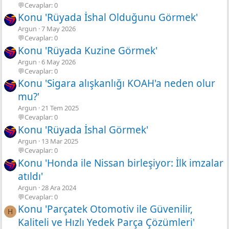
💬Cevaplar: 0
Konu 'Rüyada İshal Olduğunu Görmek'
Argun
7 May 2026
💬Cevaplar: 0
Konu 'Rüyada Kuzine Görmek'
Argun
6 May 2026
💬Cevaplar: 0
Konu 'Sigara alışkanlığı KOAH'a neden olur
mu?'
Argun
21 Tem 2025
💬Cevaplar: 0
Konu 'Rüyada İshal Görmek'
Argun
13 Mar 2025
💬Cevaplar: 0
Konu 'Honda ile Nissan birleşiyor: İlk imzalar
atıldı'
Argun
28 Ara 2024
💬Cevaplar: 0
Konu 'Parçatek Otomotiv ile Güvenilir,
H
Kaliteli ve Hızlı Yedek Parça Çözümleri'