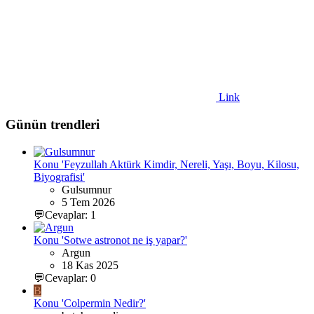
Link
Günün trendleri
Konu 'Feyzullah Aktürk Kimdir, Nereli, Yaşı, Boyu, Kilosu,
Biyografisi'
Gulsumnur
5 Tem 2026
💬Cevaplar: 1
Konu 'Sotwe astronot ne iş yapar?'
Argun
18 Kas 2025
💬Cevaplar: 0
B
Konu 'Colpermin Nedir?'