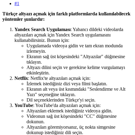
#1
Türkçe altyazı açmak için farklı platformlarda kullanılabilecek
yöntemler şunlardır:
Yandex Search Uygulaması
: Yabancı dildeki videolarda
altyazıları açmak için Yandex Search uygulamasını
kullanabilirsiniz. Bunun için:
Uygulamada videoya gidin ve tam ekran modunda
izlemeyin.
Ekranın sağ üst köşesindeki "Altyazılar" düğmesine
tıklayın.
Altyazı dilini seçin ve gerekirse kelime vurgulamayı
etkinleştirin.
Netflix
: Netflix'te altyazıları açmak için:
İzlemek istediğiniz dizi veya filmi başlatın.
Ekranın alt veya üst kısmındaki "Seslendirme ve Alt
Yazı" seçeneğine tıklayın.
Dil seçeneklerinden Türkçe'yi seçin.
YouTube
: YouTube'da altyazıları açmak için:
Altyazıları eklemek istediğiniz videoya gidin.
Videonun sağ üst köşesindeki "CC" düğmesine
dokunun.
Altyazıları göremiyorsanız, üç nokta simgesine
dokunup istediğiniz dili seçin.