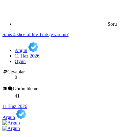
Soru
Sims 4 slice of life Türkçe var mı?
Argun
11 Haz 2026
Oyun
💬Cevaplar
0
👁️‍🗨️Görüntüleme
41
11 Haz 2026
Argun