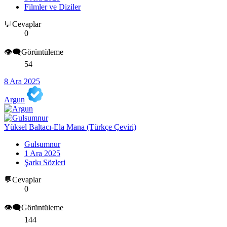
Filmler ve Diziler
💬Cevaplar
0
👁️‍🗨️Görüntüleme
54
8 Ara 2025
Argun
Yüksel Baltacı-Ela Mana (Türkçe Çeviri)
Gulsumnur
1 Ara 2025
Şarkı Sözleri
💬Cevaplar
0
👁️‍🗨️Görüntüleme
144