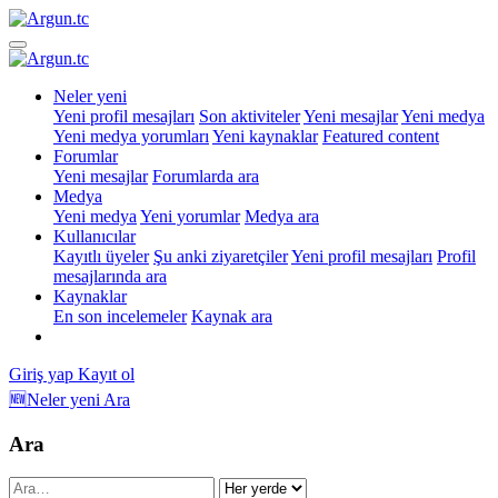
Neler yeni
Yeni profil mesajları
Son aktiviteler
Yeni mesajlar
Yeni medya
Yeni medya yorumları
Yeni kaynaklar
Featured content
Forumlar
Yeni mesajlar
Forumlarda ara
Medya
Yeni medya
Yeni yorumlar
Medya ara
Kullanıcılar
Kayıtlı üyeler
Şu anki ziyaretçiler
Yeni profil mesajları
Profil
mesajlarında ara
Kaynaklar
En son incelemeler
Kaynak ara
Giriş yap
Kayıt ol
🆕Neler yeni
Ara
Ara