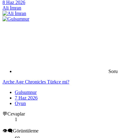
8 Haz 2026
Ali İmran
Soru
Arche Age Chronicles Türkçe mi?
Gulsumnur
7 Haz 2026
Oyun
💬Cevaplar
1
👁️‍🗨️Görüntüleme