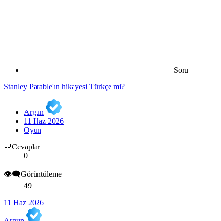
Soru
Stanley Parable'ın hikayesi Türkçe mi?
Argun
11 Haz 2026
Oyun
💬Cevaplar
0
👁️‍🗨️Görüntüleme
49
11 Haz 2026
Argun