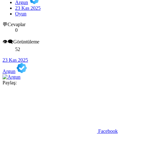
Argun
23 Kas 2025
Oyun
💬Cevaplar
0
👁️‍🗨️Görüntüleme
52
23 Kas 2025
Argun
Paylaş:
Facebook