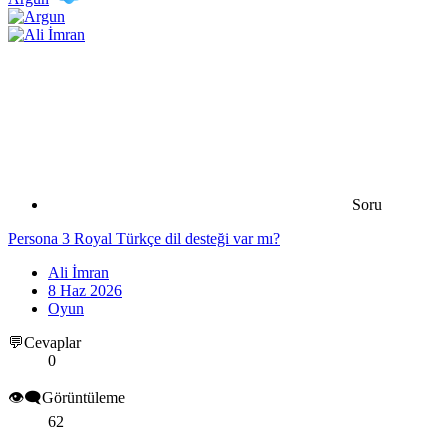
Soru
Persona 3 Royal Türkçe dil desteği var mı?
Ali İmran
8 Haz 2026
Oyun
💬Cevaplar
0
👁️‍🗨️Görüntüleme
62