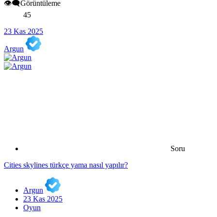
👁️‍🗨️Görüntüleme
45
23 Kas 2025
Argun
Soru
Cities skylines türkçe yama nasıl yapılır?
Argun
23 Kas 2025
Oyun