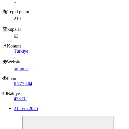
1
🎭Tepki puanı
219
🏆kupalar
63
📌Konum
Türkiye
🌍Website
argun.tc
🌟Puan
6,777,364
💵Bakiye
453TL
21 Tem 2025