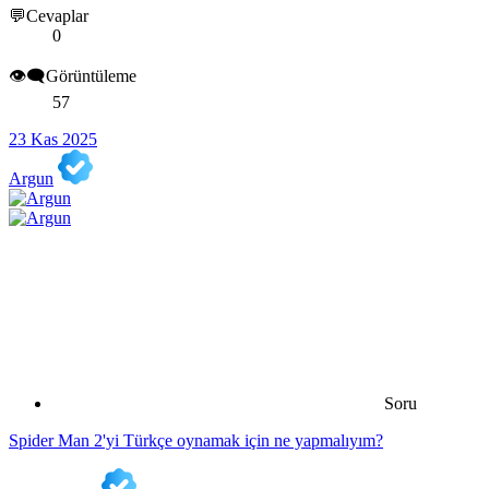
💬Cevaplar
0
👁️‍🗨️Görüntüleme
57
23 Kas 2025
Argun
Soru
Spider Man 2'yi Türkçe oynamak için ne yapmalıyım?