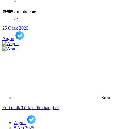
0
👁️‍🗨️Görüntüleme
77
25 Ocak 2026
Argun
Soru
En komik Türkçe film hangisi?
Argun
8 Ara 2025