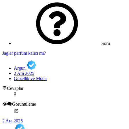
Soru
Jagler parfüm kalıcı mı?
Argun
2 Ara 2025
Güzellik ve Moda
💬Cevaplar
0
👁️‍🗨️Görüntüleme
65
2 Ara 2025