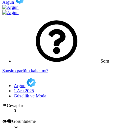
Argun
Soru
Sansiro parfüm kalıcı mı?
Argun
1 Ara 2025
Güzellik ve Moda
💬Cevaplar
0
👁️‍🗨️Görüntüleme