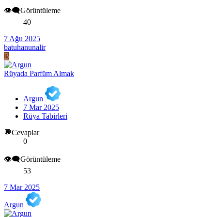
👁️‍🗨️Görüntüleme
40
7 Ağu 2025
batuhanunalir
B
Rüyada Parfüm Almak
Argun
7 Mar 2025
Rüya Tabirleri
💬Cevaplar
0
👁️‍🗨️Görüntüleme
53
7 Mar 2025
Argun