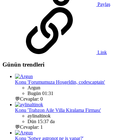
Paylaş
Link
Günün trendleri
Konu 'Forumumuza Hoşgeldin, codescaptain'
Argun
Bugün 01:31
💬Cevaplar: 0
Konu 'Trabzon Aile Villa Kiralama Firması'
aylinaltinok
Dün 15:37 da
💬Cevaplar: 1
Konu 'Sotwe astronot ne iş yapar?'