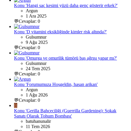
Konu 'Hangi saç kesimi yüzü daha genç gösterir erkek?'
Argun
1 Ara 2025
💬Cevaplar: 0
Konu 'D vitamini eksikliğinde kimler risk altında?'
Gulsumnur
9 Ağu 2025
💬Cevaplar: 0
Konu 'Omurga ve omurilik tümörü baş ağrısı yapar mı?'
Gulsumnur
24 Tem 2025
💬Cevaplar: 0
Konu 'Forumumuza Hoşgeldin, hasan arikan'
Argun
1 Ağu 2026
💬Cevaplar: 0
B
Konu 'Gerilla Bahçeciliği (Guerrilla Gardening): Sokak
Sanatı Olarak Tohum Bombası'
batuhanunalir
11 Tem 2026