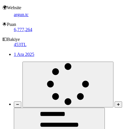
🌍Website
argun.tc
🌟Puan
6,777,264
💵Bakiye
453TL
1 Ara 2025
➖
➕