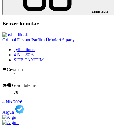
Alıntı ekle…
Benzer konular
Orijinal Dekant Parfüm Ürünleri Siparişi
aylinaltinok
4 Nis 2026
SİTE TANITIM
💬Cevaplar
1
👁️‍🗨️Görüntüleme
78
4 Nis 2026
Argun