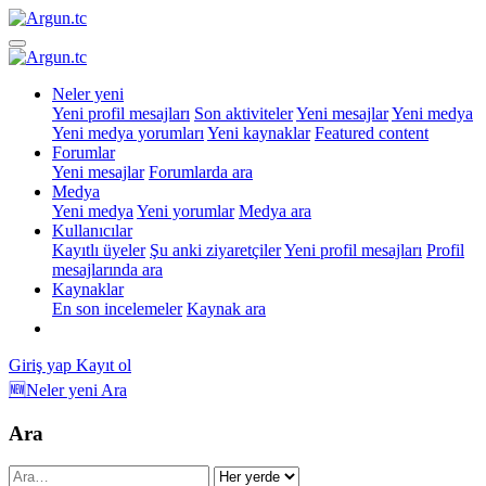
Neler yeni
Yeni profil mesajları
Son aktiviteler
Yeni mesajlar
Yeni medya
Yeni medya yorumları
Yeni kaynaklar
Featured content
Forumlar
Yeni mesajlar
Forumlarda ara
Medya
Yeni medya
Yeni yorumlar
Medya ara
Kullanıcılar
Kayıtlı üyeler
Şu anki ziyaretçiler
Yeni profil mesajları
Profil
mesajlarında ara
Kaynaklar
En son incelemeler
Kaynak ara
Giriş yap
Kayıt ol
🆕Neler yeni
Ara
Ara