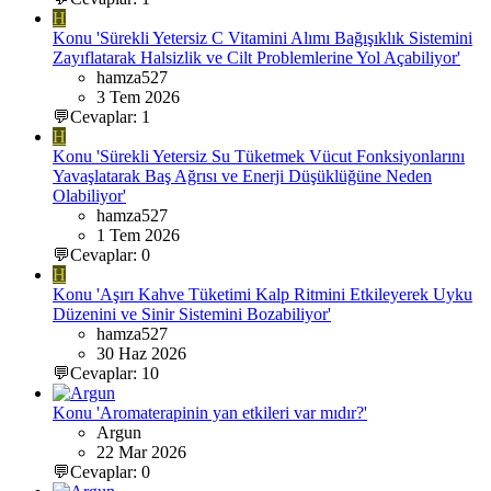
H
Konu 'Sürekli Yetersiz C Vitamini Alımı Bağışıklık Sistemini
Zayıflatarak Halsizlik ve Cilt Problemlerine Yol Açabiliyor'
hamza527
3 Tem 2026
💬Cevaplar: 1
H
Konu 'Sürekli Yetersiz Su Tüketmek Vücut Fonksiyonlarını
Yavaşlatarak Baş Ağrısı ve Enerji Düşüklüğüne Neden
Olabiliyor'
hamza527
1 Tem 2026
💬Cevaplar: 0
H
Konu 'Aşırı Kahve Tüketimi Kalp Ritmini Etkileyerek Uyku
Düzenini ve Sinir Sistemini Bozabiliyor'
hamza527
30 Haz 2026
💬Cevaplar: 10
Konu 'Aromaterapinin yan etkileri var mıdır?'
Argun
22 Mar 2026
💬Cevaplar: 0