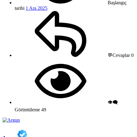
Başlangıç
tarihi
1 Ara 2025
💬Cevaplar
0
👁️‍🗨️
Görüntüleme
49