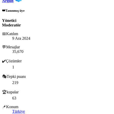
Argun
👑Tanınmış üye
Yönetici
Moderatör
📅Katılım
9 Ara 2024
💬Mesajlar
35,670
✔️Çözümler
1
🎭Tepki puanı
219
🏆kupalar
63
📌Konum
Türkiye