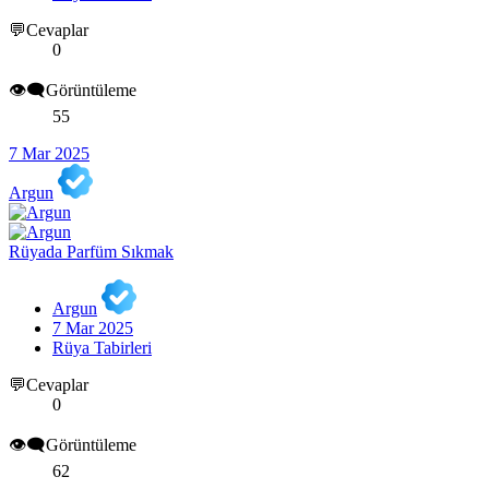
💬Cevaplar
0
👁️‍🗨️Görüntüleme
55
7 Mar 2025
Argun
Rüyada Parfüm Sıkmak
Argun
7 Mar 2025
Rüya Tabirleri
💬Cevaplar
0
👁️‍🗨️Görüntüleme
62