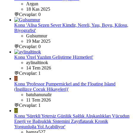
Argun
18 Kas 2025
💬Cevaplar: 0
Konu 'Alisa Sezen Sever Kimdir, Nereli, Yaşı, Boyu, Kilosu,
Biyografisi'
Gulsumnur
19 Mar 2025
💬Cevaplar: 0
Konu 'Özel Yazılım Geliştirme Hizmetleri'
aylinaltinok
14 Tem 2026
💬Cevaplar: 1
B
Konu 'Professor Pumpernickel and the Floating Island
(İngilizce Çocuk Hikayeleri)'
batuhanunalir
11 Tem 2026
💬Cevaplar: 1
H
Konu 'Sürekli Yetersiz Günlük Sağlık Alışkanlıkları Vücudun
Enerji ve Bağışıklık Sistemini Zayıflatarak Kronik
Yorgunluğa Yol Açabiliyor'
hamza527