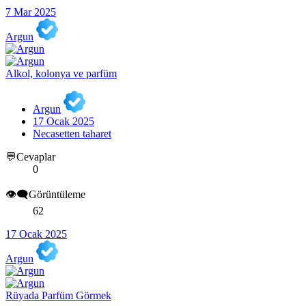
7 Mar 2025
Argun
Alkol, kolonya ve parfüm
Argun
17 Ocak 2025
Necasetten taharet
💬Cevaplar
0
👁️‍🗨️Görüntüleme
62
17 Ocak 2025
Argun
Rüyada Parfüm Görmek