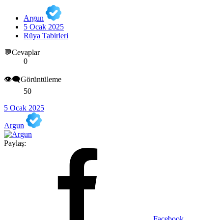
Argun
5 Ocak 2025
Rüya Tabirleri
💬Cevaplar
0
👁️‍🗨️Görüntüleme
50
5 Ocak 2025
Argun
Paylaş:
Facebook