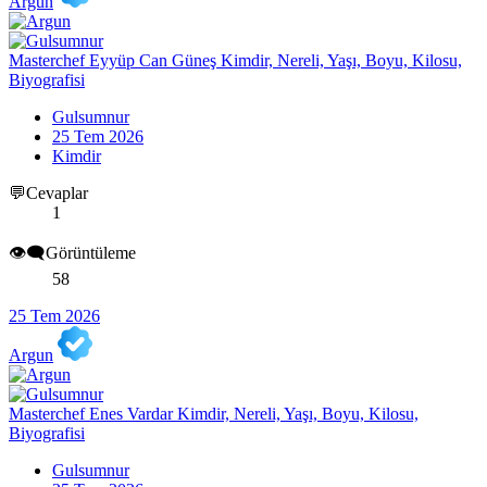
Argun
Masterchef Eyyüp Can Güneş Kimdir, Nereli, Yaşı, Boyu, Kilosu,
Biyografisi
Gulsumnur
25 Tem 2026
Kimdir
💬Cevaplar
1
👁️‍🗨️Görüntüleme
58
25 Tem 2026
Argun
Masterchef Enes Vardar Kimdir, Nereli, Yaşı, Boyu, Kilosu,
Biyografisi
Gulsumnur