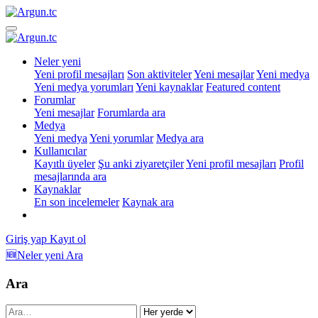
Neler yeni
Yeni profil mesajları
Son aktiviteler
Yeni mesajlar
Yeni medya
Yeni medya yorumları
Yeni kaynaklar
Featured content
Forumlar
Yeni mesajlar
Forumlarda ara
Medya
Yeni medya
Yeni yorumlar
Medya ara
Kullanıcılar
Kayıtlı üyeler
Şu anki ziyaretçiler
Yeni profil mesajları
Profil
mesajlarında ara
Kaynaklar
En son incelemeler
Kaynak ara
Giriş yap
Kayıt ol
🆕Neler yeni
Ara
Ara