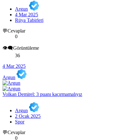
Argun
4 Mar 2025
Rüya Tabirleri
💬Cevaplar
0
👁️‍🗨️Görüntüleme
36
4 Mar 2025
Argun
Volkan Demirel: 3 puanı kaçırmamalıyız
Argun
2 Ocak 2025
Spor
💬Cevaplar
0