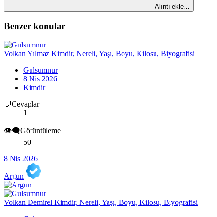
Alıntı ekle…
Benzer konular
Volkan Yılmaz Kimdir, Nereli, Yaşı, Boyu, Kilosu, Biyografisi
Gulsumnur
8 Nis 2026
Kimdir
💬Cevaplar
1
👁️‍🗨️Görüntüleme
50
8 Nis 2026
Argun
Volkan Demirel Kimdir, Nereli, Yaşı, Boyu, Kilosu, Biyografisi