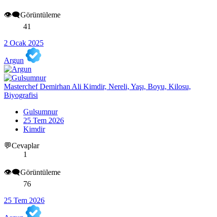
👁️‍🗨️Görüntüleme
41
2 Ocak 2025
Argun
Masterchef Demirhan Ali Kimdir, Nereli, Yaşı, Boyu, Kilosu,
Biyografisi
Gulsumnur
25 Tem 2026
Kimdir
💬Cevaplar
1
👁️‍🗨️Görüntüleme
76
25 Tem 2026