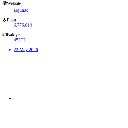
🌍Website
argun.tc
🌟Puan
6,776,814
💵Bakiye
453TL
22 May 2026