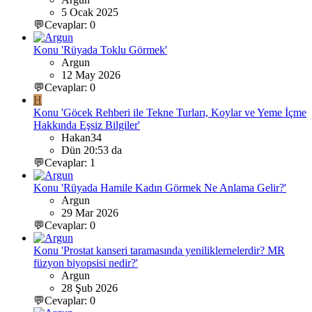
5 Ocak 2025
💬Cevaplar: 0
Konu 'Rüyada Toklu Görmek'
Argun
12 May 2026
💬Cevaplar: 0
H
Konu 'Göcek Rehberi ile Tekne Turları, Koylar ve Yeme İçme
Hakkında Eşsiz Bilgiler'
Hakan34
Dün 20:53 da
💬Cevaplar: 1
Konu 'Rüyada Hamile Kadın Görmek Ne Anlama Gelir?'
Argun
29 Mar 2026
💬Cevaplar: 0
Konu 'Prostat kanseri taramasında yeniliklernelerdir? MR
füzyon biyopsisi nedir?'
Argun
28 Şub 2026
💬Cevaplar: 0