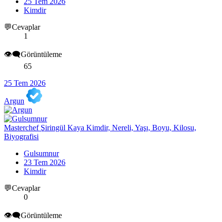
25 Tem 2026
Kimdir
💬Cevaplar
1
👁️‍🗨️Görüntüleme
65
25 Tem 2026
Argun
Masterchef Şiringül Kaya Kimdir, Nereli, Yaşı, Boyu, Kilosu,
Biyografisi
Gulsumnur
23 Tem 2026
Kimdir
💬Cevaplar
0
👁️‍🗨️Görüntüleme