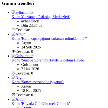
Günün trendleri
Konu 'Gaziantep Psikolog Merkezleri'
aylinaltinok
Dün 23:37 da
💬Cevaplar: 1
Konu 'Kalp kapakçığının sarkması mümkün mü?'
Argun
24 Şub 2026
💬Cevaplar: 0
Konu 'Suat Sarıibrahim-Hayde Gidelum Hayde'
Gulsumnur
7 Haz 2026
💬Cevaplar: 0
Konu 'Sotwe astronot ne iş yapar?'
Argun
18 Kas 2025
💬Cevaplar: 0
Konu 'Rüyada Ölü Gömmek Görmek'
Argun