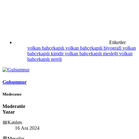
Etiketler
volkan bahçekapılı
volkan bahçekapılı biyografi
volkan
bahçekapılı kimdir
volkan bahçekapılı mesleği
volkan
bahçekapılı nereli
Gulsumnur
Moderator
Moderatör
Yazar
📅Katılım
16 Ara 2024
💬Mesajlar