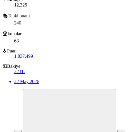
12,325
🎭Tepki puanı
240
🏆kupalar
63
🌟Puan
1,837,499
💵Bakiye
22TL
22 May 2026