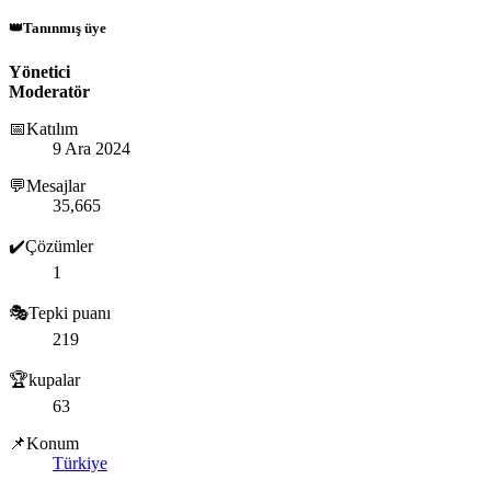
👑Tanınmış üye
Yönetici
Moderatör
📅Katılım
9 Ara 2024
💬Mesajlar
35,665
✔️Çözümler
1
🎭Tepki puanı
219
🏆kupalar
63
📌Konum
Türkiye