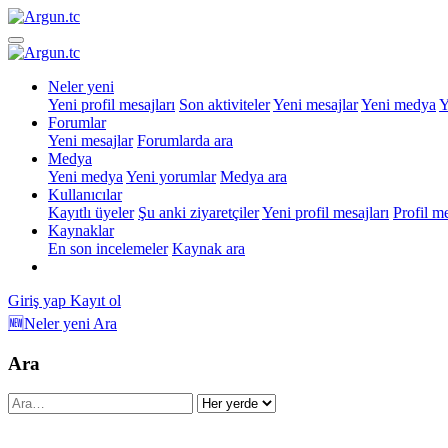
Neler yeni
Yeni profil mesajları
Son aktiviteler
Yeni mesajlar
Yeni medya
Y
Forumlar
Yeni mesajlar
Forumlarda ara
Medya
Yeni medya
Yeni yorumlar
Medya ara
Kullanıcılar
Kayıtlı üyeler
Şu anki ziyaretçiler
Yeni profil mesajları
Profil m
Kaynaklar
En son incelemeler
Kaynak ara
Giriş yap
Kayıt ol
🆕Neler yeni
Ara
Ara