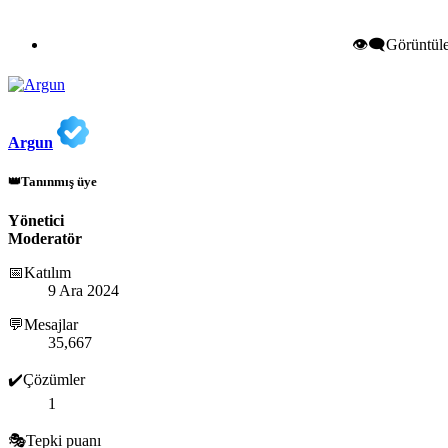
👁️‍🗨️Görüntü
Argun
👑Tanınmış üye
Yönetici
Moderatör
📅Katılım
9 Ara 2024
💬Mesajlar
35,667
✔️Çözümler
1
🎭Tepki puanı