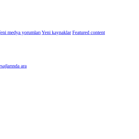
eni medya yorumları
Yeni kaynaklar
Featured content
esajlarında ara