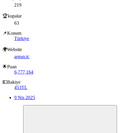
219
🏆kupalar
63
📌Konum
Türkiye
🌍Website
argun.tc
🌟Puan
6,777,164
💵Bakiye
453TL
9 Nis 2025