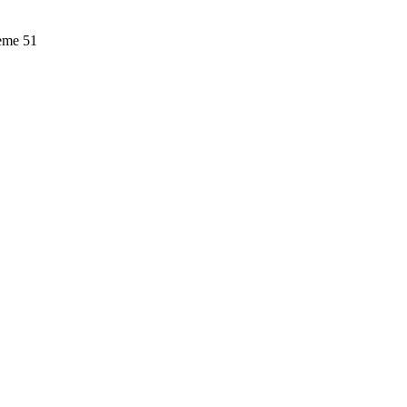
leme
51