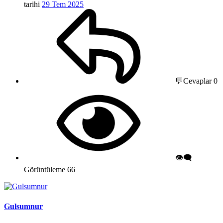
tarihi
29 Tem 2025
💬Cevaplar
0
👁️‍🗨️
Görüntüleme
66
Gulsumnur