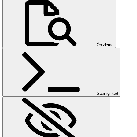
Önizleme
Satır içi kod