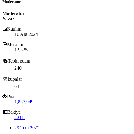
Moderator
Moderatör
Yazar
📅Katılım
16 Ara 2024
💬Mesajlar
12,325
🎭Tepki puanı
240
🏆kupalar
63
🌟Puan
1,837,949
💵Bakiye
22TL
29 Tem 2025