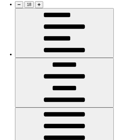
➖
18
➕