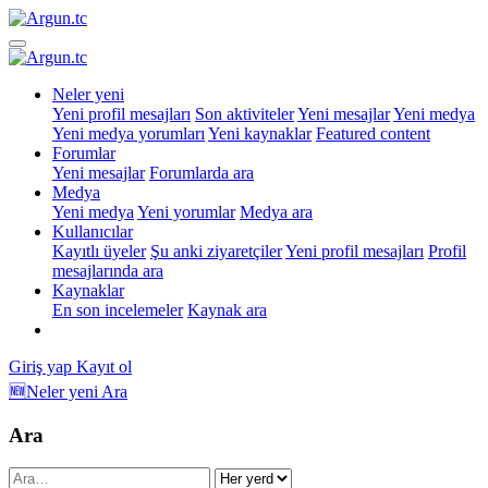
Neler yeni
Yeni profil mesajları
Son aktiviteler
Yeni mesajlar
Yeni medya
Yeni medya yorumları
Yeni kaynaklar
Featured content
Forumlar
Yeni mesajlar
Forumlarda ara
Medya
Yeni medya
Yeni yorumlar
Medya ara
Kullanıcılar
Kayıtlı üyeler
Şu anki ziyaretçiler
Yeni profil mesajları
Profil
mesajlarında ara
Kaynaklar
En son incelemeler
Kaynak ara
Giriş yap
Kayıt ol
🆕Neler yeni
Ara
Ara