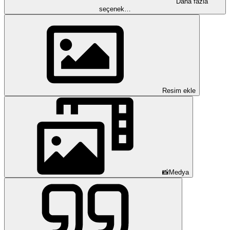
Daha fazla
seçenek…
Resim ekle
📸Medya