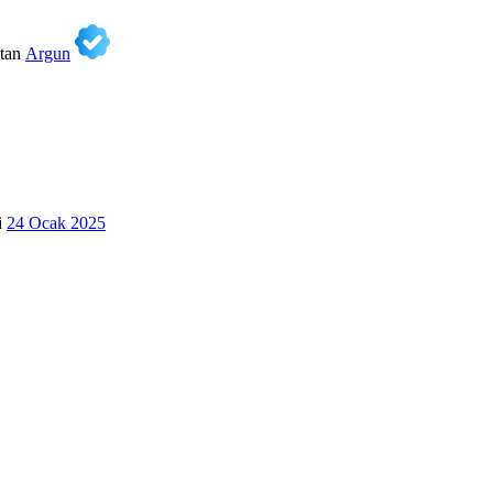
tan
Argun
i
24 Ocak 2025