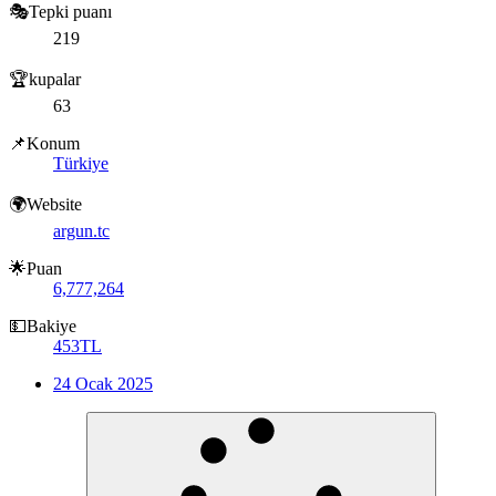
🎭Tepki puanı
219
🏆kupalar
63
📌Konum
Türkiye
🌍Website
argun.tc
🌟Puan
6,777,264
💵Bakiye
453TL
24 Ocak 2025