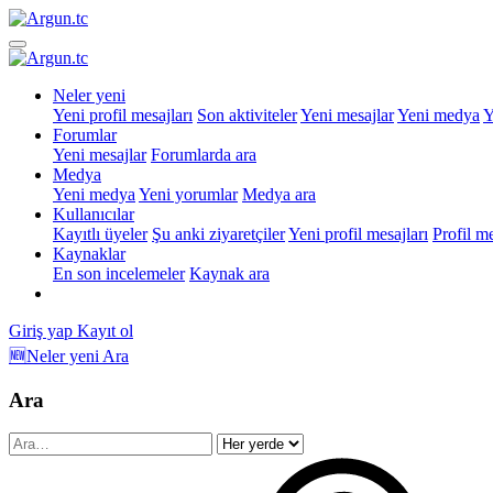
Neler yeni
Yeni profil mesajları
Son aktiviteler
Yeni mesajlar
Yeni medya
Y
Forumlar
Yeni mesajlar
Forumlarda ara
Medya
Yeni medya
Yeni yorumlar
Medya ara
Kullanıcılar
Kayıtlı üyeler
Şu anki ziyaretçiler
Yeni profil mesajları
Profil m
Kaynaklar
En son incelemeler
Kaynak ara
Giriş yap
Kayıt ol
🆕Neler yeni
Ara
Ara