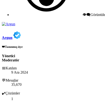
👁️‍🗨️Görüntü
Argun
👑Tanınmış üye
Yönetici
Moderatör
📅Katılım
9 Ara 2024
💬Mesajlar
35,670
✔️Çözümler
1