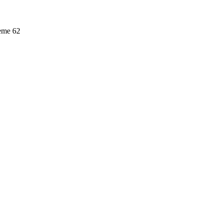
leme
62