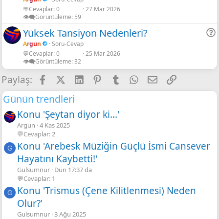
💬Cevaplar
0
27 Mar 2026
r
👁️‍🗨️Görüntüleme
59
Yüksek Tansiyon Nedenleri?
Argun
Soru-Cevap
💬Cevaplar
0
25 Mar 2026
r
👁️‍🗨️Görüntüleme
32
Facebook
X
LinkedIn
Pinterest
Tumblr
WhatsApp
E-posta
Link
Paylaş:
Günün trendleri
Konu 'Şeytan diyor ki...'
Argun
4 Kas 2025
💬Cevaplar: 2
Konu 'Arebesk Müziğin Güçlü İsmi Cansever
G
Hayatını Kaybetti!'
Gulsumnur
Dün 17:37 da
💬Cevaplar: 1
Konu 'Trismus (Çene Kilitlenmesi) Neden
G
Olur?'
Gulsumnur
3 Ağu 2025