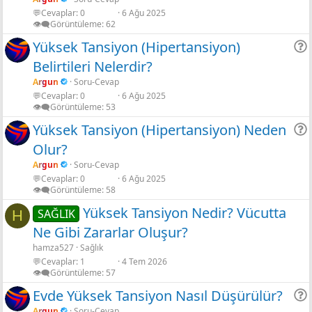
💬Cevaplar
0
6 Ağu 2025
👁️‍🗨️Görüntüleme
62
Yüksek Tansiyon (Hipertansiyon)
Belirtileri Nelerdir?
r
Argun
Soru-Cevap
💬Cevaplar
0
6 Ağu 2025
👁️‍🗨️Görüntüleme
53
Yüksek Tansiyon (Hipertansiyon) Neden
Olur?
r
Argun
Soru-Cevap
💬Cevaplar
0
6 Ağu 2025
👁️‍🗨️Görüntüleme
58
Yüksek Tansiyon Nedir? Vücutta
SAĞLIK
H
Ne Gibi Zararlar Oluşur?
hamza527
Sağlık
💬Cevaplar
1
4 Tem 2026
👁️‍🗨️Görüntüleme
57
Evde Yüksek Tansiyon Nasıl Düşürülür?
Argun
Soru-Cevap