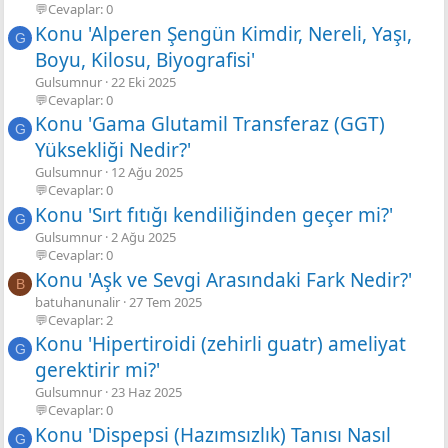
💬Cevaplar: 0
Konu 'Alperen Şengün Kimdir, Nereli, Yaşı,
G
Boyu, Kilosu, Biyografisi'
Gulsumnur
22 Eki 2025
💬Cevaplar: 0
Konu 'Gama Glutamil Transferaz (GGT)
G
Yüksekliği Nedir?'
Gulsumnur
12 Ağu 2025
💬Cevaplar: 0
Konu 'Sırt fıtığı kendiliğinden geçer mi?'
G
Gulsumnur
2 Ağu 2025
💬Cevaplar: 0
Konu 'Aşk ve Sevgi Arasındaki Fark Nedir?'
B
batuhanunalir
27 Tem 2025
💬Cevaplar: 2
Konu 'Hipertiroidi (zehirli guatr) ameliyat
G
gerektirir mi?'
Gulsumnur
23 Haz 2025
💬Cevaplar: 0
Konu 'Dispepsi (Hazımsızlık) Tanısı Nasıl
G