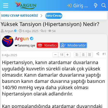
Giriş yap
SORU CEVAP KATEGORİSİ
Soru-Cevap
Yüksek Tansiyon (Hipertansiyon) Nedir?
K
B
💬
👁️‍🗨️
Argun
6 Ağu 2025
0
54
o
a
C
G
Argun
n
ş
e
ö
b
l
v
r
Moderatör
Yönetici
👑Tanınmış üye
u
a
a
ü
y
n
p
n
#1
➖
18
➕
6 Ağu 2025
u
g
l
t
b
ı
a
ü
Hipertansiyon, kanın atardamar duvarlarına
a
ç
r
l
uyguladığı kuvvetin sürekli olarak çok yüksek
ş
t
e
l
a
m
olmasıdır. Kanın damarlar duvarlarına yaptığı
a
r
e
basıncın kanın damar duvarına yaptığı basıncın
t
i
140/90 mmHg veya daha yüksek olması
a
h
n
i
hipertansiyon olarak adlandırılır.
Kan pompalandığında atardamar duvarındaki