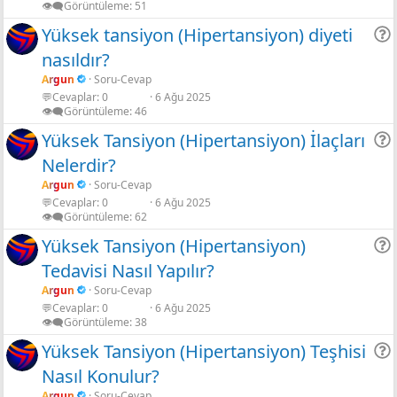
👁️‍🗨️Görüntüleme
51
Yüksek tansiyon (Hipertansiyon) diyeti
nasıldır?
r
Argun
Soru-Cevap
💬Cevaplar
0
6 Ağu 2025
👁️‍🗨️Görüntüleme
46
Yüksek Tansiyon (Hipertansiyon) İlaçları
Nelerdir?
r
Argun
Soru-Cevap
💬Cevaplar
0
6 Ağu 2025
👁️‍🗨️Görüntüleme
62
Yüksek Tansiyon (Hipertansiyon)
Tedavisi Nasıl Yapılır?
r
Argun
Soru-Cevap
💬Cevaplar
0
6 Ağu 2025
👁️‍🗨️Görüntüleme
38
Yüksek Tansiyon (Hipertansiyon) Teşhisi
Nasıl Konulur?
r
Argun
Soru-Cevap