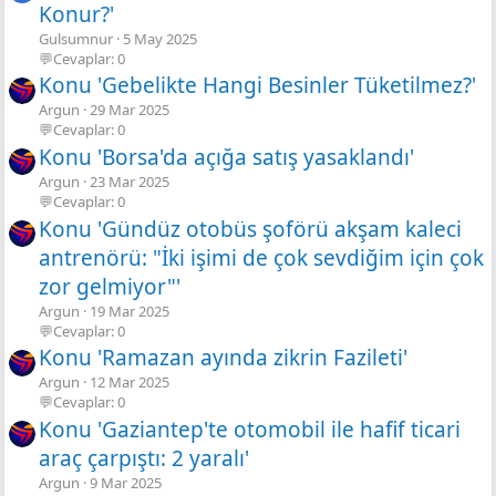
Konur?'
Gulsumnur
5 May 2025
💬Cevaplar: 0
Konu 'Gebelikte Hangi Besinler Tüketilmez?'
Argun
29 Mar 2025
💬Cevaplar: 0
Konu 'Borsa'da açığa satış yasaklandı'
Argun
23 Mar 2025
💬Cevaplar: 0
Konu 'Gündüz otobüs şoförü akşam kaleci
antrenörü: "İki işimi de çok sevdiğim için çok
zor gelmiyor"'
Argun
19 Mar 2025
💬Cevaplar: 0
Konu 'Ramazan ayında zikrin Fazileti'
Argun
12 Mar 2025
💬Cevaplar: 0
Konu 'Gaziantep'te otomobil ile hafif ticari
araç çarpıştı: 2 yaralı'
Argun
9 Mar 2025