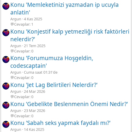
Konu 'Memleketinizi yazmadan ip ucuyla
anlatin'
Argun
4 Kas 2025
💬Cevaplar: 1
Konu 'Konjestif kalp yetmezliği risk faktörleri
nelerdir?'
Argun
21 Tem 2025
💬Cevaplar: 0
Konu 'Forumumuza Hoşgeldin,
codescaptain'
Argun
Cuma saat 01:31'de
💬Cevaplar: 0
Konu 'Jet Lag Belirtileri Nelerdir?'
Argun
24 Mar 2026
💬Cevaplar: 0
Konu 'Gebelikte Beslenmenin Önemi Nedir?'
Argun
23 Mar 2026
💬Cevaplar: 0
Konu 'Sabah seks yapmak faydalı mı?'
Argun
14 Kas 2025