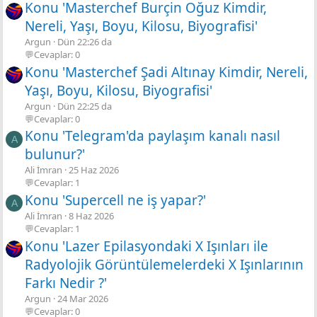
Konu 'Masterchef Burçin Oğuz Kimdir,
Nereli, Yaşı, Boyu, Kilosu, Biyografisi'
Argun
Dün 22:26 da
💬Cevaplar: 0
Konu 'Masterchef Şadi Altınay Kimdir, Nereli,
Yaşı, Boyu, Kilosu, Biyografisi'
Argun
Dün 22:25 da
💬Cevaplar: 0
Konu 'Telegram'da paylaşım kanalı nasıl
A
bulunur?'
Ali İmran
25 Haz 2026
💬Cevaplar: 1
Konu 'Supercell ne iş yapar?'
A
Ali İmran
8 Haz 2026
💬Cevaplar: 1
Konu 'Lazer Epilasyondaki X Işınları ile
Radyolojik Görüntülemelerdeki X Işınlarının
Farkı Nedir ?'
Argun
24 Mar 2026
💬Cevaplar: 0