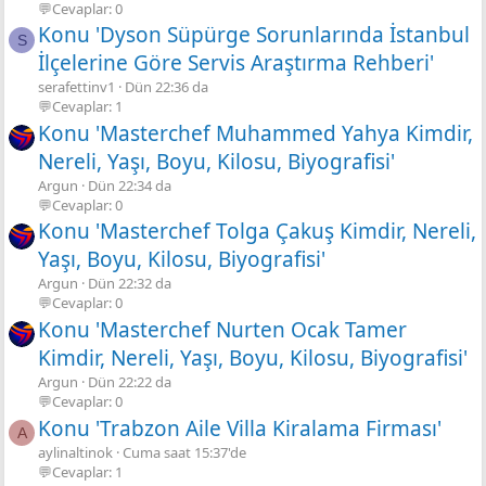
💬Cevaplar: 0
Konu 'Dyson Süpürge Sorunlarında İstanbul
S
İlçelerine Göre Servis Araştırma Rehberi'
serafettinv1
Dün 22:36 da
💬Cevaplar: 1
Konu 'Masterchef Muhammed Yahya Kimdir,
Nereli, Yaşı, Boyu, Kilosu, Biyografisi'
Argun
Dün 22:34 da
💬Cevaplar: 0
Konu 'Masterchef Tolga Çakuş Kimdir, Nereli,
Yaşı, Boyu, Kilosu, Biyografisi'
Argun
Dün 22:32 da
💬Cevaplar: 0
Konu 'Masterchef Nurten Ocak Tamer
Kimdir, Nereli, Yaşı, Boyu, Kilosu, Biyografisi'
Argun
Dün 22:22 da
💬Cevaplar: 0
Konu 'Trabzon Aile Villa Kiralama Firması'
A
aylinaltinok
Cuma saat 15:37'de
💬Cevaplar: 1