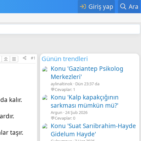
Giriş yap
Ara
Günün trendleri
#1
Konu 'Gaziantep Psikolog
Merkezleri'
aylinaltinok
Dün 23:37 da
💬Cevaplar: 1
Konu 'Kalp kapakçığının
a kalır.
sarkması mümkün mü?'
Argun
24 Şub 2026
rdır.
💬Cevaplar: 0
Konu 'Suat Sarıibrahim-Hayde
ar taşır.
Gidelum Hayde'
Gulsumnur
7 Haz 2026