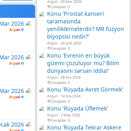
Argun
29 Mar 2026
💬Cevaplar: 0
Konu 'Prostat kanseri
taramasında
 Mar 2026
yeniliklernelerdir? MR füzyon
Argun
biyopsisi nedir?'
Argun
28 Şub 2026
💬Cevaplar: 0
Konu 'Evrenin en büyük
 Mar 2026
gizemi çözülüyor mu? Bilim
Argun
dünyasını sarsan iddia!'
Argun
28 Ara 2024
💬Cevaplar: 0
Konu 'Rüyada Avret Görmek'
 Mar 2026
Argun
14 Ara 2024
Argun
💬Cevaplar: 0
Konu 'Rüyada Üflemek'
Argun
2 May 2026
💬Cevaplar: 0
Ocak 2026
Konu 'Rüyada Tekrar Askere
Argun