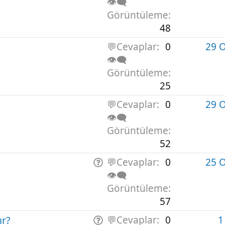
👁️‍🗨️
Görüntüleme
48
💬Cevaplar
0
29 
👁️‍🗨️
Görüntüleme
25
💬Cevaplar
0
29 
👁️‍🗨️
Görüntüleme
52
S
💬Cevaplar
0
25 
o
👁️‍🗨️
r
Görüntüleme
u
57
ır?
S
💬Cevaplar
0
1