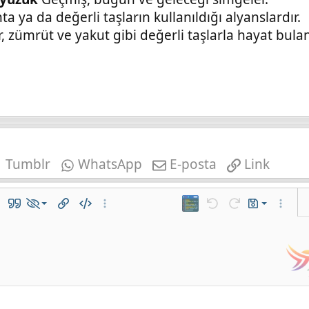
ta ya da değerli taşların kullanıldığı alyanslardır.
r, zümrüt ve yakut gibi değerli taşlarla hayat bulan
Tumblr
WhatsApp
E-posta
Link
Taslağı kaydet
lo ekle
Alıntı
Hide x
Bağlantı ekle
Kod
Daha fazla seçenek…
iframe
Geri al
ileri al
Taslaklar
Daha fa
Taslağı sil
r