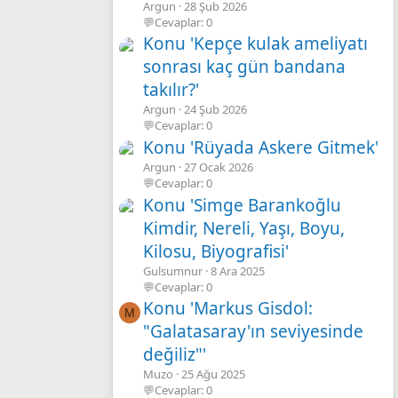
Argun
28 Şub 2026
💬Cevaplar: 0
Konu 'Kepçe kulak ameliyatı
sonrası kaç gün bandana
takılır?'
Argun
24 Şub 2026
💬Cevaplar: 0
Konu 'Rüyada Askere Gitmek'
Argun
27 Ocak 2026
💬Cevaplar: 0
Konu 'Simge Barankoğlu
Kimdir, Nereli, Yaşı, Boyu,
Kilosu, Biyografisi'
Gulsumnur
8 Ara 2025
💬Cevaplar: 0
Konu 'Markus Gisdol:
M
"Galatasaray'ın seviyesinde
değiliz"'
Muzo
25 Ağu 2025
💬Cevaplar: 0