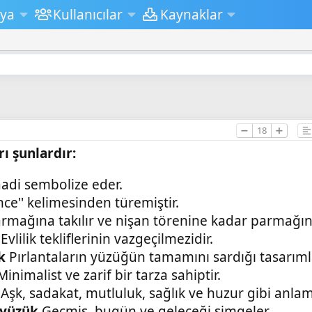
ya
Kullanıcılar
Kaynaklar
➖
18
➕
ı şunlardır:
aadi sembolize eder.
ance'' kelimesinden türemiştir.
rmağına takılır ve nişan törenine kadar parmağınd
Evlilik tekliflerinin vazgeçilmezidir.
k
Pırlantaların yüzüğün tamamını sardığı tasarımla
inimalist ve zarif bir tarza sahiptir.
Aşk, sadakat, mutluluk, sağlık ve huzur gibi anlaml
a yüzük
Geçmiş, bugün ve geleceği simgeler.