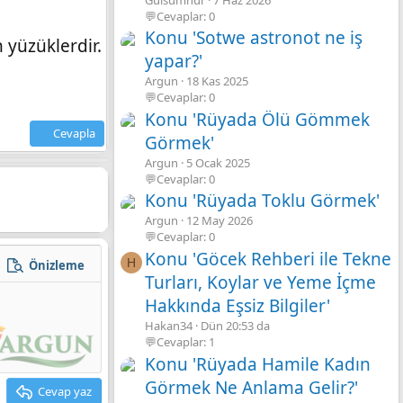
💬Cevaplar: 0
Konu 'Sotwe astronot ne iş
 yüzüklerdir.
yapar?'
Argun
18 Kas 2025
💬Cevaplar: 0
Konu 'Rüyada Ölü Gömmek
Cevapla
Görmek'
Argun
5 Ocak 2025
💬Cevaplar: 0
Konu 'Rüyada Toklu Görmek'
Argun
12 May 2026
💬Cevaplar: 0
Konu 'Göcek Rehberi ile Tekne
H
Önizleme
zla seçenek…
Turları, Koylar ve Yeme İçme
Hakkında Eşsiz Bilgiler'
Hakan34
Dün 20:53 da
💬Cevaplar: 1
Konu 'Rüyada Hamile Kadın
Görmek Ne Anlama Gelir?'
Cevap yaz