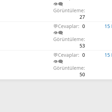
o
👁️‍🗨️
r
Görüntüleme
u
27
💬Cevaplar
0
15
👁️‍🗨️
Görüntüleme
53
💬Cevaplar
0
15
👁️‍🗨️
Görüntüleme
50