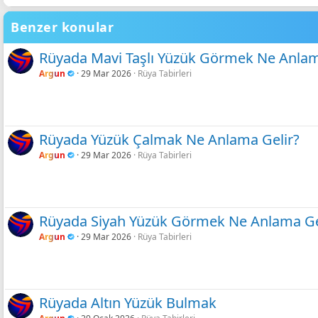
22
Tahoma
Gölgeli Mavi
26
Benzer konular
Times New Roman
Gölgeli Mor
Trebuchet MS
Gölgeli Gül Rengi
Rüyada Mavi Taşlı Yüzük Görmek Ne Anlam
Verdana
Argun
29 Mar 2026
Rüya Tabirleri
Gölgeli Siyah
Gölgeli Yeşil limon
Shadow neon
Rüyada Yüzük Çalmak Ne Anlama Gelir?
Argun
29 Mar 2026
Rüya Tabirleri
Rüyada Siyah Yüzük Görmek Ne Anlama Ge
Argun
29 Mar 2026
Rüya Tabirleri
Rüyada Altın Yüzük Bulmak