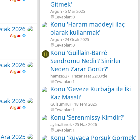
Gitmek'
Argun
5 Mar 2025
💬Cevaplar: 0
Konu 'Haram maddeyi ilaç
Ocak 2026
olarak kullanmak'
Argun
Argun
24 Ocak 2025
💬Cevaplar: 0
Konu 'Guillain-Barré
H
Sendromu Nedir? Sinirler
Ocak 2026
Neden Zarar Görür?'
Argun
hamza527
Pazar saat 22:00'de
💬Cevaplar: 1
Konu 'Geveze Kurbağa ile İki
Kaz Masalı'
Ocak 2026
Gulsumnur
18 Tem 2026
Argun
💬Cevaplar: 1
Konu 'Serenmissy Kimdir?'
aylinaltinok
25 Haz 2026
💬Cevaplar: 1
 Ara 2025
Konu 'Rüyada Porsuk Görmek'