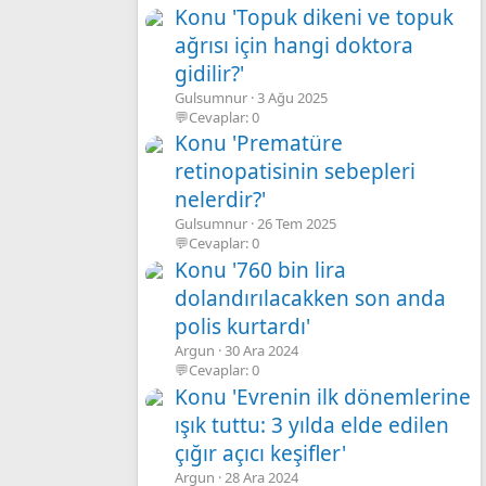
Konu 'Topuk dikeni ve topuk
ağrısı için hangi doktora
gidilir?'
Gulsumnur
3 Ağu 2025
💬Cevaplar: 0
Konu 'Prematüre
retinopatisinin sebepleri
nelerdir?'
Gulsumnur
26 Tem 2025
💬Cevaplar: 0
Konu '760 bin lira
dolandırılacakken son anda
polis kurtardı'
Argun
30 Ara 2024
💬Cevaplar: 0
Konu 'Evrenin ilk dönemlerine
ışık tuttu: 3 yılda elde edilen
çığır açıcı keşifler'
Argun
28 Ara 2024