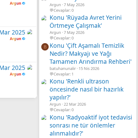
Argun
Argun
7 May 2026
💬Cevaplar: 0
Konu 'Rüyada Avret Yerini
Örtmeye Çalışmak'
 Mar 2025
Argun
7 May 2026
💬Cevaplar: 0
Argun
Konu 'Çift Aşamalı Temizlik
B
Nedir? Makyajı ve Yağı
Tamamen Arındırma Rehberi'
 Mar 2025
batuhanunalir
15 Nis 2026
💬Cevaplar: 1
Argun
Konu 'Renkli ultrason
öncesinde nasıl bir hazırlık
yapılır?'
Argun
22 Mar 2026
💬Cevaplar: 0
Konu 'Radyoaktif iyot tedavisi
sonrası ne tür önlemler
alınmalıdır?'