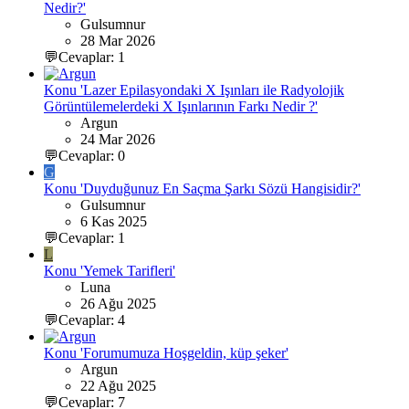
Nedir?'
Gulsumnur
28 Mar 2026
💬Cevaplar: 1
Konu 'Lazer Epilasyondaki X Işınları ile Radyolojik
Görüntülemelerdeki X Işınlarının Farkı Nedir ?'
Argun
24 Mar 2026
💬Cevaplar: 0
G
Konu 'Duyduğunuz En Saçma Şarkı Sözü Hangisidir?'
Gulsumnur
6 Kas 2025
💬Cevaplar: 1
L
Konu 'Yemek Tarifleri'
Luna
26 Ağu 2025
💬Cevaplar: 4
Konu 'Forumumuza Hoşgeldin, küp şeker'
Argun
22 Ağu 2025
💬Cevaplar: 7