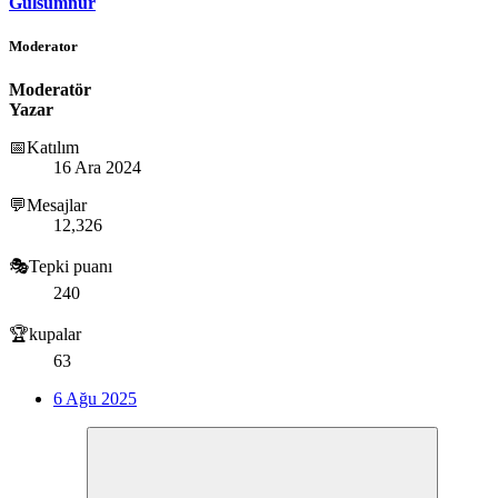
Gulsumnur
Moderator
Moderatör
Yazar
📅Katılım
16 Ara 2024
💬Mesajlar
12,326
🎭Tepki puanı
240
🏆kupalar
63
6 Ağu 2025