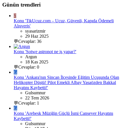
Günün trendleri
S
Konu 'TikUcuz.com – Ucuz, Güvenli, Kapıda Ödemeli
Alışveriş'
syasarizmir
29 Haz 2025
💬Cevaplar: 36
Konu 'Sotwe astronot ne iş yapar?'
Argun
18 Kas 2025
💬Cevaplar: 0
G
Konu 'Ankara'nın Sincan İlçesinde Eğitim Uçuşunda Olan
Helikopter Düştü! Pilot Emekli Albay Yasaözden Bakkal
Hayatını Kaybetti!'
Gulsumnur
22 Tem 2026
💬Cevaplar: 1
G
Konu 'Arebesk Müziğin Güçlü İsmi Cansever Hayatını
Kaybetti!'
Gulsumnur