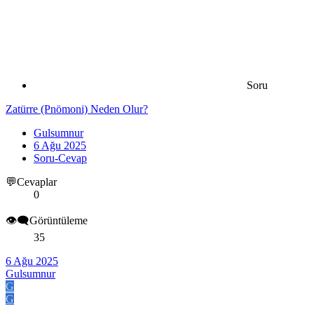
Soru
Zatürre (Pnömoni) Neden Olur?
Gulsumnur
6 Ağu 2025
Soru-Cevap
💬Cevaplar
0
👁️‍🗨️Görüntüleme
35
6 Ağu 2025
Gulsumnur
G
G