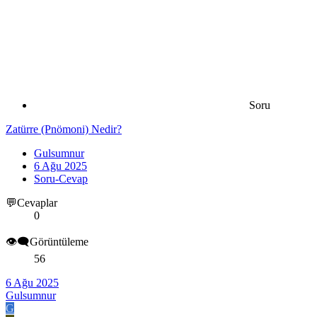
Soru
Zatürre (Pnömoni) Nedir?
Gulsumnur
6 Ağu 2025
Soru-Cevap
💬Cevaplar
0
👁️‍🗨️Görüntüleme
56
6 Ağu 2025
Gulsumnur
G