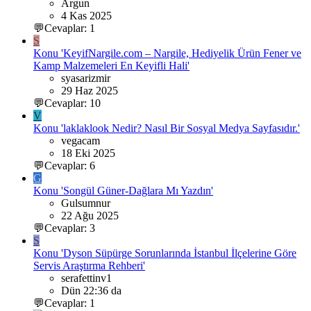
Argun
4 Kas 2025
💬Cevaplar: 1
S
Konu 'KeyifNargile.com – Nargile, Hediyelik Ürün Fener ve
Kamp Malzemeleri En Keyifli Hali'
syasarizmir
29 Haz 2025
💬Cevaplar: 10
V
Konu 'laklaklook Nedir? Nasıl Bir Sosyal Medya Sayfasıdır.'
vegacam
18 Eki 2025
💬Cevaplar: 6
G
Konu 'Songül Güner-Dağlara Mı Yazdın'
Gulsumnur
22 Ağu 2025
💬Cevaplar: 3
S
Konu 'Dyson Süpürge Sorunlarında İstanbul İlçelerine Göre
Servis Araştırma Rehberi'
serafettinv1
Dün 22:36 da
💬Cevaplar: 1