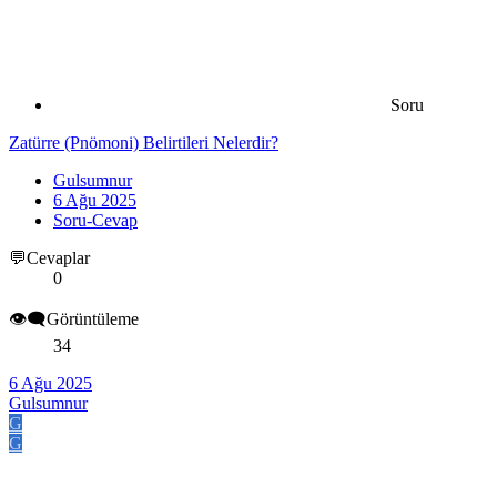
Soru
Zatürre (Pnömoni) Belirtileri Nelerdir?
Gulsumnur
6 Ağu 2025
Soru-Cevap
💬Cevaplar
0
👁️‍🗨️Görüntüleme
34
6 Ağu 2025
Gulsumnur
G
G