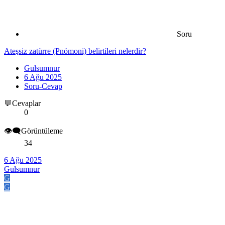
Soru
Ateşsiz zatürre (Pnömoni) belirtileri nelerdir?
Gulsumnur
6 Ağu 2025
Soru-Cevap
💬Cevaplar
0
👁️‍🗨️Görüntüleme
34
6 Ağu 2025
Gulsumnur
G
G