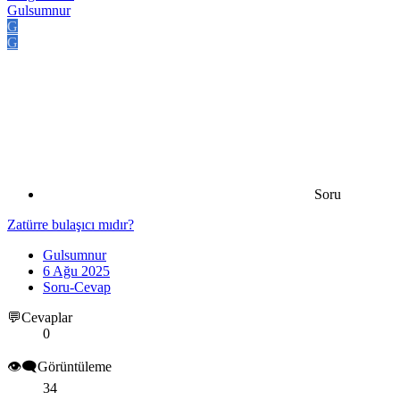
Gulsumnur
G
G
Soru
Zatürre bulaşıcı mıdır?
Gulsumnur
6 Ağu 2025
Soru-Cevap
💬Cevaplar
0
👁️‍🗨️Görüntüleme
34