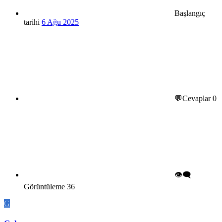
Başlangıç
tarihi
6 Ağu 2025
💬Cevaplar
0
👁️‍🗨️
Görüntüleme
36
G