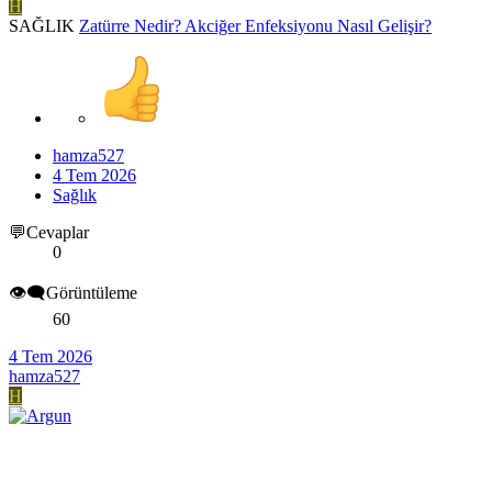
H
SAĞLIK
Zatürre Nedir? Akciğer Enfeksiyonu Nasıl Gelişir?
hamza527
4 Tem 2026
Sağlık
💬Cevaplar
0
👁️‍🗨️Görüntüleme
60
4 Tem 2026
hamza527
H