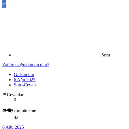
G
G
Soru
Zatürre soğuktan mı olur?
Gulsumnur
6 Ağu 2025
Soru-Cevap
💬Cevaplar
0
👁️‍🗨️Görüntüleme
42
6 Ağu 2025