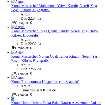
Konu 'Masterchef Muhammed Yahya Kimdir, Nereli, Yaşı,
Boyu, Kilosu, Biyografisi'
Argun
Dün 22:34 da
💬Cevaplar: 0
Konu 'Masterchef Tolga Çakuş Kimdir, Nereli, Yaşı, Boyu,
Kilosu, Biyografisi'
Argun
Dün 22:32 da
💬Cevaplar: 0
Konu 'Masterchef Nurten Ocak Tamer Kimdir, Nereli, Yaşı,
Boyu, Kilosu, Biyografisi'
Argun
Dün 22:22 da
💬Cevaplar: 0
Konu 'Forumumuza Hoşgeldin, codescaptain'
Argun
Cumartesi saat 01:31'de
💬Cevaplar: 0
G
Konu 'Üzüm Üzüme Baka Baka Kararır Atasözünün Anlamı