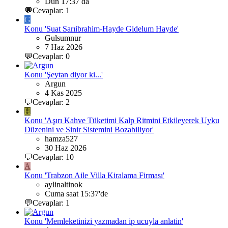
Dün 17:37 da
💬Cevaplar: 1
G
Konu 'Suat Sarıibrahim-Hayde Gidelum Hayde'
Gulsumnur
7 Haz 2026
💬Cevaplar: 0
Konu 'Şeytan diyor ki...'
Argun
4 Kas 2025
💬Cevaplar: 2
H
Konu 'Aşırı Kahve Tüketimi Kalp Ritmini Etkileyerek Uyku
Düzenini ve Sinir Sistemini Bozabiliyor'
hamza527
30 Haz 2026
💬Cevaplar: 10
A
Konu 'Trabzon Aile Villa Kiralama Firması'
aylinaltinok
Cuma saat 15:37'de
💬Cevaplar: 1
Konu 'Memleketinizi yazmadan ip ucuyla anlatin'