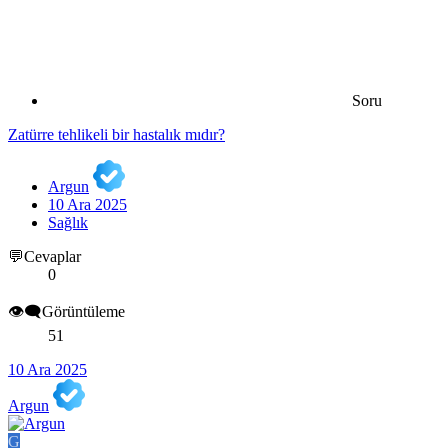
Soru
Zatürre tehlikeli bir hastalık mıdır?
Argun
10 Ara 2025
Sağlık
💬Cevaplar
0
👁️‍🗨️Görüntüleme
51
10 Ara 2025
Argun
G