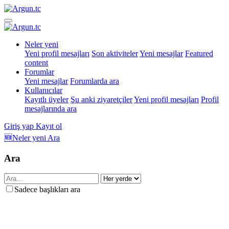
Neler yeni
Yeni profil mesajları
Son aktiviteler
Yeni mesajlar
Featured
content
Forumlar
Yeni mesajlar
Forumlarda ara
Kullanıcılar
Kayıtlı üyeler
Şu anki ziyaretçiler
Yeni profil mesajları
Profil
mesajlarında ara
Giriş yap
Kayıt ol
🆕Neler yeni
Ara
Ara
Sadece başlıkları ara