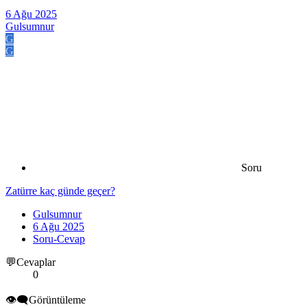
6 Ağu 2025
Gulsumnur
G
G
Soru
Zatürre kaç günde geçer?
Gulsumnur
6 Ağu 2025
Soru-Cevap
💬Cevaplar
0
👁️‍🗨️Görüntüleme